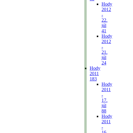
Hody
2012
-
22.
júl
41
Hody
2012
-
21.
júl
24
Hody
2011
183
Hody
2011
-
17.
júl
88
Hody
2011
-
16.