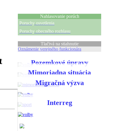
Nahlasovanie porúch
Poruchy osvetlenia
Poruchy obecného rozhlasu
Tlačivá na stiahnutie
Oznámenie verejného funkcionára
t
Pozemkové úpravy
Mimoriadna situácia
Migračná výzva
Interreg