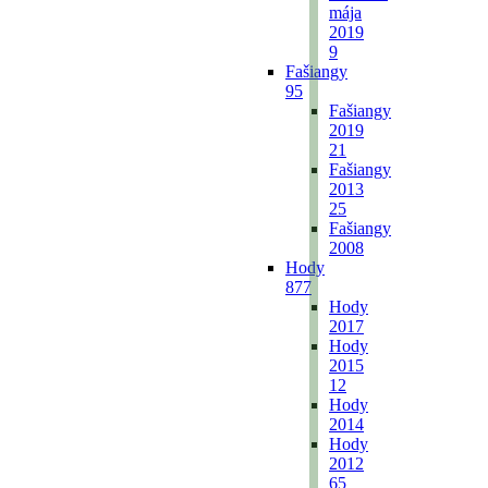
mája
2019
9
Fašiangy
95
Fašiangy
2019
21
Fašiangy
2013
25
Fašiangy
2008
Hody
877
Hody
2017
Hody
2015
12
Hody
2014
Hody
2012
65