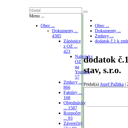
Menu ...
Obec ...
Obec ...
Dokumenty ...
Dokumenty ...
4385
Zmluvy ...
Zápisnice
dodatok č.1 k zmlu
z OZ ...
423
Nahrávky
dodatok č.1
OZ
na
stav, s.r.o.
Youtube
57
Zmluvy ...
Pridal(a)
Jozef Pažitka
|
866
Faktúry ...
168
Objednávky
...
1587
Rozpočet
...
93
Záverečný