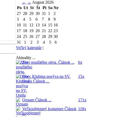
←
→
August 2026
Po
Ut
St
Št
Pi
So
Ne
27
28
29
30
31
1
2
3
4
5
6
7
8
9
10
11
12
13
14
15
16
17
18
19
20
21
22
23
24
25
26
27
28
29
30
31
1
2
3
4
5
6
Veľký kalendár
|
Aktuality ...
Zber použitého oleja.
Článok ...
6x
Obec Klubina pozýva na SV.
15x
Omšu
Článok ...
Oznam
Článok ...
171x
Veľkoobjemný kontajner
Článok
118x
...