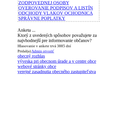
ZODPOVEDNEJ OSOBY
OVEROVANIE PODPISOV A LISTÍN
ODCHODY VLAKOV OCHODNICA
SPRÁVNE POPLATKY
Anketa ...
Ktorý z uvedených spôsobov považujete za
najvhodnejší pre informovanie občanov?
Hlasovanie v ankete trvá 3885 dní
Pridal(a)
Admin
otvoriť
obecný rozhlas
výveska pri obecnom úrade a v centre obce
webové stránky obce
verejné zasadnutia obecného zastupiteľstva