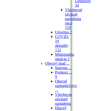
Lieskovec
34
Všeobecné
záväzné
nariadenia
obce
159
Ukrajina
2
COVID-
19
aktuality
132
Mimoriadna
situácia
2
Obecný úrad ...
Starosta ...
Poslanci ...
9
Obecné
zastupiteľstvo
...
Všeobecne
záväzné
nariadenia
Hlavný