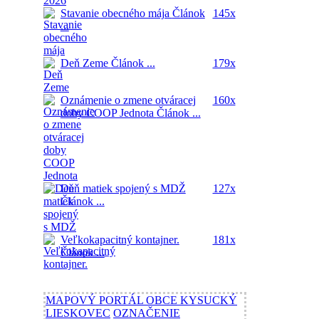
Stavanie obecného mája
Článok
145x
...
Deň Zeme
Článok ...
179x
Oznámenie o zmene otváracej
160x
doby COOP Jednota
Článok ...
Deň matiek spojený s MDŽ
127x
Článok ...
Veľkokapacitný kontajner.
181x
Článok ...
MAPOVÝ PORTÁL OBCE KYSUCKÝ
LIESKOVEC
OZNAČENIE