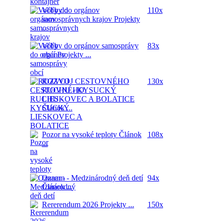
Voľby do orgánov
110x
samosprávnych krajov
Projekty
...
Voľby do orgánov samosprávy
83x
obcí
Projekty ...
ROZVOJ CESTOVNÉHO
130x
RUCHU - KYSUCKÝ
LIESKOVEC A BOLATICE
Článok ...
Pozor na vysoké teploty
Článok
108x
...
Oznam - Medzinárodný deň detí
94x
Článok ...
Rererendum 2026
Projekty ...
150x