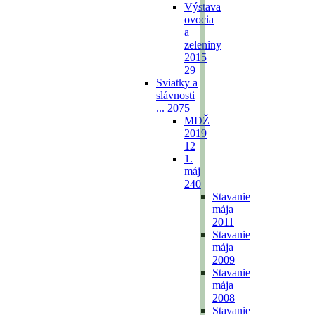
Výstava
ovocia
a
zeleniny
2015
29
Sviatky a
slávnosti
...
2075
MDŽ
2019
12
1.
máj
240
Stavanie
mája
2011
Stavanie
mája
2009
Stavanie
mája
2008
Stavanie