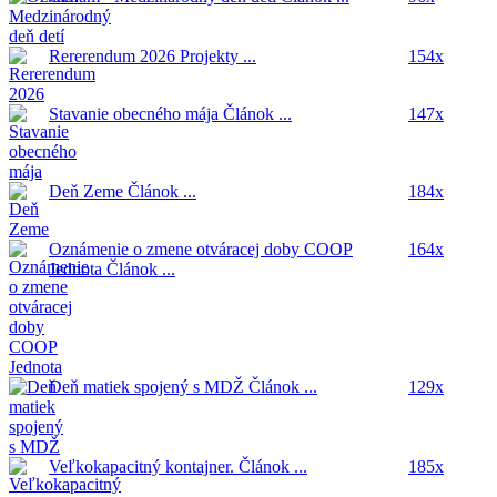
Rererendum 2026
Projekty ...
154x
Stavanie obecného mája
Článok ...
147x
Deň Zeme
Článok ...
184x
Oznámenie o zmene otváracej doby COOP
164x
Jednota
Článok ...
Deň matiek spojený s MDŽ
Článok ...
129x
Veľkokapacitný kontajner.
Článok ...
185x