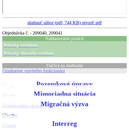
stiahnuť súbor (pdf, 744 KB)
otvoriť pdf
Objednávka č. - 209040, 209041
Nahlasovanie porúch
Poruchy osvetlenia
Poruchy obecného rozhlasu
Tlačivá na stiahnutie
Oznámenie verejného funkcionára
Pozemkové úpravy
Mimoriadna situácia
Migračná výzva
Interreg