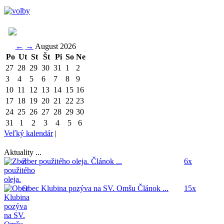
←
→
August 2026
Po
Ut
St
Št
Pi
So
Ne
27
28
29
30
31
1
2
3
4
5
6
7
8
9
10
11
12
13
14
15
16
17
18
19
20
21
22
23
24
25
26
27
28
29
30
31
1
2
3
4
5
6
Veľký kalendár
|
Aktuality ...
Zber použitého oleja.
Článok ...
6x
Obec Klubina pozýva na SV. Omšu
Článok ...
15x