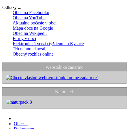
Odkazy ...
Obec na Facebooku
Obec na YouTube
Aktuálne počasie v obci
Mapa obce na Google
Obec na Wikipedii
Firmy v obci
Elektronická verzia týždenníka Kysuce
Trh nehnuteľností
Obecný rozhlas online
Webstránka zadarmo
Naturpack
Obec ...
Dokumenty ...