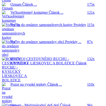
Oznam
Článok ...
175x
Veľkoobjemný kontajner
Článok ...
121x
Voľby do orgánov samosprávnych krajov
Projekty
115x
...
Voľby do orgánov samosprávy obcí
Projekty ...
87x
ROZVOJ CESTOVNÉHO RUCHU -
132x
KYSUCKÝ LIESKOVEC A BOLATICE
Článok
...
Pozor na vysoké teploty
Článok ...
110x
Oznam - Medzinárodný deň detí
Článok ...
96x