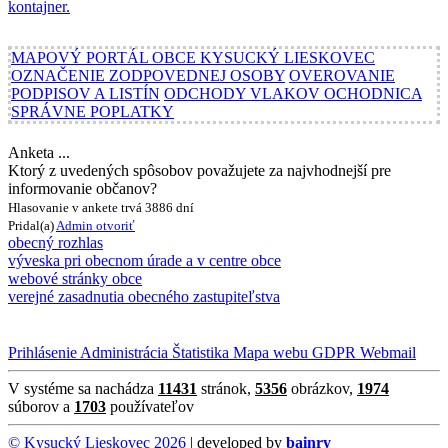
MAPOVÝ PORTÁL OBCE KYSUCKÝ LIESKOVEC
OZNAČENIE ZODPOVEDNEJ OSOBY
OVEROVANIE
PODPISOV A LISTÍN
ODCHODY VLAKOV OCHODNICA
SPRÁVNE POPLATKY
Anketa ...
Ktorý z uvedených spôsobov považujete za najvhodnejší pre
informovanie občanov?
Hlasovanie v ankete trvá 3886 dní
Pridal(a)
Admin
otvoriť
obecný rozhlas
výveska pri obecnom úrade a v centre obce
webové stránky obce
verejné zasadnutia obecného zastupiteľstva
Prihlásenie
Administrácia
Štatistika
Mapa webu
GDPR
Webmail
V systéme sa nachádza
11431
stránok,
5356
obrázkov,
1974
súborov a
1703
používateľov
© Kysucký Lieskovec 2026
| developed by
bainry