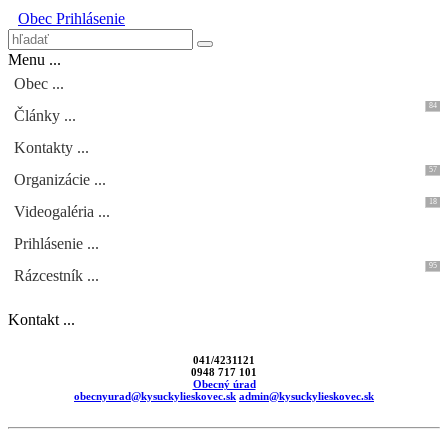
Obec
Prihlásenie
Menu ...
Obec ...
84
Články ...
Kontakty ...
57
Organizácie ...
18
Videogaléria ...
Prihlásenie ...
95
Rázcestník ...
Kontakt ...
041/4231121
0948 717 101
Obecný úrad
obecnyurad@kysuckylieskovec.sk
admin@kysuckylieskovec.sk