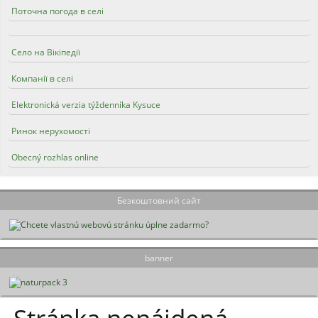
Поточна погода в селі
Село на Вікіпедії
Компанії в селі
Elektronická verzia týždenníka Kysuce
Ринок нерухомості
Obecný rozhlas online
Безкоштовний сайт
banner