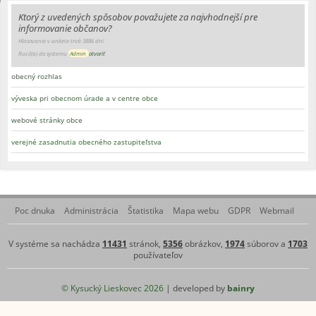
Ktorý z uvedených spôsobov považujete za najvhodnejší pre
informovanie občanov?
Hlasovanie v ankete trvá 3886 dní
Rucil(a) do systemu
Admin
otvoriť
obecný rozhlas
výveska pri obecnom úrade a v centre obce
webové stránky obce
verejné zasadnutia obecného zastupiteľstva
Poc dnuka
Administrácia
Štatistika
Mapa webu
GDPR
Webmail
V systéme sa nachádza
11431
stránok,
5356
obrázkov,
1974
súborov a
1703
používateľov
© Kysucký Lieskovec 2026
| developed by
bainry