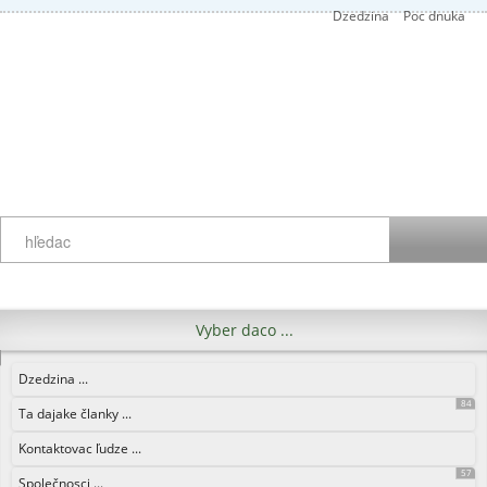
Dzedzina
Poc dnuka
Vyber daco ...
Dzedzina ...
84
Ta dajake članky ...
Kontaktovac ľudze ...
57
Společnosci ...