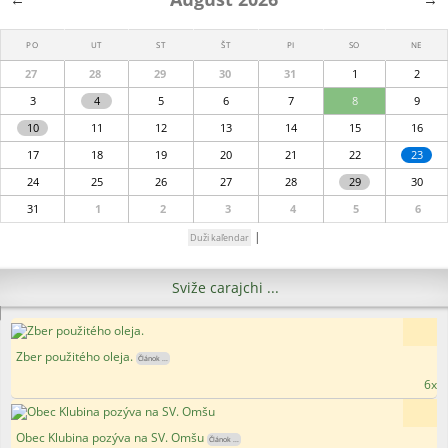
PO
UT
ST
ŠT
PI
SO
NE
27
28
29
30
31
1
2
3
4
5
6
7
8
9
10
11
12
13
14
15
16
17
18
19
20
21
22
23
24
25
26
27
28
29
30
31
1
2
3
4
5
6
|
Duži kaľendar
Sviže carajchi ...
Zber použitého oleja.
Článok ...
6x
Obec Klubina pozýva na SV. Omšu
Článok ...