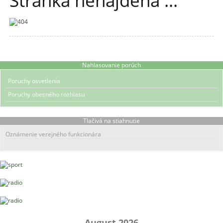
Stránka nenájdená ...
Nahlasovanie porúch
Poruchy osvetlenia
Poruchy obecného rozhlasu
Tlačivá na stiahnutie
Oznámenie verejného funkcionára
August 2026
←
→