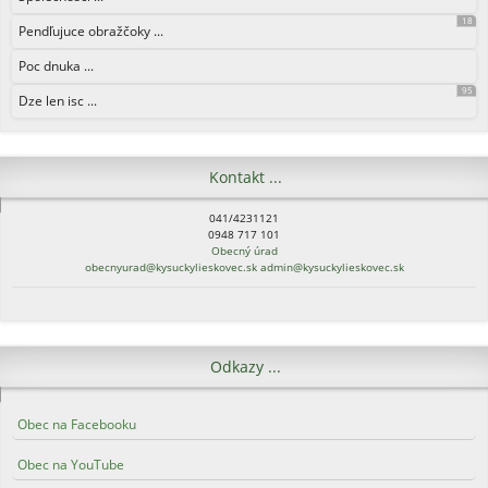
18
Pendľujuce obražčoky ...
Poc dnuka ...
95
Dze len isc ...
Kontakt ...
041/4231121
0948 717 101
Obecný úrad
obecnyurad@kysuckylieskovec.sk
admin@kysuckylieskovec.sk
Odkazy ...
Obec na Facebooku
Obec na YouTube