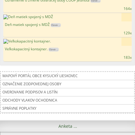
Oznámenie o zmene otváracej doby COOP Jednota
Článok ...
164x
Deň matiek spojený s MDŽ
Článok ...
129x
Veľkokapacitný kontajner.
Článok ...
183x
MAPOVÝ PORTÁL OBCE KYSUCKÝ LIESKOVEC
OZNAČENIE ZODPOVEDNEJ OSOBY
OVEROVANIE PODPISOV A LISTÍN
ODCHODY VLAKOV OCHODNICA
SPRÁVNE POPLATKY
Anketa ...