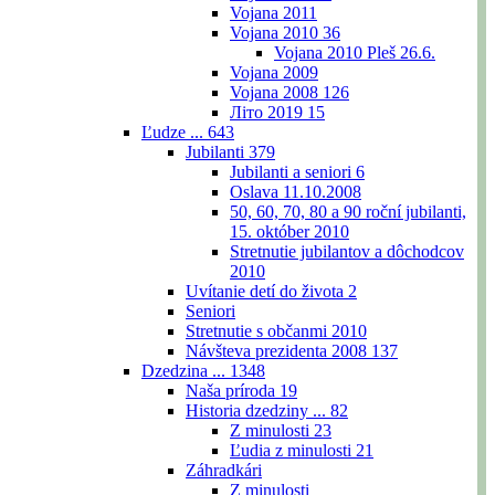
Vojana 2011
Vojana 2010
36
Vojana 2010 Pleš 26.6.
Vojana 2009
Vojana 2008
126
Літо 2019
15
Ľudze ...
643
Jubilanti
379
Jubilanti a seniori
6
Oslava 11.10.2008
50, 60, 70, 80 a 90 roční jubilanti,
15. október 2010
Stretnutie jubilantov a dôchodcov
2010
Uvítanie detí do života
2
Seniori
Stretnutie s občanmi 2010
Návšteva prezidenta 2008
137
Dzedzina ...
1348
Naša príroda
19
Historia dzedziny ...
82
Z minulosti
23
Ľudia z minulosti
21
Záhradkári
Z minulosti