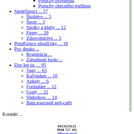
Poruchy osvetlenia
Poruchy obecného rozhlasu
Společnosci ...
57
Školstvo ...
5
Šport ...
3
Spolky a kluby ...
12
Firmy ...
29
Zdravotníctvo ...
5
Pendľujuce obražčoky ...
18
Poc dnuka ...
Registrácia ...
Zabudnuté heslo ...
Dze len isc ...
95
Tagy ...
63
Kaľendare ...
10
Ankety ...
6
Formuláre ...
12
Grafy ...
22
Slideshow ...
14
Ваш власний веб-сайт
Kontakt ...
041/4231121
0948 717 101
Obecný úrad