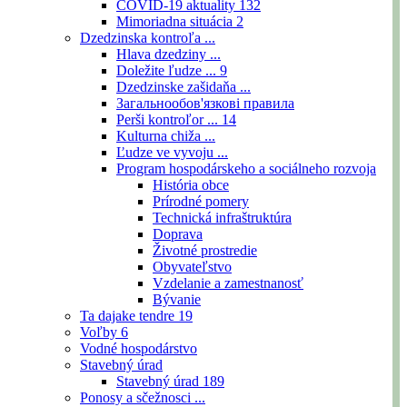
COVID-19 aktuality
132
Mimoriadna situácia
2
Dzedzinska kontroľa ...
Hlava dzedziny ...
Doležite ľudze ...
9
Dzedzinske zašidaňa ...
Загальнообов'язкові правила
Perši kontroľor ...
14
Kulturna chiža ...
Ľudze ve vyvoju ...
Program hospodárskeho a sociálneho rozvoja
História obce
Prírodné pomery
Technická infraštruktúra
Doprava
Životné prostredie
Obyvateľstvo
Vzdelanie a zamestnanosť
Bývanie
Ta dajake tendre
19
Voľby
6
Vodné hospodárstvo
Stavebný úrad
Stavebný úrad
189
Ponosy a sčežnosci ...