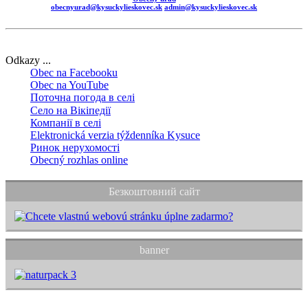
obecnyurad@kysuckylieskovec.sk
admin@kysuckylieskovec.sk
Odkazy ...
Obec na Facebooku
Obec na YouTube
Поточна погода в селі
Село на Вікіпедії
Компанії в селі
Elektronická verzia týždenníka Kysuce
Ринок нерухомості
Obecný rozhlas online
Безкоштовний сайт
banner