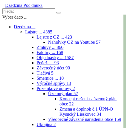
Dzedzina
Poc dnuka
Vyber daco ...
Dzedzina ...
Lajstre ...
4385
Lajstre z OZ ...
423
Nahrávky OZ na Youtube
57
Zmluvy ...
866
Faktúry ...
168
Objednávky ...
1587
Peňeži ...
93
Záverečný účet
90
Tlačivá
5
Smernice ...
10
Výročné správy
13
Pozemkové úpravy
2
Územný plán
57
Koncept riešenia - územný plán
obce
22
Zmena a doplnok č.1 ÚPN-O
Kysucký Lieskovec
34
Všeobecné záväzné nariadenia obce
159
Ukrajina
2