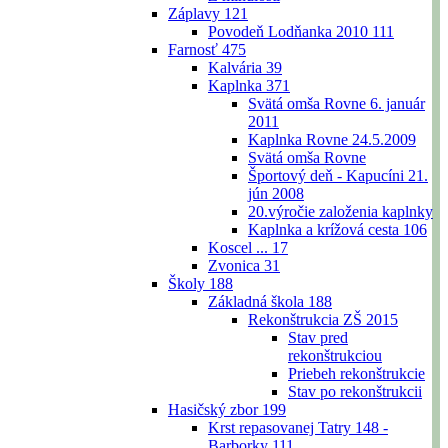
Záplavy
121
Povodeň Lodňanka 2010
111
Farnosť
475
Kalvária
39
Kaplnka
371
Svätá omša Rovne 6. január
2011
Kaplnka Rovne 24.5.2009
Svätá omša Rovne
Športový deň - Kapucíni 21.
jún 2008
20.výročie založenia kaplnky
Kaplnka a krížová cesta
106
Koscel ...
17
Zvonica
31
Školy
188
Základná škola
188
Rekonštrukcia ZŠ 2015
Stav pred
rekonštrukciou
Priebeh rekonštrukcie
Stav po rekonštrukcii
Hasičský zbor
199
Krst repasovanej Tatry 148 -
Barborky
111