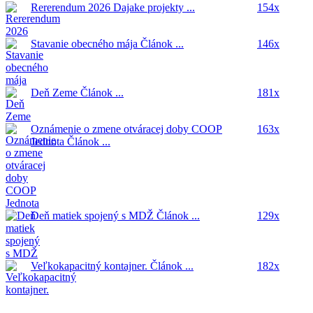
Rererendum 2026
Dajake projekty ...
154x
Stavanie obecného mája
Článok ...
146x
Deň Zeme
Článok ...
181x
Oznámenie o zmene otváracej doby COOP
163x
Jednota
Článok ...
Deň matiek spojený s MDŽ
Článok ...
129x
Veľkokapacitný kontajner.
Článok ...
182x