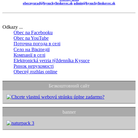
obecnyurad@kysuckylieskovec.sk
admin@kysuckylieskovec.sk
Odkazy ...
Obec na Facebooku
Obec na YouTube
Поточна погода в селі
Село на Вікіпедії
Компанії в селі
Elektronická verzia týždenníka Kysuce
Ринок нерухомості
Obecný rozhlas online
Безкоштовний сайт
banner