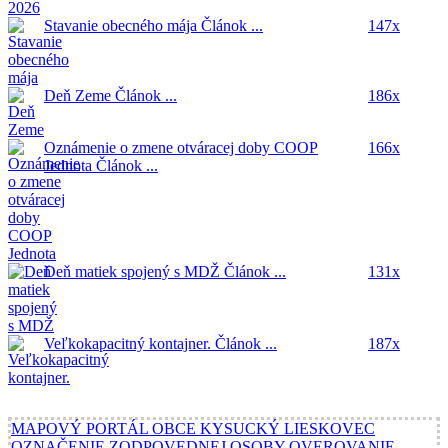
Stavanie obecného mája
Článok ...
147x
Deň Zeme
Článok ...
186x
Oznámenie o zmene otváracej doby COOP
166x
Jednota
Článok ...
Deň matiek spojený s MDŽ
Článok ...
131x
Veľkokapacitný kontajner.
Článok ...
187x
MAPOVÝ PORTÁL OBCE KYSUCKÝ LIESKOVEC
OZNAČENIE ZODPOVEDNEJ OSOBY
OVEROVANIE