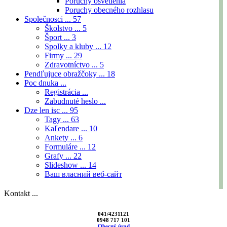
Poruchy osvetlenia
Poruchy obecného rozhlasu
Společnosci ...
57
Školstvo ...
5
Šport ...
3
Spolky a kluby ...
12
Firmy ...
29
Zdravotníctvo ...
5
Pendľujuce obražčoky ...
18
Poc dnuka ...
Registrácia ...
Zabudnuté heslo ...
Dze len isc ...
95
Tagy ...
63
Kaľendare ...
10
Ankety ...
6
Formuláre ...
12
Grafy ...
22
Slideshow ...
14
Ваш власний веб-сайт
Kontakt ...
041/4231121
0948 717 101
Obecný úrad