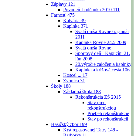
Záplavy
121
Povodeň Lodňanka 2010
111
Farnosť
475
Kalvária
39
Kaplnka
371
Svätá omša Rovne 6. január
2011
Kaplnka Rovne 24.5.2009
Svätá omša Rovne
Športový deň - Kapucíni 21.
jún 2008
20.výročie založenia kaplnky
Kaplnka a krížová cesta
106
Koscel ...
17
Zvonica
31
Školy
188
Základná škola
188
Rekonštrukcia ZŠ 2015
Stav pred
rekonštrukciou
Priebeh rekonštrukcie
Stav po rekonštrukcii
Hasičský zbor
199
Krst repasovanej Tatry 148 -
Barborky
111