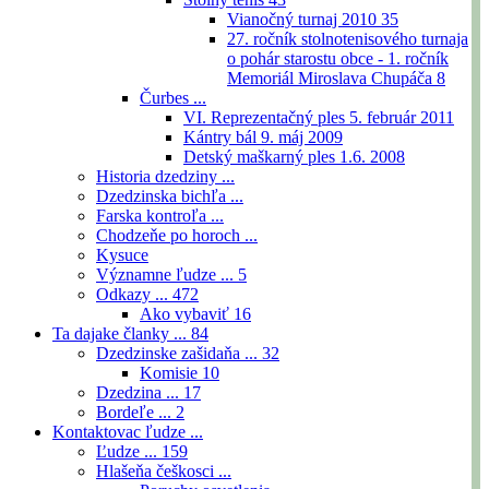
Vianočný turnaj 2010
35
27. ročník stolnotenisového turnaja
o pohár starostu obce - 1. ročník
Memoriál Miroslava Chupáča
8
Čurbes ...
VI. Reprezentačný ples 5. február 2011
Kántry bál 9. máj 2009
Detský maškarný ples 1.6. 2008
Historia dzedziny ...
Dzedzinska bichľa ...
Farska kontroľa ...
Chodzeňe po horoch ...
Kysuce
Významne ľudze ...
5
Odkazy ...
472
Ako vybaviť
16
Ta dajake članky ...
84
Dzedzinske zašidaňa ...
32
Komisie
10
Dzedzina ...
17
Bordeľe ...
2
Kontaktovac ľudze ...
Ľudze ...
159
Hlašeňa češkosci ...