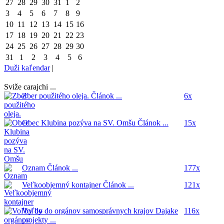
27
28
29
30
31
1
2
3
4
5
6
7
8
9
10
11
12
13
14
15
16
17
18
19
20
21
22
23
24
25
26
27
28
29
30
31
1
2
3
4
5
6
Duži kaľendar
|
Sviže carajchi ...
Zber použitého oleja.
Článok ...
6x
Obec Klubina pozýva na SV. Omšu
Článok ...
15x
Oznam
Článok ...
177x
Veľkoobjemný kontajner
Článok ...
121x
Voľby do orgánov samosprávnych krajov
Dajake
116x
projekty ...