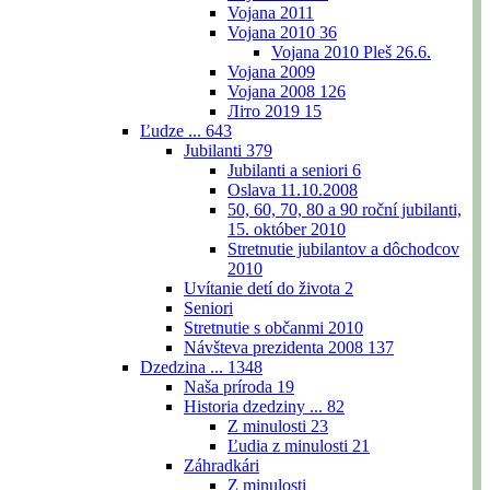
Vojana 2011
Vojana 2010
36
Vojana 2010 Pleš 26.6.
Vojana 2009
Vojana 2008
126
Літо 2019
15
Ľudze ...
643
Jubilanti
379
Jubilanti a seniori
6
Oslava 11.10.2008
50, 60, 70, 80 a 90 roční jubilanti,
15. október 2010
Stretnutie jubilantov a dôchodcov
2010
Uvítanie detí do života
2
Seniori
Stretnutie s občanmi 2010
Návšteva prezidenta 2008
137
Dzedzina ...
1348
Naša príroda
19
Historia dzedziny ...
82
Z minulosti
23
Ľudia z minulosti
21
Záhradkári
Z minulosti