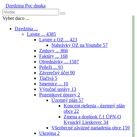
Dzedzina
Poc dnuka
Vyber daco ...
Dzedzina ...
Lajstre ...
4385
Lajstre z OZ ...
423
Nahrávky OZ na Youtube
57
Zmluvy ...
866
Faktúry ...
168
Objednávky ...
1587
Peňeži ...
93
Záverečný účet
90
Tlačivá
5
Smernice ...
10
Výročné správy
13
Pozemkové úpravy
2
Územný plán
57
Koncept riešenia - územný plán
obce
22
Zmena a doplnok č.1 ÚPN-O
Kysucký Lieskovec
34
Všeobecné záväzné nariadenia obce
159
Ukrajina
2