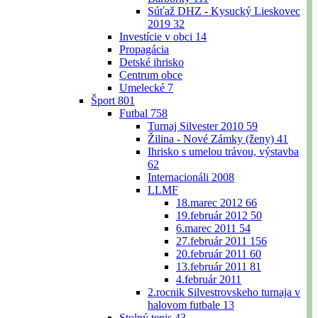
Súťaž DHZ - Kysucký Lieskovec
2019
32
Investície v obci
14
Propagácia
Detské ihrisko
Centrum obce
Umelecké
7
Šport
801
Futbal
758
Turnaj Silvester 2010
59
Žilina - Nové Zámky (ženy)
41
Ihrisko s umelou trávou, výstavba
62
Internacionáli 2008
LLMF
18.marec 2012
66
19.február 2012
50
6.marec 2011
54
27.február 2011
156
20.február 2011
60
13.február 2011
81
4.február 2011
2.rocnik Silvestrovskeho turnaja v
halovom futbale
13
Stolný tenis
43