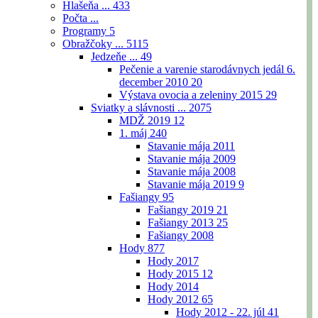
Hlašeňa ...
433
Počta ...
Programy
5
Obražčoky ...
5115
Jedzeňe ...
49
Pečenie a varenie starodávnych jedál 6.
december 2010
20
Výstava ovocia a zeleniny 2015
29
Sviatky a slávnosti ...
2075
MDŽ 2019
12
1. máj
240
Stavanie mája 2011
Stavanie mája 2009
Stavanie mája 2008
Stavanie mája 2019
9
Fašiangy
95
Fašiangy 2019
21
Fašiangy 2013
25
Fašiangy 2008
Hody
877
Hody 2017
Hody 2015
12
Hody 2014
Hody 2012
65
Hody 2012 - 22. júl
41