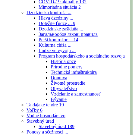
COVID-19 aktuality
132
Mimoriadna situácia
2
Dzedzinska kontroľa ...
Hlava dzedziny ...
Doležite ľudze ...
9
Dzedzinske zašidaňa ...
Загальнообов'язкові правила
Perši kontroľor ...
14
Kulturna chiža ...
Ľudze ve vyvoju ...
Program hospodárskeho a sociálneho rozvoja
História obce
Prírodné pomery
Technická infraštruktúra
Doprava
Životné prostredie
Obyvateľstvo
Vzdelanie a zamestnanosť
Bývanie
Ta dajake tendre
19
Voľby
6
Vodné hospodárstvo
Stavebný úrad
Stavebný úrad
189
Ponosy a sčežnosci ...