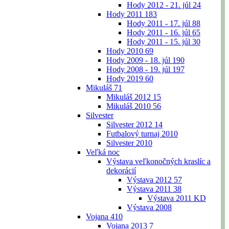
Hody 2012 - 21. júl
24
Hody 2011
183
Hody 2011 - 17. júl
88
Hody 2011 - 16. júl
65
Hody 2011 - 15. júl
30
Hody 2010
69
Hody 2009 - 18. júl
190
Hody 2008 - 19. júl
197
Hody 2019
60
Mikuláš
71
Mikuláš 2012
15
Mikuláš 2010
56
Silvester
Silvester 2012
14
Futbalový turnaj 2010
Silvester 2010
Veľká noc
Výstava veľkonočných kraslíc a
dekorácií
Výstava 2012
57
Výstava 2011
38
Výstava 2011 KD
Výstava 2008
Vojana
410
Vojana 2013
7