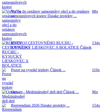
Voľby do orgánov samosprávy obcí a do orgánov
88x
samosprávnych krajov
Dajake projekty ...
ROZVOJ CESTOVNÉHO RUCHU -
134x
KYSUCKÝ LIESKOVEC A BOLATICE
Článok
...
Pozor na vysoké teploty
Článok ...
110x
Oznam - Medzinárodný deň detí
Článok ...
96x
Rererendum 2026
Dajake projekty ...
154x