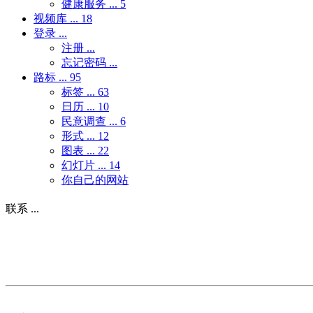
健康服务 ...
5
视频库 ...
18
登录 ...
注册 ...
忘记密码 ...
路标 ...
95
标签 ...
63
日历 ...
10
民意调查 ...
6
形式 ...
12
图表 ...
22
幻灯片 ...
14
你自己的网站
联系 ...