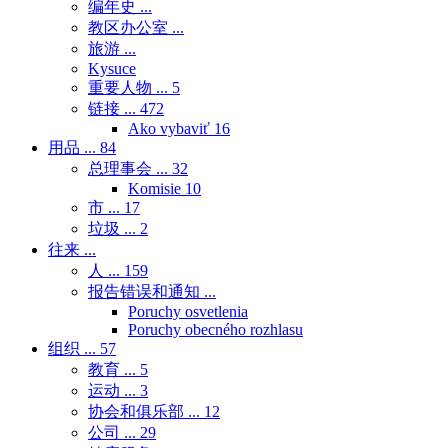
编年史 ...
教区办公室 ...
旅游 ...
Kysuce
重要人物 ...
5
链接 ...
472
Ako vybaviť
16
用品 ...
84
总理事会 ...
32
Komisie
10
市 ...
17
垃圾 ...
2
往来 ...
人 ...
159
报告错误和通知 ...
Poruchy osvetlenia
Poruchy obecného rozhlasu
组织 ...
57
教育 ...
5
运动 ...
3
协会和俱乐部 ...
12
公司 ...
29