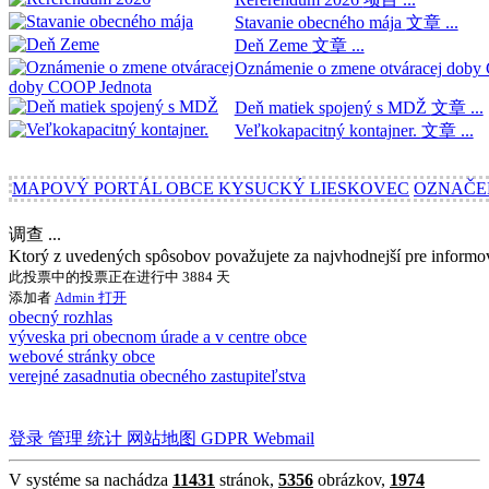
Stavanie obecného mája
文章 ...
Deň Zeme
文章 ...
Oznámenie o zmene otváracej dob
Deň matiek spojený s MDŽ
文章 ...
Veľkokapacitný kontajner.
文章 ...
MAPOVÝ PORTÁL OBCE KYSUCKÝ LIESKOVEC
OZNAČE
调查 ...
Ktorý z uvedených spôsobov považujete za najvhodnejší pre inform
此投票中的投票正在进行中 3884 天
添加者
Admin
打开
obecný rozhlas
výveska pri obecnom úrade a v centre obce
webové stránky obce
verejné zasadnutia obecného zastupiteľstva
登录
管理
统计
网站地图
GDPR
Webmail
V systéme sa nachádza
11431
stránok,
5356
obrázkov,
1974