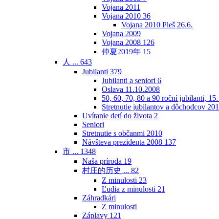
Vojana 2011
Vojana 2010
36
Vojana 2010 Pleš 26.6.
Vojana 2009
Vojana 2008
126
仲夏2019年
15
人 ...
643
Jubilanti
379
Jubilanti a seniori
6
Oslava 11.10.2008
50, 60, 70, 80 a 90 roční jubilanti, 15
Stretnutie jubilantov a dôchodcov 20
Uvítanie detí do života
2
Seniori
Stretnutie s občanmi 2010
Návšteva prezidenta 2008
137
市 ...
1348
Naša príroda
19
村庄的历史 ...
82
Z minulosti
23
Ľudia z minulosti
21
Záhradkári
Z minulosti
Záplavy
121