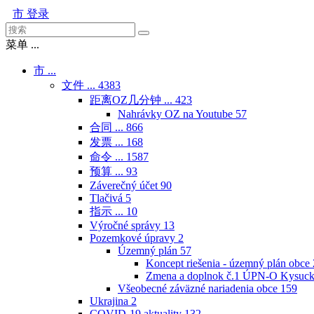
市
登录
菜单 ...
市 ...
文件 ...
4383
距离OZ几分钟 ...
423
Nahrávky OZ na Youtube
57
合同 ...
866
发票 ...
168
命令 ...
1587
预算 ...
93
Záverečný účet
90
Tlačivá
5
指示 ...
10
Výročné správy
13
Pozemkové úpravy
2
Územný plán
57
Koncept riešenia - územný plán obce
Zmena a doplnok č.1 ÚPN-O Kysuck
Všeobecné záväzné nariadenia obce
159
Ukrajina
2
COVID-19 aktuality
132