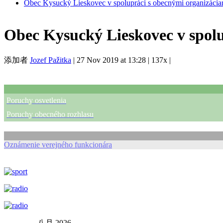
Obec Kysucký Lieskovec v spolupráci s obecnými organizácia
Obec Kysucký Lieskovec v spolu
添加者
Jozef Pažitka
|
27 Nov 2019 at 13:28
|
137x
|
Poruchy osvetlenia
Poruchy obecného rozhlasu
Oznámenie verejného funkcionára
←
→
八月 2026