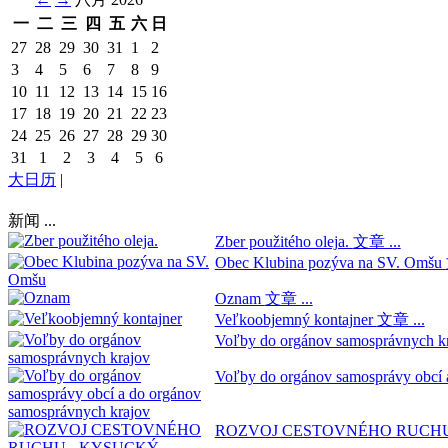
一
二
三
四
五
六
日
27
28
29
30
31
1
2
3
4
5
6
7
8
9
10
11
12
13
14
15
16
17
18
19
20
21
22
23
24
25
26
27
28
29
30
31
1
2
3
4
5
6
大日历
|
新闻 ...
Zber použitého oleja.
文章 ...
Obec Klubina pozýva na SV. Omšu
Oznam
文章 ...
Veľkoobjemný kontajner
文章 ...
Voľby do orgánov samosprávnych k
Voľby do orgánov samosprávy obcí 
ROZVOJ CESTOVNÉHO RUCHU