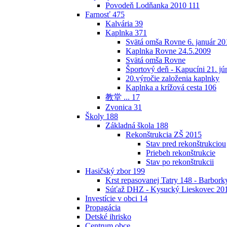
Povodeň Lodňanka 2010
111
Farnosť
475
Kalvária
39
Kaplnka
371
Svätá omša Rovne 6. január 20
Kaplnka Rovne 24.5.2009
Svätá omša Rovne
Športový deň - Kapucíni 21. jú
20.výročie založenia kaplnky
Kaplnka a krížová cesta
106
教堂 ...
17
Zvonica
31
Školy
188
Základná škola
188
Rekonštrukcia ZŠ 2015
Stav pred rekonštrukciou
Priebeh rekonštrukcie
Stav po rekonštrukcii
Hasičský zbor
199
Krst repasovanej Tatry 148 - Barbor
Súťaž DHZ - Kysucký Lieskovec 20
Investície v obci
14
Propagácia
Detské ihrisko
Centrum obce