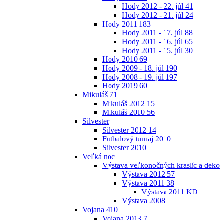
Hody 2012 - 22. júl
41
Hody 2012 - 21. júl
24
Hody 2011
183
Hody 2011 - 17. júl
88
Hody 2011 - 16. júl
65
Hody 2011 - 15. júl
30
Hody 2010
69
Hody 2009 - 18. júl
190
Hody 2008 - 19. júl
197
Hody 2019
60
Mikuláš
71
Mikuláš 2012
15
Mikuláš 2010
56
Silvester
Silvester 2012
14
Futbalový turnaj 2010
Silvester 2010
Veľká noc
Výstava veľkonočných kraslíc a dekor
Výstava 2012
57
Výstava 2011
38
Výstava 2011 KD
Výstava 2008
Vojana
410
Vojana 2013
7