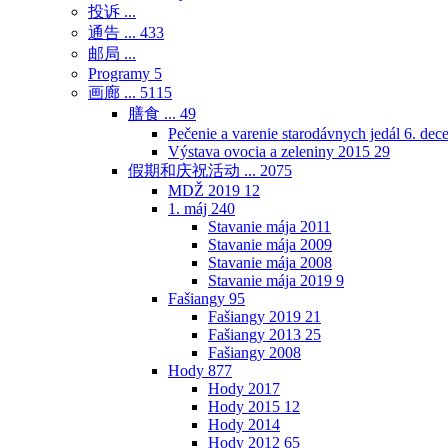
投诉 ...
通告 ...
433
邮局 ...
Programy
5
画廊 ...
5115
膳食 ...
49
Pečenie a varenie starodávnych jedál 6. de
Výstava ovocia a zeleniny 2015
29
假期和庆祝活动 ...
2075
MDŽ 2019
12
1. máj
240
Stavanie mája 2011
Stavanie mája 2009
Stavanie mája 2008
Stavanie mája 2019
9
Fašiangy
95
Fašiangy 2019
21
Fašiangy 2013
25
Fašiangy 2008
Hody
877
Hody 2017
Hody 2015
12
Hody 2014
Hody 2012
65