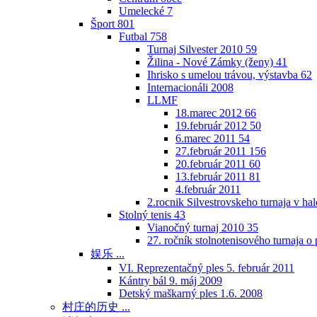
Umelecké
7
Šport
801
Futbal
758
Turnaj Silvester 2010
59
Žilina - Nové Zámky (ženy)
41
Ihrisko s umelou trávou, výstavba
62
Internacionáli 2008
LLMF
18.marec 2012
66
19.február 2012
50
6.marec 2011
54
27.február 2011
156
20.február 2011
60
13.február 2011
81
4.február 2011
2.rocnik Silvestrovskeho turnaja v h
Stolný tenis
43
Vianočný turnaj 2010
35
27. ročník stolnotenisového turnaja 
娱乐 ...
VI. Reprezentačný ples 5. február 2011
Kántry bál 9. máj 2009
Detský maškarný ples 1.6. 2008
村庄的历史 ...