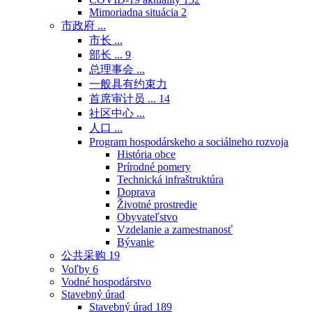
Mimoriadna situácia
2
市政府 ...
市长 ...
部长 ...
9
总理事会 ...
一般具有约束力
首席审计员 ...
14
社区中心 ...
人口 ...
Program hospodárskeho a sociálneho rozvoja
História obce
Prírodné pomery
Technická infraštruktúra
Doprava
Životné prostredie
Obyvateľstvo
Vzdelanie a zamestnanosť
Bývanie
公共采购
19
Voľby
6
Vodné hospodárstvo
Stavebný úrad
Stavebný úrad
189