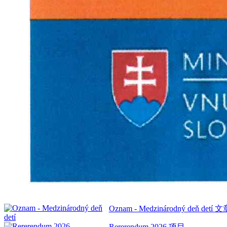
Oznam - Medzinárodný deň detí
文章 
Rererendum 2026
项目 ...