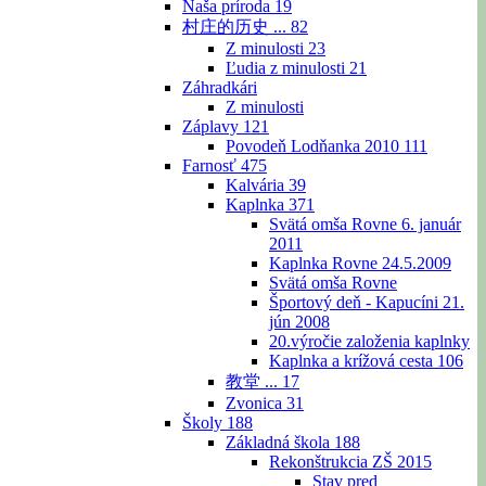
Naša príroda
19
村庄的历史 ...
82
Z minulosti
23
Ľudia z minulosti
21
Záhradkári
Z minulosti
Záplavy
121
Povodeň Lodňanka 2010
111
Farnosť
475
Kalvária
39
Kaplnka
371
Svätá omša Rovne 6. január
2011
Kaplnka Rovne 24.5.2009
Svätá omša Rovne
Športový deň - Kapucíni 21.
jún 2008
20.výročie založenia kaplnky
Kaplnka a krížová cesta
106
教堂 ...
17
Zvonica
31
Školy
188
Základná škola
188
Rekonštrukcia ZŠ 2015
Stav pred