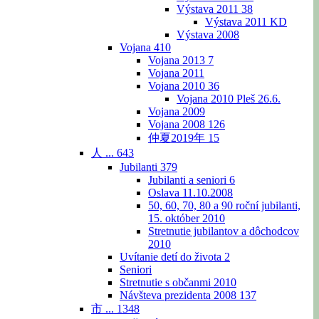
Výstava 2011
38
Výstava 2011 KD
Výstava 2008
Vojana
410
Vojana 2013
7
Vojana 2011
Vojana 2010
36
Vojana 2010 Pleš 26.6.
Vojana 2009
Vojana 2008
126
仲夏2019年
15
人 ...
643
Jubilanti
379
Jubilanti a seniori
6
Oslava 11.10.2008
50, 60, 70, 80 a 90 roční jubilanti,
15. október 2010
Stretnutie jubilantov a dôchodcov
2010
Uvítanie detí do života
2
Seniori
Stretnutie s občanmi 2010
Návšteva prezidenta 2008
137
市 ...
1348