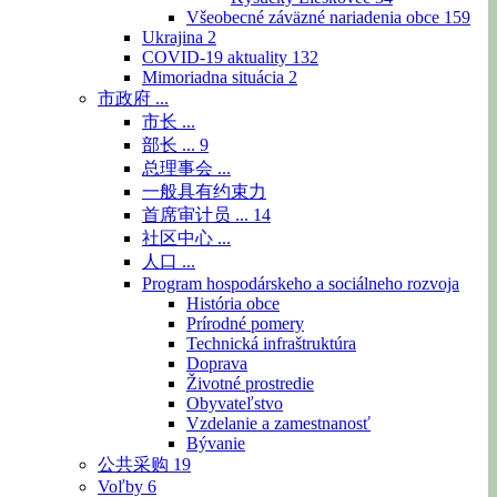
Všeobecné záväzné nariadenia obce
159
Ukrajina
2
COVID-19 aktuality
132
Mimoriadna situácia
2
市政府 ...
市长 ...
部长 ...
9
总理事会 ...
一般具有约束力
首席审计员 ...
14
社区中心 ...
人口 ...
Program hospodárskeho a sociálneho rozvoja
História obce
Prírodné pomery
Technická infraštruktúra
Doprava
Životné prostredie
Obyvateľstvo
Vzdelanie a zamestnanosť
Bývanie
公共采购
19
Voľby
6