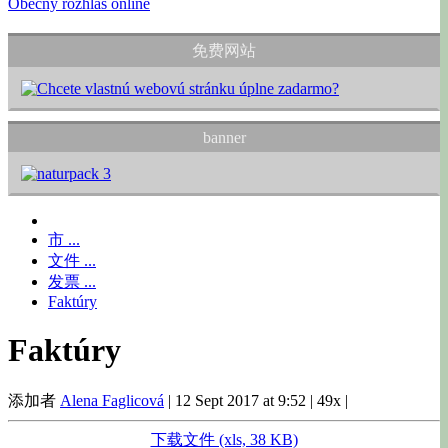
Obecný rozhlas online
免费网站
banner
市 ...
文件 ...
发票 ...
Faktúry
Faktúry
添加者
Alena Faglicová
|
12 Sept 2017 at 9:52
|
49x
|
下载文件 (xls, 38 KB)