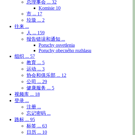
总理事会 ...
32
Komisie
10
市 ...
17
垃圾 ...
2
往来 ...
人 ...
159
报告错误和通知 ...
Poruchy osvetlenia
Poruchy obecného rozhlasu
组织 ...
57
教育 ...
5
运动 ...
3
协会和俱乐部 ...
12
公司 ...
29
健康服务 ...
5
视频库 ...
18
登录 ...
注册 ...
忘记密码 ...
路标 ...
95
标签 ...
63
日历 ...
10