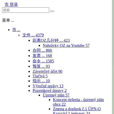
市
登录
菜单 ...
市 ...
文件 ...
4379
距离OZ几分钟 ...
423
Nahrávky OZ na Youtube
57
合同 ...
866
发票 ...
168
命令 ...
1585
预算 ...
93
Záverečný účet
90
Tlačivá
5
指示 ...
10
Výročné správy
13
Pozemkové úpravy
2
Územný plán
57
Koncept riešenia - územný plán
obce
22
Zmena a doplnok č.1 ÚPN-O
Kysucký Lieskovec
34