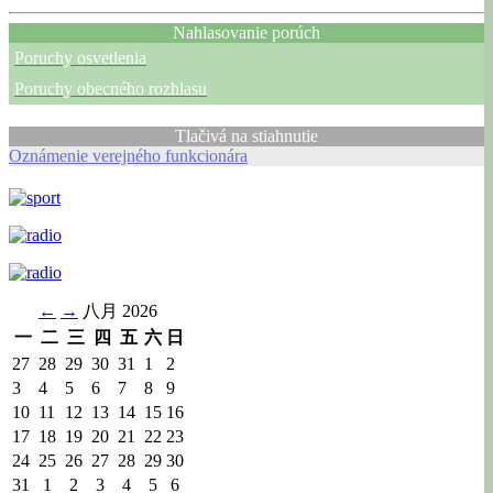
Nahlasovanie porúch
Poruchy osvetlenia
Poruchy obecného rozhlasu
Tlačivá na stiahnutie
Oznámenie verejného funkcionára
←
→
八月 2026
一
二
三
四
五
六
日
27
28
29
30
31
1
2
3
4
5
6
7
8
9
10
11
12
13
14
15
16
17
18
19
20
21
22
23
24
25
26
27
28
29
30
31
1
2
3
4
5
6