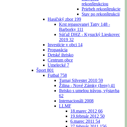
rekonštrukciou
Priebeh rekonštrukcie
Stav po rekonštrukcii
Hasičský zbor
199
Krst repasovanej Tatry 148 -
Barborky
111
Súťaž DHZ - Kysucký Lieskovec
2019
32
Investície v obci
14
Propagácia
Detské ihrisko
Centrum obce
Umelecké
7
Šport
801
Futbal
758
Turnaj Silvester 2010
59
Žilina - Nové Zámky (ženy)
41
Ihrisko s umelou trávou, výstavba
62
Internacionáli 2008
LLMF
18.marec 2012
66
19.február 2012
50
6.marec 2011
54
27.február 2011
156