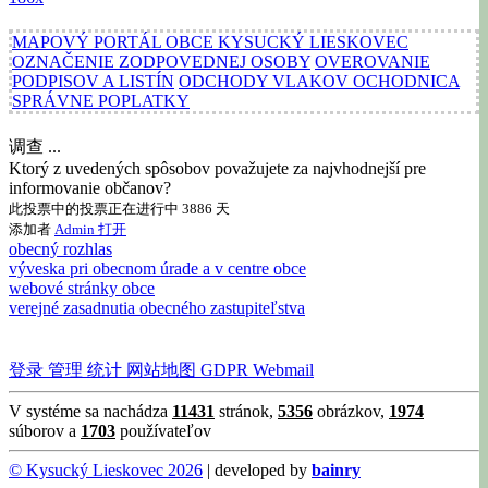
MAPOVÝ PORTÁL OBCE KYSUCKÝ LIESKOVEC
OZNAČENIE ZODPOVEDNEJ OSOBY
OVEROVANIE
PODPISOV A LISTÍN
ODCHODY VLAKOV OCHODNICA
SPRÁVNE POPLATKY
调查 ...
Ktorý z uvedených spôsobov považujete za najvhodnejší pre
informovanie občanov?
此投票中的投票正在进行中 3886 天
添加者
Admin
打开
obecný rozhlas
výveska pri obecnom úrade a v centre obce
webové stránky obce
verejné zasadnutia obecného zastupiteľstva
登录
管理
统计
网站地图
GDPR
Webmail
V systéme sa nachádza
11431
stránok,
5356
obrázkov,
1974
súborov a
1703
používateľov
© Kysucký Lieskovec 2026
| developed by
bainry