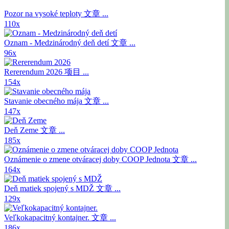
Pozor na vysoké teploty
文章 ...
110x
Oznam - Medzinárodný deň detí
文章 ...
96x
Rererendum 2026
项目 ...
154x
Stavanie obecného mája
文章 ...
147x
Deň Zeme
文章 ...
185x
Oznámenie o zmene otváracej doby COOP Jednota
文章 ...
164x
Deň matiek spojený s MDŽ
文章 ...
129x
Veľkokapacitný kontajner.
文章 ...
186x