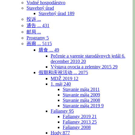
Vodné hospodárstvo
Stavebný úrad
Stavebný úrad
189
投诉 ...
通告 ...
431
邮局 ...
Programy
5
画廊 ...
5115
膳食 ...
49
Pečenie a varenie starodávnych jedál 6.
december 2010
20
Výstava ovocia a zeleniny 2015
29
假期和庆祝活动 ...
2075
MDŽ 2019
12
1. máj
240
Stavanie mája 2011
Stavanie mája 2009
Stavanie mája 2008
Stavanie mája 2019
9
Fašiangy
95
Fašiangy 2019
21
Fašiangy 2013
25
Fašiangy 2008
Hody
877