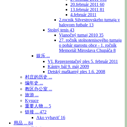
20.február 2011
60
13.február 2011
81
4.február 2011
2.rocnik Silvestrovskeho turnaja v
halovom futbale
13
Stolný tenis
43
Vianočný turnaj 2010
35
27. ročník stolnotenisového turnaja
o pohár starostu obce - 1. ročník
Memoriál Miroslava Chupáča
8
娱乐 ...
VI. Reprezentačný ples 5. február 2011
Kántry bál 9. máj 2009
Detský maškarný ples 1.6. 2008
村庄的历史 ...
编年史 ...
教区办公室 ...
旅游 ...
Kysuce
重要人物 ...
5
链接 ...
472
Ako vybaviť
16
用品 ...
84