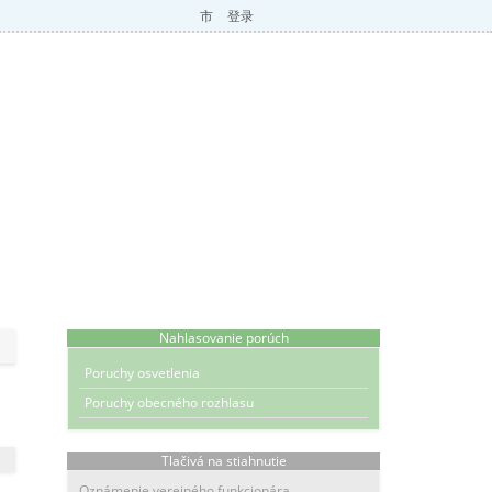
市
登录
Nahlasovanie porúch
Poruchy osvetlenia
Poruchy obecného rozhlasu
Tlačivá na stiahnutie
Oznámenie verejného funkcionára