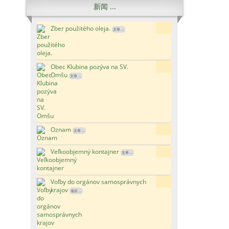
新闻 ...
Zber použitého oleja.
6x
文章 ...
Obec Klubina pozýva na SV.
15x
Omšu
文章 ...
Oznam
171x
文章 ...
Veľkoobjemný kontajner
118x
文章 ...
Voľby do orgánov samosprávnych
110x
krajov
项目 ...