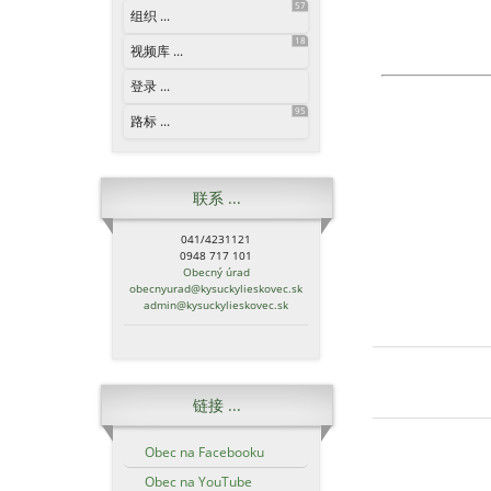
57
组织 ...
18
视频库 ...
登录 ...
95
路标 ...
联系 ...
041/4231121
0948 717 101
Obecný úrad
obecnyurad@kysuckylieskovec.sk
admin@kysuckylieskovec.sk
链接 ...
Obec na Facebooku
Obec na YouTube