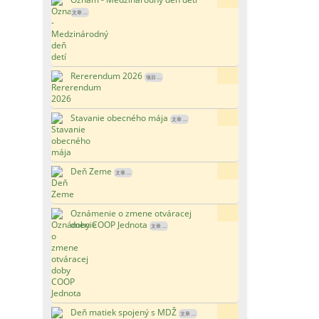
文章 ...
Rererendum 2026
150x
项目 ...
Stavanie obecného mája
145x
文章 ...
Deň Zeme
179x
文章 ...
Oznámenie o zmene otváracej
160x
doby COOP Jednota
文章 ...
Deň matiek spojený s MDŽ
127x
文章 ...