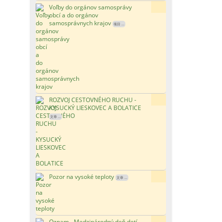
Voľby do orgánov samosprávy
83x
obcí a do orgánov
samosprávnych krajov
项目 ...
ROZVOJ CESTOVNÉHO RUCHU -
130x
KYSUCKÝ LIESKOVEC A BOLATICE
文章 ...
Pozor na vysoké teploty
108x
文章 ...
Oznam - Medzinárodný deň detí
94x