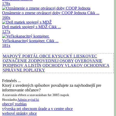
178x
Oznámenie o zmene otváracej doby COOP Jednota
Cikk ...
160x
Deň matiek spojený s MDŽ
Cikk ...
127x
Veľkokapacitný kontajner.
Cikk ...
181x
MAPOVÝ PORTÁL OBCE KYSUCKÝ LIESKOVEC
OZNAČENIE ZODPOVEDNEJ OSOBY
OVEROVANIE
PODPISOV A LISTÍN
ODCHODY VLAKOV OCHODNICA
SPRÁVNE POPLATKY
Felmérés ...
Ktorý z uvedených spôsobov považujete za najvhodnejší pre
informovanie občanov?
A szavazás ebben a szavazásban fut 3885 napok
Hozzáadta
Admin
nyisd ki
obecný rozhlas
výveska pri obecnom úrade a v centre obce
webové stránky obce