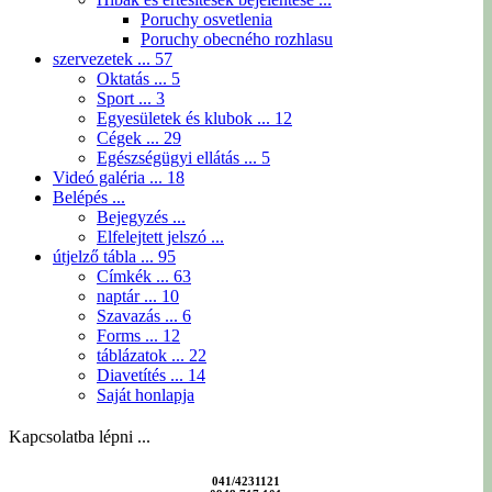
Poruchy osvetlenia
Poruchy obecného rozhlasu
szervezetek ...
57
Oktatás ...
5
Sport ...
3
Egyesületek és klubok ...
12
Cégek ...
29
Egészségügyi ellátás ...
5
Videó galéria ...
18
Belépés ...
Bejegyzés ...
Elfelejtett jelszó ...
útjelző tábla ...
95
Címkék ...
63
naptár ...
10
Szavazás ...
6
Forms ...
12
táblázatok ...
22
Diavetítés ...
14
Saját honlapja
Kapcsolatba lépni ...
041/4231121