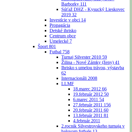
Barborky
111
Súťaž DHZ - Kysucký Lieskovec
2019
32
Investície v obci
14
Propagácia
Detské ihrisko
Centrum obce
Umelecké
7
Šport
801
Futbal
758
Turnaj Silvester 2010
59
Žilina - Nové Zámky (ženy)
41
Ihrisko s umelou trávou, výstavba
62
Internacionáli 2008
LLMF
18.marec 2012
66
19.február 2012
50
6.marec 2011
54
27.február 2011
156
20.február 2011
60
13.február 2011
81
4.február 2011
2.rocnik Silvestrovskeho turnaja v
halovom futbale
13