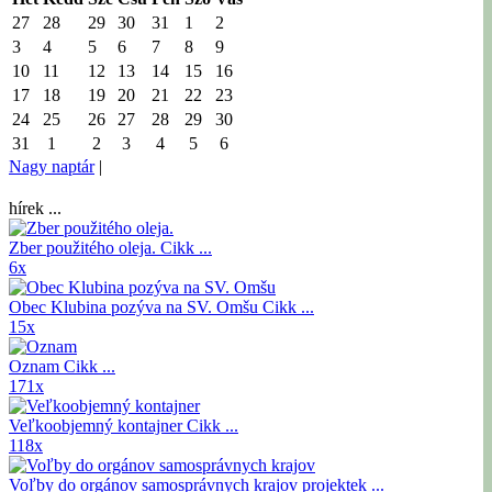
27
28
29
30
31
1
2
3
4
5
6
7
8
9
10
11
12
13
14
15
16
17
18
19
20
21
22
23
24
25
26
27
28
29
30
31
1
2
3
4
5
6
Nagy naptár
|
hírek ...
Zber použitého oleja.
Cikk ...
6x
Obec Klubina pozýva na SV. Omšu
Cikk ...
15x
Oznam
Cikk ...
171x
Veľkoobjemný kontajner
Cikk ...
118x
Voľby do orgánov samosprávnych krajov
projektek ...