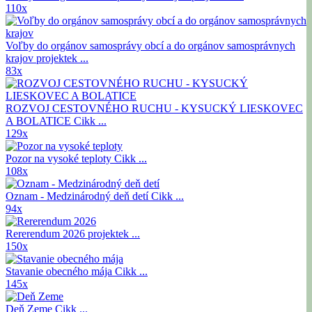
110x
Voľby do orgánov samosprávy obcí a do orgánov samosprávnych
krajov
projektek ...
83x
ROZVOJ CESTOVNÉHO RUCHU - KYSUCKÝ LIESKOVEC
A BOLATICE
Cikk ...
129x
Pozor na vysoké teploty
Cikk ...
108x
Oznam - Medzinárodný deň detí
Cikk ...
94x
Rererendum 2026
projektek ...
150x
Stavanie obecného mája
Cikk ...
145x
Deň Zeme
Cikk ...