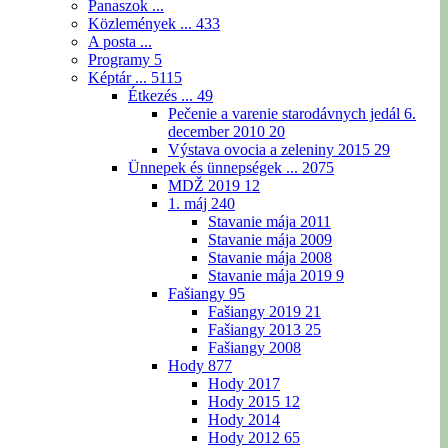
Panaszok ...
Közlemények ...
433
A posta ...
Programy
5
Képtár ...
5115
Étkezés ...
49
Pečenie a varenie starodávnych jedál 6.
december 2010
20
Výstava ovocia a zeleniny 2015
29
Ünnepek és ünnepségek ...
2075
MDŽ 2019
12
1. máj
240
Stavanie mája 2011
Stavanie mája 2009
Stavanie mája 2008
Stavanie mája 2019
9
Fašiangy
95
Fašiangy 2019
21
Fašiangy 2013
25
Fašiangy 2008
Hody
877
Hody 2017
Hody 2015
12
Hody 2014
Hody 2012
65