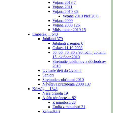
Vojana 2013
7
Vojana 2011
Vojana 2010
36
Vojana 2010 Pleš 26.6.
Vojana 2009
Vojana 2008
126
Midsummer 2019
15
Emberek ...
643
Jubilanti
379
Jubilanti a seniori
6
Oslava 11.10.2008
50, 60, 70, 80 a 90 roční jubilanti,
15. október 2010
Stretnutie jubilantov a dôchodcov
2010
Uvítanie detí do života
2
Seniori
Stretnutie s občanmi 2010
Návšteva prezidenta 2008
137
Község ...
1348
Naša príroda
19
A falu története ...
82
Z minulosti
23
Ľudia z minulosti
21
Záhradkári