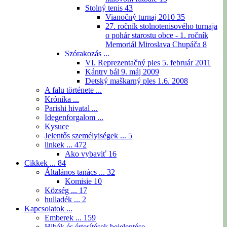
Stolný tenis
43
Vianočný turnaj 2010
35
27. ročník stolnotenisového turnaja
o pohár starostu obce - 1. ročník
Memoriál Miroslava Chupáča
8
Szórakozás ...
VI. Reprezentačný ples 5. február 2011
Kántry bál 9. máj 2009
Detský maškarný ples 1.6. 2008
A falu története ...
Krónika ...
Parishi hivatal ...
Idegenforgalom ...
Kysuce
Jelentős személyiségek ...
5
linkek ...
472
Ako vybaviť
16
Cikkek ...
84
Általános tanács ...
32
Komisie
10
Község ...
17
hulladék ...
2
Kapcsolatok ...
Emberek ...
159
Hibák és értesítések bejelentése ...