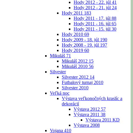
Hody 2012 - 22. júl
41
Hody 2012 - 21. júl
24
Hody 2011
183
Hody 2011 - 17. júl
88
Hody 2011 - 16. júl
65
Hody 2011 - 15. júl
30
Hody 2010
69
Hody 2009 - 18. júl
190
Hody 2008 - 19. júl
197
Hody 2019
60
Mikuláš
71
Mikuláš 2012
15
Mikuláš 2010
56
Silvester
Silvester 2012
14
Futbalový turnaj 2010
Silvester 2010
Veľká noc
Výstava veľkonočných kraslíc a
dekorácií
Výstava 2012
57
Výstava 2011
38
Výstava 2011 KD
Výstava 2008
Vojana
410