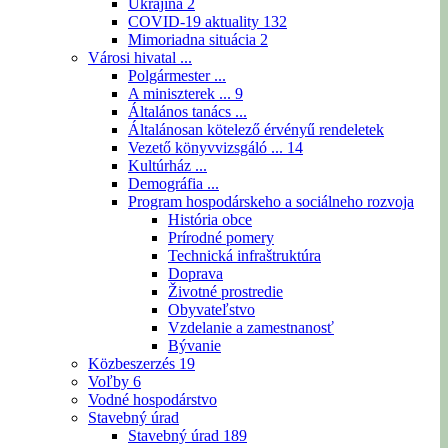
Ukrajina
2
COVID-19 aktuality
132
Mimoriadna situácia
2
Városi hivatal ...
Polgármester ...
A miniszterek ...
9
Általános tanács ...
Általánosan kötelező érvényű rendeletek
Vezető könyvvizsgáló ...
14
Kultúrház ...
Demográfia ...
Program hospodárskeho a sociálneho rozvoja
História obce
Prírodné pomery
Technická infraštruktúra
Doprava
Životné prostredie
Obyvateľstvo
Vzdelanie a zamestnanosť
Bývanie
Közbeszerzés
19
Voľby
6
Vodné hospodárstvo
Stavebný úrad
Stavebný úrad
189