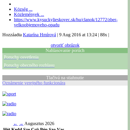
Község ...
Közlemények ...
https://www.kysuckylieskovec.sk/hu/clanok/12772/zber-
velkoobjemoveho-opadu
Hozzáadta
Katarína Hmírová
|
9 Aug 2016 at 13:24
|
88x
|
otvoriť obrázok
Nahlasovanie porúch
Poruchy osvetlenia
Poruchy obecného rozhlasu
Tlačivá na stiahnutie
Oznámenie verejného funkcionára
←
→
Augusztus 2026
Hét
Kedd
Sze
Csü
Pén
Szo
Vas