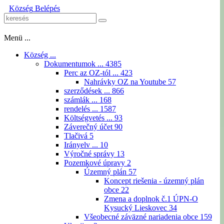
Község
Belépés
Menü ...
Község ...
Dokumentumok ...
4385
Perc az OZ-tól ...
423
Nahrávky OZ na Youtube
57
szerződések ...
866
számlák ...
168
rendelés ...
1587
Költségvetés ...
93
Záverečný účet
90
Tlačivá
5
Irányelv ...
10
Výročné správy
13
Pozemkové úpravy
2
Územný plán
57
Koncept riešenia - územný plán
obce
22
Zmena a doplnok č.1 ÚPN-O
Kysucký Lieskovec
34
Všeobecné záväzné nariadenia obce
159