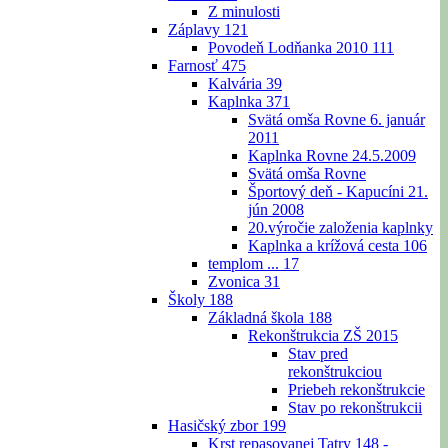
Z minulosti
Záplavy
121
Povodeň Lodňanka 2010
111
Farnosť
475
Kalvária
39
Kaplnka
371
Svätá omša Rovne 6. január
2011
Kaplnka Rovne 24.5.2009
Svätá omša Rovne
Športový deň - Kapucíni 21.
jún 2008
20.výročie založenia kaplnky
Kaplnka a krížová cesta
106
templom ...
17
Zvonica
31
Školy
188
Základná škola
188
Rekonštrukcia ZŠ 2015
Stav pred
rekonštrukciou
Priebeh rekonštrukcie
Stav po rekonštrukcii
Hasičský zbor
199
Krst repasovanej Tatry 148 -