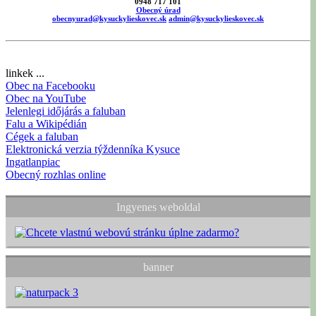
0948 717 101
Obecný úrad
obecnyurad@kysuckylieskovec.sk
admin@kysuckylieskovec.sk
linkek ...
Obec na Facebooku
Obec na YouTube
Jelenlegi időjárás a faluban
Falu a Wikipédián
Cégek a faluban
Elektronická verzia týždenníka Kysuce
Ingatlanpiac
Obecný rozhlas online
Ingyenes weboldal
banner