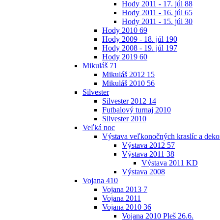
Hody 2011 - 17. júl
88
Hody 2011 - 16. júl
65
Hody 2011 - 15. júl
30
Hody 2010
69
Hody 2009 - 18. júl
190
Hody 2008 - 19. júl
197
Hody 2019
60
Mikuláš
71
Mikuláš 2012
15
Mikuláš 2010
56
Silvester
Silvester 2012
14
Futbalový turnaj 2010
Silvester 2010
Veľká noc
Výstava veľkonočných kraslíc a dekor
Výstava 2012
57
Výstava 2011
38
Výstava 2011 KD
Výstava 2008
Vojana
410
Vojana 2013
7
Vojana 2011
Vojana 2010
36
Vojana 2010 Pleš 26.6.