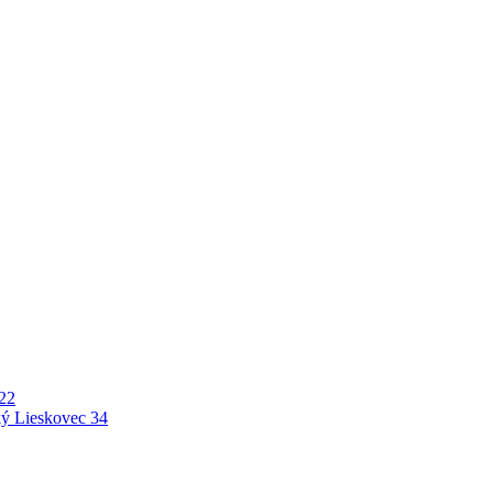
22
ý Lieskovec
34