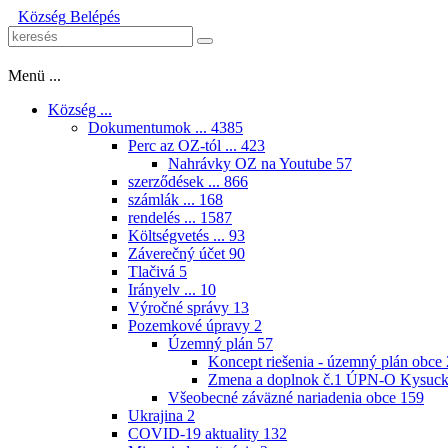
Község
Belépés
Menü ...
Község ...
Dokumentumok ...
4385
Perc az OZ-tól ...
423
Nahrávky OZ na Youtube
57
szerződések ...
866
számlák ...
168
rendelés ...
1587
Költségvetés ...
93
Záverečný účet
90
Tlačivá
5
Irányelv ...
10
Výročné správy
13
Pozemkové úpravy
2
Územný plán
57
Koncept riešenia - územný plán obce
Zmena a doplnok č.1 ÚPN-O Kysuck
Všeobecné záväzné nariadenia obce
159
Ukrajina
2
COVID-19 aktuality
132