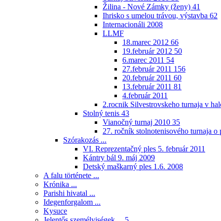
Žilina - Nové Zámky (ženy)
41
Ihrisko s umelou trávou, výstavba
62
Internacionáli 2008
LLMF
18.marec 2012
66
19.február 2012
50
6.marec 2011
54
27.február 2011
156
20.február 2011
60
13.február 2011
81
4.február 2011
2.rocnik Silvestrovskeho turnaja v h
Stolný tenis
43
Vianočný turnaj 2010
35
27. ročník stolnotenisového turnaja 
Szórakozás ...
VI. Reprezentačný ples 5. február 2011
Kántry bál 9. máj 2009
Detský maškarný ples 1.6. 2008
A falu története ...
Krónika ...
Parishi hivatal ...
Idegenforgalom ...
Kysuce
Jelentős személyiségek ...
5