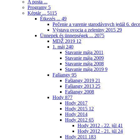
A posta ...
Programy
5
Képtár ...
5115
Étkezés ...
49
Pečenie a varenie starodávnych jedál 6. de
Výstava ovocia a zeleniny 2015
29
Ünnepek és ünnepségek ...
2075
MDŽ 2019
12
1. máj
240
Stavanie mája 2011
Stavanie mája 2009
Stavanie mája 2008
Stavanie mája 2019
9
Fašiangy
95
Fašiangy 2019
21
Fašiangy 2013
25
Fašiangy 2008
Hody
877
Hody 2017
Hody 2015
12
Hody 2014
Hody 2012
65
Hody 2012 - 22. júl
41
Hody 2012 - 21. júl
24
Hody 2011
183