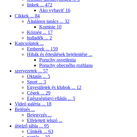
linkek ...
472
Ako vybaviť
16
Cikkek ...
84
Általános tanács ...
32
Komisie
10
Község ...
17
hulladék ...
2
Kapcsolatok ...
Emberek ...
159
Hibák és értesítések bejelentése ...
Poruchy osvetlenia
Poruchy obecného rozhlasu
szervezetek ...
57
Oktatás ...
5
Sport ...
3
Egyesületek és klubok ...
12
Cégek ...
29
Egészségügyi ellátás ...
5
Videó galéria ...
18
Belépés ...
Bejegyzés ...
Elfelejtett jelszó ...
útjelző tábla ...
95
Címkék ...
63
naptár ...
10