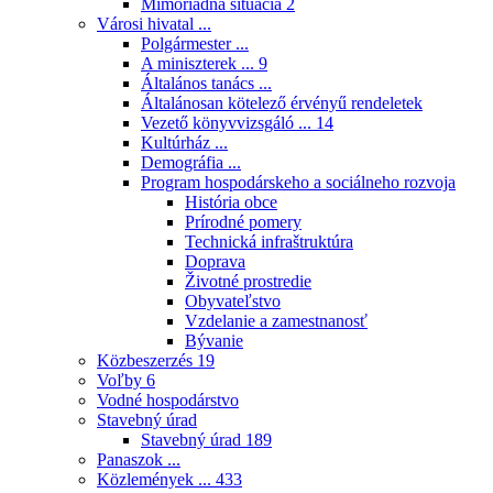
Mimoriadna situácia
2
Városi hivatal ...
Polgármester ...
A miniszterek ...
9
Általános tanács ...
Általánosan kötelező érvényű rendeletek
Vezető könyvvizsgáló ...
14
Kultúrház ...
Demográfia ...
Program hospodárskeho a sociálneho rozvoja
História obce
Prírodné pomery
Technická infraštruktúra
Doprava
Životné prostredie
Obyvateľstvo
Vzdelanie a zamestnanosť
Bývanie
Közbeszerzés
19
Voľby
6
Vodné hospodárstvo
Stavebný úrad
Stavebný úrad
189
Panaszok ...
Közlemények ...
433