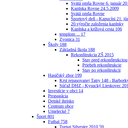
Svätá omša Rovne 6. január 20
Kaplnka Rovne 24.5.2009
Svätá omša Rovne
Športový deň - Kapucíni 21. jú
20.výročie založenia kaplnky
Kaplnka a krížová cesta
106
templom ...
17
Zvonica
31
Školy
188
Základná škola
188
Rekonštrukcia ZŠ 2015
Stav pred rekonštrukciou
Priebeh rekonštrukcie
Stav po rekonštrukcii
Hasičský zbor
199
Krst repasovanej Tatry 148 - Barbor
Súťaž DHZ - Kysucký Lieskovec 20
Investície v obci
14
Propagácia
Detské ihrisko
Centrum obce
Umelecké
7
Šport
801
Futbal
758
Turnaj Silvester 2010
59