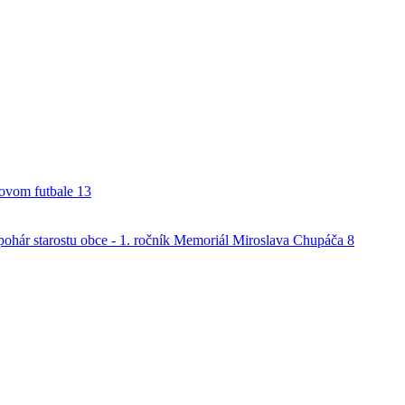
alovom futbale
13
o pohár starostu obce - 1. ročník Memoriál Miroslava Chupáča
8