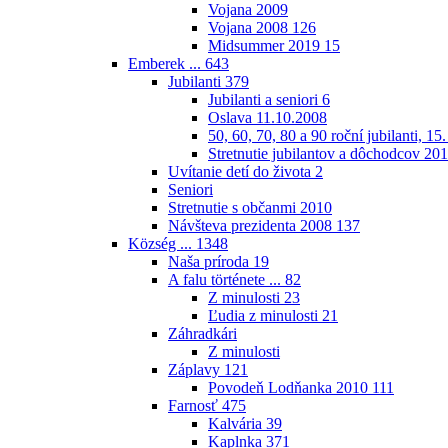
Vojana 2009
Vojana 2008
126
Midsummer 2019
15
Emberek ...
643
Jubilanti
379
Jubilanti a seniori
6
Oslava 11.10.2008
50, 60, 70, 80 a 90 roční jubilanti, 15
Stretnutie jubilantov a dôchodcov 20
Uvítanie detí do života
2
Seniori
Stretnutie s občanmi 2010
Návšteva prezidenta 2008
137
Község ...
1348
Naša príroda
19
A falu története ...
82
Z minulosti
23
Ľudia z minulosti
21
Záhradkári
Z minulosti
Záplavy
121
Povodeň Lodňanka 2010
111
Farnosť
475
Kalvária
39
Kaplnka
371