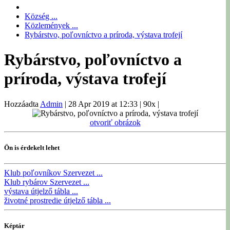
Község ...
Közlemények ...
Rybárstvo, poľovníctvo a príroda, výstava trofejí
Rybárstvo, poľovníctvo a
príroda, výstava trofejí
Hozzáadta
Admin
|
28 Apr 2019 at 12:33
|
90x
|
otvoriť obrázok
Ön is érdekelt lehet
Klub poľovníkov
Szervezet ...
Klub rybárov
Szervezet ...
výstava
útjelző tábla ...
životné prostredie
útjelző tábla ...
Képtár