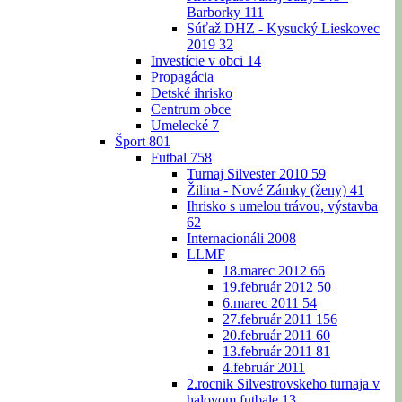
Barborky
111
Súťaž DHZ - Kysucký Lieskovec
2019
32
Investície v obci
14
Propagácia
Detské ihrisko
Centrum obce
Umelecké
7
Šport
801
Futbal
758
Turnaj Silvester 2010
59
Žilina - Nové Zámky (ženy)
41
Ihrisko s umelou trávou, výstavba
62
Internacionáli 2008
LLMF
18.marec 2012
66
19.február 2012
50
6.marec 2011
54
27.február 2011
156
20.február 2011
60
13.február 2011
81
4.február 2011
2.rocnik Silvestrovskeho turnaja v
halovom futbale
13