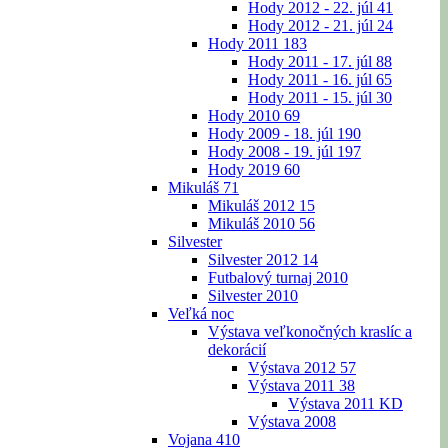
Hody 2012 - 22. júl
41
Hody 2012 - 21. júl
24
Hody 2011
183
Hody 2011 - 17. júl
88
Hody 2011 - 16. júl
65
Hody 2011 - 15. júl
30
Hody 2010
69
Hody 2009 - 18. júl
190
Hody 2008 - 19. júl
197
Hody 2019
60
Mikuláš
71
Mikuláš 2012
15
Mikuláš 2010
56
Silvester
Silvester 2012
14
Futbalový turnaj 2010
Silvester 2010
Veľká noc
Výstava veľkonočných kraslíc a
dekorácií
Výstava 2012
57
Výstava 2011
38
Výstava 2011 KD
Výstava 2008
Vojana
410