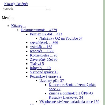
Község
Belépés
Menü ...
Község ...
Dokumentumok ...
4379
Perc az OZ-tól ...
423
Nahrávky OZ na Youtube
57
szerződések ...
866
számlák ...
168
rendelés ...
1585
Költségvetés ...
93
Záverečný účet
90
Tlačivá
5
Irányelv ...
10
Výročné správy
13
Pozemkové úpravy
2
Územný plán
57
Koncept riešenia - územný plán
obce
22
Zmena a doplnok č.1 ÚPN-O
Kysucký Lieskovec
34
Všeobecné záväzné nariadenia obce
159