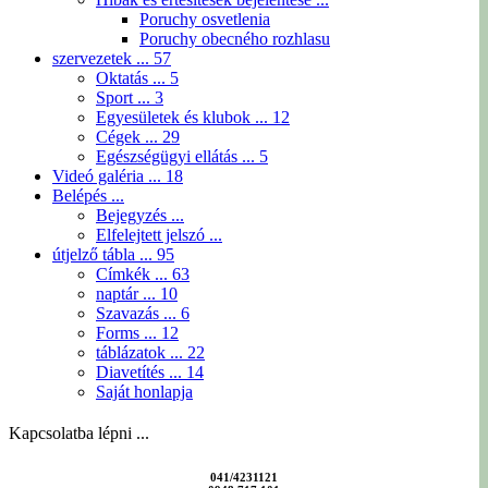
Poruchy osvetlenia
Poruchy obecného rozhlasu
szervezetek ...
57
Oktatás ...
5
Sport ...
3
Egyesületek és klubok ...
12
Cégek ...
29
Egészségügyi ellátás ...
5
Videó galéria ...
18
Belépés ...
Bejegyzés ...
Elfelejtett jelszó ...
útjelző tábla ...
95
Címkék ...
63
naptár ...
10
Szavazás ...
6
Forms ...
12
táblázatok ...
22
Diavetítés ...
14
Saját honlapja
Kapcsolatba lépni ...
041/4231121