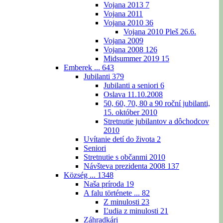
Vojana 2013
7
Vojana 2011
Vojana 2010
36
Vojana 2010 Pleš 26.6.
Vojana 2009
Vojana 2008
126
Midsummer 2019
15
Emberek ...
643
Jubilanti
379
Jubilanti a seniori
6
Oslava 11.10.2008
50, 60, 70, 80 a 90 roční jubilanti,
15. október 2010
Stretnutie jubilantov a dôchodcov
2010
Uvítanie detí do života
2
Seniori
Stretnutie s občanmi 2010
Návšteva prezidenta 2008
137
Község ...
1348
Naša príroda
19
A falu története ...
82
Z minulosti
23
Ľudia z minulosti
21
Záhradkári