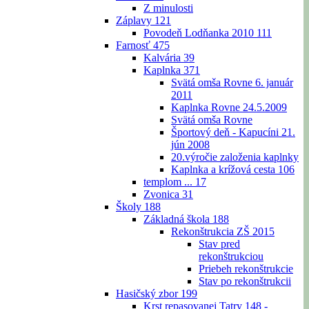
Z minulosti
Záplavy
121
Povodeň Lodňanka 2010
111
Farnosť
475
Kalvária
39
Kaplnka
371
Svätá omša Rovne 6. január
2011
Kaplnka Rovne 24.5.2009
Svätá omša Rovne
Športový deň - Kapucíni 21.
jún 2008
20.výročie založenia kaplnky
Kaplnka a krížová cesta
106
templom ...
17
Zvonica
31
Školy
188
Základná škola
188
Rekonštrukcia ZŠ 2015
Stav pred
rekonštrukciou
Priebeh rekonštrukcie
Stav po rekonštrukcii
Hasičský zbor
199
Krst repasovanej Tatry 148 -