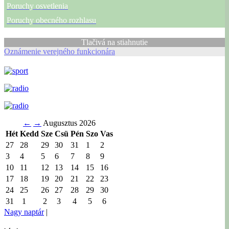
Poruchy osvetlenia
Poruchy obecného rozhlasu
Tlačivá na stiahnutie
Oznámenie verejného funkcionára
←
→
Augusztus 2026
Hét
Kedd
Sze
Csü
Pén
Szo
Vas
27
28
29
30
31
1
2
3
4
5
6
7
8
9
10
11
12
13
14
15
16
17
18
19
20
21
22
23
24
25
26
27
28
29
30
31
1
2
3
4
5
6
Nagy naptár
|