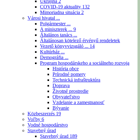
Ukrajina
2
COVID-19 aktuality
132
Mimoriadna situácia
2
Városi hivatal ...
Polgármester ...
A miniszterek ...
9
Általános tanács ...
Általánosan kötelező érvényű rendeletek
Vezető könyvvizsgáló ...
14
Kultúrház ...
Demográfia ...
Program hospodárskeho a sociálneho rozvoja
História obce
Prírodné pomery
Technická infraštruktúra
Doprava
Životné prostredie
Obyvateľstvo
Vzdelanie a zamestnanosť
Bývanie
Közbeszerzés
19
Voľby
6
Vodné hospodárstvo
Stavebný úrad
Stavebný úrad
189