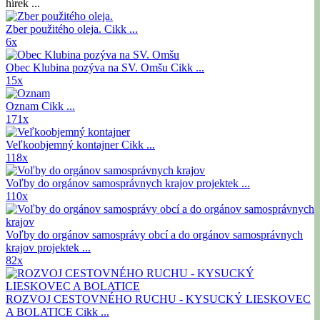
hírek ...
Zber použitého oleja.
Cikk ...
6x
Obec Klubina pozýva na SV. Omšu
Cikk ...
15x
Oznam
Cikk ...
171x
Veľkoobjemný kontajner
Cikk ...
118x
Voľby do orgánov samosprávnych krajov
projektek ...
110x
Voľby do orgánov samosprávy obcí a do orgánov samosprávnych
krajov
projektek ...
82x
ROZVOJ CESTOVNÉHO RUCHU - KYSUCKÝ LIESKOVEC
A BOLATICE
Cikk ...