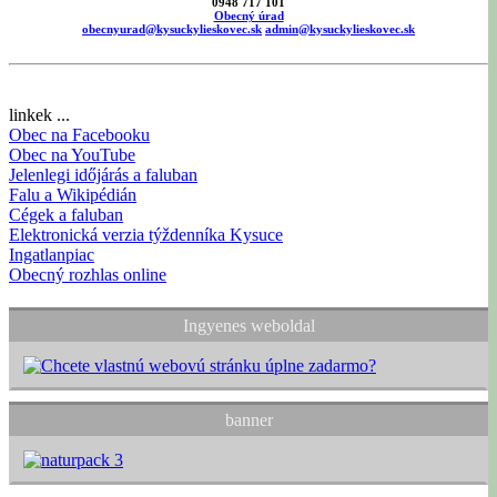
0948 717 101
Obecný úrad
obecnyurad@kysuckylieskovec.sk
admin@kysuckylieskovec.sk
linkek ...
Obec na Facebooku
Obec na YouTube
Jelenlegi időjárás a faluban
Falu a Wikipédián
Cégek a faluban
Elektronická verzia týždenníka Kysuce
Ingatlanpiac
Obecný rozhlas online
Ingyenes weboldal
banner