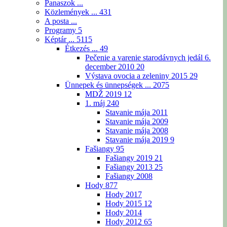
Panaszok ...
Közlemények ...
431
A posta ...
Programy
5
Képtár ...
5115
Étkezés ...
49
Pečenie a varenie starodávnych jedál 6.
december 2010
20
Výstava ovocia a zeleniny 2015
29
Ünnepek és ünnepségek ...
2075
MDŽ 2019
12
1. máj
240
Stavanie mája 2011
Stavanie mája 2009
Stavanie mája 2008
Stavanie mája 2019
9
Fašiangy
95
Fašiangy 2019
21
Fašiangy 2013
25
Fašiangy 2008
Hody
877
Hody 2017
Hody 2015
12
Hody 2014
Hody 2012
65