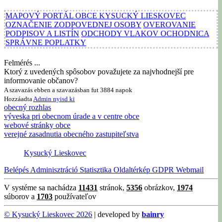
MAPOVÝ PORTÁL OBCE KYSUCKÝ LIESKOVEC
OZNAČENIE ZODPOVEDNEJ OSOBY
OVEROVANIE
PODPISOV A LISTÍN
ODCHODY VLAKOV OCHODNICA
SPRÁVNE POPLATKY
Felmérés ...
Ktorý z uvedených spôsobov považujete za najvhodnejší pre
informovanie občanov?
A szavazás ebben a szavazásban fut 3884 napok
Hozzáadta
Admin
nyisd ki
obecný rozhlas
výveska pri obecnom úrade a v centre obce
webové stránky obce
verejné zasadnutia obecného zastupiteľstva
Kysucký Lieskovec
Belépés
Adminisztráció
Statisztika
Oldaltérkép
GDPR
Webmail
V systéme sa nachádza
11431
stránok,
5356
obrázkov,
1974
súborov a
1703
používateľov
© Kysucký Lieskovec 2026
| developed by
bainry