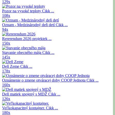
129x
Pozor na vysoké teploty
Cikk ...
108x
Oznam - Medzinárodný deň detí
Cikk ...
94x
Rererendum 2026
projektek ...
150x
Stavanie obecného mája
Cikk ...
145x
Deň Zeme
Cikk ...
178x
Oznámenie o zmene otváracej doby COOP Jednota
Cikk ...
160x
Deň matiek spojený s MDŽ
Cikk ...
126x
Veľkokapacitný kontajner.
Cikk ...
180x