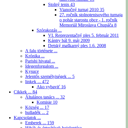
Stolný tenis
43
Vianočný turnaj 2010
35
27. ročník stolnotenisového turnaja
o pohár starostu obce - 1. ročník
Memoriál Miroslava Chupáča
8
Szórakozás ...
VI. Reprezentačný ples 5. február 2011
Kántry bál 9. máj 2009
Detský maškarný ples 1.6. 2008
A falu története ...
Krónika ...
Parishi hivatal ...
Idegenforgalom ...
Kysuce
Jelentős személyiségek ...
5
linkek ...
472
Ako vybaviť
16
Cikkek ...
84
Általános tanács ...
32
Komisie
10
Község ...
17
hulladék ...
2
Kapcsolatok ...
Emberek ...
159
Hibák és értesítések bejelentése ...