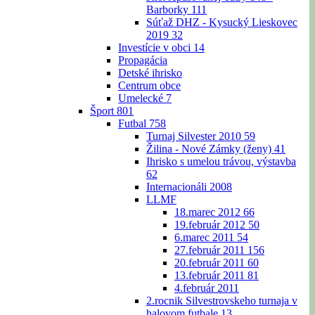
Barborky
111
Súťaž DHZ - Kysucký Lieskovec
2019
32
Investície v obci
14
Propagácia
Detské ihrisko
Centrum obce
Umelecké
7
Šport
801
Futbal
758
Turnaj Silvester 2010
59
Žilina - Nové Zámky (ženy)
41
Ihrisko s umelou trávou, výstavba
62
Internacionáli 2008
LLMF
18.marec 2012
66
19.február 2012
50
6.marec 2011
54
27.február 2011
156
20.február 2011
60
13.február 2011
81
4.február 2011
2.rocnik Silvestrovskeho turnaja v
halovom futbale
13