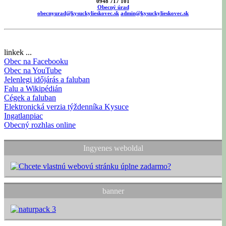
0948 717 101
Obecný úrad
obecnyurad@kysuckylieskovec.sk
admin@kysuckylieskovec.sk
linkek ...
Obec na Facebooku
Obec na YouTube
Jelenlegi időjárás a faluban
Falu a Wikipédián
Cégek a faluban
Elektronická verzia týždenníka Kysuce
Ingatlanpiac
Obecný rozhlas online
Ingyenes weboldal
banner