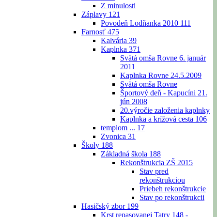
Z minulosti
Záplavy
121
Povodeň Lodňanka 2010
111
Farnosť
475
Kalvária
39
Kaplnka
371
Svätá omša Rovne 6. január
2011
Kaplnka Rovne 24.5.2009
Svätá omša Rovne
Športový deň - Kapucíni 21.
jún 2008
20.výročie založenia kaplnky
Kaplnka a krížová cesta
106
templom ...
17
Zvonica
31
Školy
188
Základná škola
188
Rekonštrukcia ZŠ 2015
Stav pred
rekonštrukciou
Priebeh rekonštrukcie
Stav po rekonštrukcii
Hasičský zbor
199
Krst repasovanej Tatry 148 -