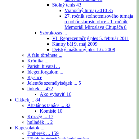
Stolný tenis
43
Vianočný turnaj 2010
35
27. ročník stolnotenisového turnaja
o pohár starostu obce - 1. ročník
Memoriál Miroslava Chupáča
8
Szórakozás ...
VI. Reprezentačný ples 5. február 2011
Kántry bál 9. máj 2009
Detský maškarný ples 1.6. 2008
A falu története ...
Krónika ...
Parishi hivatal ...
Idegenforgalom ...
Kysuce
Jelentős személyiségek ...
5
linkek ...
472
Ako vybaviť
16
Cikkek ...
84
Általános tanács ...
32
Komisie
10
Község ...
17
hulladék ...
2
Kapcsolatok ...
Emberek ...
159
Hibák és értesítések bejelentése ...