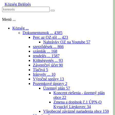
Község
Belépés
Menü ...
Község ...
Dokumentumok ...
4385
Perc az OZ-tól ...
423
Nahrávky OZ na Youtube
57
szerződések ...
866
számlák ...
168
rendelés ...
1587
Költségvetés ...
93
Záverečný účet
90
Tlačivá
5
Irányelv ...
10
Výročné správy
13
Pozemkové úpravy
2
Územný plán
57
Koncept riešenia - územný plán
obce
22
Zmena a doplnok č.1 ÚPN-O
Kysucký Lieskovec
34
Všeobecné záväzné nariadenia obce
159