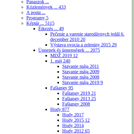
Panaszok ...
Közlemények ...
433
A posta ...
Programy
5
Képtár ...
5115
Étkezés ...
49
Pečenie a varenie starodávnych jedál 6.
december 2010
20
Výstava ovocia a zeleniny 2015
29
Ünnepek és ünnepségek ...
2075
MDŽ 2019
12
1. máj
240
Stavanie mája 2011
Stavanie mája 2009
Stavanie mája 2008
Stavanie mája 2019
9
Fašiangy
95
Fašiangy 2019
21
Fašiangy 2013
25
Fašiangy 2008
Hody
877
Hody 2017
Hody 2015
12
Hody 2014
Hody 2012
65