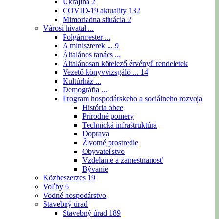
Ukrajina
2
COVID-19 aktuality
132
Mimoriadna situácia
2
Városi hivatal ...
Polgármester ...
A miniszterek ...
9
Általános tanács ...
Általánosan kötelező érvényű rendeletek
Vezető könyvvizsgáló ...
14
Kultúrház ...
Demográfia ...
Program hospodárskeho a sociálneho rozvoja
História obce
Prírodné pomery
Technická infraštruktúra
Doprava
Životné prostredie
Obyvateľstvo
Vzdelanie a zamestnanosť
Bývanie
Közbeszerzés
19
Voľby
6
Vodné hospodárstvo
Stavebný úrad
Stavebný úrad
189