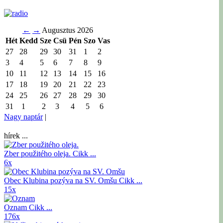
←
→
Augusztus 2026
Hét
Kedd
Sze
Csü
Pén
Szo
Vas
27
28
29
30
31
1
2
3
4
5
6
7
8
9
10
11
12
13
14
15
16
17
18
19
20
21
22
23
24
25
26
27
28
29
30
31
1
2
3
4
5
6
Nagy naptár
|
hírek ...
Zber použitého oleja.
Cikk ...
6x
Obec Klubina pozýva na SV. Omšu
Cikk ...
15x
Oznam
Cikk ...
176x