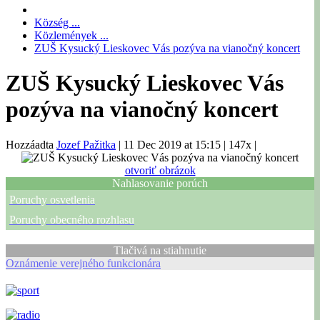
Község ...
Közlemények ...
ZUŠ Kysucký Lieskovec Vás pozýva na vianočný koncert
ZUŠ Kysucký Lieskovec Vás
pozýva na vianočný koncert
Hozzáadta
Jozef Pažitka
|
11 Dec 2019 at 15:15
|
147x
|
otvoriť obrázok
Nahlasovanie porúch
Poruchy osvetlenia
Poruchy obecného rozhlasu
Tlačivá na stiahnutie
Oznámenie verejného funkcionára