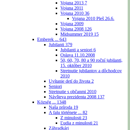
Vojana 2013
7
Vojana 2011
Vojana 2010
36
Vojana 2010 Pleš 26.6.
Vojana 2009
Vojana 2008
126
Midsummer 2019
15
Emberek ...
643
Jubilanti
379
Jubilanti a seniori
6
Oslava 11.10.2008
50, 60, 70, 80 a 90 roční jubilanti,
15. október 2010
Stretnutie jubilantov a dôchodcov
2010
Uvítanie detí do života
2
Seniori
Stretnutie s občanmi 2010
Návšteva prezidenta 2008
137
Község ...
1348
Naša príroda
19
A falu története ...
82
Z minulosti
23
Ľudia z minulosti
21
Záhradkári