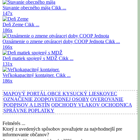
Stavanie obecného mája
Cikk ...
147x
Deň Zeme
Cikk ...
186x
Oznámenie o zmene otváracej doby COOP Jednota
Cikk ...
166x
Deň matiek spojený s MDŽ
Cikk ...
131x
Veľkokapacitný kontajner.
Cikk ...
186x
MAPOVÝ PORTÁL OBCE KYSUCKÝ LIESKOVEC
OZNAČENIE ZODPOVEDNEJ OSOBY
OVEROVANIE
PODPISOV A LISTÍN
ODCHODY VLAKOV OCHODNICA
SPRÁVNE POPLATKY
Felmérés ...
Ktorý z uvedených spôsobov považujete za najvhodnejší pre
informovanie občanov?