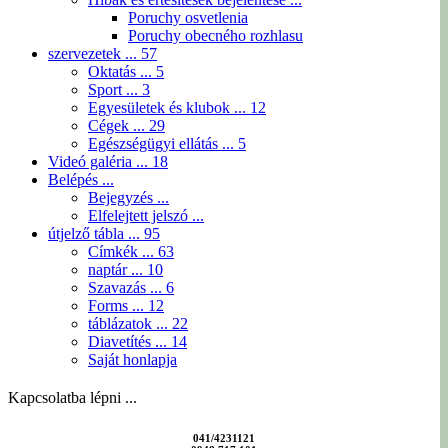
Poruchy osvetlenia
Poruchy obecného rozhlasu
szervezetek ...
57
Oktatás ...
5
Sport ...
3
Egyesületek és klubok ...
12
Cégek ...
29
Egészségügyi ellátás ...
5
Videó galéria ...
18
Belépés ...
Bejegyzés ...
Elfelejtett jelszó ...
útjelző tábla ...
95
Címkék ...
63
naptár ...
10
Szavazás ...
6
Forms ...
12
táblázatok ...
22
Diavetítés ...
14
Saját honlapja
Kapcsolatba lépni ...
041/4231121