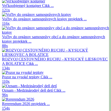
Veľkoobjemný kontajner
Cikk ...
121x
Voľby do orgánov samosprávnych krajov
projektek ...
116x
Voľby do orgánov samosprávy obcí a do orgánov samosprávnych
krajov
projektek ...
88x
ROZVOJ CESTOVNÉHO RUCHU - KYSUCKÝ LIESKOVEC
A BOLATICE
Cikk ...
134x
Pozor na vysoké teploty
Cikk ...
110x
Oznam - Medzinárodný deň detí
Cikk ...
96x
Rererendum 2026
projektek ...
154x