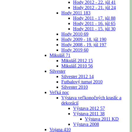
Hody 2012 - 22. júl
41
Hody 2012 - 21. júl
24
Hody 2011
183
Hody 2011 - 17. júl
88
Hody 2011 - 16. júl
65
Hody 2011 - 15. júl
30
Hody 2010
69
Hody 2009 - 18. júl
190
Hody 2008 - 19. júl
197
Hody 2019
60
Mikuláš
71
Mikuláš 2012
15
Mikuláš 2010
56
Silvester
Silvester 2012
14
Futbalový turnaj 2010
Silvester 2010
Veľká noc
Výstava veľkonočných kraslíc a
dekorácií
Výstava 2012
57
Výstava 2011
38
Výstava 2011 KD
Výstava 2008
Vojana
410