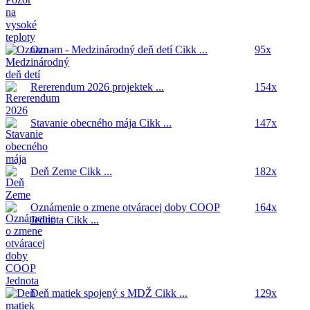
Oznam - Medzinárodný deň detí
Cikk ...
95x
Rererendum 2026
projektek ...
154x
Stavanie obecného mája
Cikk ...
147x
Deň Zeme
Cikk ...
182x
Oznámenie o zmene otváracej doby COOP
164x
Jednota
Cikk ...
Deň matiek spojený s MDŽ
Cikk ...
129x