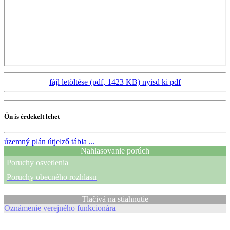
fájl letöltése (pdf, 1423 KB)
nyisd ki pdf
Ön is érdekelt lehet
územný plán
útjelző tábla ...
Nahlasovanie porúch
Poruchy osvetlenia
Poruchy obecného rozhlasu
Tlačivá na stiahnutie
Oznámenie verejného funkcionára