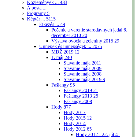
Közlemények ...
433
A posta ...
Programy
5
Képtár ...
5115
Étkezés ...
49
Pečenie a varenie starodávnych jedál 6.
december 2010
20
Výstava ovocia a zeleniny 2015
29
Ünnepek és ünnepségek ...
2075
MDŽ 2019
12
1. máj
240
Stavanie mája 2011
Stavanie mája 2009
Stavanie mája 2008
Stavanie mája 2019
9
Fašiangy
95
Fašiangy 2019
21
Fašiangy 2013
25
Fašiangy 2008
Hody
877
Hody 2017
Hody 2015
12
Hody 2014
Hody 2012
65
Hody 2012 - 22. júl
41