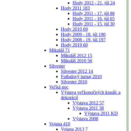
Hody 2012 - 21. júl
24
Hody 2011
183
Hody 2011 - 17. júl
88
Hody 2011 - 16. júl
65
Hody 2011 - 15. júl
30
Hody 2010
69
Hody 2009 - 18. júl
190
Hody 2008 - 19. júl
197
Hody 2019
60
Mikuláš
71
Mikuláš 2012
15
Mikuláš 2010
56
Silvester
Silvester 2012
14
Futbalový turnaj 2010
Silvester 2010
Veľká noc
Výstava veľkonočných kraslíc a
dekorácií
Výstava 2012
57
Výstava 2011
38
Výstava 2011 KD
Výstava 2008
Vojana
410
Vojana 2013
7