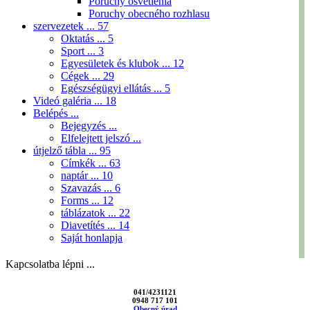
Poruchy osvetlenia
Poruchy obecného rozhlasu
szervezetek ...
57
Oktatás ...
5
Sport ...
3
Egyesületek és klubok ...
12
Cégek ...
29
Egészségügyi ellátás ...
5
Videó galéria ...
18
Belépés ...
Bejegyzés ...
Elfelejtett jelszó ...
útjelző tábla ...
95
Címkék ...
63
naptár ...
10
Szavazás ...
6
Forms ...
12
táblázatok ...
22
Diavetítés ...
14
Saját honlapja
Kapcsolatba lépni ...
041/4231121
0948 717 101
Obecný úrad