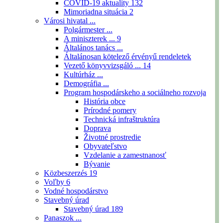
COVID-19 aktuality
132
Mimoriadna situácia
2
Városi hivatal ...
Polgármester ...
A miniszterek ...
9
Általános tanács ...
Általánosan kötelező érvényű rendeletek
Vezető könyvvizsgáló ...
14
Kultúrház ...
Demográfia ...
Program hospodárskeho a sociálneho rozvoja
História obce
Prírodné pomery
Technická infraštruktúra
Doprava
Životné prostredie
Obyvateľstvo
Vzdelanie a zamestnanosť
Bývanie
Közbeszerzés
19
Voľby
6
Vodné hospodárstvo
Stavebný úrad
Stavebný úrad
189
Panaszok ...