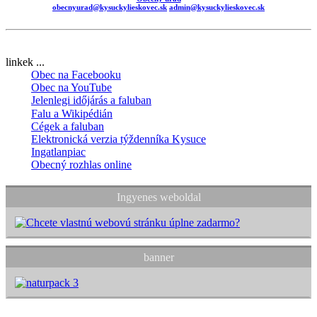
obecnyurad@kysuckylieskovec.sk
admin@kysuckylieskovec.sk
linkek ...
Obec na Facebooku
Obec na YouTube
Jelenlegi időjárás a faluban
Falu a Wikipédián
Cégek a faluban
Elektronická verzia týždenníka Kysuce
Ingatlanpiac
Obecný rozhlas online
Ingyenes weboldal
banner