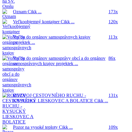
Oznam
Cikk ...
173x
Veľkoobjemný kontajner
Cikk ...
120x
Voľby do orgánov samosprávnych krajov
113x
projektek ...
Voľby do orgánov samosprávy obcí a do orgánov
86x
samosprávnych krajov
projektek ...
ROZVOJ CESTOVNÉHO RUCHU -
131x
KYSUCKÝ LIESKOVEC A BOLATICE
Cikk ...
Pozor na vysoké teploty
Cikk ...
109x