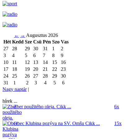
←
→
Augusztus 2026
Hét
Kedd
Sze
Csü
Pén
Szo
Vas
27
28
29
30
31
1
2
3
4
5
6
7
8
9
10
11
12
13
14
15
16
17
18
19
20
21
22
23
24
25
26
27
28
29
30
31
1
2
3
4
5
6
Nagy naptár
|
hírek ...
Zber použitého oleja.
Cikk ...
6x
Obec Klubina pozýva na SV. Omšu
Cikk ...
15x