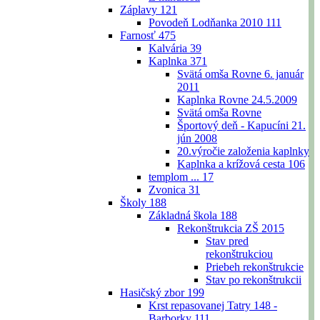
Záplavy
121
Povodeň Lodňanka 2010
111
Farnosť
475
Kalvária
39
Kaplnka
371
Svätá omša Rovne 6. január
2011
Kaplnka Rovne 24.5.2009
Svätá omša Rovne
Športový deň - Kapucíni 21.
jún 2008
20.výročie založenia kaplnky
Kaplnka a krížová cesta
106
templom ...
17
Zvonica
31
Školy
188
Základná škola
188
Rekonštrukcia ZŠ 2015
Stav pred
rekonštrukciou
Priebeh rekonštrukcie
Stav po rekonštrukcii
Hasičský zbor
199
Krst repasovanej Tatry 148 -
Barborky
111