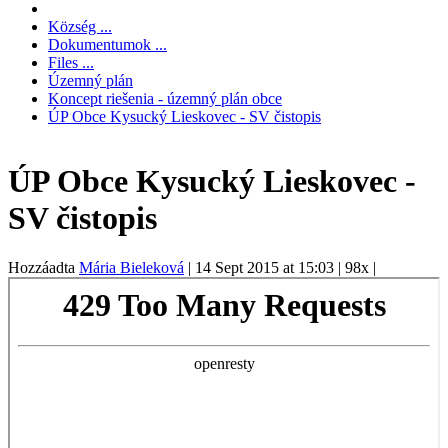
Község ...
Dokumentumok ...
Files ...
Územný plán
Koncept riešenia - územný plán obce
ÚP Obce Kysucký Lieskovec - SV čistopis
ÚP Obce Kysucký Lieskovec -
SV čistopis
Hozzáadta
Mária Bieleková
|
14 Sept 2015 at 15:03
|
98x
|