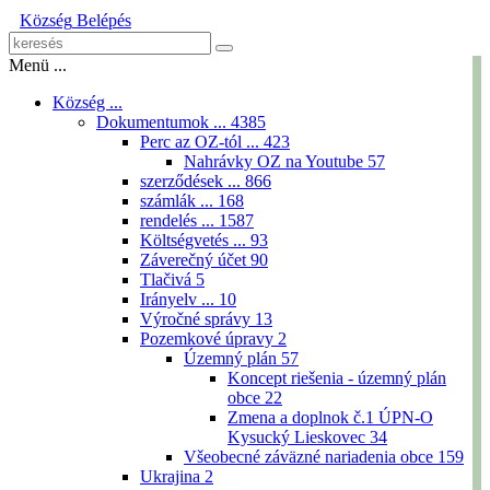
Község
Belépés
Menü ...
Község ...
Dokumentumok ...
4385
Perc az OZ-tól ...
423
Nahrávky OZ na Youtube
57
szerződések ...
866
számlák ...
168
rendelés ...
1587
Költségvetés ...
93
Záverečný účet
90
Tlačivá
5
Irányelv ...
10
Výročné správy
13
Pozemkové úpravy
2
Územný plán
57
Koncept riešenia - územný plán
obce
22
Zmena a doplnok č.1 ÚPN-O
Kysucký Lieskovec
34
Všeobecné záväzné nariadenia obce
159
Ukrajina
2