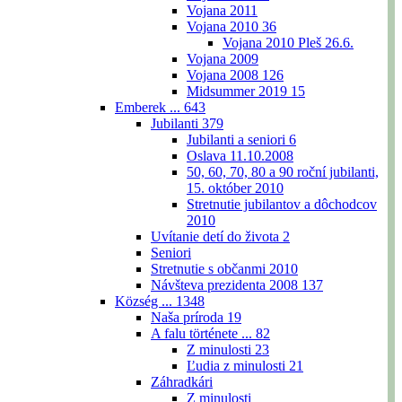
Vojana 2011
Vojana 2010
36
Vojana 2010 Pleš 26.6.
Vojana 2009
Vojana 2008
126
Midsummer 2019
15
Emberek ...
643
Jubilanti
379
Jubilanti a seniori
6
Oslava 11.10.2008
50, 60, 70, 80 a 90 roční jubilanti,
15. október 2010
Stretnutie jubilantov a dôchodcov
2010
Uvítanie detí do života
2
Seniori
Stretnutie s občanmi 2010
Návšteva prezidenta 2008
137
Község ...
1348
Naša príroda
19
A falu története ...
82
Z minulosti
23
Ľudia z minulosti
21
Záhradkári
Z minulosti