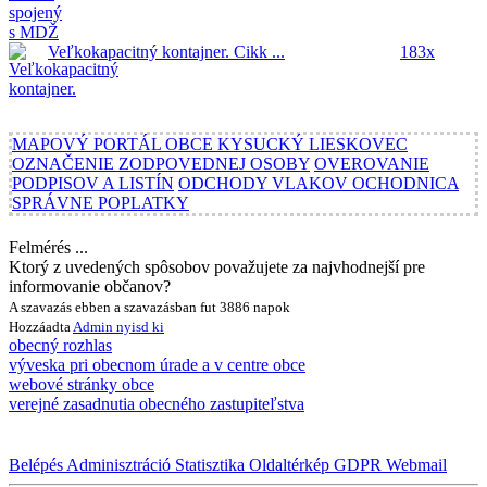
Veľkokapacitný kontajner.
Cikk ...
183x
MAPOVÝ PORTÁL OBCE KYSUCKÝ LIESKOVEC
OZNAČENIE ZODPOVEDNEJ OSOBY
OVEROVANIE
PODPISOV A LISTÍN
ODCHODY VLAKOV OCHODNICA
SPRÁVNE POPLATKY
Felmérés ...
Ktorý z uvedených spôsobov považujete za najvhodnejší pre
informovanie občanov?
A szavazás ebben a szavazásban fut 3886 napok
Hozzáadta
Admin
nyisd ki
obecný rozhlas
výveska pri obecnom úrade a v centre obce
webové stránky obce
verejné zasadnutia obecného zastupiteľstva
Belépés
Adminisztráció
Statisztika
Oldaltérkép
GDPR
Webmail