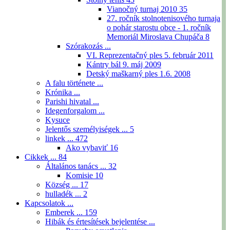
Vianočný turnaj 2010
35
27. ročník stolnotenisového turnaja
o pohár starostu obce - 1. ročník
Memoriál Miroslava Chupáča
8
Szórakozás ...
VI. Reprezentačný ples 5. február 2011
Kántry bál 9. máj 2009
Detský maškarný ples 1.6. 2008
A falu története ...
Krónika ...
Parishi hivatal ...
Idegenforgalom ...
Kysuce
Jelentős személyiségek ...
5
linkek ...
472
Ako vybaviť
16
Cikkek ...
84
Általános tanács ...
32
Komisie
10
Község ...
17
hulladék ...
2
Kapcsolatok ...
Emberek ...
159
Hibák és értesítések bejelentése ...