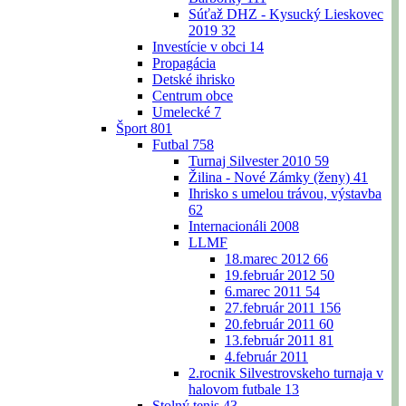
Súťaž DHZ - Kysucký Lieskovec
2019
32
Investície v obci
14
Propagácia
Detské ihrisko
Centrum obce
Umelecké
7
Šport
801
Futbal
758
Turnaj Silvester 2010
59
Žilina - Nové Zámky (ženy)
41
Ihrisko s umelou trávou, výstavba
62
Internacionáli 2008
LLMF
18.marec 2012
66
19.február 2012
50
6.marec 2011
54
27.február 2011
156
20.február 2011
60
13.február 2011
81
4.február 2011
2.rocnik Silvestrovskeho turnaja v
halovom futbale
13
Stolný tenis
43