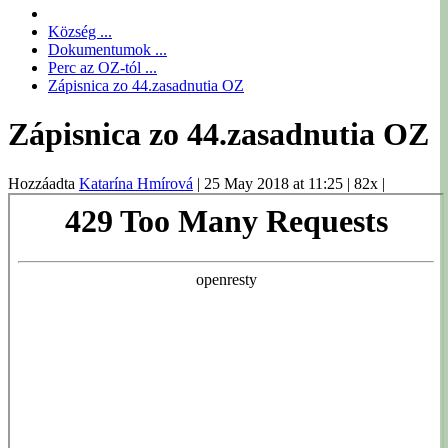
Község ...
Dokumentumok ...
Perc az OZ-tól ...
Zápisnica zo 44.zasadnutia OZ
Zápisnica zo 44.zasadnutia OZ
Hozzáadta
Katarína Hmírová
|
25 May 2018 at 11:25
|
82x
|