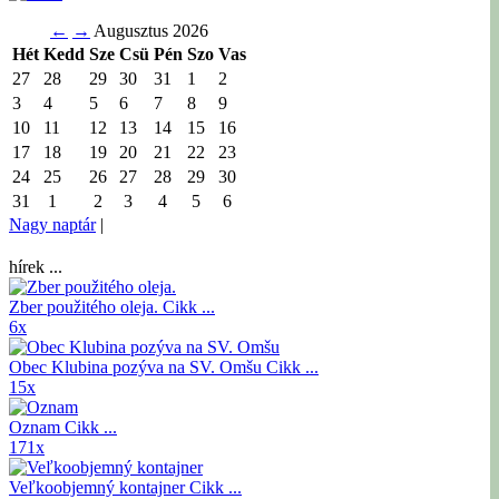
←
→
Augusztus 2026
Hét
Kedd
Sze
Csü
Pén
Szo
Vas
27
28
29
30
31
1
2
3
4
5
6
7
8
9
10
11
12
13
14
15
16
17
18
19
20
21
22
23
24
25
26
27
28
29
30
31
1
2
3
4
5
6
Nagy naptár
|
hírek ...
Zber použitého oleja.
Cikk ...
6x
Obec Klubina pozýva na SV. Omšu
Cikk ...
15x
Oznam
Cikk ...
171x
Veľkoobjemný kontajner
Cikk ...