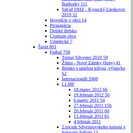
Barborky
111
Súťaž DHZ - Kysucký Lieskovec
2019
32
Investície v obci
14
Propagácia
Detské ihrisko
Centrum obce
Umelecké
7
Šport
801
Futbal
758
Turnaj Silvester 2010
59
Žilina - Nové Zámky (ženy)
41
Ihrisko s umelou trávou, výstavba
62
Internacionáli 2008
LLMF
18.marec 2012
66
19.február 2012
50
6.marec 2011
54
27.február 2011
156
20.február 2011
60
13.február 2011
81
4.február 2011
2.rocnik Silvestrovskeho turnaja v
halovom futbale
13