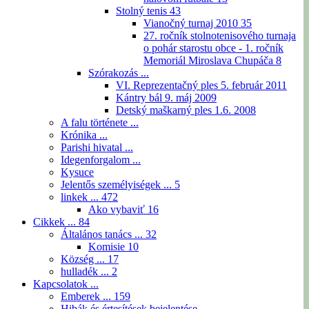
Stolný tenis
43
Vianočný turnaj 2010
35
27. ročník stolnotenisového turnaja
o pohár starostu obce - 1. ročník
Memoriál Miroslava Chupáča
8
Szórakozás ...
VI. Reprezentačný ples 5. február 2011
Kántry bál 9. máj 2009
Detský maškarný ples 1.6. 2008
A falu története ...
Krónika ...
Parishi hivatal ...
Idegenforgalom ...
Kysuce
Jelentős személyiségek ...
5
linkek ...
472
Ako vybaviť
16
Cikkek ...
84
Általános tanács ...
32
Komisie
10
Község ...
17
hulladék ...
2
Kapcsolatok ...
Emberek ...
159
Hibák és értesítések bejelentése ...