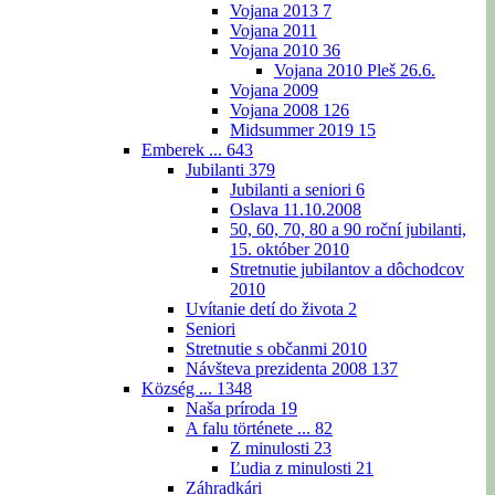
Vojana 2013
7
Vojana 2011
Vojana 2010
36
Vojana 2010 Pleš 26.6.
Vojana 2009
Vojana 2008
126
Midsummer 2019
15
Emberek ...
643
Jubilanti
379
Jubilanti a seniori
6
Oslava 11.10.2008
50, 60, 70, 80 a 90 roční jubilanti,
15. október 2010
Stretnutie jubilantov a dôchodcov
2010
Uvítanie detí do života
2
Seniori
Stretnutie s občanmi 2010
Návšteva prezidenta 2008
137
Község ...
1348
Naša príroda
19
A falu története ...
82
Z minulosti
23
Ľudia z minulosti
21
Záhradkári