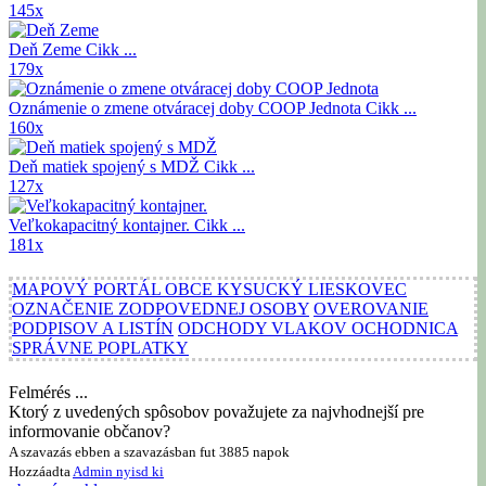
145x
Deň Zeme
Cikk ...
179x
Oznámenie o zmene otváracej doby COOP Jednota
Cikk ...
160x
Deň matiek spojený s MDŽ
Cikk ...
127x
Veľkokapacitný kontajner.
Cikk ...
181x
MAPOVÝ PORTÁL OBCE KYSUCKÝ LIESKOVEC
OZNAČENIE ZODPOVEDNEJ OSOBY
OVEROVANIE
PODPISOV A LISTÍN
ODCHODY VLAKOV OCHODNICA
SPRÁVNE POPLATKY
Felmérés ...
Ktorý z uvedených spôsobov považujete za najvhodnejší pre
informovanie občanov?
A szavazás ebben a szavazásban fut 3885 napok
Hozzáadta
Admin
nyisd ki