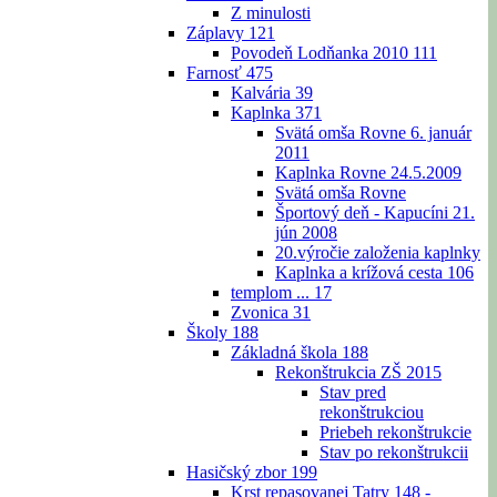
Z minulosti
Záplavy
121
Povodeň Lodňanka 2010
111
Farnosť
475
Kalvária
39
Kaplnka
371
Svätá omša Rovne 6. január
2011
Kaplnka Rovne 24.5.2009
Svätá omša Rovne
Športový deň - Kapucíni 21.
jún 2008
20.výročie založenia kaplnky
Kaplnka a krížová cesta
106
templom ...
17
Zvonica
31
Školy
188
Základná škola
188
Rekonštrukcia ZŠ 2015
Stav pred
rekonštrukciou
Priebeh rekonštrukcie
Stav po rekonštrukcii
Hasičský zbor
199
Krst repasovanej Tatry 148 -