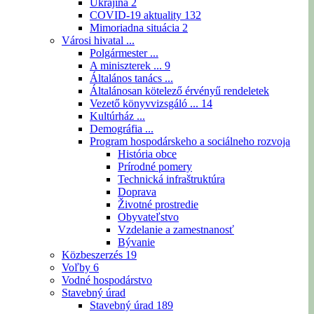
Ukrajina
2
COVID-19 aktuality
132
Mimoriadna situácia
2
Városi hivatal ...
Polgármester ...
A miniszterek ...
9
Általános tanács ...
Általánosan kötelező érvényű rendeletek
Vezető könyvvizsgáló ...
14
Kultúrház ...
Demográfia ...
Program hospodárskeho a sociálneho rozvoja
História obce
Prírodné pomery
Technická infraštruktúra
Doprava
Životné prostredie
Obyvateľstvo
Vzdelanie a zamestnanosť
Bývanie
Közbeszerzés
19
Voľby
6
Vodné hospodárstvo
Stavebný úrad
Stavebný úrad
189