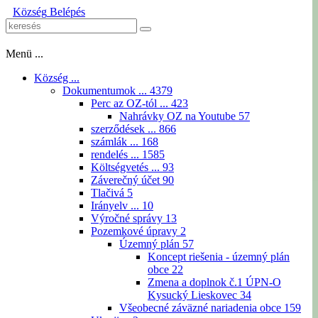
Község
Belépés
Menü ...
Község ...
Dokumentumok ...
4379
Perc az OZ-tól ...
423
Nahrávky OZ na Youtube
57
szerződések ...
866
számlák ...
168
rendelés ...
1585
Költségvetés ...
93
Záverečný účet
90
Tlačivá
5
Irányelv ...
10
Výročné správy
13
Pozemkové úpravy
2
Územný plán
57
Koncept riešenia - územný plán
obce
22
Zmena a doplnok č.1 ÚPN-O
Kysucký Lieskovec
34
Všeobecné záväzné nariadenia obce
159