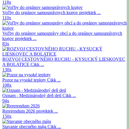
118x
Voľby do orgánov samosprávnych krajov
projektek ...
110x
Voľby do orgánov samosprávy obcí a do orgánov samosprávnych
krajov
projektek ...
83x
ROZVOJ CESTOVNÉHO RUCHU - KYSUCKÝ LIESKOVEC
A BOLATICE
Cikk ...
130x
Pozor na vysoké teploty
Cikk ...
108x
Oznam - Medzinárodný deň detí
Cikk ...
94x
Rererendum 2026
projektek ...
150x
Stavanie obecného mája
Cikk ...