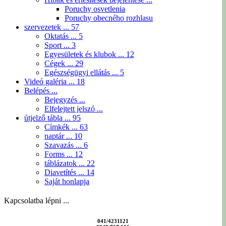
Poruchy osvetlenia
Poruchy obecného rozhlasu
szervezetek ...
57
Oktatás ...
5
Sport ...
3
Egyesületek és klubok ...
12
Cégek ...
29
Egészségügyi ellátás ...
5
Videó galéria ...
18
Belépés ...
Bejegyzés ...
Elfelejtett jelszó ...
útjelző tábla ...
95
Címkék ...
63
naptár ...
10
Szavazás ...
6
Forms ...
12
táblázatok ...
22
Diavetítés ...
14
Saját honlapja
Kapcsolatba lépni ...
041/4231121