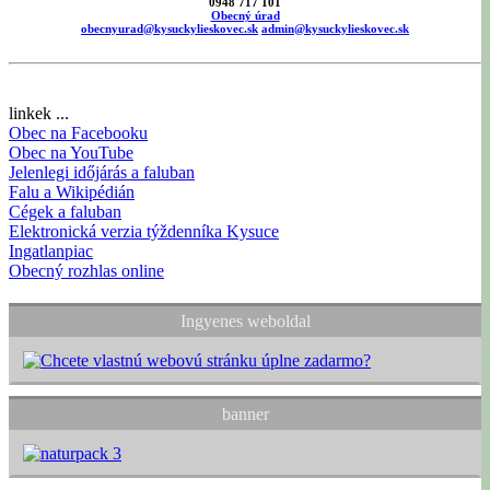
0948 717 101
Obecný úrad
obecnyurad@kysuckylieskovec.sk
admin@kysuckylieskovec.sk
linkek ...
Obec na Facebooku
Obec na YouTube
Jelenlegi időjárás a faluban
Falu a Wikipédián
Cégek a faluban
Elektronická verzia týždenníka Kysuce
Ingatlanpiac
Obecný rozhlas online
Ingyenes weboldal
banner