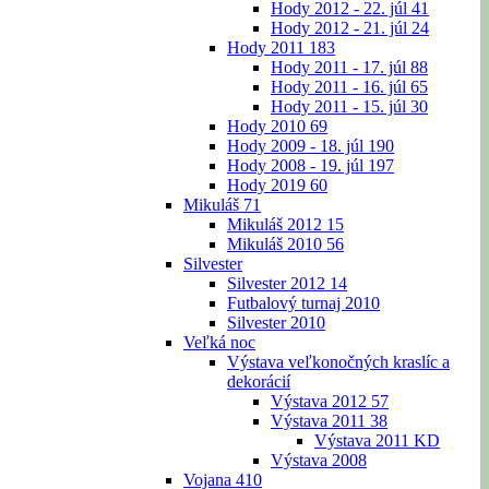
Hody 2012 - 22. júl
41
Hody 2012 - 21. júl
24
Hody 2011
183
Hody 2011 - 17. júl
88
Hody 2011 - 16. júl
65
Hody 2011 - 15. júl
30
Hody 2010
69
Hody 2009 - 18. júl
190
Hody 2008 - 19. júl
197
Hody 2019
60
Mikuláš
71
Mikuláš 2012
15
Mikuláš 2010
56
Silvester
Silvester 2012
14
Futbalový turnaj 2010
Silvester 2010
Veľká noc
Výstava veľkonočných kraslíc a
dekorácií
Výstava 2012
57
Výstava 2011
38
Výstava 2011 KD
Výstava 2008
Vojana
410