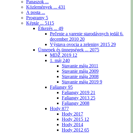
Panaszok ...
Közlemények ...
431
A posta ...
Programy
5
Képtár ...
5115
Étkezés ...
49
Pečenie a varenie starodávnych jedál 6.
december 2010
20
Výstava ovocia a zeleniny 2015
29
Ünnepek és ünnepségek ...
2075
MDŽ 2019
12
1. máj
240
Stavanie mája 2011
Stavanie mája 2009
Stavanie mája 2008
Stavanie mája 2019
9
Fašiangy
95
Fašiangy 2019
21
Fašiangy 2013
25
Fašiangy 2008
Hody
877
Hody 2017
Hody 2015
12
Hody 2014
Hody 2012
65