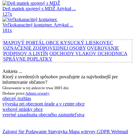
Deň matiek spojený s MDŽ
Artykuł ...
127x
Veľkokapacitný kontajner.
Artykuł ...
181x
MAPOVÝ PORTÁL OBCE KYSUCKÝ LIESKOVEC
OZNAČENIE ZODPOVEDNEJ OSOBY
OVEROVANIE
PODPISOV A LISTÍN
ODCHODY VLAKOV OCHODNICA
SPRÁVNE POPLATKY
Ankieta ...
Ktorý z uvedených spôsobov považujete za najvhodnejší pre
informovanie občanov?
Głosowanie w tej ankiecie trwa 3885 dni
Dodane przez
Admin
otwarty
obecný rozhlas
výveska pri obecnom úrade a v centre obce
webové stránky obce
verejné zasadnutia obecného zastupiteľstva
Zaloguj Się
Podawanie
Statystyka
Mapa witryny
GDPR
Webmail