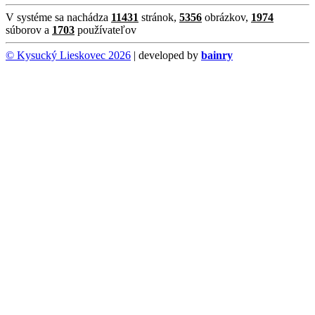
V systéme sa nachádza
11431
stránok,
5356
obrázkov,
1974
súborov a
1703
používateľov
© Kysucký Lieskovec 2026
| developed by
bainry