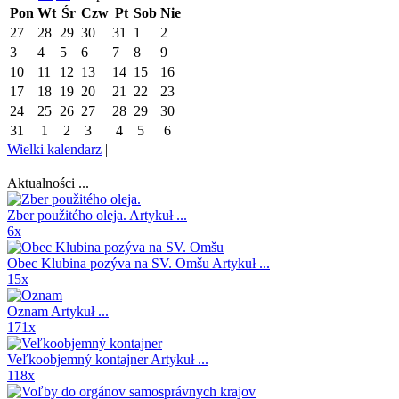
Pon
Wt
Śr
Czw
Pt
Sob
Nie
27
28
29
30
31
1
2
3
4
5
6
7
8
9
10
11
12
13
14
15
16
17
18
19
20
21
22
23
24
25
26
27
28
29
30
31
1
2
3
4
5
6
Wielki kalendarz
|
Aktualności ...
Zber použitého oleja.
Artykuł ...
6x
Obec Klubina pozýva na SV. Omšu
Artykuł ...
15x
Oznam
Artykuł ...
171x
Veľkoobjemný kontajner
Artykuł ...
118x