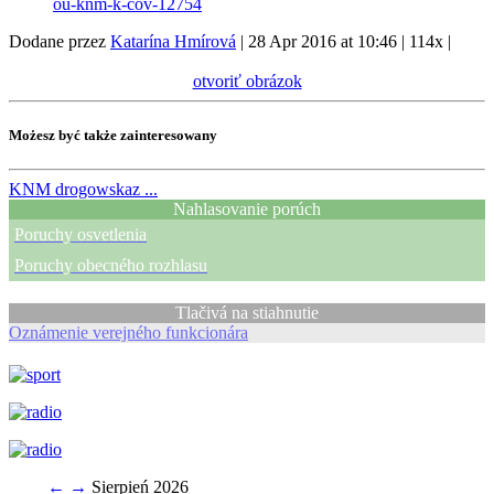
ou-knm-k-cov-12754
Dodane przez
Katarína Hmírová
|
28 Apr 2016 at 10:46
|
114x
|
otvoriť obrázok
Możesz być także zainteresowany
KNM
drogowskaz ...
Nahlasovanie porúch
Poruchy osvetlenia
Poruchy obecného rozhlasu
Tlačivá na stiahnutie
Oznámenie verejného funkcionára
←
→
Sierpień 2026