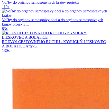
Voľby do orgánov samosprávnych krajov
projekty ...
110x
Voľby do orgánov samosprávy obcí a do orgánov samosprávnych
krajov
projekty ...
83x
ROZVOJ CESTOVNÉHO RUCHU - KYSUCKÝ LIESKOVEC
A BOLATICE
Artykuł ...
130x