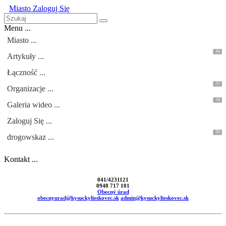
Miasto
Zaloguj Się
Menu ...
Miasto ...
84
Artykuły ...
Łączność ...
57
Organizacje ...
18
Galeria wideo ...
Zaloguj Się ...
95
drogowskaz ...
Kontakt ...
041/4231121
0948 717 101
Obecný úrad
obecnyurad@kysuckylieskovec.sk
admin@kysuckylieskovec.sk