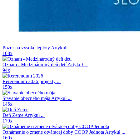
Pozor na vysoké teploty
Artykuł ...
108x
Oznam - Medzinárodný deň detí
Artykuł ...
94x
Rererendum 2026
projekty ...
150x
Stavanie obecného mája
Artykuł ...
145x
Deň Zeme
Artykuł ...
179x
Oznámenie o zmene otváracej doby COOP Jednota
Artykuł ...
160x