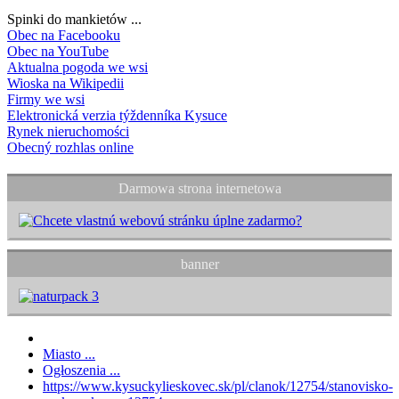
Spinki do mankietów ...
Obec na Facebooku
Obec na YouTube
Aktualna pogoda we wsi
Wioska na Wikipedii
Firmy we wsi
Elektronická verzia týždenníka Kysuce
Rynek nieruchomości
Obecný rozhlas online
Darmowa strona internetowa
banner
Miasto ...
Ogłoszenia ...
https://www.kysuckylieskovec.sk/pl/clanok/12754/stanovisko-