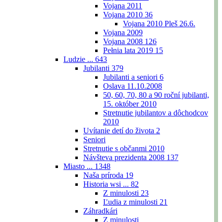
Vojana 2011
Vojana 2010
36
Vojana 2010 Pleš 26.6.
Vojana 2009
Vojana 2008
126
Pełnia lata 2019
15
Ludzie ...
643
Jubilanti
379
Jubilanti a seniori
6
Oslava 11.10.2008
50, 60, 70, 80 a 90 roční jubilanti,
15. október 2010
Stretnutie jubilantov a dôchodcov
2010
Uvítanie detí do života
2
Seniori
Stretnutie s občanmi 2010
Návšteva prezidenta 2008
137
Miasto ...
1348
Naša príroda
19
Historia wsi ...
82
Z minulosti
23
Ľudia z minulosti
21
Záhradkári
Z minulosti