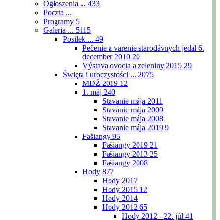
Ogłoszenia ...
433
Poczta ...
Programy
5
Galeria ...
5115
Posiłek ...
49
Pečenie a varenie starodávnych jedál 6.
december 2010
20
Výstava ovocia a zeleniny 2015
29
Święta i uroczystości ...
2075
MDŽ 2019
12
1. máj
240
Stavanie mája 2011
Stavanie mája 2009
Stavanie mája 2008
Stavanie mája 2019
9
Fašiangy
95
Fašiangy 2019
21
Fašiangy 2013
25
Fašiangy 2008
Hody
877
Hody 2017
Hody 2015
12
Hody 2014
Hody 2012
65
Hody 2012 - 22. júl
41