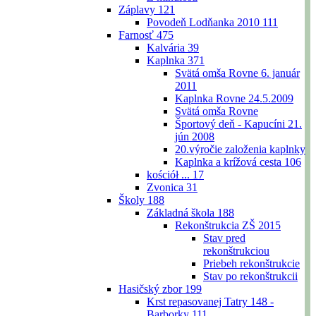
Záplavy
121
Povodeň Lodňanka 2010
111
Farnosť
475
Kalvária
39
Kaplnka
371
Svätá omša Rovne 6. január
2011
Kaplnka Rovne 24.5.2009
Svätá omša Rovne
Športový deň - Kapucíni 21.
jún 2008
20.výročie založenia kaplnky
Kaplnka a krížová cesta
106
kościół ...
17
Zvonica
31
Školy
188
Základná škola
188
Rekonštrukcia ZŠ 2015
Stav pred
rekonštrukciou
Priebeh rekonštrukcie
Stav po rekonštrukcii
Hasičský zbor
199
Krst repasovanej Tatry 148 -
Barborky
111