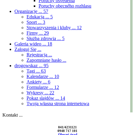
Poruchy osvetlenia
Poruchy obecného rozhlasu
Organizacje ...
57
Edukacja ...
5
Sport ...
3
Stowarzyszenia i kluby ...
12
Firmy ...
29
Służba zdrowia ...
5
Galeria wideo ...
18
Zaloguj Się ...
Rejestracja ...
Zapomniane hasło ...
drogowskaz ...
95
Tagi ...
63
Kalendarze ...
10
Ankiety ...
6
Formularze ...
12
Wykresy ...
22
Pokaz slajdów ...
14
Twoja własna strona internetowa
Kontakt ...
041/4231121
0948 717 101
Obecný úrad