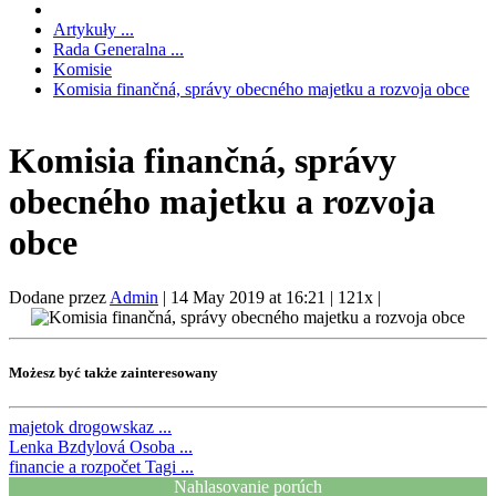
Artykuły ...
Rada Generalna ...
Komisie
Komisia finančná, správy obecného majetku a rozvoja obce
Komisia finančná, správy
obecného majetku a rozvoja
obce
Dodane przez
Admin
|
14 May 2019 at 16:21
|
121x
|
Możesz być także zainteresowany
majetok
drogowskaz ...
Lenka Bzdylová
Osoba ...
financie a rozpočet
Tagi ...
Nahlasovanie porúch