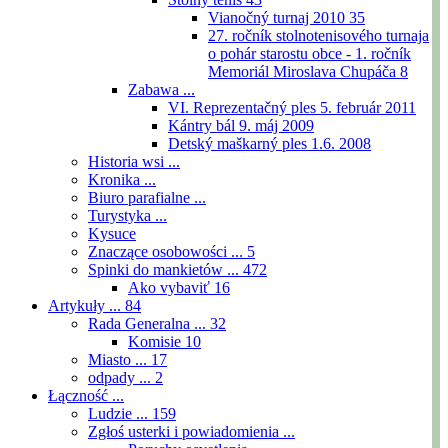
Vianočný turnaj 2010
35
27. ročník stolnotenisového turnaja
o pohár starostu obce - 1. ročník
Memoriál Miroslava Chupáča
8
Zabawa ...
VI. Reprezentačný ples 5. február 2011
Kántry bál 9. máj 2009
Detský maškarný ples 1.6. 2008
Historia wsi ...
Kronika ...
Biuro parafialne ...
Turystyka ...
Kysuce
Znaczące osobowości ...
5
Spinki do mankietów ...
472
Ako vybaviť
16
Artykuły ...
84
Rada Generalna ...
32
Komisie
10
Miasto ...
17
odpady ...
2
Łączność ...
Ludzie ...
159
Zgłoś usterki i powiadomienia ...