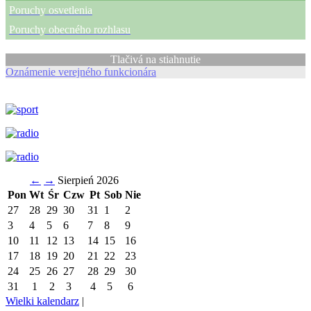
Poruchy osvetlenia
Poruchy obecného rozhlasu
Tlačivá na stiahnutie
Oznámenie verejného funkcionára
←
→
Sierpień 2026
Pon
Wt
Śr
Czw
Pt
Sob
Nie
27
28
29
30
31
1
2
3
4
5
6
7
8
9
10
11
12
13
14
15
16
17
18
19
20
21
22
23
24
25
26
27
28
29
30
31
1
2
3
4
5
6
Wielki kalendarz
|