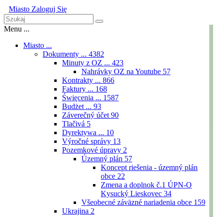
Miasto
Zaloguj Się
Menu ...
Miasto ...
Dokumenty ...
4382
Minuty z OZ ...
423
Nahrávky OZ na Youtube
57
Kontrakty ...
866
Faktury ...
168
Święcenia ...
1587
Budżet ...
93
Záverečný účet
90
Tlačivá
5
Dyrektywa ...
10
Výročné správy
13
Pozemkové úpravy
2
Územný plán
57
Koncept riešenia - územný plán
obce
22
Zmena a doplnok č.1 ÚPN-O
Kysucký Lieskovec
34
Všeobecné záväzné nariadenia obce
159
Ukrajina
2