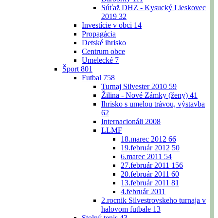
Súťaž DHZ - Kysucký Lieskovec
2019
32
Investície v obci
14
Propagácia
Detské ihrisko
Centrum obce
Umelecké
7
Šport
801
Futbal
758
Turnaj Silvester 2010
59
Žilina - Nové Zámky (ženy)
41
Ihrisko s umelou trávou, výstavba
62
Internacionáli 2008
LLMF
18.marec 2012
66
19.február 2012
50
6.marec 2011
54
27.február 2011
156
20.február 2011
60
13.február 2011
81
4.február 2011
2.rocnik Silvestrovskeho turnaja v
halovom futbale
13
Stolný tenis
43