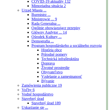
COVID-19 aktuality
132
Mimoriadna situácia
2
Urząd Miasta ...
Burmistrz ...
Ministrowie ...
9
Rada Generalna ...
Ogólnie obowiązujące przepisy
Główny Audytor ...
14
Ośrodek Kultury ...
Demografia ...
Program hospodárskeho a sociálneho rozvoja
História obce
Prírodné pomery
Technická infraštruktúra
Doprava
Životné prostredie
Obyvateľstvo
Vzdelanie a zamestnanosť
Bývanie
Zamówienia publiczne
19
Voľby
6
Vodné hospodárstvo
Stavebný úrad
Stavebný úrad
189
Uskarżanie się ...