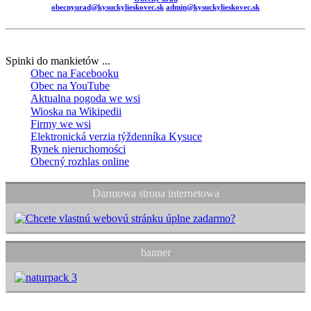
obecnyurad@kysuckylieskovec.sk
admin@kysuckylieskovec.sk
Spinki do mankietów ...
Obec na Facebooku
Obec na YouTube
Aktualna pogoda we wsi
Wioska na Wikipedii
Firmy we wsi
Elektronická verzia týždenníka Kysuce
Rynek nieruchomości
Obecný rozhlas online
Darmowa strona internetowa
banner