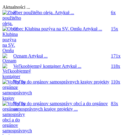
Aktualności ...
Zber použitého oleja.
Artykuł ...
6x
Obec Klubina pozýva na SV. Omšu
Artykuł ...
15x
Oznam
Artykuł ...
171x
Veľkoobjemný kontajner
Artykuł ...
118x
Voľby do orgánov samosprávnych krajov
projekty
110x
...
Voľby do orgánov samosprávy obcí a do orgánov
83x
samosprávnych krajov
projekty ...