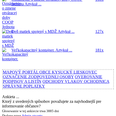
Jednota
Artykuł ...
Deň matiek spojený s MDŽ
Artykuł ...
127x
Veľkokapacitný kontajner.
Artykuł ...
181x
MAPOVÝ PORTÁL OBCE KYSUCKÝ LIESKOVEC
OZNAČENIE ZODPOVEDNEJ OSOBY
OVEROVANIE
PODPISOV A LISTÍN
ODCHODY VLAKOV OCHODNICA
SPRÁVNE POPLATKY
Ankieta ...
Ktorý z uvedených spôsobov považujete za najvhodnejší pre
informovanie občanov?
Głosowanie w tej ankiecie trwa 3885 dni
Dodane przez
Admin
otwarty