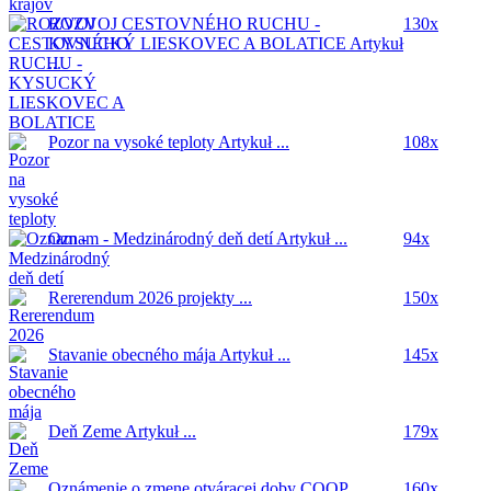
ROZVOJ CESTOVNÉHO RUCHU -
130x
KYSUCKÝ LIESKOVEC A BOLATICE
Artykuł
...
Pozor na vysoké teploty
Artykuł ...
108x
Oznam - Medzinárodný deň detí
Artykuł ...
94x
Rererendum 2026
projekty ...
150x
Stavanie obecného mája
Artykuł ...
145x
Deň Zeme
Artykuł ...
179x
Oznámenie o zmene otváracej doby COOP
160x