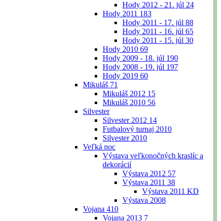
Hody 2012 - 21. júl
24
Hody 2011
183
Hody 2011 - 17. júl
88
Hody 2011 - 16. júl
65
Hody 2011 - 15. júl
30
Hody 2010
69
Hody 2009 - 18. júl
190
Hody 2008 - 19. júl
197
Hody 2019
60
Mikuláš
71
Mikuláš 2012
15
Mikuláš 2010
56
Silvester
Silvester 2012
14
Futbalový turnaj 2010
Silvester 2010
Veľká noc
Výstava veľkonočných kraslíc a
dekorácií
Výstava 2012
57
Výstava 2011
38
Výstava 2011 KD
Výstava 2008
Vojana
410
Vojana 2013
7