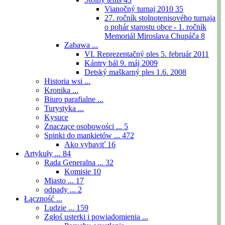
Vianočný turnaj 2010
35
27. ročník stolnotenisového turnaja
o pohár starostu obce - 1. ročník
Memoriál Miroslava Chupáča
8
Zabawa ...
VI. Reprezentačný ples 5. február 2011
Kántry bál 9. máj 2009
Detský maškarný ples 1.6. 2008
Historia wsi ...
Kronika ...
Biuro parafialne ...
Turystyka ...
Kysuce
Znaczące osobowości ...
5
Spinki do mankietów ...
472
Ako vybaviť
16
Artykuły ...
84
Rada Generalna ...
32
Komisie
10
Miasto ...
17
odpady ...
2
Łączność ...
Ludzie ...
159
Zgłoś usterki i powiadomienia ...