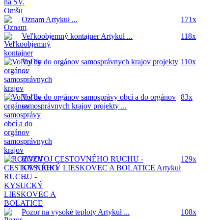
Oznam
Artykuł ...
171x
Veľkoobjemný kontajner
Artykuł ...
118x
Voľby do orgánov samosprávnych krajov
projekty
110x
...
Voľby do orgánov samosprávy obcí a do orgánov
83x
samosprávnych krajov
projekty ...
ROZVOJ CESTOVNÉHO RUCHU -
129x
KYSUCKÝ LIESKOVEC A BOLATICE
Artykuł
...
Pozor na vysoké teploty
Artykuł ...
108x