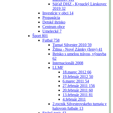
Súťaž DHZ - Kysucký Lieskovec
2019
32
Investície v obci
14
Propagácia
Detské ihrisko
Centrum obce
Umelecké
7
Šport
801
Futbal
758
Turnaj Silvester 2010
59
Žilina - Nové Zámky (ženy)
41
Ihrisko s umelou trávou, výstavba
62
Internacionáli 2008
LLMF
18.marec 2012
66
19.február 2012
50
6.marec 2011
54
27.február 2011
156
20.február 2011
60
13.február 2011
81
4.február 2011
2.rocnik Silvestrovskeho turnaja v
halovom futbale
13
Stolný tenis
43