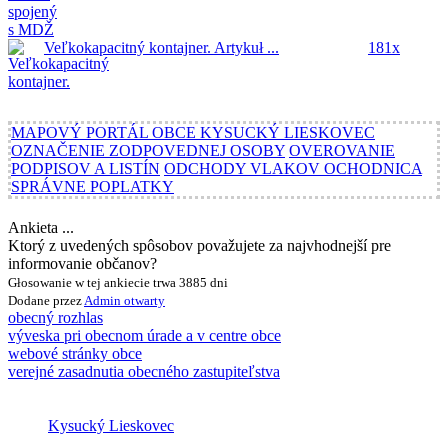
Veľkokapacitný kontajner.
Artykuł ...
181x
MAPOVÝ PORTÁL OBCE KYSUCKÝ LIESKOVEC
OZNAČENIE ZODPOVEDNEJ OSOBY
OVEROVANIE
PODPISOV A LISTÍN
ODCHODY VLAKOV OCHODNICA
SPRÁVNE POPLATKY
Ankieta ...
Ktorý z uvedených spôsobov považujete za najvhodnejší pre
informovanie občanov?
Głosowanie w tej ankiecie trwa 3885 dni
Dodane przez
Admin
otwarty
obecný rozhlas
výveska pri obecnom úrade a v centre obce
webové stránky obce
verejné zasadnutia obecného zastupiteľstva
Kysucký Lieskovec