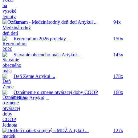
Oznam - Medzinárodný deň detí
Artykuł ...
94x
Rererendum 2026
projekty ...
150x
Stavanie obecného mája
Artykuł ...
145x
Deň Zeme
Artykuł ...
178x
Oznámenie o zmene otváracej doby COOP
160x
Jednota
Artykuł ...
Deň matiek spojený s MDŽ
Artykuł ...
127x