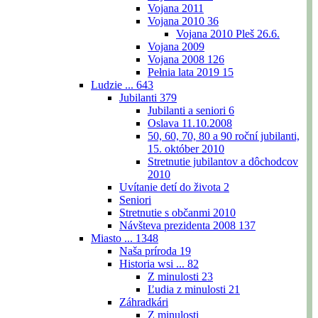
Vojana 2011
Vojana 2010
36
Vojana 2010 Pleš 26.6.
Vojana 2009
Vojana 2008
126
Pełnia lata 2019
15
Ludzie ...
643
Jubilanti
379
Jubilanti a seniori
6
Oslava 11.10.2008
50, 60, 70, 80 a 90 roční jubilanti,
15. október 2010
Stretnutie jubilantov a dôchodcov
2010
Uvítanie detí do života
2
Seniori
Stretnutie s občanmi 2010
Návšteva prezidenta 2008
137
Miasto ...
1348
Naša príroda
19
Historia wsi ...
82
Z minulosti
23
Ľudia z minulosti
21
Záhradkári
Z minulosti