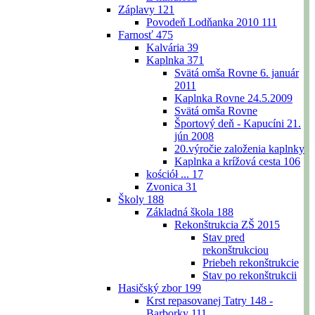
Záplavy
121
Povodeň Lodňanka 2010
111
Farnosť
475
Kalvária
39
Kaplnka
371
Svätá omša Rovne 6. január
2011
Kaplnka Rovne 24.5.2009
Svätá omša Rovne
Športový deň - Kapucíni 21.
jún 2008
20.výročie založenia kaplnky
Kaplnka a krížová cesta
106
kościół ...
17
Zvonica
31
Školy
188
Základná škola
188
Rekonštrukcia ZŠ 2015
Stav pred
rekonštrukciou
Priebeh rekonštrukcie
Stav po rekonštrukcii
Hasičský zbor
199
Krst repasovanej Tatry 148 -
Barborky
111