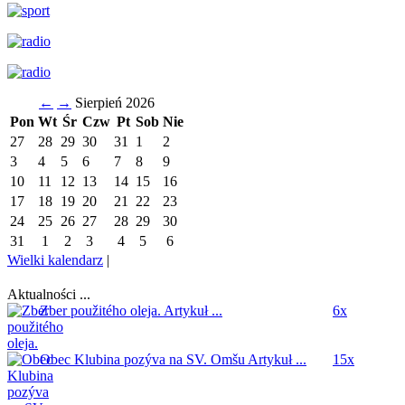
←
→
Sierpień 2026
Pon
Wt
Śr
Czw
Pt
Sob
Nie
27
28
29
30
31
1
2
3
4
5
6
7
8
9
10
11
12
13
14
15
16
17
18
19
20
21
22
23
24
25
26
27
28
29
30
31
1
2
3
4
5
6
Wielki kalendarz
|
Aktualności ...
Zber použitého oleja.
Artykuł ...
6x
Obec Klubina pozýva na SV. Omšu
Artykuł ...
15x