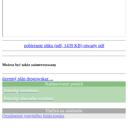
pobieranie pliku (pdf, 1439 KB)
otwarty pdf
Możesz być także zainteresowany
územný plán
drogowskaz ...
Nahlasovanie porúch
Poruchy osvetlenia
Poruchy obecného rozhlasu
Tlačivá na stiahnutie
Oznámenie verejného funkcionára