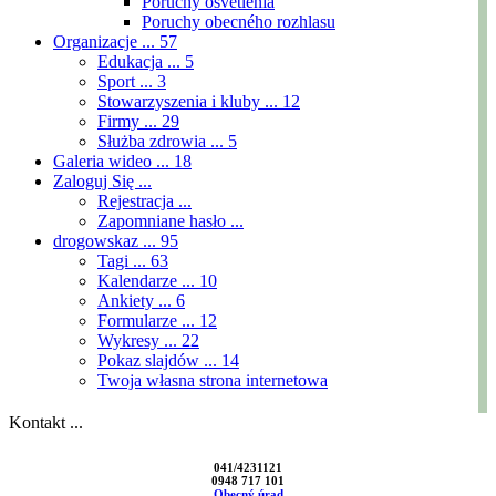
Poruchy osvetlenia
Poruchy obecného rozhlasu
Organizacje ...
57
Edukacja ...
5
Sport ...
3
Stowarzyszenia i kluby ...
12
Firmy ...
29
Służba zdrowia ...
5
Galeria wideo ...
18
Zaloguj Się ...
Rejestracja ...
Zapomniane hasło ...
drogowskaz ...
95
Tagi ...
63
Kalendarze ...
10
Ankiety ...
6
Formularze ...
12
Wykresy ...
22
Pokaz slajdów ...
14
Twoja własna strona internetowa
Kontakt ...
041/4231121
0948 717 101
Obecný úrad