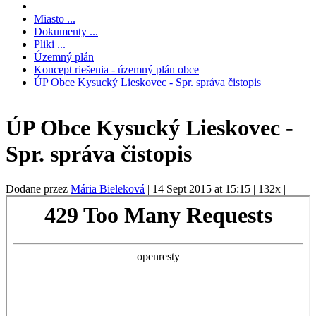
Miasto ...
Dokumenty ...
Pliki ...
Územný plán
Koncept riešenia - územný plán obce
ÚP Obce Kysucký Lieskovec - Spr. správa čistopis
ÚP Obce Kysucký Lieskovec -
Spr. správa čistopis
Dodane przez
Mária Bieleková
|
14 Sept 2015 at 15:15
|
132x
|