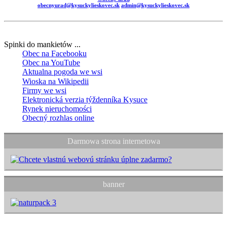
obecnyurad@kysuckylieskovec.sk
admin@kysuckylieskovec.sk
Spinki do mankietów ...
Obec na Facebooku
Obec na YouTube
Aktualna pogoda we wsi
Wioska na Wikipedii
Firmy we wsi
Elektronická verzia týždenníka Kysuce
Rynek nieruchomości
Obecný rozhlas online
Darmowa strona internetowa
banner