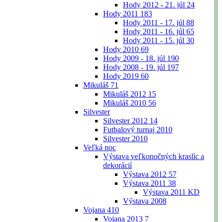
Hody 2012 - 21. júl
24
Hody 2011
183
Hody 2011 - 17. júl
88
Hody 2011 - 16. júl
65
Hody 2011 - 15. júl
30
Hody 2010
69
Hody 2009 - 18. júl
190
Hody 2008 - 19. júl
197
Hody 2019
60
Mikuláš
71
Mikuláš 2012
15
Mikuláš 2010
56
Silvester
Silvester 2012
14
Futbalový turnaj 2010
Silvester 2010
Veľká noc
Výstava veľkonočných kraslíc a
dekorácií
Výstava 2012
57
Výstava 2011
38
Výstava 2011 KD
Výstava 2008
Vojana
410
Vojana 2013
7