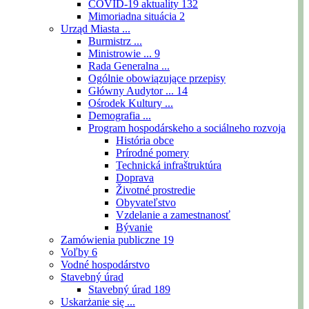
COVID-19 aktuality
132
Mimoriadna situácia
2
Urząd Miasta ...
Burmistrz ...
Ministrowie ...
9
Rada Generalna ...
Ogólnie obowiązujące przepisy
Główny Audytor ...
14
Ośrodek Kultury ...
Demografia ...
Program hospodárskeho a sociálneho rozvoja
História obce
Prírodné pomery
Technická infraštruktúra
Doprava
Životné prostredie
Obyvateľstvo
Vzdelanie a zamestnanosť
Bývanie
Zamówienia publiczne
19
Voľby
6
Vodné hospodárstvo
Stavebný úrad
Stavebný úrad
189
Uskarżanie się ...