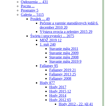
Ogłoszenia ...
431
Poczta ...
Programy
5
Galeria ...
5115
Posiłek ...
49
Pečenie a varenie starodávnych jedál 6.
december 2010
20
Výstava ovocia a zeleniny 2015
29
Święta i uroczystości ...
2075
MDŽ 2019
12
1. máj
240
Stavanie mája 2011
Stavanie mája 2009
Stavanie mája 2008
Stavanie mája 2019
9
Fašiangy
95
Fašiangy 2019
21
Fašiangy 2013
25
Fašiangy 2008
Hody
877
Hody 2017
Hody 2015
12
Hody 2014
Hody 2012
65
Hody 2012 - 22. júl
41