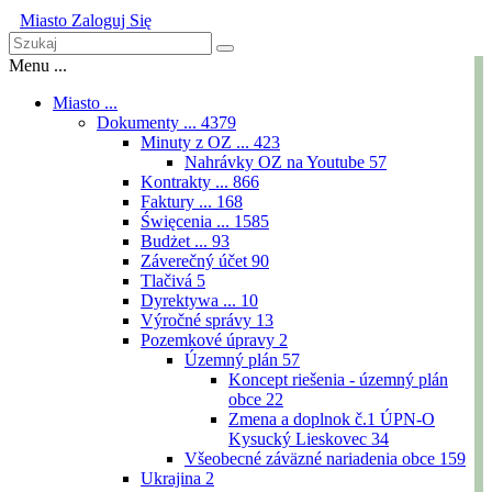
Miasto
Zaloguj Się
Menu ...
Miasto ...
Dokumenty ...
4379
Minuty z OZ ...
423
Nahrávky OZ na Youtube
57
Kontrakty ...
866
Faktury ...
168
Święcenia ...
1585
Budżet ...
93
Záverečný účet
90
Tlačivá
5
Dyrektywa ...
10
Výročné správy
13
Pozemkové úpravy
2
Územný plán
57
Koncept riešenia - územný plán
obce
22
Zmena a doplnok č.1 ÚPN-O
Kysucký Lieskovec
34
Všeobecné záväzné nariadenia obce
159
Ukrajina
2