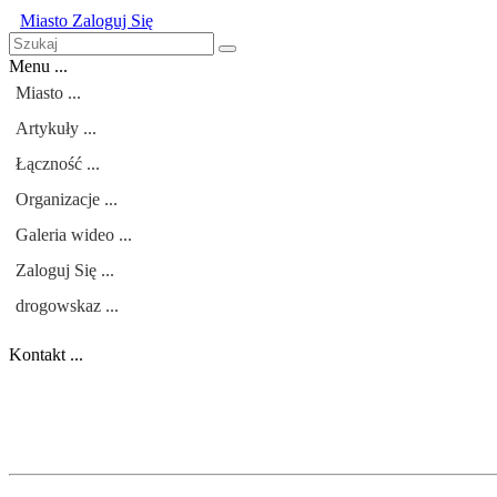
Miasto
Zaloguj Się
Menu ...
Miasto ...
Artykuły ...
Łączność ...
Organizacje ...
Galeria wideo ...
Zaloguj Się ...
drogowskaz ...
Kontakt ...