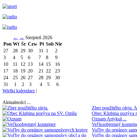
←
→
Sierpień 2026
Pon
Wt
Śr
Czw
Pt
Sob
Nie
27
28
29
30
31
1
2
3
4
5
6
7
8
9
10
11
12
13
14
15
16
17
18
19
20
21
22
23
24
25
26
27
28
29
30
31
1
2
3
4
5
6
Wielki kalendarz
|
Aktualności ...
Zber použitého oleja.
A
Obec Klubina pozýva
Oznam
Artykuł ...
Veľkoobjemný kontajn
Voľby do orgánov sam
Voľby do orgánov samo