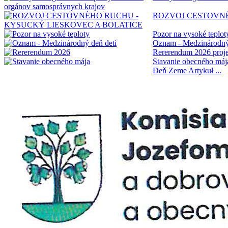
ROZVOJ CESTOVNÉ
Pozor na vysoké teplo
Oznam - Medzinárodný
Rererendum 2026
proje
Stavanie obecného má
Deň Zeme
Artykuł ...