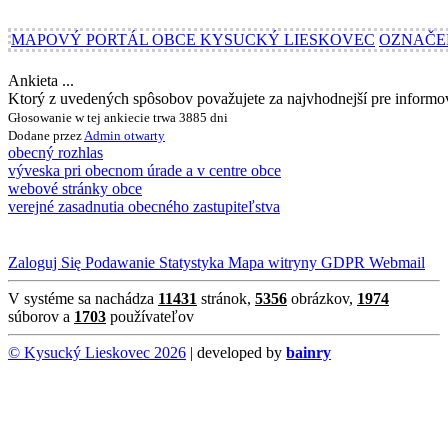
MAPOVÝ PORTÁL OBCE KYSUCKÝ LIESKOVEC
OZNAČE
Ankieta ...
Ktorý z uvedených spôsobov považujete za najvhodnejší pre inform
Głosowanie w tej ankiecie trwa 3885 dni
Dodane przez
Admin
otwarty
obecný rozhlas
výveska pri obecnom úrade a v centre obce
webové stránky obce
verejné zasadnutia obecného zastupiteľstva
Zaloguj Się
Podawanie
Statystyka
Mapa witryny
GDPR
Webmail
V systéme sa nachádza
11431
stránok,
5356
obrázkov,
1974
súborov a
1703
používateľov
© Kysucký Lieskovec 2026
| developed by
bainry