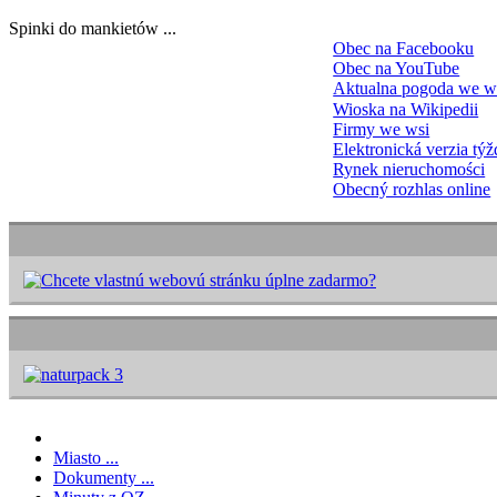
Spinki do mankietów ...
Obec na Facebooku
Obec na YouTube
Aktualna pogoda we w
Wioska na Wikipedii
Firmy we wsi
Elektronická verzia tý
Rynek nieruchomości
Obecný rozhlas online
Miasto ...
Dokumenty ...