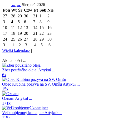
←
→
Sierpień 2026
Pon
Wt
Śr
Czw
Pt
Sob
Nie
27
28
29
30
31
1
2
3
4
5
6
7
8
9
10
11
12
13
14
15
16
17
18
19
20
21
22
23
24
25
26
27
28
29
30
31
1
2
3
4
5
6
Wielki kalendarz
|
Aktualności ...
Zber použitého oleja.
Artykuł ...
6x
Obec Klubina pozýva na SV. Omšu
Artykuł ...
15x
Oznam
Artykuł ...
171x
Veľkoobjemný kontajner
Artykuł ...
118x