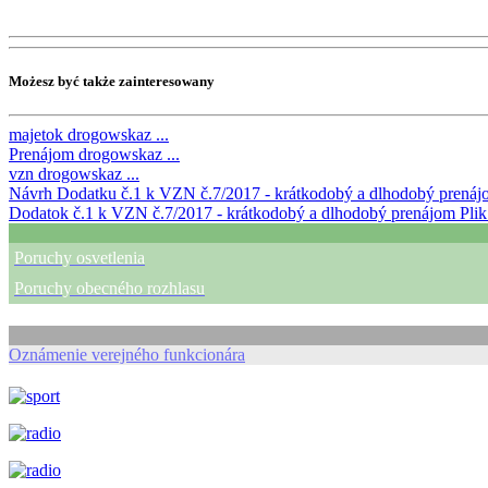
Możesz być także zainteresowany
majetok
drogowskaz ...
Prenájom
drogowskaz ...
vzn
drogowskaz ...
Návrh Dodatku č.1 k VZN č.7/2017 - krátkodobý a dlhodobý prená
Dodatok č.1 k VZN č.7/2017 - krátkodobý a dlhodobý prenájom
Plik 
Poruchy osvetlenia
Poruchy obecného rozhlasu
Oznámenie verejného funkcionára