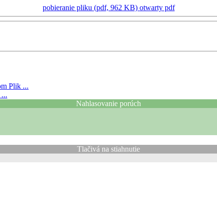
pobieranie pliku (pdf, 962 KB)
otwarty pdf
jom
Plik ...
...
Nahlasovanie porúch
Tlačivá na stiahnutie