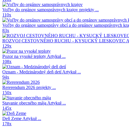
Voľby do orgánov samosprávnych krajov
projekty ...
110x
Voľby do orgánov samosprávy obcí a do orgánov samosprávnych kr
83x
ROZVOJ CESTOVNÉHO RUCHU - KYSUCKÝ LIESKOVEC A
129x
Pozor na vysoké teploty
Artykuł ...
108x
Oznam - Medzinárodný deň detí
Artykuł ...
94x
Rererendum 2026
projekty ...
150x
Stavanie obecného mája
Artykuł ...
145x
Deň Zeme
Artykuł ...
178x