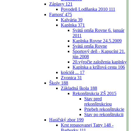
Záplavy
121
Povodeň Lodňanka 2010
111
Farnosť
475
Kalvária
39
Kaplnka
371
Svätá omša Rovne 6. január
2011
Kaplnka Rovne 24.5.2009
Svätá omša Rovne
Športový deň - Kapucíni 21.
jún 2008
20.výročie založenia kaplnky
Kaplnka a krížová cesta
106
kościół ...
17
Zvonica
31
Školy
188
Základná škola
188
Rekonštrukcia ZŠ 2015
Stav pred
rekonštrukciou
Priebeh rekonštrukcie
Stav po rekonštrukcii
Hasičský zbor
199
Krst repasovanej Tatry 148 -
Barborky
111