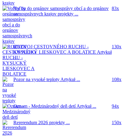
Voľby do orgánov samosprávy obcí a do orgánov
83x
samosprávnych krajov
projekty ...
ROZVOJ CESTOVNÉHO RUCHU -
130x
KYSUCKÝ LIESKOVEC A BOLATICE
Artykuł
...
Pozor na vysoké teploty
Artykuł ...
108x
Oznam - Medzinárodný deň detí
Artykuł ...
94x
Rererendum 2026
projekty ...
150x