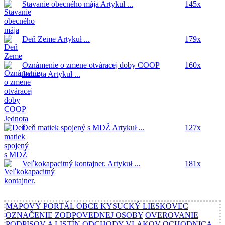
Stavanie obecného mája
Artykuł ...
145x
Deň Zeme
Artykuł ...
179x
Oznámenie o zmene otváracej doby COOP
160x
Jednota
Artykuł ...
Deň matiek spojený s MDŽ
Artykuł ...
127x
Veľkokapacitný kontajner.
Artykuł ...
181x
MAPOVÝ PORTÁL OBCE KYSUCKÝ LIESKOVEC
OZNAČENIE ZODPOVEDNEJ OSOBY
OVEROVANIE
PODPISOV A LISTÍN
ODCHODY VLAKOV OCHODNICA