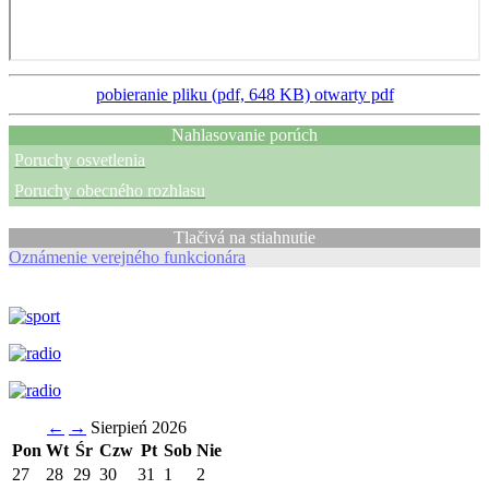
pobieranie pliku (pdf, 648 KB)
otwarty pdf
Nahlasovanie porúch
Poruchy osvetlenia
Poruchy obecného rozhlasu
Tlačivá na stiahnutie
Oznámenie verejného funkcionára
←
→
Sierpień 2026
Pon
Wt
Śr
Czw
Pt
Sob
Nie
27
28
29
30
31
1
2