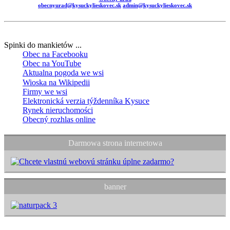
obecnyurad@kysuckylieskovec.sk
admin@kysuckylieskovec.sk
Spinki do mankietów ...
Obec na Facebooku
Obec na YouTube
Aktualna pogoda we wsi
Wioska na Wikipedii
Firmy we wsi
Elektronická verzia týždenníka Kysuce
Rynek nieruchomości
Obecný rozhlas online
Darmowa strona internetowa
banner