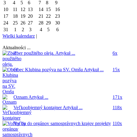
3
4
5
6
7
8
9
10
11
12
13
14
15
16
17
18
19
20
21
22
23
24
25
26
27
28
29
30
31
1
2
3
4
5
6
Wielki kalendarz
|
Aktualności ...
Zber použitého oleja.
Artykuł ...
6x
Obec Klubina pozýva na SV. Omšu
Artykuł ...
15x
Oznam
Artykuł ...
171x
Veľkoobjemný kontajner
Artykuł ...
118x
Voľby do orgánov samosprávnych krajov
projekty
110x
...