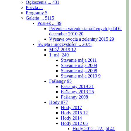
Ogłoszenia ...
431
Poczta ...
Programy
5
Galeria ...
5115
Posiłek ...
49
Pečenie a varenie starodávnych jedál 6.
december 2010
20
Výstava ovocia a zeleniny 2015
29
Święta i uroczystości ...
2075
MDŽ 2019
12
1. máj
240
Stavanie mája 2011
Stavanie mája 2009
Stavanie mája 2008
Stavanie mája 2019
9
Fašiangy
95
Fašiangy 2019
21
Fašiangy 2013
25
Fašiangy 2008
Hody
877
Hody 2017
Hody 2015
12
Hody 2014
Hody 2012
65
Hody 2012 - 22. júl
41