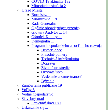
COVID-19 aktuality
132
Mimoriadna situácia
2
Urząd Miasta ...
Burmistrz ...
Ministrowie ...
9
Rada Generalna ...
Ogólnie obowiązujące przepisy
Główny Audytor ...
14
Ośrodek Kultury ...
Demografia ...
Program hospodárskeho a sociálneho rozvoja
História obce
Prírodné pomery
Technická infraštruktúra
Doprava
Životné prostredie
Obyvateľstvo
Vzdelanie a zamestnanosť
Bývanie
Zamówienia publiczne
19
Voľby
6
Vodné hospodárstvo
Stavebný úrad
Stavebný úrad
189
Uskarżanie się ...