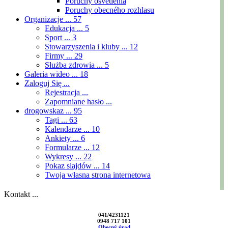
Poruchy osvetlenia
Poruchy obecného rozhlasu
Organizacje ...
57
Edukacja ...
5
Sport ...
3
Stowarzyszenia i kluby ...
12
Firmy ...
29
Służba zdrowia ...
5
Galeria wideo ...
18
Zaloguj Się ...
Rejestracja ...
Zapomniane hasło ...
drogowskaz ...
95
Tagi ...
63
Kalendarze ...
10
Ankiety ...
6
Formularze ...
12
Wykresy ...
22
Pokaz slajdów ...
14
Twoja własna strona internetowa
Kontakt ...
041/4231121
0948 717 101
Obecný úrad