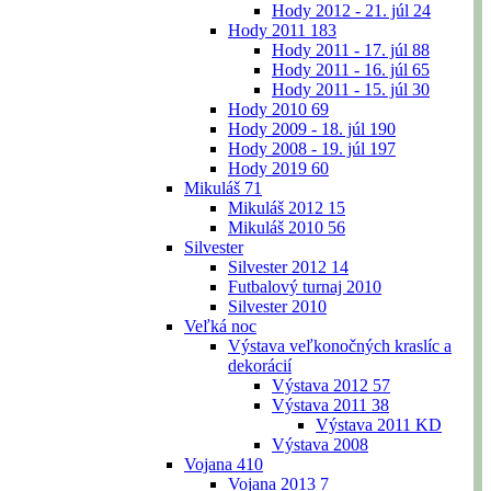
Hody 2012 - 21. júl
24
Hody 2011
183
Hody 2011 - 17. júl
88
Hody 2011 - 16. júl
65
Hody 2011 - 15. júl
30
Hody 2010
69
Hody 2009 - 18. júl
190
Hody 2008 - 19. júl
197
Hody 2019
60
Mikuláš
71
Mikuláš 2012
15
Mikuláš 2010
56
Silvester
Silvester 2012
14
Futbalový turnaj 2010
Silvester 2010
Veľká noc
Výstava veľkonočných kraslíc a
dekorácií
Výstava 2012
57
Výstava 2011
38
Výstava 2011 KD
Výstava 2008
Vojana
410
Vojana 2013
7