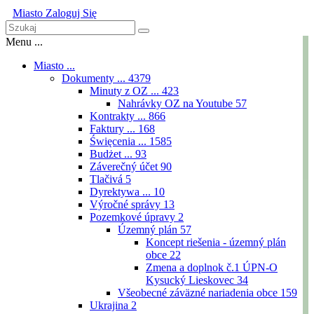
Miasto
Zaloguj Się
Menu ...
Miasto ...
Dokumenty ...
4379
Minuty z OZ ...
423
Nahrávky OZ na Youtube
57
Kontrakty ...
866
Faktury ...
168
Święcenia ...
1585
Budżet ...
93
Záverečný účet
90
Tlačivá
5
Dyrektywa ...
10
Výročné správy
13
Pozemkové úpravy
2
Územný plán
57
Koncept riešenia - územný plán
obce
22
Zmena a doplnok č.1 ÚPN-O
Kysucký Lieskovec
34
Všeobecné záväzné nariadenia obce
159
Ukrajina
2