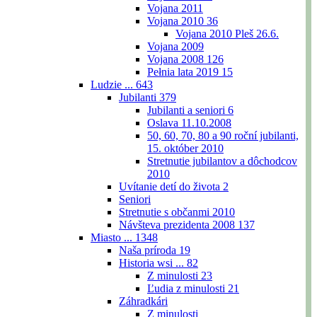
Vojana 2011
Vojana 2010
36
Vojana 2010 Pleš 26.6.
Vojana 2009
Vojana 2008
126
Pełnia lata 2019
15
Ludzie ...
643
Jubilanti
379
Jubilanti a seniori
6
Oslava 11.10.2008
50, 60, 70, 80 a 90 roční jubilanti,
15. október 2010
Stretnutie jubilantov a dôchodcov
2010
Uvítanie detí do života
2
Seniori
Stretnutie s občanmi 2010
Návšteva prezidenta 2008
137
Miasto ...
1348
Naša príroda
19
Historia wsi ...
82
Z minulosti
23
Ľudia z minulosti
21
Záhradkári
Z minulosti