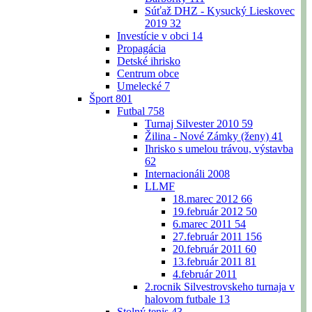
Súťaž DHZ - Kysucký Lieskovec
2019
32
Investície v obci
14
Propagácia
Detské ihrisko
Centrum obce
Umelecké
7
Šport
801
Futbal
758
Turnaj Silvester 2010
59
Žilina - Nové Zámky (ženy)
41
Ihrisko s umelou trávou, výstavba
62
Internacionáli 2008
LLMF
18.marec 2012
66
19.február 2012
50
6.marec 2011
54
27.február 2011
156
20.február 2011
60
13.február 2011
81
4.február 2011
2.rocnik Silvestrovskeho turnaja v
halovom futbale
13
Stolný tenis
43