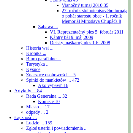
Vianočný turnaj 2010
35
27. ročník stolnotenisového turnaja
o pohár starostu obce - 1. ročník
Memoriál Miroslava Chupáča
8
Zabawa ...
VI. Reprezentačný ples 5. február 2011
Kántry bál 9. máj 2009
Detský maškarný ples 1.6. 2008
Historia wsi ...
Kronika ...
Biuro parafialne ...
Turystyka ...
Kysuce
Znaczące osobowości ...
5
Spinki do mankietów ...
472
Ako vybaviť
16
Artykuły ...
84
Rada Generalna ...
32
Komisie
10
Miasto ...
17
odpady ...
2
Łączność ...
Ludzie ...
159
Zgłoś usterki i powiadomienia ...