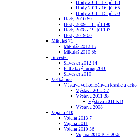
Hody 2011 - 17. júl
88
Hody 2011 - 16. júl
65
Hody 2011 - 15. júl
30
Hody 2010
69
Hody 2009 - 18. júl
190
Hody 2008 - 19. júl
197
Hody 2019
60
Mikuláš
71
Mikuláš 2012
15
Mikuláš 2010
56
Silvester
Silvester 2012
14
Futbalový turnaj 2010
Silvester 2010
Veľká noc
Výstava veľkonočných kraslíc a dekor
Výstava 2012
57
Výstava 2011
38
Výstava 2011 KD
Výstava 2008
Vojana
410
Vojana 2013
7
Vojana 2011
Vojana 2010
36
Vojana 2010 Pleš 26.6.