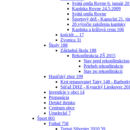
Svätá omša Rovne 6. január 20
Kaplnka Rovne 24.5.2009
Svätá omša Rovne
Športový deň - Kapucíni 21. jú
20.výročie založenia kaplnky
Kaplnka a krížová cesta
106
kościół ...
17
Zvonica
31
Školy
188
Základná škola
188
Rekonštrukcia ZŠ 2015
Stav pred rekonštrukciou
Priebeh rekonštrukcie
Stav po rekonštrukcii
Hasičský zbor
199
Krst repasovanej Tatry 148 - Barbor
Súťaž DHZ - Kysucký Lieskovec 20
Investície v obci
14
Propagácia
Detské ihrisko
Centrum obce
Umelecké
7
Šport
801
Futbal
758
Turnaj Silvester 2010
59