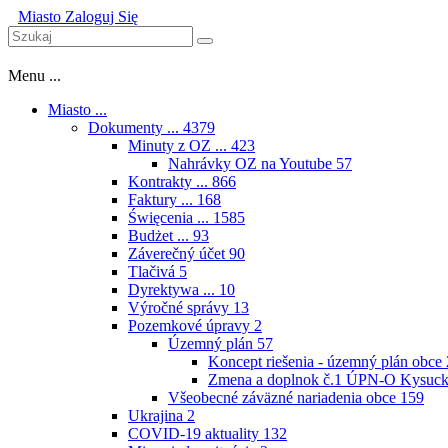
Miasto
Zaloguj Się
Menu ...
Miasto ...
Dokumenty ...
4379
Minuty z OZ ...
423
Nahrávky OZ na Youtube
57
Kontrakty ...
866
Faktury ...
168
Święcenia ...
1585
Budżet ...
93
Záverečný účet
90
Tlačivá
5
Dyrektywa ...
10
Výročné správy
13
Pozemkové úpravy
2
Územný plán
57
Koncept riešenia - územný plán obce
Zmena a doplnok č.1 ÚPN-O Kysuck
Všeobecné záväzné nariadenia obce
159
Ukrajina
2
COVID-19 aktuality
132