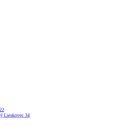
22
ý Lieskovec
34