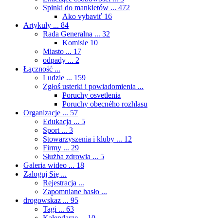
Spinki do mankietów ...
472
Ako vybaviť
16
Artykuły ...
84
Rada Generalna ...
32
Komisie
10
Miasto ...
17
odpady ...
2
Łączność ...
Ludzie ...
159
Zgłoś usterki i powiadomienia ...
Poruchy osvetlenia
Poruchy obecného rozhlasu
Organizacje ...
57
Edukacja ...
5
Sport ...
3
Stowarzyszenia i kluby ...
12
Firmy ...
29
Służba zdrowia ...
5
Galeria wideo ...
18
Zaloguj Się ...
Rejestracja ...
Zapomniane hasło ...
drogowskaz ...
95
Tagi ...
63
Kalendarze ...
10