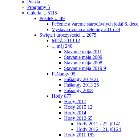
Poczta ...
Programy
5
Galeria ...
5115
Posiłek ...
49
Pečenie a varenie starodávnych jedál 6. de
Výstava ovocia a zeleniny 2015
29
Święta i uroczystości ...
2075
MDŽ 2019
12
1. máj
240
Stavanie mája 2011
Stavanie mája 2009
Stavanie mája 2008
Stavanie mája 2019
9
Fašiangy
95
Fašiangy 2019
21
Fašiangy 2013
25
Fašiangy 2008
Hody
877
Hody 2017
Hody 2015
12
Hody 2014
Hody 2012
65
Hody 2012 - 22. júl
41
Hody 2012 - 21. júl
24
Hody 2011
183