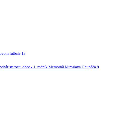
alovom futbale
13
o pohár starostu obce - 1. ročník Memoriál Miroslava Chupáča
8