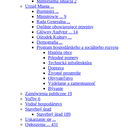
Mimoriadna situácia
2
Urząd Miasta ...
Burmistrz ...
Ministrowie ...
9
Rada Generalna ...
Ogólnie obowiązujące przepisy
Główny Audytor ...
14
Ośrodek Kultury ...
Demografia ...
Program hospodárskeho a sociálneho rozvoja
História obce
Prírodné pomery
Technická infraštruktúra
Doprava
Životné prostredie
Obyvateľstvo
Vzdelanie a zamestnanosť
Bývanie
Zamówienia publiczne
19
Voľby
6
Vodné hospodárstvo
Stavebný úrad
Stavebný úrad
189
Uskarżanie się ...
Ogłoszenia ...
431