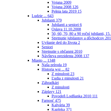
Vojana 2009
Vojana 2008
126
Pełnia lata 2019
15
Ludzie ...
643
Jubilanti
379
Jubilanti a seniori
6
Oslava 11.10.2008
50, 60, 70, 80 a 90 roční jubilanti, 15
Stretnutie jubilantov a dôchodcov 20
Uvítanie detí do života
2
Seniori
Stretnutie s občanmi 2010
Návšteva prezidenta 2008
137
Miasto ...
1348
Naša príroda
19
Historia wsi ...
82
Z minulosti
23
Ľudia z minulosti
21
Záhradkári
Z minulosti
Záplavy
121
Povodeň Lodňanka 2010
111
Farnosť
475
Kalvária
39
Kaplnka
371