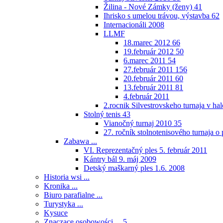
Žilina - Nové Zámky (ženy)
41
Ihrisko s umelou trávou, výstavba
62
Internacionáli 2008
LLMF
18.marec 2012
66
19.február 2012
50
6.marec 2011
54
27.február 2011
156
20.február 2011
60
13.február 2011
81
4.február 2011
2.rocnik Silvestrovskeho turnaja v h
Stolný tenis
43
Vianočný turnaj 2010
35
27. ročník stolnotenisového turnaja 
Zabawa ...
VI. Reprezentačný ples 5. február 2011
Kántry bál 9. máj 2009
Detský maškarný ples 1.6. 2008
Historia wsi ...
Kronika ...
Biuro parafialne ...
Turystyka ...
Kysuce
Znaczące osobowości ...
5