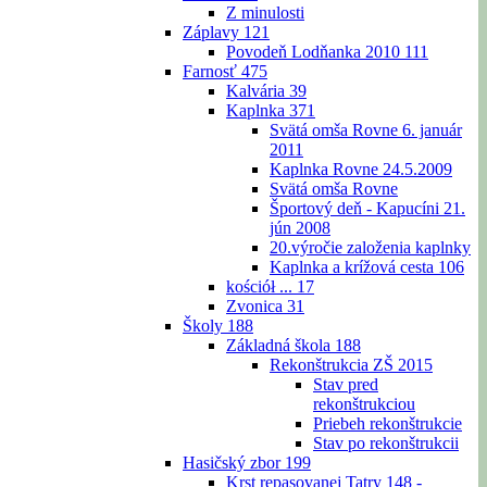
Z minulosti
Záplavy
121
Povodeň Lodňanka 2010
111
Farnosť
475
Kalvária
39
Kaplnka
371
Svätá omša Rovne 6. január
2011
Kaplnka Rovne 24.5.2009
Svätá omša Rovne
Športový deň - Kapucíni 21.
jún 2008
20.výročie založenia kaplnky
Kaplnka a krížová cesta
106
kościół ...
17
Zvonica
31
Školy
188
Základná škola
188
Rekonštrukcia ZŠ 2015
Stav pred
rekonštrukciou
Priebeh rekonštrukcie
Stav po rekonštrukcii
Hasičský zbor
199
Krst repasovanej Tatry 148 -