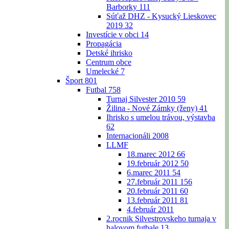
Barborky
111
Súťaž DHZ - Kysucký Lieskovec
2019
32
Investície v obci
14
Propagácia
Detské ihrisko
Centrum obce
Umelecké
7
Šport
801
Futbal
758
Turnaj Silvester 2010
59
Žilina - Nové Zámky (ženy)
41
Ihrisko s umelou trávou, výstavba
62
Internacionáli 2008
LLMF
18.marec 2012
66
19.február 2012
50
6.marec 2011
54
27.február 2011
156
20.február 2011
60
13.február 2011
81
4.február 2011
2.rocnik Silvestrovskeho turnaja v
halovom futbale
13