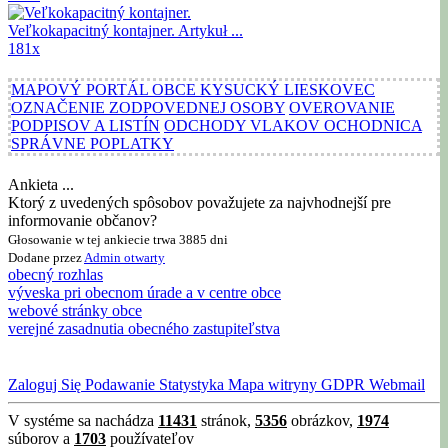
Veľkokapacitný kontajner.
Artykuł ...
181x
MAPOVÝ PORTÁL OBCE KYSUCKÝ LIESKOVEC
OZNAČENIE ZODPOVEDNEJ OSOBY
OVEROVANIE
PODPISOV A LISTÍN
ODCHODY VLAKOV OCHODNICA
SPRÁVNE POPLATKY
Ankieta ...
Ktorý z uvedených spôsobov považujete za najvhodnejší pre
informovanie občanov?
Głosowanie w tej ankiecie trwa 3885 dni
Dodane przez
Admin
otwarty
obecný rozhlas
výveska pri obecnom úrade a v centre obce
webové stránky obce
verejné zasadnutia obecného zastupiteľstva
Zaloguj Się
Podawanie
Statystyka
Mapa witryny
GDPR
Webmail
V systéme sa nachádza
11431
stránok,
5356
obrázkov,
1974
súborov a
1703
používateľov