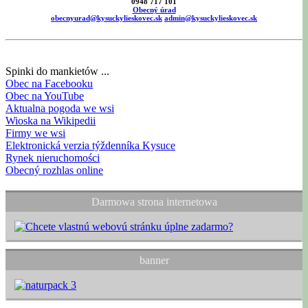
0948 717 101
Obecný úrad
obecnyurad@kysuckylieskovec.sk
admin@kysuckylieskovec.sk
Spinki do mankietów ...
Obec na Facebooku
Obec na YouTube
Aktualna pogoda we wsi
Wioska na Wikipedii
Firmy we wsi
Elektronická verzia týždenníka Kysuce
Rynek nieruchomości
Obecný rozhlas online
Darmowa strona internetowa
banner