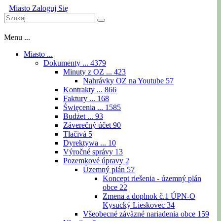
Miasto
Zaloguj Się
Menu ...
Miasto ...
Dokumenty ...
4379
Minuty z OZ ...
423
Nahrávky OZ na Youtube
57
Kontrakty ...
866
Faktury ...
168
Święcenia ...
1585
Budżet ...
93
Záverečný účet
90
Tlačivá
5
Dyrektywa ...
10
Výročné správy
13
Pozemkové úpravy
2
Územný plán
57
Koncept riešenia - územný plán
obce
22
Zmena a doplnok č.1 ÚPN-O
Kysucký Lieskovec
34
Všeobecné záväzné nariadenia obce
159