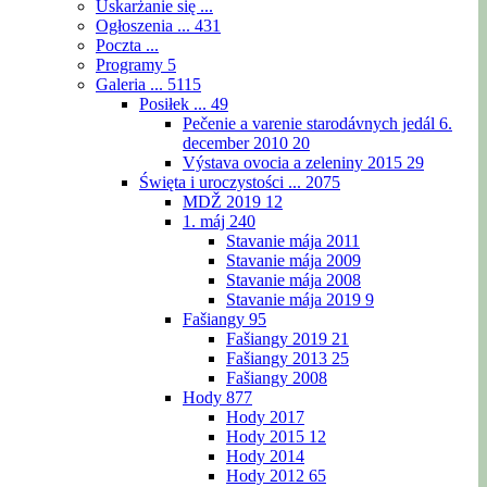
Uskarżanie się ...
Ogłoszenia ...
431
Poczta ...
Programy
5
Galeria ...
5115
Posiłek ...
49
Pečenie a varenie starodávnych jedál 6.
december 2010
20
Výstava ovocia a zeleniny 2015
29
Święta i uroczystości ...
2075
MDŽ 2019
12
1. máj
240
Stavanie mája 2011
Stavanie mája 2009
Stavanie mája 2008
Stavanie mája 2019
9
Fašiangy
95
Fašiangy 2019
21
Fašiangy 2013
25
Fašiangy 2008
Hody
877
Hody 2017
Hody 2015
12
Hody 2014
Hody 2012
65