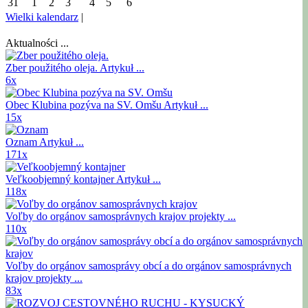
31
1
2
3
4
5
6
Wielki kalendarz
|
Aktualności ...
Zber použitého oleja.
Artykuł ...
6x
Obec Klubina pozýva na SV. Omšu
Artykuł ...
15x
Oznam
Artykuł ...
171x
Veľkoobjemný kontajner
Artykuł ...
118x
Voľby do orgánov samosprávnych krajov
projekty ...
110x
Voľby do orgánov samosprávy obcí a do orgánov samosprávnych
krajov
projekty ...
83x