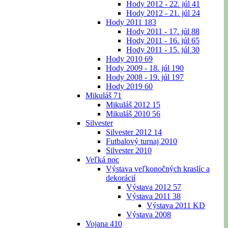
Hody 2012 - 22. júl
41
Hody 2012 - 21. júl
24
Hody 2011
183
Hody 2011 - 17. júl
88
Hody 2011 - 16. júl
65
Hody 2011 - 15. júl
30
Hody 2010
69
Hody 2009 - 18. júl
190
Hody 2008 - 19. júl
197
Hody 2019
60
Mikuláš
71
Mikuláš 2012
15
Mikuláš 2010
56
Silvester
Silvester 2012
14
Futbalový turnaj 2010
Silvester 2010
Veľká noc
Výstava veľkonočných kraslíc a
dekorácií
Výstava 2012
57
Výstava 2011
38
Výstava 2011 KD
Výstava 2008
Vojana
410