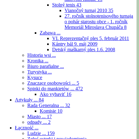
Stolný tenis
43
Vianočný turnaj 2010
35
27. ročník stolnotenisového turnaja
o pohár starostu obce - 1. ročník
Memoriál Miroslava Chupáča
8
Zabawa ...
VI. Reprezentačný ples 5. február 2011
Kántry bál 9. máj 2009
Detský maškarný ples 1.6. 2008
Historia wsi ...
Kronika ...
Biuro parafialne ...
Turystyka ...
Kysuce
Znaczące osobowości ...
5
Spinki do mankietów ...
472
Ako vybaviť
16
Artykuły ...
84
Rada Generalna ...
32
Komisie
10
Miasto ...
17
odpady ...
2
Łączność ...
Ludzie ...
159
Zgłoś usterki i powiadomienia ...