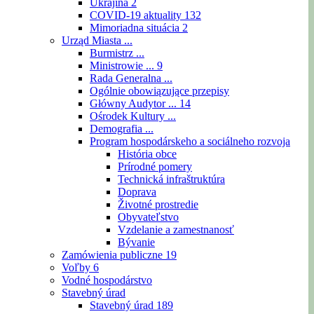
Ukrajina
2
COVID-19 aktuality
132
Mimoriadna situácia
2
Urząd Miasta ...
Burmistrz ...
Ministrowie ...
9
Rada Generalna ...
Ogólnie obowiązujące przepisy
Główny Audytor ...
14
Ośrodek Kultury ...
Demografia ...
Program hospodárskeho a sociálneho rozvoja
História obce
Prírodné pomery
Technická infraštruktúra
Doprava
Životné prostredie
Obyvateľstvo
Vzdelanie a zamestnanosť
Bývanie
Zamówienia publiczne
19
Voľby
6
Vodné hospodárstvo
Stavebný úrad
Stavebný úrad
189