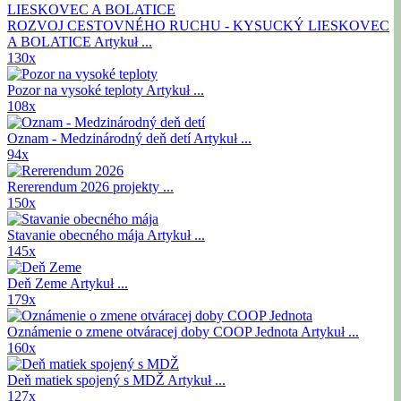
ROZVOJ CESTOVNÉHO RUCHU - KYSUCKÝ LIESKOVEC
A BOLATICE
Artykuł ...
130x
Pozor na vysoké teploty
Artykuł ...
108x
Oznam - Medzinárodný deň detí
Artykuł ...
94x
Rererendum 2026
projekty ...
150x
Stavanie obecného mája
Artykuł ...
145x
Deň Zeme
Artykuł ...
179x
Oznámenie o zmene otváracej doby COOP Jednota
Artykuł ...
160x
Deň matiek spojený s MDŽ
Artykuł ...
127x