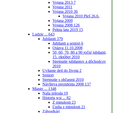
Vojana 2013
7
Vojana 2011
Vojana 2010
36
Vojana 2010 Pleš 26.6.
Vojana 2009
Vojana 2008
126
Pełnia lata 2019
15
Ludzie ...
643
Jubilanti
379
Jubilanti a seniori
6
Oslava 11.10.2008
50, 60, 70, 80 a 90 roční jubilanti,
15. október 2010
Stretnutie jubilantov a dôchodcov
2010
Uvítanie detí do života
2
Seniori
Stretnutie s občanmi 2010
Návšteva prezidenta 2008
137
Miasto ...
1348
Naša príroda
19
Historia wsi ...
82
Z minulosti
23
Ľudia z minulosti
21
Záhradkári