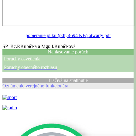
pobieranie pliku (pdf, 4694 KB)
otwarty pdf
SP -Bc.P.Kubička a Mgr. I.Kubičková
Nahlasovanie porúch
Poruchy osvetlenia
Poruchy obecného rozhlasu
Tlačivá na stiahnutie
Oznámenie verejného funkcionára