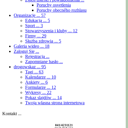
Poruchy osvetlenia
Poruchy obecného rozhlasu
Organizacje ...
57
Edukacja ...
5
Sport ...
3
Stowarzyszenia i kluby ...
12
Firmy ...
29
Służba zdrowia ...
5
Galeria wideo ...
18
Zaloguj Się ...
Rejestracja ...
Zapomniane hasło ...
drogowskaz ...
95
Tagi ...
63
Kalendarze ...
10
Ankiety ...
6
Formularze ...
12
Wykresy ...
22
Pokaz slajdów ...
14
Twoja własna strona internetowa
Kontakt ...
041/4231121