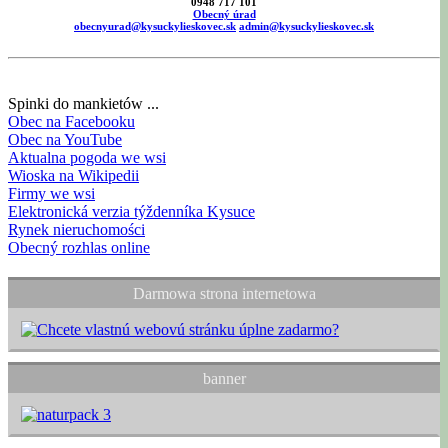
0948 717 101
Obecný úrad
obecnyurad@kysuckylieskovec.sk
admin@kysuckylieskovec.sk
Spinki do mankietów ...
Obec na Facebooku
Obec na YouTube
Aktualna pogoda we wsi
Wioska na Wikipedii
Firmy we wsi
Elektronická verzia týždenníka Kysuce
Rynek nieruchomości
Obecný rozhlas online
Darmowa strona internetowa
banner