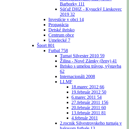
Barborky
111
Súťaž DHZ - Kysucký Lieskovec
2019
32
Investície v obci
14
Propagácia
Detské ihrisko
Centrum obce
Umelecké
7
Šport
801
Futbal
758
Turnaj Silvester 2010
59
Žilina - Nové Zámky (ženy)
41
Ihrisko s umelou trávou, výstavba
62
Internacionáli 2008
LLMF
18.marec 2012
66
19.február 2012
50
6.marec 2011
54
27.február 2011
156
20.február 2011
60
13.február 2011
81
4.február 2011
2.rocnik Silvestrovskeho turnaja v
halovom futbale
13