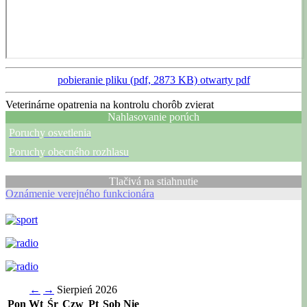
pobieranie pliku (pdf, 2873 KB)
otwarty pdf
Veterinárne opatrenia na kontrolu chorôb zvierat
Nahlasovanie porúch
Poruchy osvetlenia
Poruchy obecného rozhlasu
Tlačivá na stiahnutie
Oznámenie verejného funkcionára
←
→
Sierpień 2026
Pon
Wt
Śr
Czw
Pt
Sob
Nie