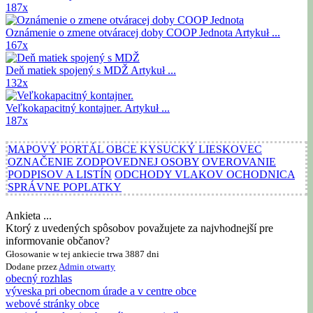
187x
Oznámenie o zmene otváracej doby COOP Jednota
Artykuł ...
167x
Deň matiek spojený s MDŽ
Artykuł ...
132x
Veľkokapacitný kontajner.
Artykuł ...
187x
MAPOVÝ PORTÁL OBCE KYSUCKÝ LIESKOVEC
OZNAČENIE ZODPOVEDNEJ OSOBY
OVEROVANIE
PODPISOV A LISTÍN
ODCHODY VLAKOV OCHODNICA
SPRÁVNE POPLATKY
Ankieta ...
Ktorý z uvedených spôsobov považujete za najvhodnejší pre
informovanie občanov?
Głosowanie w tej ankiecie trwa 3887 dni
Dodane przez
Admin
otwarty
obecný rozhlas
výveska pri obecnom úrade a v centre obce
webové stránky obce