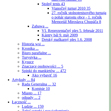
Stolný tenis
43
Vianočný turnaj 2010
35
27. ročník stolnotenisového turnaja
o pohár starostu obce - 1. ročník
Memoriál Miroslava Chupáča
8
Zabawa ...
VI. Reprezentačný ples 5. február 2011
Kántry bál 9. máj 2009
Detský maškarný ples 1.6. 2008
Historia wsi ...
Kronika ...
Biuro parafialne ...
Turystyka ...
Kysuce
Znaczące osobowości ...
5
Spinki do mankietów ...
472
Ako vybaviť
16
Artykuły ...
84
Rada Generalna ...
32
Komisie
10
Miasto ...
17
odpady ...
2
Łączność ...
Ludzie ...
159
Zgłoś usterki i powiadomienia ...