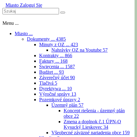
Miasto
Zaloguj Się
Menu ...
Miasto ...
Dokumenty ...
4385
Minuty z OZ ...
423
Nahrávky OZ na Youtube
57
Kontrakty ...
866
Faktury ...
168
Święcenia ...
1587
Budżet ...
93
Záverečný účet
90
Tlačivá
5
Dyrektywa ...
10
Výročné správy
13
Pozemkové úpravy
2
Územný plán
57
Koncept riešenia - územný plán
obce
22
Zmena a doplnok č.1 ÚPN-O
Kysucký Lieskovec
34
Všeobecné záväzné nariadenia obce
159