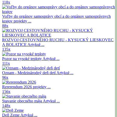
118x
Voľby do orgánov samosprávy obcí a do orgánov samosprávnych
krajov
projekty ...
88x
ROZVOJ CESTOVNÉHO RUCHU - KYSUCKÝ LIESKOVEC
A BOLATICE
Artykuł ...
135x
Pozor na vysoké teploty
Artykuł ...
111x
Oznam - Medzinárodný deň detí
Artykuł ...
96x
Rererendum 2026
projekty ...
156x
Stavanie obecného mája
Artykuł ...
148x
Deň Zeme
Artykuł ...