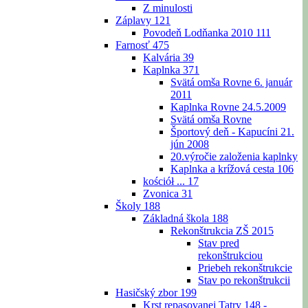
Z minulosti
Záplavy
121
Povodeň Lodňanka 2010
111
Farnosť
475
Kalvária
39
Kaplnka
371
Svätá omša Rovne 6. január
2011
Kaplnka Rovne 24.5.2009
Svätá omša Rovne
Športový deň - Kapucíni 21.
jún 2008
20.výročie založenia kaplnky
Kaplnka a krížová cesta
106
kościół ...
17
Zvonica
31
Školy
188
Základná škola
188
Rekonštrukcia ZŠ 2015
Stav pred
rekonštrukciou
Priebeh rekonštrukcie
Stav po rekonštrukcii
Hasičský zbor
199
Krst repasovanej Tatry 148 -