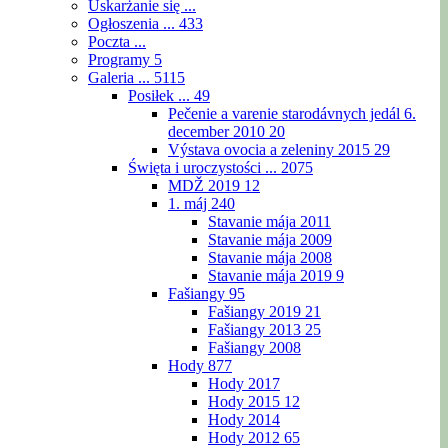
Uskarżanie się ...
Ogłoszenia ...
433
Poczta ...
Programy
5
Galeria ...
5115
Posiłek ...
49
Pečenie a varenie starodávnych jedál 6.
december 2010
20
Výstava ovocia a zeleniny 2015
29
Święta i uroczystości ...
2075
MDŽ 2019
12
1. máj
240
Stavanie mája 2011
Stavanie mája 2009
Stavanie mája 2008
Stavanie mája 2019
9
Fašiangy
95
Fašiangy 2019
21
Fašiangy 2013
25
Fašiangy 2008
Hody
877
Hody 2017
Hody 2015
12
Hody 2014
Hody 2012
65