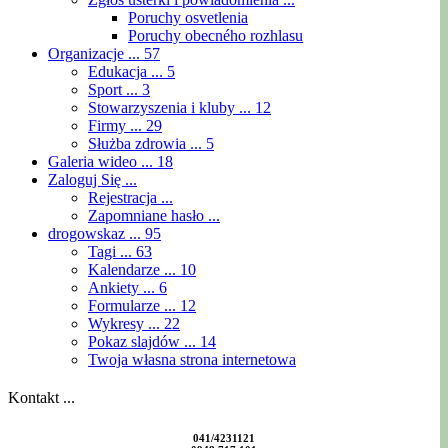
Poruchy osvetlenia
Poruchy obecného rozhlasu
Organizacje ...
57
Edukacja ...
5
Sport ...
3
Stowarzyszenia i kluby ...
12
Firmy ...
29
Służba zdrowia ...
5
Galeria wideo ...
18
Zaloguj Się ...
Rejestracja ...
Zapomniane hasło ...
drogowskaz ...
95
Tagi ...
63
Kalendarze ...
10
Ankiety ...
6
Formularze ...
12
Wykresy ...
22
Pokaz slajdów ...
14
Twoja własna strona internetowa
Kontakt ...
041/4231121