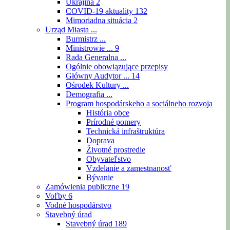
Ukrajina
2
COVID-19 aktuality
132
Mimoriadna situácia
2
Urząd Miasta ...
Burmistrz ...
Ministrowie ...
9
Rada Generalna ...
Ogólnie obowiązujące przepisy
Główny Audytor ...
14
Ośrodek Kultury ...
Demografia ...
Program hospodárskeho a sociálneho rozvoja
História obce
Prírodné pomery
Technická infraštruktúra
Doprava
Životné prostredie
Obyvateľstvo
Vzdelanie a zamestnanosť
Bývanie
Zamówienia publiczne
19
Voľby
6
Vodné hospodárstvo
Stavebný úrad
Stavebný úrad
189