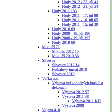
Hody 2012 - 22. júl
41
Hody 2012 - 21. júl
24
Hody 2011
183
Hody 2011 - 17. júl
88
Hody 2011 - 16. júl
65
Hody 2011 - 15. júl
30
Hody 2010
69
Hody 2009 - 18. júl
190
Hody 2008 - 19. júl
197
Hody 2019
60
Mikuláš
71
Mikuláš 2012
15
Mikuláš 2010
56
Silvester
Silvester 2012
14
Futbalový turnaj 2010
Silvester 2010
Veľká noc
Výstava veľkonočných kraslíc a
dekorácií
Výstava 2012
57
Výstava 2011
38
Výstava 2011 KD
Výstava 2008
Vojana
410