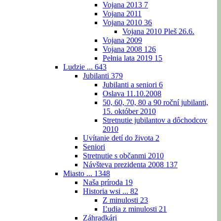
Vojana 2013
7
Vojana 2011
Vojana 2010
36
Vojana 2010 Pleš 26.6.
Vojana 2009
Vojana 2008
126
Pełnia lata 2019
15
Ludzie ...
643
Jubilanti
379
Jubilanti a seniori
6
Oslava 11.10.2008
50, 60, 70, 80 a 90 roční jubilanti,
15. október 2010
Stretnutie jubilantov a dôchodcov
2010
Uvítanie detí do života
2
Seniori
Stretnutie s občanmi 2010
Návšteva prezidenta 2008
137
Miasto ...
1348
Naša príroda
19
Historia wsi ...
82
Z minulosti
23
Ľudia z minulosti
21
Záhradkári