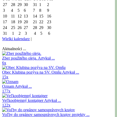
27
28
29
30
31
1
2
3
4
5
6
7
8
9
10
11
12
13
14
15
16
17
18
19
20
21
22
23
24
25
26
27
28
29
30
31
1
2
3
4
5
6
Wielki kalendarz
|
Aktualności ...
Zber použitého oleja.
Artykuł ...
6x
Obec Klubina pozýva na SV. Omšu
Artykuł ...
15x
Oznam
Artykuł ...
177x
Veľkoobjemný kontajner
Artykuł ...
122x
Voľby do orgánov samosprávnych krajov
projekty ...