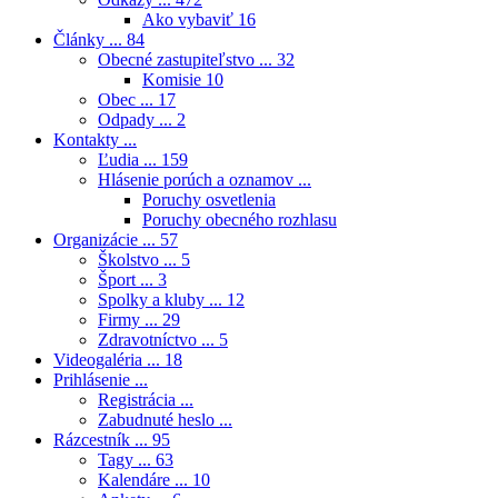
Ako vybaviť
16
Články ...
84
Obecné zastupiteľstvo ...
32
Komisie
10
Obec ...
17
Odpady ...
2
Kontakty ...
Ľudia ...
159
Hlásenie porúch a oznamov ...
Poruchy osvetlenia
Poruchy obecného rozhlasu
Organizácie ...
57
Školstvo ...
5
Šport ...
3
Spolky a kluby ...
12
Firmy ...
29
Zdravotníctvo ...
5
Videogaléria ...
18
Prihlásenie ...
Registrácia ...
Zabudnuté heslo ...
Rázcestník ...
95
Tagy ...
63
Kalendáre ...
10