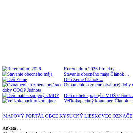
Rererendum 2026
Projekty ...
Stavanie obecného mája
Článok ...
Deň Zeme
Článok ...
Oznámenie o zmene otváracej dob
Deň matiek spojený s MDŽ
Článok .
Veľkokapacitný kontajner.
Článok ...
MAPOVÝ PORTÁL OBCE KYSUCKÝ LIESKOVEC
OZNAČE
Anketa ...