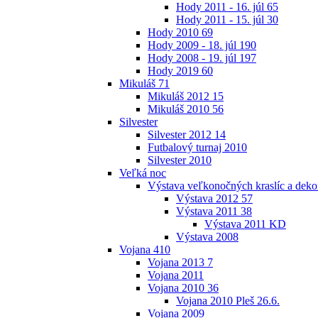
Hody 2011 - 16. júl
65
Hody 2011 - 15. júl
30
Hody 2010
69
Hody 2009 - 18. júl
190
Hody 2008 - 19. júl
197
Hody 2019
60
Mikuláš
71
Mikuláš 2012
15
Mikuláš 2010
56
Silvester
Silvester 2012
14
Futbalový turnaj 2010
Silvester 2010
Veľká noc
Výstava veľkonočných kraslíc a dekor
Výstava 2012
57
Výstava 2011
38
Výstava 2011 KD
Výstava 2008
Vojana
410
Vojana 2013
7
Vojana 2011
Vojana 2010
36
Vojana 2010 Pleš 26.6.
Vojana 2009