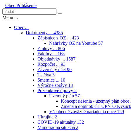
Obec
Prihlásenie
Menu ...
Obec ...
Dokumenty ...
4385
Zápisnice z OZ ...
423
Nahrávky OZ na Youtube
57
Zmluvy ...
866
Faktúry ...
168
Objednávky ...
1587
Rozpočet ...
93
Záverečný účet
90
Tlačivá
5
Smernice ...
10
Výročné správy
13
Pozemkové úpravy
2
Územný plán
57
Koncept riešenia - územný plán obce
Zmena a doplnok č.1 ÚPN-O Kysuck
Všeobecné záväzné nariadenia obce
159
Ukrajina
2
COVID-19 aktuality
132
Mimoriadna situácia
2