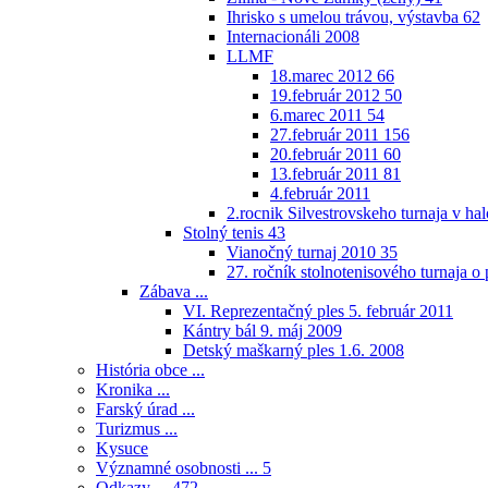
Ihrisko s umelou trávou, výstavba
62
Internacionáli 2008
LLMF
18.marec 2012
66
19.február 2012
50
6.marec 2011
54
27.február 2011
156
20.február 2011
60
13.február 2011
81
4.február 2011
2.rocnik Silvestrovskeho turnaja v h
Stolný tenis
43
Vianočný turnaj 2010
35
27. ročník stolnotenisového turnaja 
Zábava ...
VI. Reprezentačný ples 5. február 2011
Kántry bál 9. máj 2009
Detský maškarný ples 1.6. 2008
História obce ...
Kronika ...
Farský úrad ...
Turizmus ...
Kysuce
Významné osobnosti ...
5
Odkazy ...
472