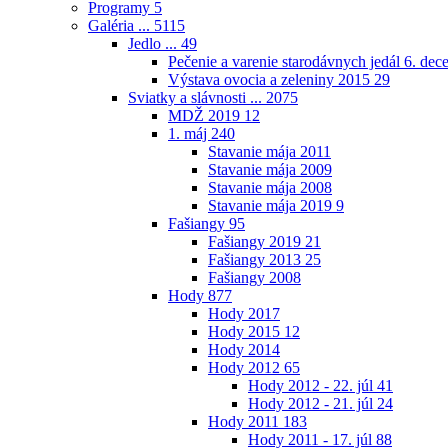
Programy
5
Galéria ...
5115
Jedlo ...
49
Pečenie a varenie starodávnych jedál 6. de
Výstava ovocia a zeleniny 2015
29
Sviatky a slávnosti ...
2075
MDŽ 2019
12
1. máj
240
Stavanie mája 2011
Stavanie mája 2009
Stavanie mája 2008
Stavanie mája 2019
9
Fašiangy
95
Fašiangy 2019
21
Fašiangy 2013
25
Fašiangy 2008
Hody
877
Hody 2017
Hody 2015
12
Hody 2014
Hody 2012
65
Hody 2012 - 22. júl
41
Hody 2012 - 21. júl
24
Hody 2011
183
Hody 2011 - 17. júl
88