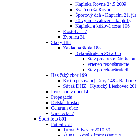
Kaplnka Rovne 24.5.2009
Svätá omša Rovne
Športový deň - Kapucíni 21. jú
20.výročie založenia kaplnky
Kaplnka a krížová cesta
106
Kostol ...
17
Zvonica
31
Školy
188
Základná škola
188
Rekonštrukcia ZŠ 2015
Stav pred rekonštrukciou
Priebeh rekonštrukcie
Stav po rekonštrukcii
Hasičský zbor
199
Krst repasovanej Tatry 148 - Barbor
Súťaž DHZ - Kysucký Lieskovec 20
Investície v obci
14
Propagácia
Detské ihrisko
Centrum obce
Umelecké
7
Šport foto
801
Futbal
758
Turnaj Silvester 2010
59
Žilina - Nové Zámky (ženy)
41