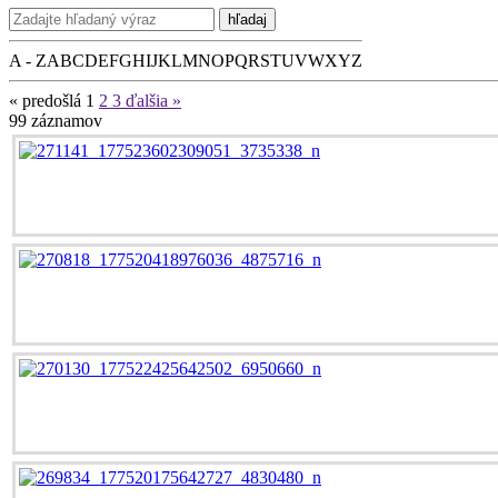
hľadaj
A - Z
A
B
C
D
E
F
G
H
I
J
K
L
M
N
O
P
Q
R
S
T
U
V
W
X
Y
Z
« predošlá
1
2
3
ďalšia »
99
záznamov