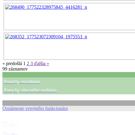
« predošlá
1
2
3
ďalšia »
99
záznamov
Poruchy osvetlenia
Poruchy obecného rozhlasu
Oznámenie verejného funkcionára