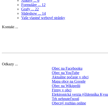
Ankety ...
6
Formuláre ...
12
Grafy ...
22
Slideshow ...
14
Vaše vlastné webové stránky
Kontakt ...
Odkazy ...
Obec na Facebooku
Obec na YouTube
Aktuálne počasie v obci
Mapa obce na Google
Obec na Wikipedii
Firmy v obci
Elektronická verzia týždenníka Kys
Trh nehnuteľností
Obecný rozhlas online