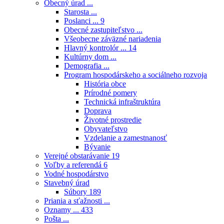
Obecný úrad ...
Starosta ...
Poslanci ...
9
Obecné zastupiteľstvo ...
Všeobecne záväzné nariadenia
Hlavný kontrolór ...
14
Kultúrny dom ...
Demografia ...
Program hospodárskeho a sociálneho rozvoja
História obce
Prírodné pomery
Technická infraštruktúra
Doprava
Životné prostredie
Obyvateľstvo
Vzdelanie a zamestnanosť
Bývanie
Verejné obstarávanie
19
Voľby a referendá
6
Vodné hospodárstvo
Stavebný úrad
Súbory
189
Priania a sťažnosti ...
Oznamy ...
433
Pošta ...