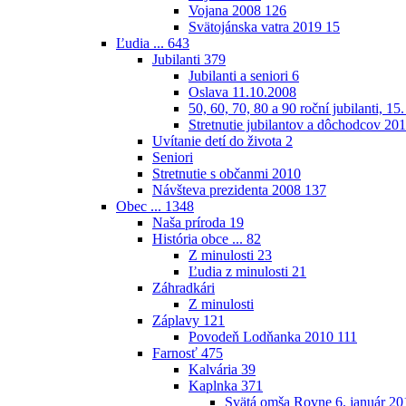
Vojana 2008
126
Svätojánska vatra 2019
15
Ľudia ...
643
Jubilanti
379
Jubilanti a seniori
6
Oslava 11.10.2008
50, 60, 70, 80 a 90 roční jubilanti, 15
Stretnutie jubilantov a dôchodcov 20
Uvítanie detí do života
2
Seniori
Stretnutie s občanmi 2010
Návšteva prezidenta 2008
137
Obec ...
1348
Naša príroda
19
História obce ...
82
Z minulosti
23
Ľudia z minulosti
21
Záhradkári
Z minulosti
Záplavy
121
Povodeň Lodňanka 2010
111
Farnosť
475
Kalvária
39
Kaplnka
371
Svätá omša Rovne 6. január 20