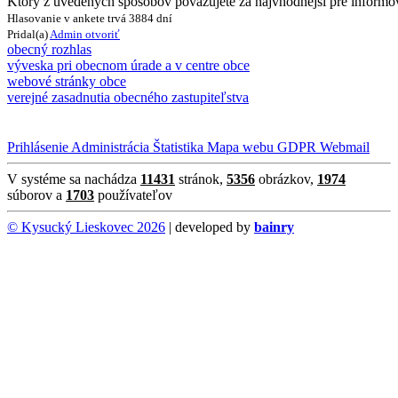
Ktorý z uvedených spôsobov považujete za najvhodnejší pre inform
Hlasovanie v ankete trvá 3884 dní
Pridal(a)
Admin
otvoriť
obecný rozhlas
výveska pri obecnom úrade a v centre obce
webové stránky obce
verejné zasadnutia obecného zastupiteľstva
Prihlásenie
Administrácia
Štatistika
Mapa webu
GDPR
Webmail
V systéme sa nachádza
11431
stránok,
5356
obrázkov,
1974
súborov a
1703
používateľov
© Kysucký Lieskovec 2026
| developed by
bainry