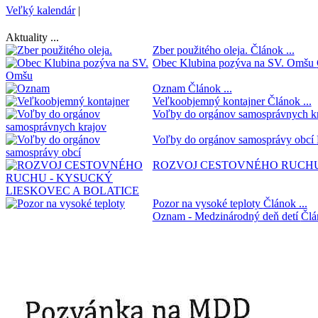
Veľký kalendár
|
Aktuality ...
Zber použitého oleja.
Článok ...
Obec Klubina pozýva na SV. Omšu
Oznam
Článok ...
Veľkoobjemný kontajner
Článok ...
Voľby do orgánov samosprávnych k
Voľby do orgánov samosprávy obcí
ROZVOJ CESTOVNÉHO RUCHU
Pozor na vysoké teploty
Článok ...
Oznam - Medzinárodný deň detí
Člá