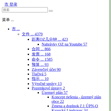
市
登录
菜单 ...
市 ...
文件 ...
4379
距离OZ几分钟 ...
423
Nahrávky OZ na Youtube
57
合同 ...
866
发票 ...
168
命令 ...
1585
预算 ...
93
Záverečný účet
90
Tlačivá
5
指示 ...
10
Výročné správy
13
Pozemkové úpravy
2
Územný plán
57
Koncept riešenia - územný plán
obce
22
Zmena a doplnok č.1 ÚPN-O
Kysucký Lieskovec
34