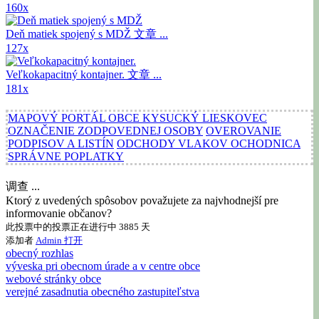
160x
Deň matiek spojený s MDŽ
文章 ...
127x
Veľkokapacitný kontajner.
文章 ...
181x
MAPOVÝ PORTÁL OBCE KYSUCKÝ LIESKOVEC
OZNAČENIE ZODPOVEDNEJ OSOBY
OVEROVANIE
PODPISOV A LISTÍN
ODCHODY VLAKOV OCHODNICA
SPRÁVNE POPLATKY
调查 ...
Ktorý z uvedených spôsobov považujete za najvhodnejší pre
informovanie občanov?
此投票中的投票正在进行中 3885 天
添加者
Admin
打开
obecný rozhlas
výveska pri obecnom úrade a v centre obce
webové stránky obce
verejné zasadnutia obecného zastupiteľstva