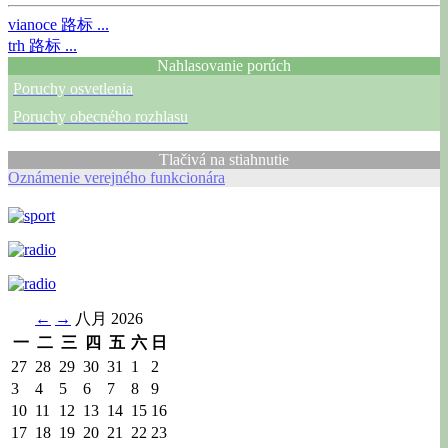
vianoce
路标 ...
trh
路标 ...
Nahlasovanie porúch
Poruchy osvetlenia
Poruchy obecného rozhlasu
Tlačivá na stiahnutie
Oznámenie verejného funkcionára
←
→
八月 2026
一
二
三
四
五
六
日
27
28
29
30
31
1
2
3
4
5
6
7
8
9
10
11
12
13
14
15
16
17
18
19
20
21
22
23