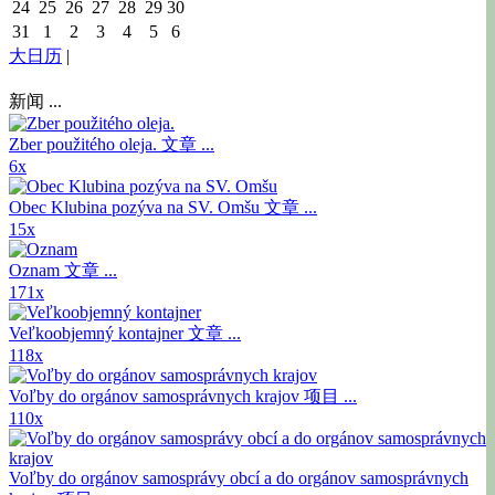
24
25
26
27
28
29
30
31
1
2
3
4
5
6
大日历
|
新闻 ...
Zber použitého oleja.
文章 ...
6x
Obec Klubina pozýva na SV. Omšu
文章 ...
15x
Oznam
文章 ...
171x
Veľkoobjemný kontajner
文章 ...
118x
Voľby do orgánov samosprávnych krajov
项目 ...
110x
Voľby do orgánov samosprávy obcí a do orgánov samosprávnych