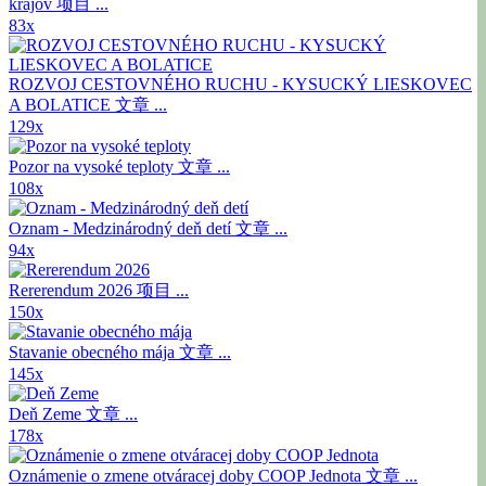
krajov
项目 ...
83x
ROZVOJ CESTOVNÉHO RUCHU - KYSUCKÝ LIESKOVEC
A BOLATICE
文章 ...
129x
Pozor na vysoké teploty
文章 ...
108x
Oznam - Medzinárodný deň detí
文章 ...
94x
Rererendum 2026
项目 ...
150x
Stavanie obecného mája
文章 ...
145x
Deň Zeme
文章 ...
178x
Oznámenie o zmene otváracej doby COOP Jednota
文章 ...