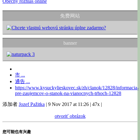
Obecný rozhlas online
免费网站
banner
市 ...
通告 ...
https://www.kysuckylieskovec.sk/zh/clanok/12828/informacia-
pre-zaujemcov-o-stanok-na-vianocnych-trhoch-12828
添加者
Jozef Pažitka
|
9 Nov 2017 at 11:26
|
47x
|
otvoriť obrázok
您可能也有兴趣