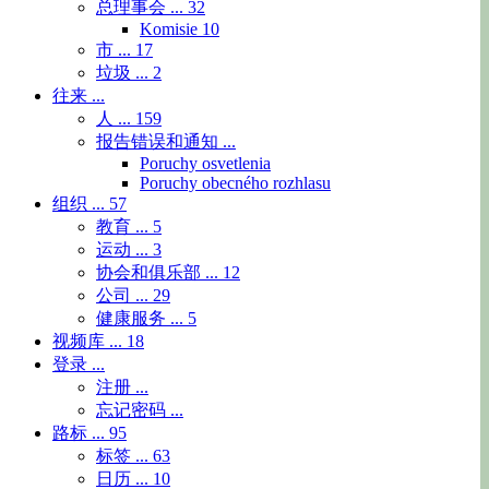
总理事会 ...
32
Komisie
10
市 ...
17
垃圾 ...
2
往来 ...
人 ...
159
报告错误和通知 ...
Poruchy osvetlenia
Poruchy obecného rozhlasu
组织 ...
57
教育 ...
5
运动 ...
3
协会和俱乐部 ...
12
公司 ...
29
健康服务 ...
5
视频库 ...
18
登录 ...
注册 ...
忘记密码 ...
路标 ...
95
标签 ...
63
日历 ...
10