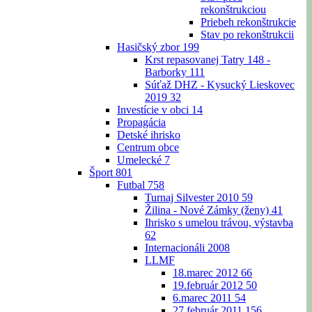
rekonštrukciou
Priebeh rekonštrukcie
Stav po rekonštrukcii
Hasičský zbor
199
Krst repasovanej Tatry 148 -
Barborky
111
Súťaž DHZ - Kysucký Lieskovec
2019
32
Investície v obci
14
Propagácia
Detské ihrisko
Centrum obce
Umelecké
7
Šport
801
Futbal
758
Turnaj Silvester 2010
59
Žilina - Nové Zámky (ženy)
41
Ihrisko s umelou trávou, výstavba
62
Internacionáli 2008
LLMF
18.marec 2012
66
19.február 2012
50
6.marec 2011
54
27.február 2011
156