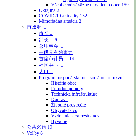
Všeobecné záväzné nariadenia obce
159
Ukrajina
2
COVID-19 aktuality
132
Mimoriadna situácia
2
市政府 ...
市长 ...
部长 ...
9
总理事会 ...
一般具有约束力
首席审计员 ...
14
社区中心 ...
人口 ...
Program hospodárskeho a sociálneho rozvoja
História obce
Prírodné pomery
Technická infraštruktúra
Doprava
Životné prostredie
Obyvateľstvo
Vzdelanie a zamestnanosť
Bývanie
公共采购
19
Voľby
6