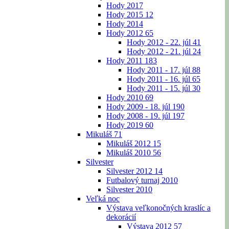
Hody 2017
Hody 2015
12
Hody 2014
Hody 2012
65
Hody 2012 - 22. júl
41
Hody 2012 - 21. júl
24
Hody 2011
183
Hody 2011 - 17. júl
88
Hody 2011 - 16. júl
65
Hody 2011 - 15. júl
30
Hody 2010
69
Hody 2009 - 18. júl
190
Hody 2008 - 19. júl
197
Hody 2019
60
Mikuláš
71
Mikuláš 2012
15
Mikuláš 2010
56
Silvester
Silvester 2012
14
Futbalový turnaj 2010
Silvester 2010
Veľká noc
Výstava veľkonočných kraslíc a
dekorácií
Výstava 2012
57