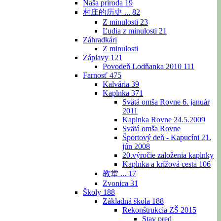
Naša príroda
19
村庄的历史 ...
82
Z minulosti
23
Ľudia z minulosti
21
Záhradkári
Z minulosti
Záplavy
121
Povodeň Lodňanka 2010
111
Farnosť
475
Kalvária
39
Kaplnka
371
Svätá omša Rovne 6. január
2011
Kaplnka Rovne 24.5.2009
Svätá omša Rovne
Športový deň - Kapucíni 21.
jún 2008
20.výročie založenia kaplnky
Kaplnka a krížová cesta
106
教堂 ...
17
Zvonica
31
Školy
188
Základná škola
188
Rekonštrukcia ZŠ 2015
Stav pred