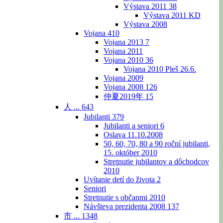
Výstava 2011
38
Výstava 2011 KD
Výstava 2008
Vojana
410
Vojana 2013
7
Vojana 2011
Vojana 2010
36
Vojana 2010 Pleš 26.6.
Vojana 2009
Vojana 2008
126
仲夏2019年
15
人 ...
643
Jubilanti
379
Jubilanti a seniori
6
Oslava 11.10.2008
50, 60, 70, 80 a 90 roční jubilanti,
15. október 2010
Stretnutie jubilantov a dôchodcov
2010
Uvítanie detí do života
2
Seniori
Stretnutie s občanmi 2010
Návšteva prezidenta 2008
137
市 ...
1348