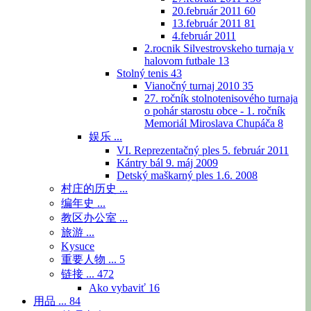
20.február 2011
60
13.február 2011
81
4.február 2011
2.rocnik Silvestrovskeho turnaja v
halovom futbale
13
Stolný tenis
43
Vianočný turnaj 2010
35
27. ročník stolnotenisového turnaja
o pohár starostu obce - 1. ročník
Memoriál Miroslava Chupáča
8
娱乐 ...
VI. Reprezentačný ples 5. február 2011
Kántry bál 9. máj 2009
Detský maškarný ples 1.6. 2008
村庄的历史 ...
编年史 ...
教区办公室 ...
旅游 ...
Kysuce
重要人物 ...
5
链接 ...
472
Ako vybaviť
16
用品 ...
84