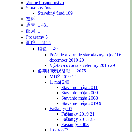
Vodné hospodárstvo
Stavebný úrad
Stavebný úrad
189
投诉 ...
通告 ...
431
邮局 ...
Programy
5
画廊 ...
5115
膳食 ...
49
Pečenie a varenie starodávnych jedál 6.
december 2010
20
Výstava ovocia a zeleniny 2015
29
假期和庆祝活动 ...
2075
MDŽ 2019
12
1. máj
240
Stavanie mája 2011
Stavanie mája 2009
Stavanie mája 2008
Stavanie mája 2019
9
Fašiangy
95
Fašiangy 2019
21
Fašiangy 2013
25
Fašiangy 2008
Hody
877