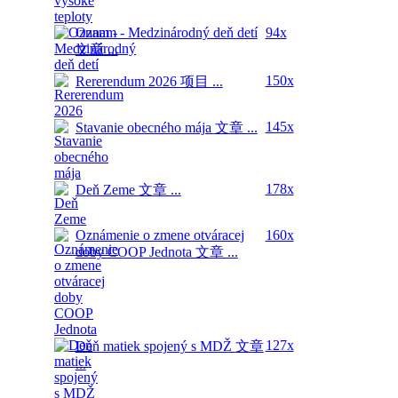
Oznam - Medzinárodný deň detí
94x
文章 ...
150x
Rererendum 2026
项目 ...
145x
Stavanie obecného mája
文章 ...
178x
Deň Zeme
文章 ...
Oznámenie o zmene otváracej
160x
doby COOP Jednota
文章 ...
127x
Deň matiek spojený s MDŽ
文章
...