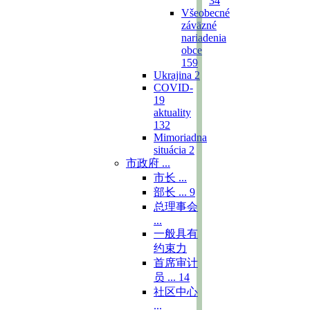
34
Všeobecné
záväzné
nariadenia
obce
159
Ukrajina
2
COVID-
19
aktuality
132
Mimoriadna
situácia
2
市政府 ...
市长 ...
部长 ...
9
总理事会
...
一般具有
约束力
首席审计
员 ...
14
社区中心
...