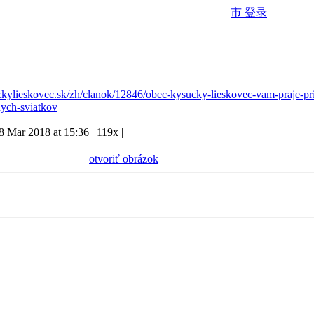
市
登录
kylieskovec.sk/zh/clanok/12846/obec-kysucky-lieskovec-vam-praje-pr
nych-sviatkov
8 Mar 2018 at 15:36
|
119x
|
otvoriť obrázok