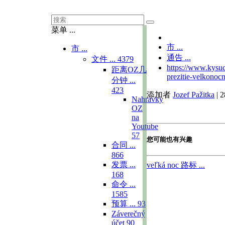
菜单 ...
市 ...
市 ...
通告 ...
文件 ...
4379
https://www.kysuc
距离OZ几
prezitie-velkonoc
分钟 ...
423
添加者
Jozef Pažitka
|
2
Nahrávky
OZ
na
Youtube
57
您可能也有兴趣
合同 ...
866
发票 ...
veľká noc
路标 ...
168
命令 ...
1585
预算 ...
93
Záverečný
účet
90