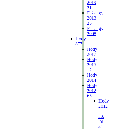
2019
21
Fašiangy
2013
25
Fašiangy
2008
Hody
877
Hody
2017
Hody
2015
12
Hody
2014
Hody
2012
65
Hody
2012
-
22.
júl
41