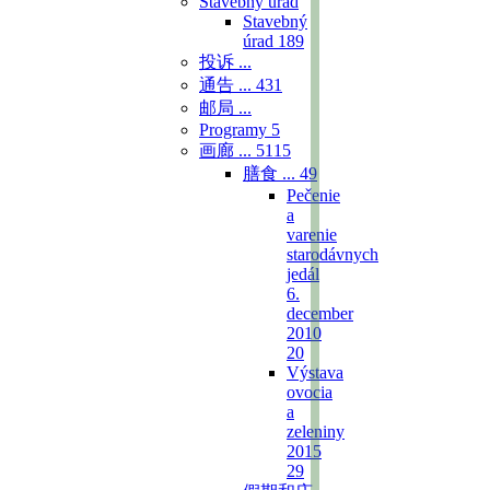
Stavebný úrad
Stavebný
úrad
189
投诉 ...
通告 ...
431
邮局 ...
Programy
5
画廊 ...
5115
膳食 ...
49
Pečenie
a
varenie
starodávnych
jedál
6.
december
2010
20
Výstava
ovocia
a
zeleniny
2015
29