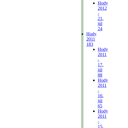
Hody
2012
-
21.
júl
24
Hody
2011
183
Hody
2011
-
17.
júl
88
Hody
2011
-
16.
júl
65
Hody
2011
-
15.