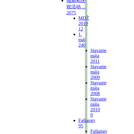
假期和庆
祝活动 ...
2075
MDŽ
2019
12
1.
máj
240
Stavanie
mája
2011
Stavanie
mája
2009
Stavanie
mája
2008
Stavanie
mája
2019
9
Fašiangy
95
Fašiangy