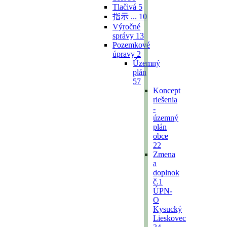
Tlačivá
5
指示 ...
10
Výročné
správy
13
Pozemkové
úpravy
2
Územný
plán
57
Koncept
riešenia
-
územný
plán
obce
22
Zmena
a
doplnok
č.1
ÚPN-
O
Kysucký
Lieskovec