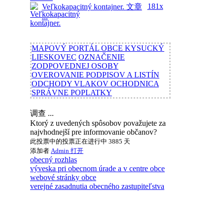
181x
Veľkokapacitný kontajner.
文章
...
MAPOVÝ PORTÁL OBCE KYSUCKÝ
LIESKOVEC
OZNAČENIE
ZODPOVEDNEJ OSOBY
OVEROVANIE PODPISOV A LISTÍN
ODCHODY VLAKOV OCHODNICA
SPRÁVNE POPLATKY
调查 ...
Ktorý z uvedených spôsobov považujete za
najvhodnejší pre informovanie občanov?
此投票中的投票正在进行中 3885 天
添加者
Admin
打开
obecný rozhlas
výveska pri obecnom úrade a v centre obce
webové stránky obce
verejné zasadnutia obecného zastupiteľstva