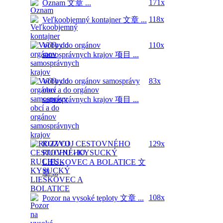
171x
Oznam
文章 ...
118x
Veľkoobjemný kontajner
文章 ...
Voľby do orgánov
110x
samosprávnych krajov
项目 ...
Voľby do orgánov samosprávy
83x
obcí a do orgánov
samosprávnych krajov
项目 ...
ROZVOJ CESTOVNÉHO
129x
RUCHU - KYSUCKÝ
LIESKOVEC A BOLATICE
文
章 ...
108x
Pozor na vysoké teploty
文章 ...