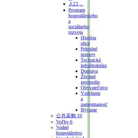
人口 ...
Program
hospodárskeho
a
sociálneho
rozvoja
História
obce
Prírodné
pomery
Technická
infraštruktúra
Doprava
Životné
prostredie
Obyvateľstvo
Vzdelanie
a
zamestnanosť
Bývanie
公共采购
19
Voľby
6
Vodné
hospodárstvo