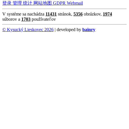
登录
管理
统计
网站地图
GDPR
Webmail
V systéme sa nachádza
11431
stránok,
5356
obrázkov,
1974
súborov a
1703
používateľov
© Kysucký Lieskovec 2026
| developed by
bainry