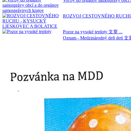
Voľby do orgánov samosprávy obcí 
ROZVOJ CESTOVNÉHO RUCHU
Pozor na vysoké teploty
文章 ...
Oznam - Medzinárodný deň detí
文章 