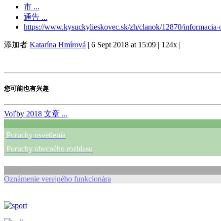
市 ...
通告 ...
https://www.kysuckylieskovec.sk/zh/clanok/12870/informacia-
添加者
Katarína Hmírová
|
6 Sept 2018 at 15:09
|
124x
|
您可能也有兴趣
Voľby 2018
文章 ...
Poruchy osvetlenia
Poruchy obecného rozhlasu
Oznámenie verejného funkcionára