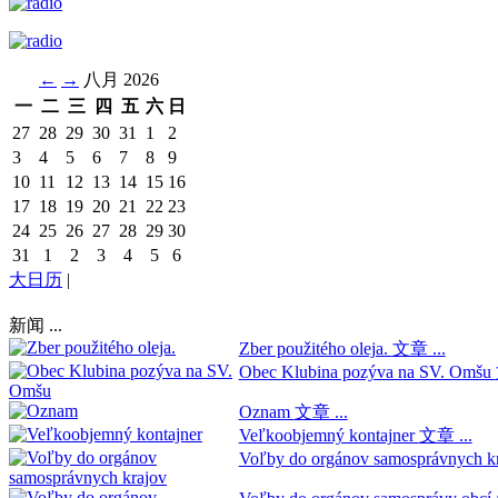
←
→
八月 2026
一
二
三
四
五
六
日
27
28
29
30
31
1
2
3
4
5
6
7
8
9
10
11
12
13
14
15
16
17
18
19
20
21
22
23
24
25
26
27
28
29
30
31
1
2
3
4
5
6
大日历
|
新闻 ...
Zber použitého oleja.
文章 ...
Obec Klubina pozýva na SV. Omšu
Oznam
文章 ...
Veľkoobjemný kontajner
文章 ...
Voľby do orgánov samosprávnych k