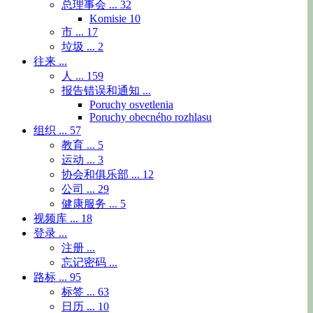
总理事会 ...
32
Komisie
10
市 ...
17
垃圾 ...
2
往来 ...
人 ...
159
报告错误和通知 ...
Poruchy osvetlenia
Poruchy obecného rozhlasu
组织 ...
57
教育 ...
5
运动 ...
3
协会和俱乐部 ...
12
公司 ...
29
健康服务 ...
5
视频库 ...
18
登录 ...
注册 ...
忘记密码 ...
路标 ...
95
标签 ...
63
日历 ...
10