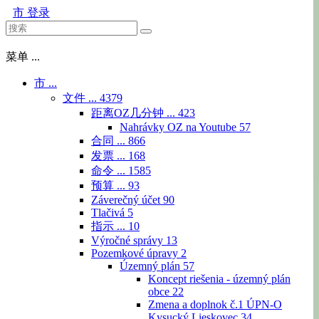
市
登录
菜单 ...
市 ...
文件 ...
4379
距离OZ几分钟 ...
423
Nahrávky OZ na Youtube
57
合同 ...
866
发票 ...
168
命令 ...
1585
预算 ...
93
Záverečný účet
90
Tlačivá
5
指示 ...
10
Výročné správy
13
Pozemkové úpravy
2
Územný plán
57
Koncept riešenia - územný plán
obce
22
Zmena a doplnok č.1 ÚPN-O
Kysucký Lieskovec
34