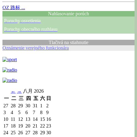
OZ
路标 ...
Nahlasovanie porúch
Poruchy osvetlenia
Poruchy obecného rozhlasu
Tlačivá na stiahnutie
Oznámenie verejného funkcionára
←
→
八月 2026
一
二
三
四
五
六
日
27
28
29
30
31
1
2
3
4
5
6
7
8
9
10
11
12
13
14
15
16
17
18
19
20
21
22
23
24
25
26
27
28
29
30