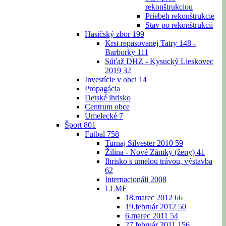
rekonštrukciou
Priebeh rekonštrukcie
Stav po rekonštrukcii
Hasičský zbor
199
Krst repasovanej Tatry 148 -
Barborky
111
Súťaž DHZ - Kysucký Lieskovec
2019
32
Investície v obci
14
Propagácia
Detské ihrisko
Centrum obce
Umelecké
7
Šport
801
Futbal
758
Turnaj Silvester 2010
59
Žilina - Nové Zámky (ženy)
41
Ihrisko s umelou trávou, výstavba
62
Internacionáli 2008
LLMF
18.marec 2012
66
19.február 2012
50
6.marec 2011
54
27.február 2011
156