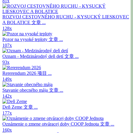
81x
ROZVOJ CESTOVNÉHO RUCHU - KYSUCKÝ LIESKOVEC
A BOLATICE
文章 ...
128x
Pozor na vysoké teploty
文章 ...
107x
Oznam - Medzinárodný deň detí
文章 ...
93x
Rererendum 2026
项目 ...
149x
Stavanie obecného mája
文章 ...
142x
Deň Zeme
文章 ...
177x
Oznámenie o zmene otváracej doby COOP Jednota
文章 ...
160x