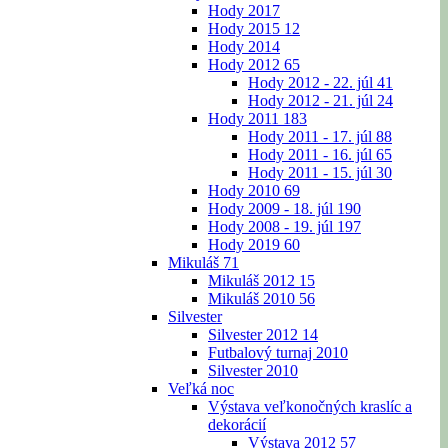
Hody 2017
Hody 2015
12
Hody 2014
Hody 2012
65
Hody 2012 - 22. júl
41
Hody 2012 - 21. júl
24
Hody 2011
183
Hody 2011 - 17. júl
88
Hody 2011 - 16. júl
65
Hody 2011 - 15. júl
30
Hody 2010
69
Hody 2009 - 18. júl
190
Hody 2008 - 19. júl
197
Hody 2019
60
Mikuláš
71
Mikuláš 2012
15
Mikuláš 2010
56
Silvester
Silvester 2012
14
Futbalový turnaj 2010
Silvester 2010
Veľká noc
Výstava veľkonočných kraslíc a
dekorácií
Výstava 2012
57