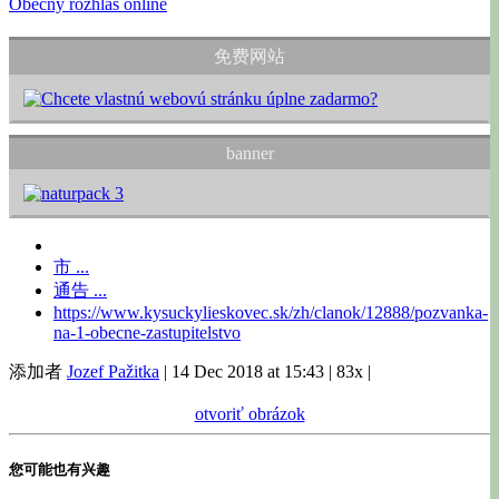
Obecný rozhlas online
免费网站
banner
市 ...
通告 ...
https://www.kysuckylieskovec.sk/zh/clanok/12888/pozvanka-
na-1-obecne-zastupitelstvo
添加者
Jozef Pažitka
|
14 Dec 2018 at 15:43
|
83x
|
otvoriť obrázok
您可能也有兴趣