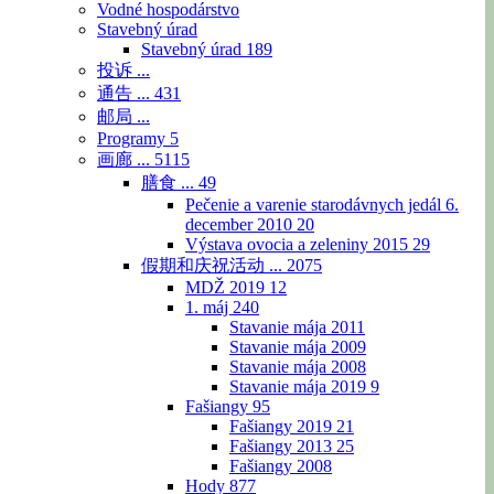
Vodné hospodárstvo
Stavebný úrad
Stavebný úrad
189
投诉 ...
通告 ...
431
邮局 ...
Programy
5
画廊 ...
5115
膳食 ...
49
Pečenie a varenie starodávnych jedál 6.
december 2010
20
Výstava ovocia a zeleniny 2015
29
假期和庆祝活动 ...
2075
MDŽ 2019
12
1. máj
240
Stavanie mája 2011
Stavanie mája 2009
Stavanie mája 2008
Stavanie mája 2019
9
Fašiangy
95
Fašiangy 2019
21
Fašiangy 2013
25
Fašiangy 2008
Hody
877