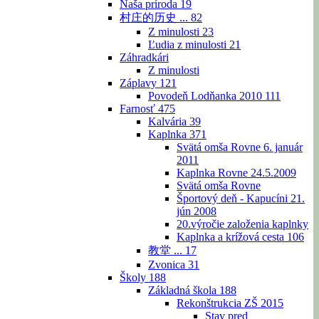
Naša príroda
19
村庄的历史 ...
82
Z minulosti
23
Ľudia z minulosti
21
Záhradkári
Z minulosti
Záplavy
121
Povodeň Lodňanka 2010
111
Farnosť
475
Kalvária
39
Kaplnka
371
Svätá omša Rovne 6. január
2011
Kaplnka Rovne 24.5.2009
Svätá omša Rovne
Športový deň - Kapucíni 21.
jún 2008
20.výročie založenia kaplnky
Kaplnka a krížová cesta
106
教堂 ...
17
Zvonica
31
Školy
188
Základná škola
188
Rekonštrukcia ZŠ 2015
Stav pred