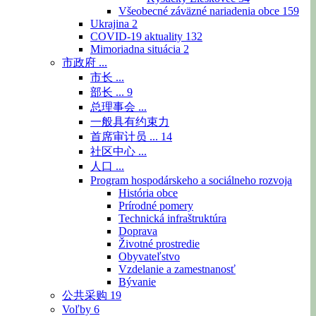
Všeobecné záväzné nariadenia obce
159
Ukrajina
2
COVID-19 aktuality
132
Mimoriadna situácia
2
市政府 ...
市长 ...
部长 ...
9
总理事会 ...
一般具有约束力
首席审计员 ...
14
社区中心 ...
人口 ...
Program hospodárskeho a sociálneho rozvoja
História obce
Prírodné pomery
Technická infraštruktúra
Doprava
Životné prostredie
Obyvateľstvo
Vzdelanie a zamestnanosť
Bývanie
公共采购
19
Voľby
6