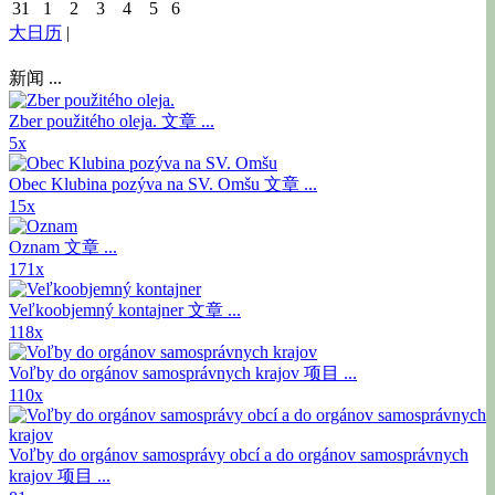
31
1
2
3
4
5
6
大日历
|
新闻 ...
Zber použitého oleja.
文章 ...
5x
Obec Klubina pozýva na SV. Omšu
文章 ...
15x
Oznam
文章 ...
171x
Veľkoobjemný kontajner
文章 ...
118x
Voľby do orgánov samosprávnych krajov
项目 ...
110x
Voľby do orgánov samosprávy obcí a do orgánov samosprávnych
krajov
项目 ...