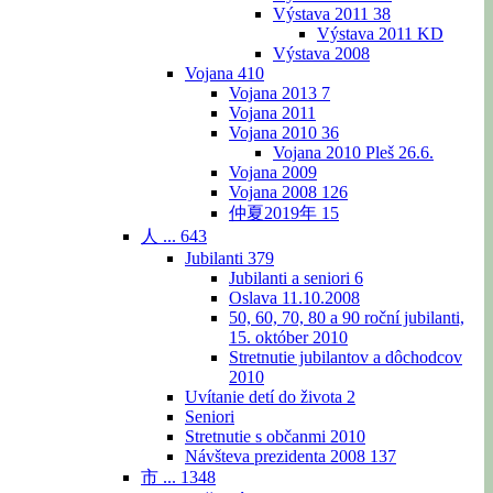
Výstava 2011
38
Výstava 2011 KD
Výstava 2008
Vojana
410
Vojana 2013
7
Vojana 2011
Vojana 2010
36
Vojana 2010 Pleš 26.6.
Vojana 2009
Vojana 2008
126
仲夏2019年
15
人 ...
643
Jubilanti
379
Jubilanti a seniori
6
Oslava 11.10.2008
50, 60, 70, 80 a 90 roční jubilanti,
15. október 2010
Stretnutie jubilantov a dôchodcov
2010
Uvítanie detí do života
2
Seniori
Stretnutie s občanmi 2010
Návšteva prezidenta 2008
137
市 ...
1348