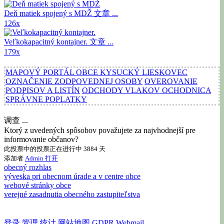
Deň matiek spojený s MDŽ
文章 ...
126x
Veľkokapacitný kontajner.
文章 ...
179x
MAPOVÝ PORTÁL OBCE KYSUCKÝ LIESKOVEC
OZNAČENIE ZODPOVEDNEJ OSOBY
OVEROVANIE
PODPISOV A LISTÍN
ODCHODY VLAKOV OCHODNICA
SPRÁVNE POPLATKY
调查 ...
Ktorý z uvedených spôsobov považujete za najvhodnejší pre
informovanie občanov?
此投票中的投票正在进行中 3884 天
添加者
Admin
打开
obecný rozhlas
výveska pri obecnom úrade a v centre obce
webové stránky obce
verejné zasadnutia obecného zastupiteľstva
登录
管理
统计
网站地图
GDPR
Webmail