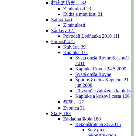
村庄的历史 ...
82
Z minulosti
23
Ľudia z minulosti
21
Záhradkári
Z minulosti
Záplavy
121
Povodeň Lodňanka 2010
111
Farnosť
475
Kalvária
39
Kaplnka
371
Svätá omša Rovne 6. január
2011
Kaplnka Rovne 24.5.2009
Svätá omša Rovne
Športový deň - Kapucíni 21.
jún 2008
20.výročie založenia kaplnky
Kaplnka a krížová cesta
106
教堂 ...
17
Zvonica
31
Školy
188
Základná škola
188
Rekonštrukcia ZŠ 2015
Stav pred
rekonštrukciou