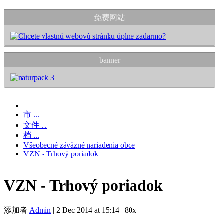
免费网站
banner
市 ...
文件 ...
档 ...
Všeobecné záväzné nariadenia obce
VZN - Trhový poriadok
VZN - Trhový poriadok
添加者
Admin
|
2 Dec 2014 at 15:14
|
80x
|