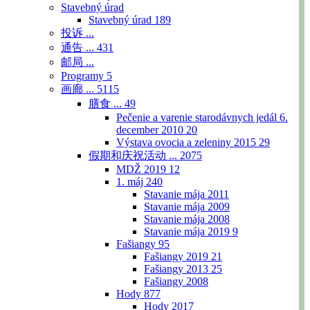
Stavebný úrad
Stavebný úrad
189
投诉 ...
通告 ...
431
邮局 ...
Programy
5
画廊 ...
5115
膳食 ...
49
Pečenie a varenie starodávnych jedál 6.
december 2010
20
Výstava ovocia a zeleniny 2015
29
假期和庆祝活动 ...
2075
MDŽ 2019
12
1. máj
240
Stavanie mája 2011
Stavanie mája 2009
Stavanie mája 2008
Stavanie mája 2019
9
Fašiangy
95
Fašiangy 2019
21
Fašiangy 2013
25
Fašiangy 2008
Hody
877
Hody 2017