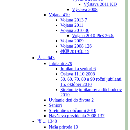
Výstava 2011 KD
Výstava 2008
Vojana
410
Vojana 2013
7
Vojana 2011
Vojana 2010
36
Vojana 2010 Pleš 26.6.
Vojana 2009
Vojana 2008
126
仲夏2019年
15
人 ...
643
Jubilanti
379
Jubilanti a seniori
6
Oslava 11.10.2008
50, 60, 70, 80 a 90 roční jubilanti,
15. október 2010
Stretnutie jubilantov a dôchodcov
2010
Uvítanie detí do života
2
Seniori
Stretnutie s občanmi 2010
Návšteva prezidenta 2008
137
市 ...
1348
Naša príroda
19