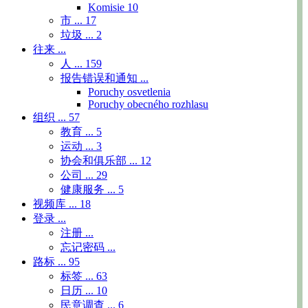
Komisie
10
市 ...
17
垃圾 ...
2
往来 ...
人 ...
159
报告错误和通知 ...
Poruchy osvetlenia
Poruchy obecného rozhlasu
组织 ...
57
教育 ...
5
运动 ...
3
协会和俱乐部 ...
12
公司 ...
29
健康服务 ...
5
视频库 ...
18
登录 ...
注册 ...
忘记密码 ...
路标 ...
95
标签 ...
63
日历 ...
10
民意调查 ...
6