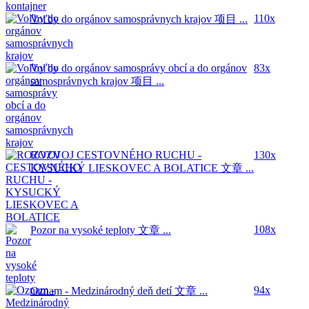
110x
Voľby do orgánov samosprávnych krajov
项目 ...
Voľby do orgánov samosprávy obcí a do orgánov
83x
samosprávnych krajov
项目 ...
ROZVOJ CESTOVNÉHO RUCHU -
130x
KYSUCKÝ LIESKOVEC A BOLATICE
文章 ...
108x
Pozor na vysoké teploty
文章 ...
94x
Oznam - Medzinárodný deň detí
文章 ...