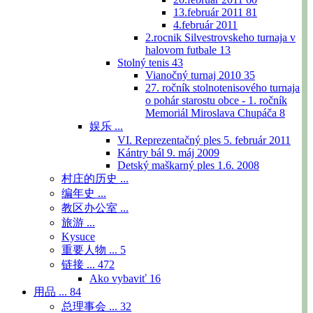
13.február 2011
81
4.február 2011
2.rocnik Silvestrovskeho turnaja v
halovom futbale
13
Stolný tenis
43
Vianočný turnaj 2010
35
27. ročník stolnotenisového turnaja
o pohár starostu obce - 1. ročník
Memoriál Miroslava Chupáča
8
娱乐 ...
VI. Reprezentačný ples 5. február 2011
Kántry bál 9. máj 2009
Detský maškarný ples 1.6. 2008
村庄的历史 ...
编年史 ...
教区办公室 ...
旅游 ...
Kysuce
重要人物 ...
5
链接 ...
472
Ako vybaviť
16
用品 ...
84
总理事会 ...
32