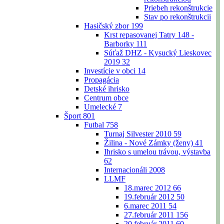
Priebeh rekonštrukcie
Stav po rekonštrukcii
Hasičský zbor
199
Krst repasovanej Tatry 148 -
Barborky
111
Súťaž DHZ - Kysucký Lieskovec
2019
32
Investície v obci
14
Propagácia
Detské ihrisko
Centrum obce
Umelecké
7
Šport
801
Futbal
758
Turnaj Silvester 2010
59
Žilina - Nové Zámky (ženy)
41
Ihrisko s umelou trávou, výstavba
62
Internacionáli 2008
LLMF
18.marec 2012
66
19.február 2012
50
6.marec 2011
54
27.február 2011
156
20.február 2011
60