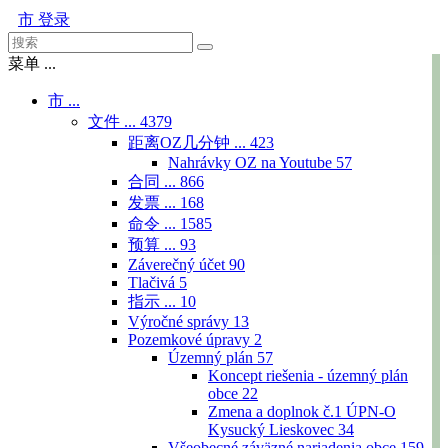
市
登录
菜单 ...
市 ...
文件 ...
4379
距离OZ几分钟 ...
423
Nahrávky OZ na Youtube
57
合同 ...
866
发票 ...
168
命令 ...
1585
预算 ...
93
Záverečný účet
90
Tlačivá
5
指示 ...
10
Výročné správy
13
Pozemkové úpravy
2
Územný plán
57
Koncept riešenia - územný plán
obce
22
Zmena a doplnok č.1 ÚPN-O
Kysucký Lieskovec
34
Všeobecné záväzné nariadenia obce
159