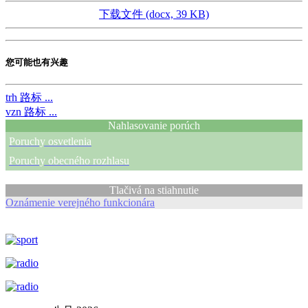
下载文件 (docx, 39 KB)
您可能也有兴趣
trh
路标 ...
vzn
路标 ...
Nahlasovanie porúch
Poruchy osvetlenia
Poruchy obecného rozhlasu
Tlačivá na stiahnutie
Oznámenie verejného funkcionára