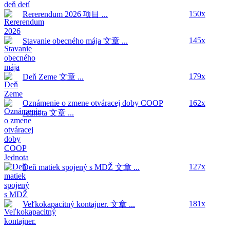
150x
Rererendum 2026
项目 ...
145x
Stavanie obecného mája
文章 ...
179x
Deň Zeme
文章 ...
Oznámenie o zmene otváracej doby COOP
162x
Jednota
文章 ...
127x
Deň matiek spojený s MDŽ
文章 ...
181x
Veľkokapacitný kontajner.
文章 ...