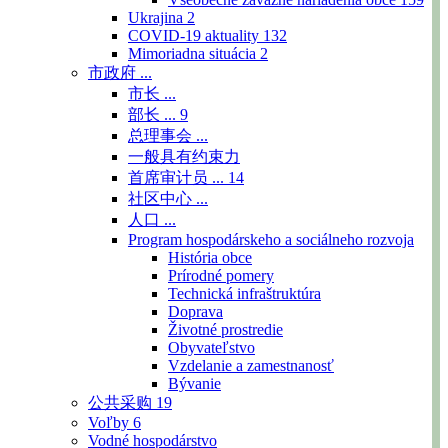
Ukrajina
2
COVID-19 aktuality
132
Mimoriadna situácia
2
市政府 ...
市长 ...
部长 ...
9
总理事会 ...
一般具有约束力
首席审计员 ...
14
社区中心 ...
人口 ...
Program hospodárskeho a sociálneho rozvoja
História obce
Prírodné pomery
Technická infraštruktúra
Doprava
Životné prostredie
Obyvateľstvo
Vzdelanie a zamestnanosť
Bývanie
公共采购
19
Voľby
6
Vodné hospodárstvo