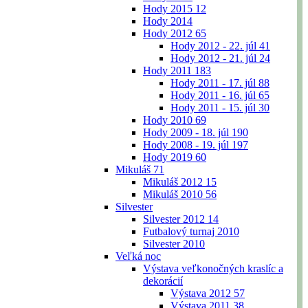
Hody 2015
12
Hody 2014
Hody 2012
65
Hody 2012 - 22. júl
41
Hody 2012 - 21. júl
24
Hody 2011
183
Hody 2011 - 17. júl
88
Hody 2011 - 16. júl
65
Hody 2011 - 15. júl
30
Hody 2010
69
Hody 2009 - 18. júl
190
Hody 2008 - 19. júl
197
Hody 2019
60
Mikuláš
71
Mikuláš 2012
15
Mikuláš 2010
56
Silvester
Silvester 2012
14
Futbalový turnaj 2010
Silvester 2010
Veľká noc
Výstava veľkonočných kraslíc a
dekorácií
Výstava 2012
57
Výstava 2011
38