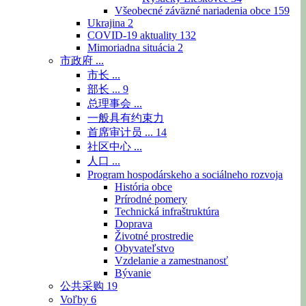
Všeobecné záväzné nariadenia obce
159
Ukrajina
2
COVID-19 aktuality
132
Mimoriadna situácia
2
市政府 ...
市长 ...
部长 ...
9
总理事会 ...
一般具有约束力
首席审计员 ...
14
社区中心 ...
人口 ...
Program hospodárskeho a sociálneho rozvoja
História obce
Prírodné pomery
Technická infraštruktúra
Doprava
Životné prostredie
Obyvateľstvo
Vzdelanie a zamestnanosť
Bývanie
公共采购
19
Voľby
6