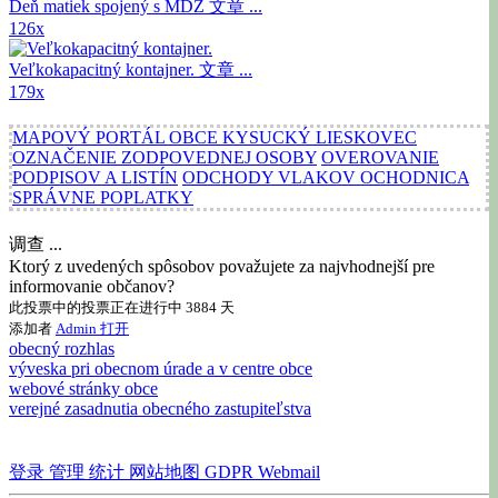
Deň matiek spojený s MDŽ
文章 ...
126x
Veľkokapacitný kontajner.
文章 ...
179x
MAPOVÝ PORTÁL OBCE KYSUCKÝ LIESKOVEC
OZNAČENIE ZODPOVEDNEJ OSOBY
OVEROVANIE
PODPISOV A LISTÍN
ODCHODY VLAKOV OCHODNICA
SPRÁVNE POPLATKY
调查 ...
Ktorý z uvedených spôsobov považujete za najvhodnejší pre
informovanie občanov?
此投票中的投票正在进行中 3884 天
添加者
Admin
打开
obecný rozhlas
výveska pri obecnom úrade a v centre obce
webové stránky obce
verejné zasadnutia obecného zastupiteľstva
登录
管理
统计
网站地图
GDPR
Webmail