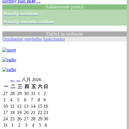
územný plán
路标 ...
Nahlasovanie porúch
Poruchy osvetlenia
Poruchy obecného rozhlasu
Tlačivá na stiahnutie
Oznámenie verejného funkcionára
←
→
八月 2026
一
二
三
四
五
六
日
27
28
29
30
31
1
2
3
4
5
6
7
8
9
10
11
12
13
14
15
16
17
18
19
20
21
22
23
24
25
26
27
28
29
30
31
1
2
3
4
5
6