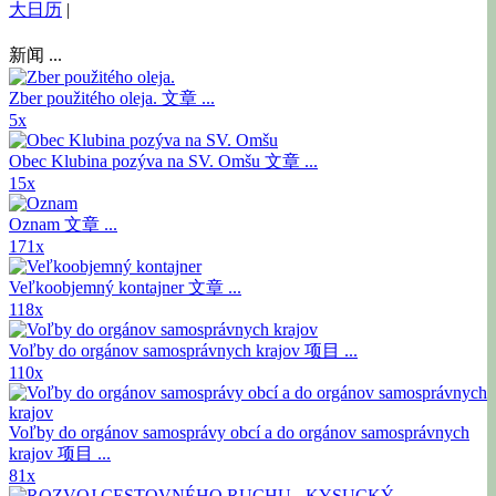
大日历
|
新闻 ...
Zber použitého oleja.
文章 ...
5x
Obec Klubina pozýva na SV. Omšu
文章 ...
15x
Oznam
文章 ...
171x
Veľkoobjemný kontajner
文章 ...
118x
Voľby do orgánov samosprávnych krajov
项目 ...
110x
Voľby do orgánov samosprávy obcí a do orgánov samosprávnych
krajov
项目 ...
81x