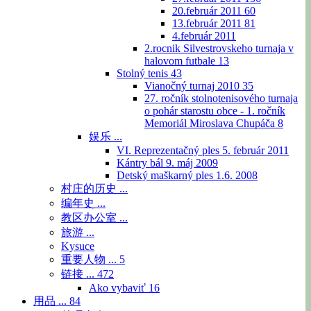
20.február 2011
60
13.február 2011
81
4.február 2011
2.rocnik Silvestrovskeho turnaja v
halovom futbale
13
Stolný tenis
43
Vianočný turnaj 2010
35
27. ročník stolnotenisového turnaja
o pohár starostu obce - 1. ročník
Memoriál Miroslava Chupáča
8
娱乐 ...
VI. Reprezentačný ples 5. február 2011
Kántry bál 9. máj 2009
Detský maškarný ples 1.6. 2008
村庄的历史 ...
编年史 ...
教区办公室 ...
旅游 ...
Kysuce
重要人物 ...
5
链接 ...
472
Ako vybaviť
16
用品 ...
84