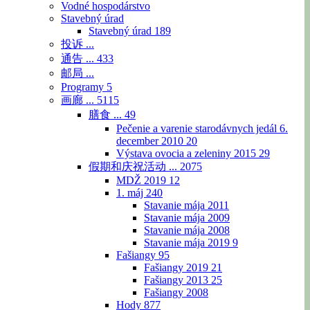
Vodné hospodárstvo
Stavebný úrad
Stavebný úrad
189
投诉 ...
通告 ...
433
邮局 ...
Programy
5
画廊 ...
5115
膳食 ...
49
Pečenie a varenie starodávnych jedál 6.
december 2010
20
Výstava ovocia a zeleniny 2015
29
假期和庆祝活动 ...
2075
MDŽ 2019
12
1. máj
240
Stavanie mája 2011
Stavanie mája 2009
Stavanie mája 2008
Stavanie mája 2019
9
Fašiangy
95
Fašiangy 2019
21
Fašiangy 2013
25
Fašiangy 2008
Hody
877