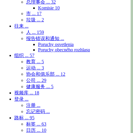
总理事会 ...
32
Komisie
10
市 ...
17
垃圾 ...
2
往来 ...
人 ...
159
报告错误和通知 ...
Poruchy osvetlenia
Poruchy obecného rozhlasu
组织 ...
57
教育 ...
5
运动 ...
3
协会和俱乐部 ...
12
公司 ...
29
健康服务 ...
5
视频库 ...
18
登录 ...
注册 ...
忘记密码 ...
路标 ...
95
标签 ...
63
日历 ...
10