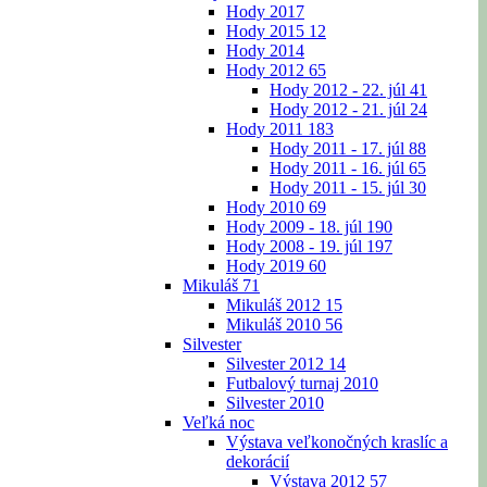
Hody 2017
Hody 2015
12
Hody 2014
Hody 2012
65
Hody 2012 - 22. júl
41
Hody 2012 - 21. júl
24
Hody 2011
183
Hody 2011 - 17. júl
88
Hody 2011 - 16. júl
65
Hody 2011 - 15. júl
30
Hody 2010
69
Hody 2009 - 18. júl
190
Hody 2008 - 19. júl
197
Hody 2019
60
Mikuláš
71
Mikuláš 2012
15
Mikuláš 2010
56
Silvester
Silvester 2012
14
Futbalový turnaj 2010
Silvester 2010
Veľká noc
Výstava veľkonočných kraslíc a
dekorácií
Výstava 2012
57