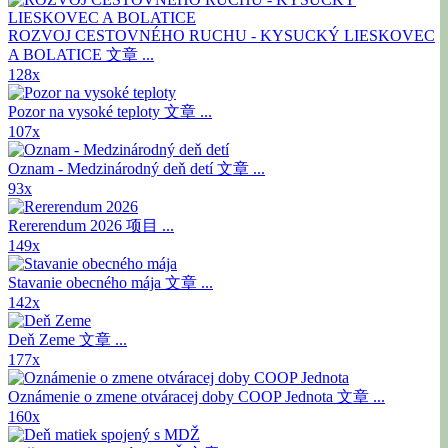
ROZVOJ CESTOVNÉHO RUCHU - KYSUCKÝ LIESKOVEC
A BOLATICE
文章 ...
128x
Pozor na vysoké teploty
文章 ...
107x
Oznam - Medzinárodný deň detí
文章 ...
93x
Rererendum 2026
项目 ...
149x
Stavanie obecného mája
文章 ...
142x
Deň Zeme
文章 ...
177x
Oznámenie o zmene otváracej doby COOP Jednota
文章 ...
160x