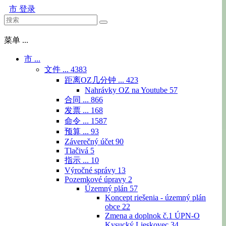
市
登录
菜单 ...
市 ...
文件 ...
4383
距离OZ几分钟 ...
423
Nahrávky OZ na Youtube
57
合同 ...
866
发票 ...
168
命令 ...
1587
预算 ...
93
Záverečný účet
90
Tlačivá
5
指示 ...
10
Výročné správy
13
Pozemkové úpravy
2
Územný plán
57
Koncept riešenia - územný plán
obce
22
Zmena a doplnok č.1 ÚPN-O
Kysucký Lieskovec
34