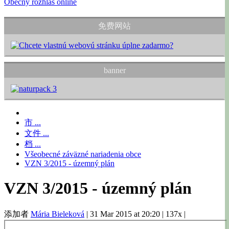
Obecný rozhlas online
免费网站
banner
市 ...
文件 ...
档 ...
Všeobecné záväzné nariadenia obce
VZN 3/2015 - územný plán
VZN 3/2015 - územný plán
添加者
Mária Bieleková
|
31 Mar 2015 at 20:20
|
137x
|