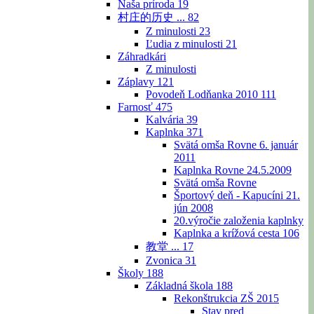
Naša príroda
19
村庄的历史 ...
82
Z minulosti
23
Ľudia z minulosti
21
Záhradkári
Z minulosti
Záplavy
121
Povodeň Lodňanka 2010
111
Farnosť
475
Kalvária
39
Kaplnka
371
Svätá omša Rovne 6. január
2011
Kaplnka Rovne 24.5.2009
Svätá omša Rovne
Športový deň - Kapucíni 21.
jún 2008
20.výročie založenia kaplnky
Kaplnka a krížová cesta
106
教堂 ...
17
Zvonica
31
Školy
188
Základná škola
188
Rekonštrukcia ZŠ 2015
Stav pred