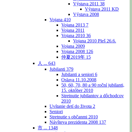
Výstava 2011
38
Výstava 2011 KD
Výstava 2008
Vojana
410
Vojana 2013
7
Vojana 2011
Vojana 2010
36
Vojana 2010 Pleš 26.6.
Vojana 2009
Vojana 2008
126
仲夏2019年
15
人 ...
643
Jubilanti
379
Jubilanti a seniori
6
Oslava 11.10.2008
50, 60, 70, 80 a 90 roční jubilanti,
15. október 2010
Stretnutie jubilantov a dôchodcov
2010
Uvítanie detí do života
2
Seniori
Stretnutie s občanmi 2010
Návšteva prezidenta 2008
137
市 ...
1348