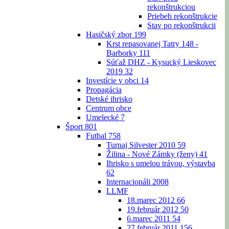
rekonštrukciou
Priebeh rekonštrukcie
Stav po rekonštrukcii
Hasičský zbor
199
Krst repasovanej Tatry 148 -
Barborky
111
Súťaž DHZ - Kysucký Lieskovec
2019
32
Investície v obci
14
Propagácia
Detské ihrisko
Centrum obce
Umelecké
7
Šport
801
Futbal
758
Turnaj Silvester 2010
59
Žilina - Nové Zámky (ženy)
41
Ihrisko s umelou trávou, výstavba
62
Internacionáli 2008
LLMF
18.marec 2012
66
19.február 2012
50
6.marec 2011
54
27.február 2011
156