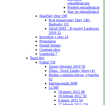
rekonštrukciou
Priebeh rekonštrukcie
Stav po rekonštrukcii
Hasičský zbor
199
Krst repasovanej Tatry 148 -
Barborky
111
Súťaž DHZ - Kysucký Lieskovec
2019
32
Investície v obci
14
Propagácia
Detské ihrisko
Centrum obce
Umelecké
7
Šport
801
Futbal
758
Turnaj Silvester 2010
59
Žilina - Nové Zámky (ženy)
41
Ihrisko s umelou trávou, výstavba
62
Internacionáli 2008
LLMF
18.marec 2012
66
19.február 2012
50
6.marec 2011
54
27.február 2011
156