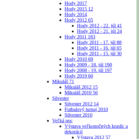
Hody 2017
Hody 2015
12
Hody 2014
Hody 2012
65
Hody 2012 - 22. júl
41
Hody 2012 - 21. júl
24
Hody 2011
183
Hody 2011 - 17. júl
88
Hody 2011 - 16. júl
65
Hody 2011 - 15. júl
30
Hody 2010
69
Hody 2009 - 18. júl
190
Hody 2008 - 19. júl
197
Hody 2019
60
Mikuláš
71
Mikuláš 2012
15
Mikuláš 2010
56
Silvester
Silvester 2012
14
Futbalový turnaj 2010
Silvester 2010
Veľká noc
Výstava veľkonočných kraslíc a
dekorácií
Výstava 2012
57