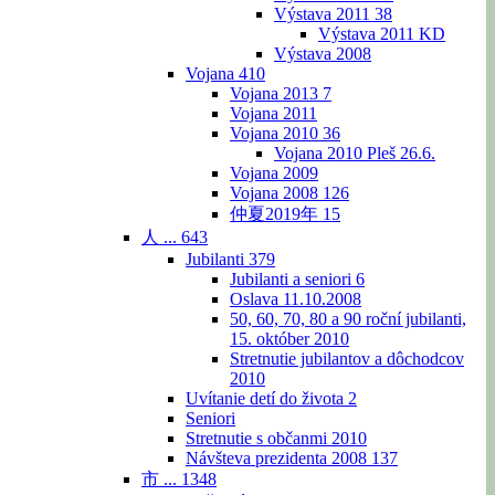
Výstava 2011
38
Výstava 2011 KD
Výstava 2008
Vojana
410
Vojana 2013
7
Vojana 2011
Vojana 2010
36
Vojana 2010 Pleš 26.6.
Vojana 2009
Vojana 2008
126
仲夏2019年
15
人 ...
643
Jubilanti
379
Jubilanti a seniori
6
Oslava 11.10.2008
50, 60, 70, 80 a 90 roční jubilanti,
15. október 2010
Stretnutie jubilantov a dôchodcov
2010
Uvítanie detí do života
2
Seniori
Stretnutie s občanmi 2010
Návšteva prezidenta 2008
137
市 ...
1348