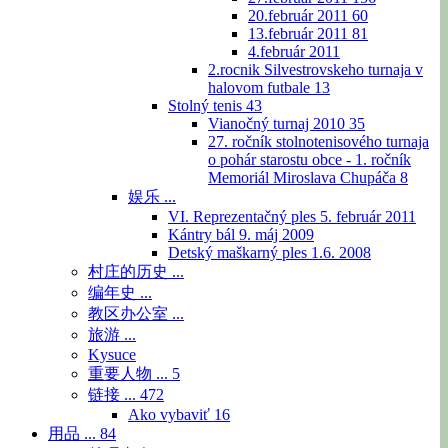
20.február 2011
60
13.február 2011
81
4.február 2011
2.rocnik Silvestrovskeho turnaja v
halovom futbale
13
Stolný tenis
43
Vianočný turnaj 2010
35
27. ročník stolnotenisového turnaja
o pohár starostu obce - 1. ročník
Memoriál Miroslava Chupáča
8
娱乐 ...
VI. Reprezentačný ples 5. február 2011
Kántry bál 9. máj 2009
Detský maškarný ples 1.6. 2008
村庄的历史 ...
编年史 ...
教区办公室 ...
旅游 ...
Kysuce
重要人物 ...
5
链接 ...
472
Ako vybaviť
16
用品 ...
84