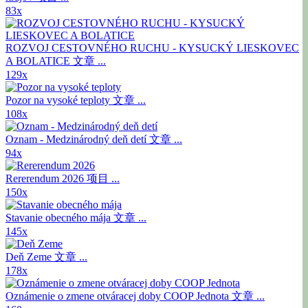
83x
ROZVOJ CESTOVNÉHO RUCHU - KYSUCKÝ LIESKOVEC
A BOLATICE
文章 ...
129x
Pozor na vysoké teploty
文章 ...
108x
Oznam - Medzinárodný deň detí
文章 ...
94x
Rererendum 2026
项目 ...
150x
Stavanie obecného mája
文章 ...
145x
Deň Zeme
文章 ...
178x
Oznámenie o zmene otváracej doby COOP Jednota
文章 ...