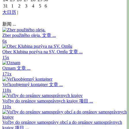
31
1
2
3
4
5
6
大日历
|
新闻 ...
Zber použitého oleja.
文章 ...
6x
Obec Klubina pozýva na SV. Omšu
文章 ...
15x
Oznam
文章 ...
171x
Veľkoobjemný kontajner
文章 ...
118x
Voľby do orgánov samosprávnych krajov
项目 ...
110x
Voľby do orgánov samosprávy obcí a do orgánov samosprávnych
krajov
项目 ...