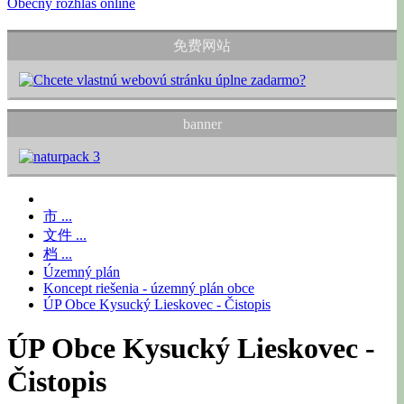
Obecný rozhlas online
免费网站
banner
市 ...
文件 ...
档 ...
Územný plán
Koncept riešenia - územný plán obce
ÚP Obce Kysucký Lieskovec - Čistopis
ÚP Obce Kysucký Lieskovec -
Čistopis