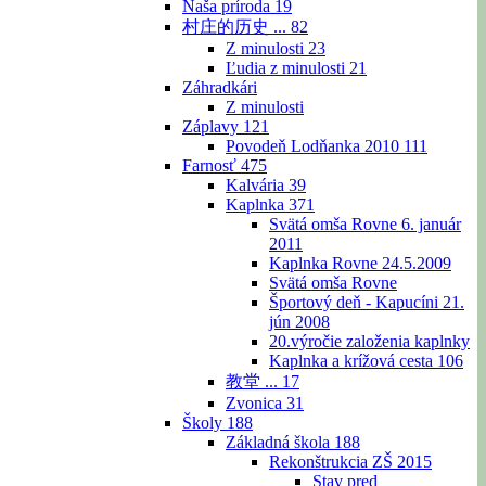
Naša príroda
19
村庄的历史 ...
82
Z minulosti
23
Ľudia z minulosti
21
Záhradkári
Z minulosti
Záplavy
121
Povodeň Lodňanka 2010
111
Farnosť
475
Kalvária
39
Kaplnka
371
Svätá omša Rovne 6. január
2011
Kaplnka Rovne 24.5.2009
Svätá omša Rovne
Športový deň - Kapucíni 21.
jún 2008
20.výročie založenia kaplnky
Kaplnka a krížová cesta
106
教堂 ...
17
Zvonica
31
Školy
188
Základná škola
188
Rekonštrukcia ZŠ 2015
Stav pred