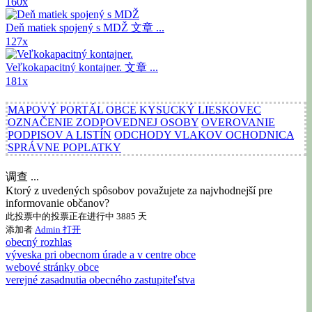
160x
Deň matiek spojený s MDŽ
文章 ...
127x
Veľkokapacitný kontajner.
文章 ...
181x
MAPOVÝ PORTÁL OBCE KYSUCKÝ LIESKOVEC
OZNAČENIE ZODPOVEDNEJ OSOBY
OVEROVANIE
PODPISOV A LISTÍN
ODCHODY VLAKOV OCHODNICA
SPRÁVNE POPLATKY
调查 ...
Ktorý z uvedených spôsobov považujete za najvhodnejší pre
informovanie občanov?
此投票中的投票正在进行中 3885 天
添加者
Admin
打开
obecný rozhlas
výveska pri obecnom úrade a v centre obce
webové stránky obce
verejné zasadnutia obecného zastupiteľstva