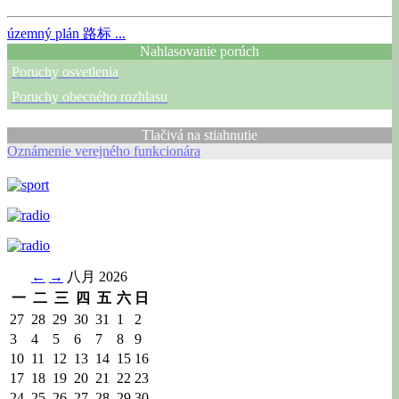
územný plán
路标 ...
Nahlasovanie porúch
Poruchy osvetlenia
Poruchy obecného rozhlasu
Tlačivá na stiahnutie
Oznámenie verejného funkcionára
←
→
八月 2026
一
二
三
四
五
六
日
27
28
29
30
31
1
2
3
4
5
6
7
8
9
10
11
12
13
14
15
16
17
18
19
20
21
22
23
24
25
26
27
28
29
30