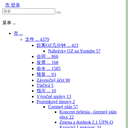
市
登录
菜单 ...
市 ...
文件 ...
4379
距离OZ几分钟 ...
423
Nahrávky OZ na Youtube
57
合同 ...
866
发票 ...
168
命令 ...
1585
预算 ...
93
Záverečný účet
90
Tlačivá
5
指示 ...
10
Výročné správy
13
Pozemkové úpravy
2
Územný plán
57
Koncept riešenia - územný plán
obce
22
Zmena a doplnok č.1 ÚPN-O
Kysucký Lieskovec
34