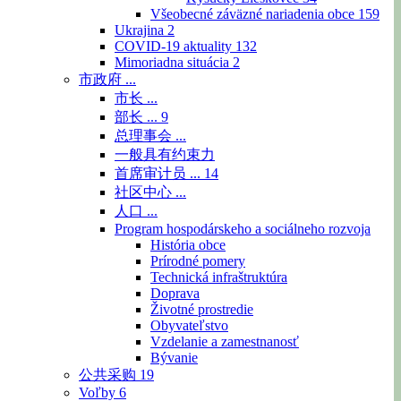
Všeobecné záväzné nariadenia obce
159
Ukrajina
2
COVID-19 aktuality
132
Mimoriadna situácia
2
市政府 ...
市长 ...
部长 ...
9
总理事会 ...
一般具有约束力
首席审计员 ...
14
社区中心 ...
人口 ...
Program hospodárskeho a sociálneho rozvoja
História obce
Prírodné pomery
Technická infraštruktúra
Doprava
Životné prostredie
Obyvateľstvo
Vzdelanie a zamestnanosť
Bývanie
公共采购
19
Voľby
6