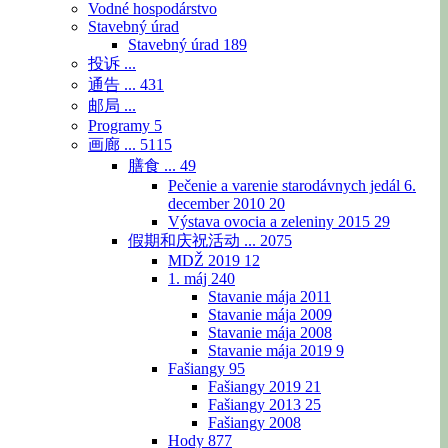
Vodné hospodárstvo
Stavebný úrad
Stavebný úrad
189
投诉 ...
通告 ...
431
邮局 ...
Programy
5
画廊 ...
5115
膳食 ...
49
Pečenie a varenie starodávnych jedál 6.
december 2010
20
Výstava ovocia a zeleniny 2015
29
假期和庆祝活动 ...
2075
MDŽ 2019
12
1. máj
240
Stavanie mája 2011
Stavanie mája 2009
Stavanie mája 2008
Stavanie mája 2019
9
Fašiangy
95
Fašiangy 2019
21
Fašiangy 2013
25
Fašiangy 2008
Hody
877