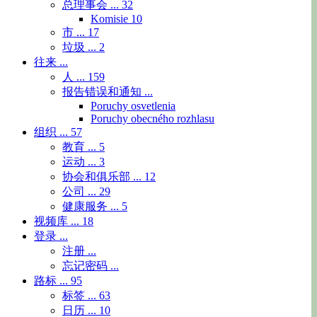
总理事会 ...
32
Komisie
10
市 ...
17
垃圾 ...
2
往来 ...
人 ...
159
报告错误和通知 ...
Poruchy osvetlenia
Poruchy obecného rozhlasu
组织 ...
57
教育 ...
5
运动 ...
3
协会和俱乐部 ...
12
公司 ...
29
健康服务 ...
5
视频库 ...
18
登录 ...
注册 ...
忘记密码 ...
路标 ...
95
标签 ...
63
日历 ...
10