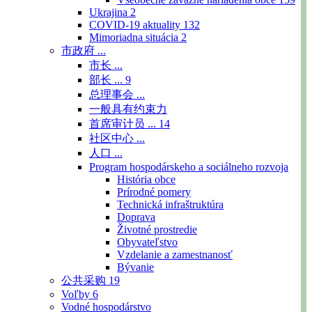
Ukrajina
2
COVID-19 aktuality
132
Mimoriadna situácia
2
市政府 ...
市长 ...
部长 ...
9
总理事会 ...
一般具有约束力
首席审计员 ...
14
社区中心 ...
人口 ...
Program hospodárskeho a sociálneho rozvoja
História obce
Prírodné pomery
Technická infraštruktúra
Doprava
Životné prostredie
Obyvateľstvo
Vzdelanie a zamestnanosť
Bývanie
公共采购
19
Voľby
6
Vodné hospodárstvo