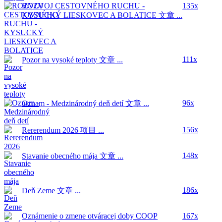
ROZVOJ CESTOVNÉHO RUCHU -
135x
KYSUCKÝ LIESKOVEC A BOLATICE
文章 ...
111x
Pozor na vysoké teploty
文章 ...
96x
Oznam - Medzinárodný deň detí
文章 ...
156x
Rererendum 2026
项目 ...
148x
Stavanie obecného mája
文章 ...
186x
Deň Zeme
文章 ...
Oznámenie o zmene otváracej doby COOP
167x