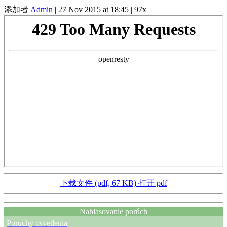
添加者
Admin
|
27 Nov 2015 at 18:45
|
97x
|
下载文件 (pdf, 67 KB)
打开 pdf
Nahlasovanie porúch
Poruchy osvetlenia