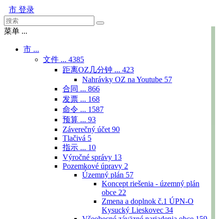
市
登录
菜单 ...
市 ...
文件 ...
4385
距离OZ几分钟 ...
423
Nahrávky OZ na Youtube
57
合同 ...
866
发票 ...
168
命令 ...
1587
预算 ...
93
Záverečný účet
90
Tlačivá
5
指示 ...
10
Výročné správy
13
Pozemkové úpravy
2
Územný plán
57
Koncept riešenia - územný plán
obce
22
Zmena a doplnok č.1 ÚPN-O
Kysucký Lieskovec
34
Všeobecné záväzné nariadenia obce
159