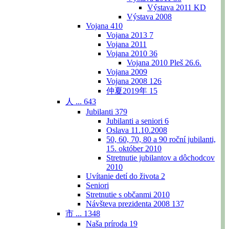
Výstava 2011 KD
Výstava 2008
Vojana
410
Vojana 2013
7
Vojana 2011
Vojana 2010
36
Vojana 2010 Pleš 26.6.
Vojana 2009
Vojana 2008
126
仲夏2019年
15
人 ...
643
Jubilanti
379
Jubilanti a seniori
6
Oslava 11.10.2008
50, 60, 70, 80 a 90 roční jubilanti,
15. október 2010
Stretnutie jubilantov a dôchodcov
2010
Uvítanie detí do života
2
Seniori
Stretnutie s občanmi 2010
Návšteva prezidenta 2008
137
市 ...
1348
Naša príroda
19