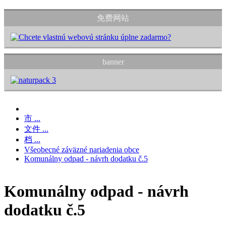
免费网站
banner
市 ...
文件 ...
档 ...
Všeobecné záväzné nariadenia obce
Komunálny odpad - návrh dodatku č.5
Komunálny odpad - návrh
dodatku č.5