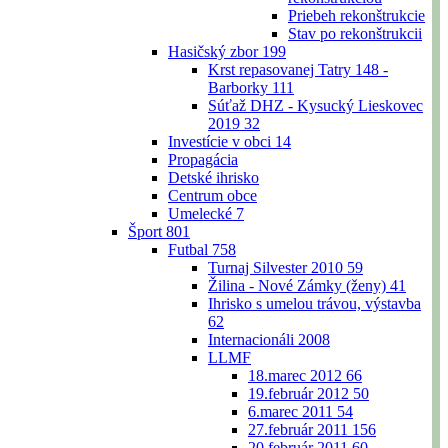
Priebeh rekonštrukcie
Stav po rekonštrukcii
Hasičský zbor
199
Krst repasovanej Tatry 148 -
Barborky
111
Súťaž DHZ - Kysucký Lieskovec
2019
32
Investície v obci
14
Propagácia
Detské ihrisko
Centrum obce
Umelecké
7
Šport
801
Futbal
758
Turnaj Silvester 2010
59
Žilina - Nové Zámky (ženy)
41
Ihrisko s umelou trávou, výstavba
62
Internacionáli 2008
LLMF
18.marec 2012
66
19.február 2012
50
6.marec 2011
54
27.február 2011
156
20.február 2011
60