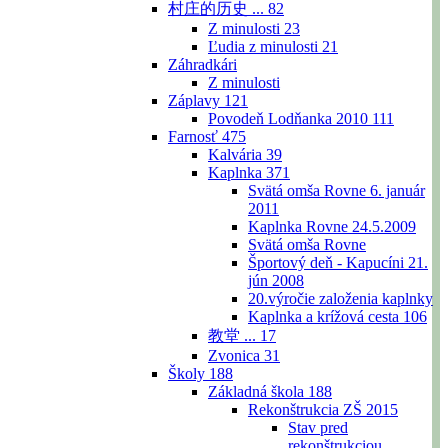
村庄的历史 ...
82
Z minulosti
23
Ľudia z minulosti
21
Záhradkári
Z minulosti
Záplavy
121
Povodeň Lodňanka 2010
111
Farnosť
475
Kalvária
39
Kaplnka
371
Svätá omša Rovne 6. január
2011
Kaplnka Rovne 24.5.2009
Svätá omša Rovne
Športový deň - Kapucíni 21.
jún 2008
20.výročie založenia kaplnky
Kaplnka a krížová cesta
106
教堂 ...
17
Zvonica
31
Školy
188
Základná škola
188
Rekonštrukcia ZŠ 2015
Stav pred
rekonštrukciou