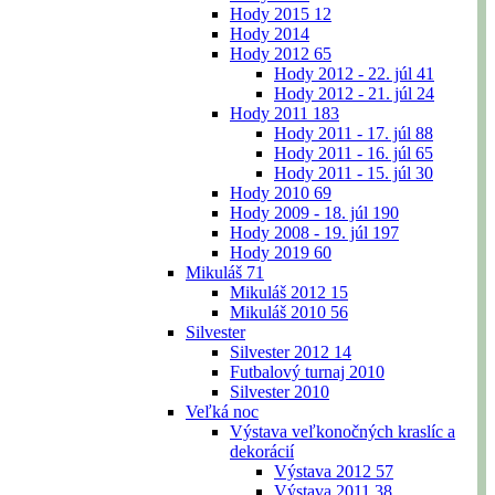
Hody 2015
12
Hody 2014
Hody 2012
65
Hody 2012 - 22. júl
41
Hody 2012 - 21. júl
24
Hody 2011
183
Hody 2011 - 17. júl
88
Hody 2011 - 16. júl
65
Hody 2011 - 15. júl
30
Hody 2010
69
Hody 2009 - 18. júl
190
Hody 2008 - 19. júl
197
Hody 2019
60
Mikuláš
71
Mikuláš 2012
15
Mikuláš 2010
56
Silvester
Silvester 2012
14
Futbalový turnaj 2010
Silvester 2010
Veľká noc
Výstava veľkonočných kraslíc a
dekorácií
Výstava 2012
57
Výstava 2011
38