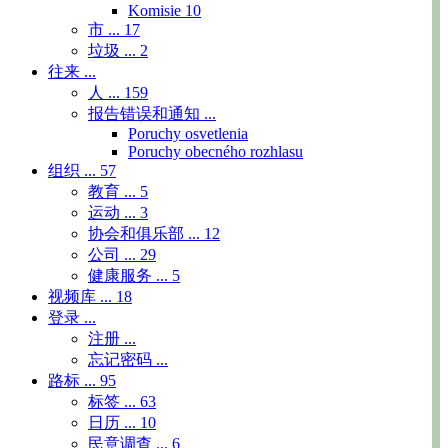
Komisie
10
市 ...
17
垃圾 ...
2
往来 ...
人 ...
159
报告错误和通知 ...
Poruchy osvetlenia
Poruchy obecného rozhlasu
组织 ...
57
教育 ...
5
运动 ...
3
协会和俱乐部 ...
12
公司 ...
29
健康服务 ...
5
视频库 ...
18
登录 ...
注册 ...
忘记密码 ...
路标 ...
95
标签 ...
63
日历 ...
10
民意调查 ...
6