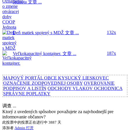
Jednota
文章 ...
132x
Deň matiek spojený s MDŽ
文章 ...
187x
Veľkokapacitný kontajner.
文章 ...
MAPOVÝ PORTÁL OBCE KYSUCKÝ LIESKOVEC
OZNAČENIE ZODPOVEDNEJ OSOBY
OVEROVANIE
PODPISOV A LISTÍN
ODCHODY VLAKOV OCHODNICA
SPRÁVNE POPLATKY
调查 ...
Ktorý z uvedených spôsobov považujete za najvhodnejší pre
informovanie občanov?
此投票中的投票正在进行中 3887 天
添加者
Admin
打开