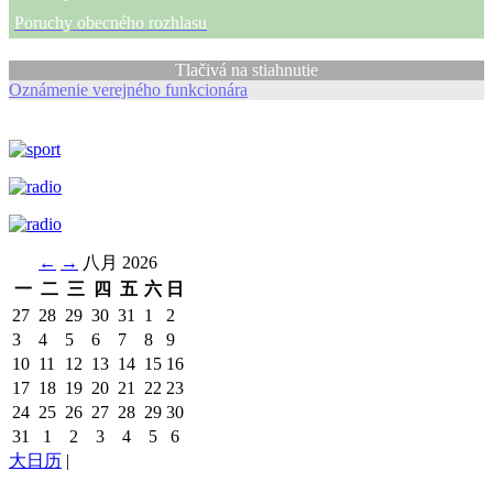
Poruchy obecného rozhlasu
Tlačivá na stiahnutie
Oznámenie verejného funkcionára
←
→
八月 2026
一
二
三
四
五
六
日
27
28
29
30
31
1
2
3
4
5
6
7
8
9
10
11
12
13
14
15
16
17
18
19
20
21
22
23
24
25
26
27
28
29
30
31
1
2
3
4
5
6
大日历
|