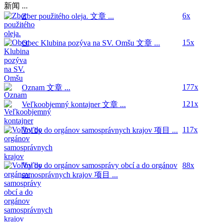
新闻 ...
6x
Zber použitého oleja.
文章 ...
15x
Obec Klubina pozýva na SV. Omšu
文章 ...
177x
Oznam
文章 ...
121x
Veľkoobjemný kontajner
文章 ...
117x
Voľby do orgánov samosprávnych krajov
项目 ...
Voľby do orgánov samosprávy obcí a do orgánov
88x
samosprávnych krajov
项目 ...