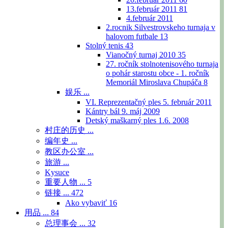
13.február 2011
81
4.február 2011
2.rocnik Silvestrovskeho turnaja v
halovom futbale
13
Stolný tenis
43
Vianočný turnaj 2010
35
27. ročník stolnotenisového turnaja
o pohár starostu obce - 1. ročník
Memoriál Miroslava Chupáča
8
娱乐 ...
VI. Reprezentačný ples 5. február 2011
Kántry bál 9. máj 2009
Detský maškarný ples 1.6. 2008
村庄的历史 ...
编年史 ...
教区办公室 ...
旅游 ...
Kysuce
重要人物 ...
5
链接 ...
472
Ako vybaviť
16
用品 ...
84
总理事会 ...
32