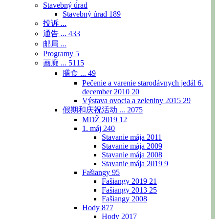
Stavebný úrad
Stavebný úrad
189
投诉 ...
通告 ...
433
邮局 ...
Programy
5
画廊 ...
5115
膳食 ...
49
Pečenie a varenie starodávnych jedál 6.
december 2010
20
Výstava ovocia a zeleniny 2015
29
假期和庆祝活动 ...
2075
MDŽ 2019
12
1. máj
240
Stavanie mája 2011
Stavanie mája 2009
Stavanie mája 2008
Stavanie mája 2019
9
Fašiangy
95
Fašiangy 2019
21
Fašiangy 2013
25
Fašiangy 2008
Hody
877
Hody 2017