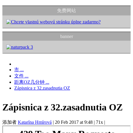
免费网站
banner
市 ...
文件 ...
距离OZ几分钟 ...
Zápisnica z 32.zasadnutia OZ
Zápisnica z 32.zasadnutia OZ
添加者
Katarína Hmírová
|
20 Feb 2017 at 9:48
|
71x
|