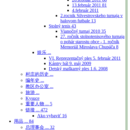
13.február 2011
81
4.február 2011
2.rocnik Silvestrovskeho turnaja v
halovom futbale
13
Stolný tenis
43
Vianočný turnaj 2010
35
27. ročník stolnotenisového turnaja
o pohár starostu obce - 1. ročník
Memoriál Miroslava Chupáča
8
娱乐 ...
VI. Reprezentačný ples 5. február 2011
Kántry bál 9. máj 2009
Detský maškarný ples 1.6. 2008
村庄的历史 ...
编年史 ...
教区办公室 ...
旅游 ...
Kysuce
重要人物 ...
5
链接 ...
472
Ako vybaviť
16
用品 ...
84
总理事会 ...
32