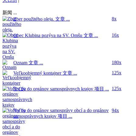
大日历
|
新闻 ...
8x
Zber použitého oleja.
文章 ...
16x
Obec Klubina pozýva na SV. Omšu
文章 ...
180x
Oznam
文章 ...
125x
Veľkoobjemný kontajner
文章 ...
125x
Voľby do orgánov samosprávnych krajov
项目 ...
Voľby do orgánov samosprávy obcí a do orgánov
94x
samosprávnych krajov
项目 ...