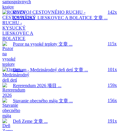
ROZVOJ CESTOVNÉHO RUCHU -
142x
KYSUCKÝ LIESKOVEC A BOLATICE
文章 ...
115x
Pozor na vysoké teploty
文章 ...
101x
Oznam - Medzinárodný deň detí
文章 ...
159x
Rererendum 2026
项目 ...
156x
Stavanie obecného mája
文章 ...
191x
Deň Zeme
文章 ...