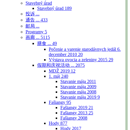
Stavebný úrad
Stavebný úrad
189
投诉 ...
通告 ...
433
邮局 ...
Programy
5
画廊 ...
5115
膳食 ...
49
Pečenie a varenie starodávnych jedál 6.
december 2010
20
Výstava ovocia a zeleniny 2015
29
假期和庆祝活动 ...
2075
MDŽ 2019
12
1. máj
240
Stavanie mája 2011
Stavanie mája 2009
Stavanie mája 2008
Stavanie mája 2019
9
Fašiangy
95
Fašiangy 2019
21
Fašiangy 2013
25
Fašiangy 2008
Hody
877
Hody 2017