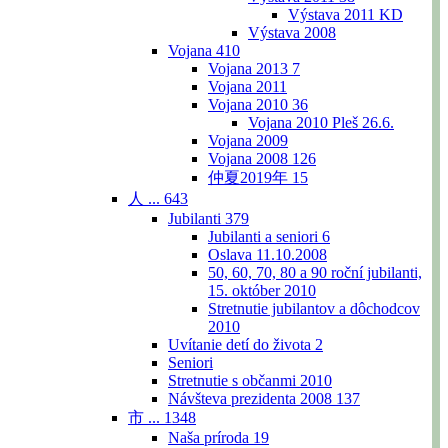
Výstava 2011 KD
Výstava 2008
Vojana
410
Vojana 2013
7
Vojana 2011
Vojana 2010
36
Vojana 2010 Pleš 26.6.
Vojana 2009
Vojana 2008
126
仲夏2019年
15
人 ...
643
Jubilanti
379
Jubilanti a seniori
6
Oslava 11.10.2008
50, 60, 70, 80 a 90 roční jubilanti,
15. október 2010
Stretnutie jubilantov a dôchodcov
2010
Uvítanie detí do života
2
Seniori
Stretnutie s občanmi 2010
Návšteva prezidenta 2008
137
市 ...
1348
Naša príroda
19