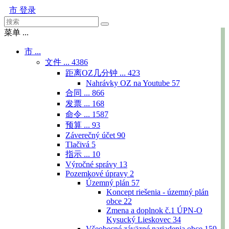
市
登录
菜单 ...
市 ...
文件 ...
4386
距离OZ几分钟 ...
423
Nahrávky OZ na Youtube
57
合同 ...
866
发票 ...
168
命令 ...
1587
预算 ...
93
Záverečný účet
90
Tlačivá
5
指示 ...
10
Výročné správy
13
Pozemkové úpravy
2
Územný plán
57
Koncept riešenia - územný plán
obce
22
Zmena a doplnok č.1 ÚPN-O
Kysucký Lieskovec
34
Všeobecné záväzné nariadenia obce
159