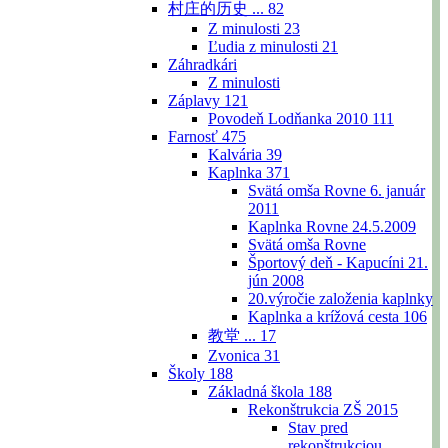
村庄的历史 ...
82
Z minulosti
23
Ľudia z minulosti
21
Záhradkári
Z minulosti
Záplavy
121
Povodeň Lodňanka 2010
111
Farnosť
475
Kalvária
39
Kaplnka
371
Svätá omša Rovne 6. január
2011
Kaplnka Rovne 24.5.2009
Svätá omša Rovne
Športový deň - Kapucíni 21.
jún 2008
20.výročie založenia kaplnky
Kaplnka a krížová cesta
106
教堂 ...
17
Zvonica
31
Školy
188
Základná škola
188
Rekonštrukcia ZŠ 2015
Stav pred
rekonštrukciou