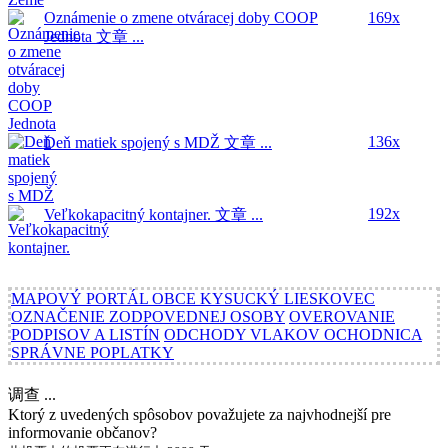
Oznámenie o zmene otváracej doby COOP
169x
Jednota
文章 ...
136x
Deň matiek spojený s MDŽ
文章 ...
192x
Veľkokapacitný kontajner.
文章 ...
MAPOVÝ PORTÁL OBCE KYSUCKÝ LIESKOVEC
OZNAČENIE ZODPOVEDNEJ OSOBY
OVEROVANIE
PODPISOV A LISTÍN
ODCHODY VLAKOV OCHODNICA
SPRÁVNE POPLATKY
调查 ...
Ktorý z uvedených spôsobov považujete za najvhodnejší pre
informovanie občanov?