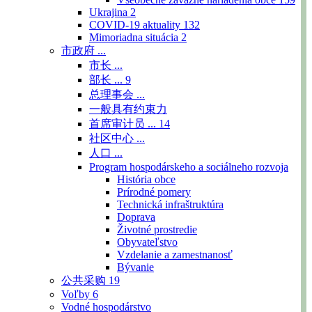
Ukrajina
2
COVID-19 aktuality
132
Mimoriadna situácia
2
市政府 ...
市长 ...
部长 ...
9
总理事会 ...
一般具有约束力
首席审计员 ...
14
社区中心 ...
人口 ...
Program hospodárskeho a sociálneho rozvoja
História obce
Prírodné pomery
Technická infraštruktúra
Doprava
Životné prostredie
Obyvateľstvo
Vzdelanie a zamestnanosť
Bývanie
公共采购
19
Voľby
6
Vodné hospodárstvo