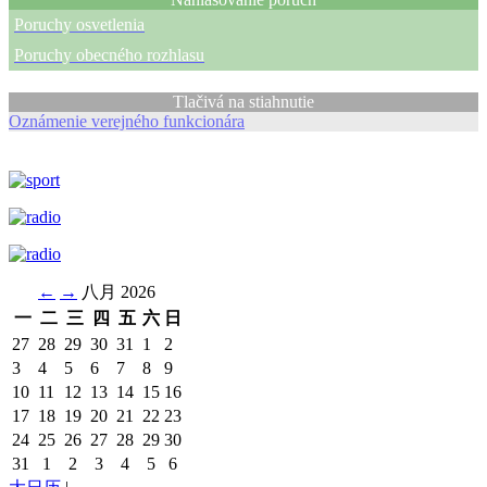
Poruchy osvetlenia
Poruchy obecného rozhlasu
Tlačivá na stiahnutie
Oznámenie verejného funkcionára
←
→
八月 2026
一
二
三
四
五
六
日
27
28
29
30
31
1
2
3
4
5
6
7
8
9
10
11
12
13
14
15
16
17
18
19
20
21
22
23
24
25
26
27
28
29
30
31
1
2
3
4
5
6