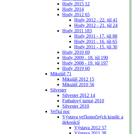
Hody 2015
12
Hody 2014
Hody 2012
65
Hody 2012 - 22. júl
41
Hody 2012 - 21. júl
24
Hody 2011
183
Hody 2011 - 17. júl
88
Hody 2011 - 16. júl
65
Hody 2011 - 15. júl
30
Hody 2010
69
Hody 2009 - 18. júl
190
Hody 2008 - 19. júl
197
Hody 2019
60
Mikuláš
71
Mikuláš 2012
15
Mikuláš 2010
56
Silvester
Silvester 2012
14
Futbalový turnaj 2010
Silvester 2010
Veľká noc
Výstava veľkonočných kraslíc a
dekorácií
Výstava 2012
57
Výstava 2011
38