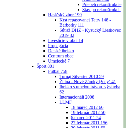
Priebeh rekonštrukcie
Stav po rekonštrukcii
Hasičský zbor
199
Krst repasovanej Tatry 148 -
Barborky
111
Súťaž DHZ - Kysucký Lieskovec
2019
32
Investície v obci
14
Propagácia
Detské ihrisko
Centrum obce
Umelecké
7
Šport
801
Futbal
758
Turnaj Silvester 2010
59
Žilina - Nové Zámky (ženy)
41
Ihrisko s umelou trávou, výstavba
62
Internacionáli 2008
LLMF
18.marec 2012
66
19.február 2012
50
6.marec 2011
54
27.február 2011
156
20.február 2011
60