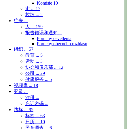
Komisie
10
市 ...
17
垃圾 ...
2
往来 ...
人 ...
159
报告错误和通知 ...
Poruchy osvetlenia
Poruchy obecného rozhlasu
组织 ...
57
教育 ...
5
运动 ...
3
协会和俱乐部 ...
12
公司 ...
29
健康服务 ...
5
视频库 ...
18
登录 ...
注册 ...
忘记密码 ...
路标 ...
95
标签 ...
63
日历 ...
10
民意调查 ...
6