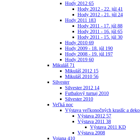
Hody 2012
65
Hody 2012 - 22. júl
41
Hody 2012 - 21. júl
24
Hody 2011
183
Hody 2011 - 17. júl
88
Hody 2011 - 16. júl
65
Hody 2011 - 15. júl
30
Hody 2010
69
Hody 2009 - 18. júl
190
Hody 2008 - 19. júl
197
Hody 2019
60
Mikuláš
71
Mikuláš 2012
15
Mikuláš 2010
56
Silvester
Silvester 2012
14
Futbalový turnaj 2010
Silvester 2010
Veľká noc
Výstava veľkonočných kraslíc a dekor
Výstava 2012
57
Výstava 2011
38
Výstava 2011 KD
Výstava 2008
Vojana
410