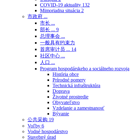
COVID-19 aktuality
132
Mimoriadna situácia
2
市政府 ...
市长 ...
部长 ...
9
总理事会 ...
一般具有约束力
首席审计员 ...
14
社区中心 ...
人口 ...
Program hospodárskeho a sociálneho rozvoja
História obce
Prírodné pomery
Technická infraštruktúra
Doprava
Životné prostredie
Obyvateľstvo
Vzdelanie a zamestnanosť
Bývanie
公共采购
19
Voľby
6
Vodné hospodárstvo
Stavebný úrad