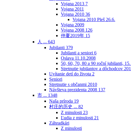
Vojana 2013
7
Vojana 2011
Vojana 2010
36
Vojana 2010 Pleš 26.6.
Vojana 2009
Vojana 2008
126
仲夏2019年
15
人 ...
643
Jubilanti
379
Jubilanti a seniori
6
Oslava 11.10.2008
50, 60, 70, 80 a 90 roční jubilanti, 15
Stretnutie jubilantov a dôchodcov 20
Uvítanie detí do života
2
Seniori
Stretnutie s občanmi 2010
Návšteva prezidenta 2008
137
市 ...
1348
Naša príroda
19
村庄的历史 ...
82
Z minulosti
23
Ľudia z minulosti
21
Záhradkári
Z minulosti