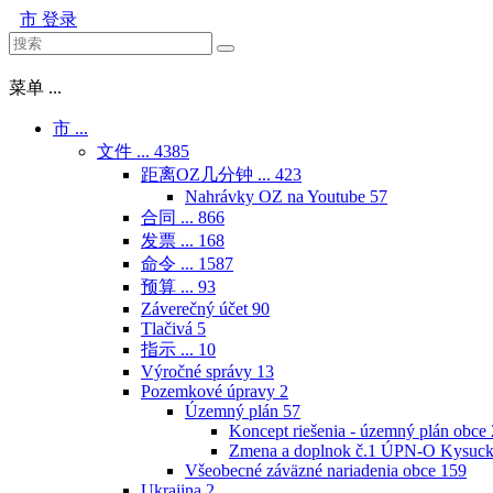
市
登录
菜单 ...
市 ...
文件 ...
4385
距离OZ几分钟 ...
423
Nahrávky OZ na Youtube
57
合同 ...
866
发票 ...
168
命令 ...
1587
预算 ...
93
Záverečný účet
90
Tlačivá
5
指示 ...
10
Výročné správy
13
Pozemkové úpravy
2
Územný plán
57
Koncept riešenia - územný plán obce
Zmena a doplnok č.1 ÚPN-O Kysuck
Všeobecné záväzné nariadenia obce
159
Ukrajina
2