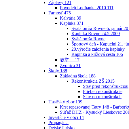
Záplavy
121
Povodeň Lodňanka 2010
111
Farnosť
475
Kalvária
39
Kaplnka
371
Svätá omša Rovne 6. január 20
Kaplnka Rovne 24.5.2009
Svätá omša Rovne
Športový deň - Kapucíni 21. jú
20.výročie založenia kaplnky
Kaplnka a krížová cesta
106
教堂 ...
17
Zvonica
31
Školy
188
Základná škola
188
Rekonštrukcia ZŠ 2015
Stav pred rekonštrukciou
Priebeh rekonštrukcie
Stav po rekonštrukcii
Hasičský zbor
199
Krst repasovanej Tatry 148 - Barbor
Súťaž DHZ - Kysucký Lieskovec 20
Investície v obci
14
Propagácia
Detské ihrisko