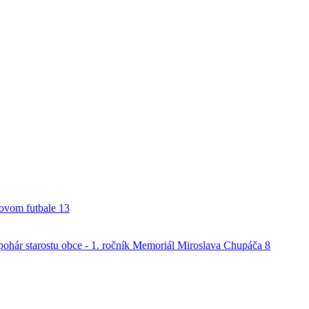
alovom futbale
13
o pohár starostu obce - 1. ročník Memoriál Miroslava Chupáča
8