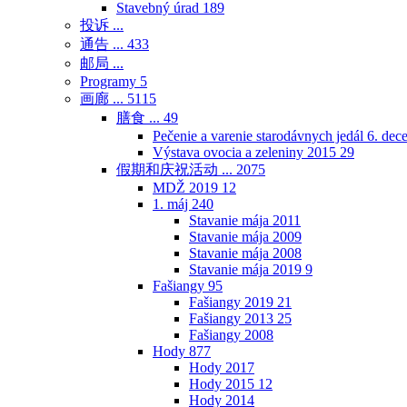
Stavebný úrad
189
投诉 ...
通告 ...
433
邮局 ...
Programy
5
画廊 ...
5115
膳食 ...
49
Pečenie a varenie starodávnych jedál 6. de
Výstava ovocia a zeleniny 2015
29
假期和庆祝活动 ...
2075
MDŽ 2019
12
1. máj
240
Stavanie mája 2011
Stavanie mája 2009
Stavanie mája 2008
Stavanie mája 2019
9
Fašiangy
95
Fašiangy 2019
21
Fašiangy 2013
25
Fašiangy 2008
Hody
877
Hody 2017
Hody 2015
12
Hody 2014