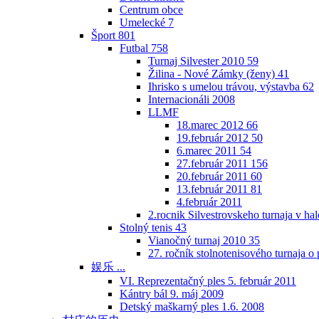
Centrum obce
Umelecké
7
Šport
801
Futbal
758
Turnaj Silvester 2010
59
Žilina - Nové Zámky (ženy)
41
Ihrisko s umelou trávou, výstavba
62
Internacionáli 2008
LLMF
18.marec 2012
66
19.február 2012
50
6.marec 2011
54
27.február 2011
156
20.február 2011
60
13.február 2011
81
4.február 2011
2.rocnik Silvestrovskeho turnaja v h
Stolný tenis
43
Vianočný turnaj 2010
35
27. ročník stolnotenisového turnaja 
娱乐 ...
VI. Reprezentačný ples 5. február 2011
Kántry bál 9. máj 2009
Detský maškarný ples 1.6. 2008