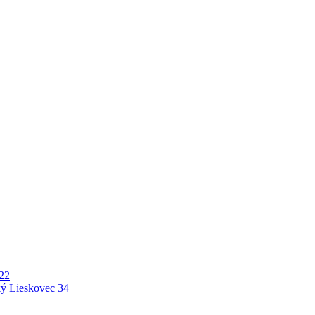
22
ý Lieskovec
34