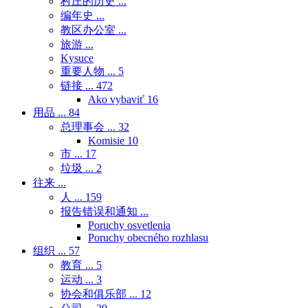
村庄的历史 ...
编年史 ...
教区办公室 ...
旅游 ...
Kysuce
重要人物 ...
5
链接 ...
472
Ako vybaviť
16
用品 ...
84
总理事会 ...
32
Komisie
10
市 ...
17
垃圾 ...
2
往来 ...
人 ...
159
报告错误和通知 ...
Poruchy osvetlenia
Poruchy obecného rozhlasu
组织 ...
57
教育 ...
5
运动 ...
3
协会和俱乐部 ...
12