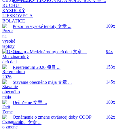
KYSUCKÝ LIESKOVEC A BOLATICE
文章 ...
109x
Pozor na vysoké teploty
文章 ...
94x
Oznam - Medzinárodný deň detí
文章 ...
153x
Rererendum 2026
项目 ...
145x
Stavanie obecného mája
文章 ...
180x
Deň Zeme
文章 ...
Oznámenie o zmene otváracej doby COOP
162x
Jednota
文章 ...