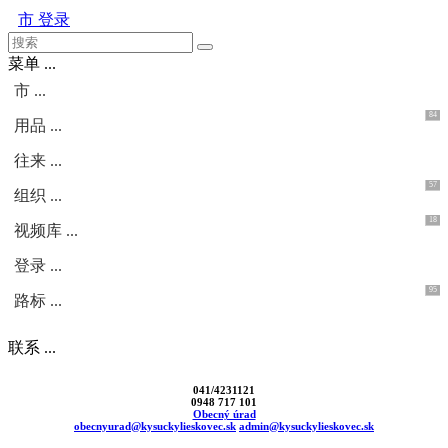
市
登录
菜单 ...
市 ...
84
用品 ...
往来 ...
57
组织 ...
18
视频库 ...
登录 ...
95
路标 ...
联系 ...
041/4231121
0948 717 101
Obecný úrad
obecnyurad@kysuckylieskovec.sk
admin@kysuckylieskovec.sk