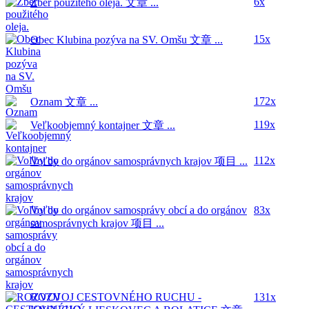
6x
Zber použitého oleja.
文章 ...
15x
Obec Klubina pozýva na SV. Omšu
文章 ...
172x
Oznam
文章 ...
119x
Veľkoobjemný kontajner
文章 ...
112x
Voľby do orgánov samosprávnych krajov
项目 ...
Voľby do orgánov samosprávy obcí a do orgánov
83x
samosprávnych krajov
项目 ...
ROZVOJ CESTOVNÉHO RUCHU -
131x