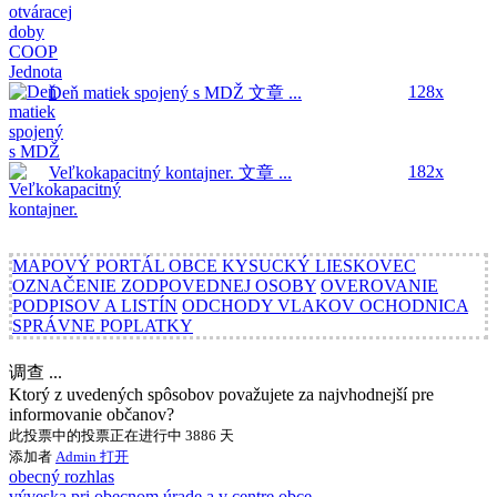
128x
Deň matiek spojený s MDŽ
文章 ...
182x
Veľkokapacitný kontajner.
文章 ...
MAPOVÝ PORTÁL OBCE KYSUCKÝ LIESKOVEC
OZNAČENIE ZODPOVEDNEJ OSOBY
OVEROVANIE
PODPISOV A LISTÍN
ODCHODY VLAKOV OCHODNICA
SPRÁVNE POPLATKY
调查 ...
Ktorý z uvedených spôsobov považujete za najvhodnejší pre
informovanie občanov?
此投票中的投票正在进行中 3886 天
添加者
Admin
打开
obecný rozhlas
výveska pri obecnom úrade a v centre obce