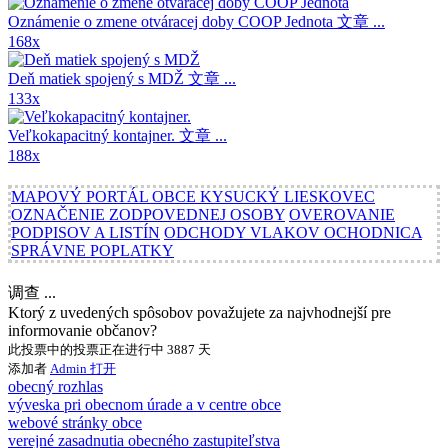
Oznámenie o zmene otváracej doby COOP Jednota
文章 ...
168x
Deň matiek spojený s MDŽ
文章 ...
133x
Veľkokapacitný kontajner.
文章 ...
188x
MAPOVÝ PORTÁL OBCE KYSUCKÝ LIESKOVEC
OZNAČENIE ZODPOVEDNEJ OSOBY
OVEROVANIE
PODPISOV A LISTÍN
ODCHODY VLAKOV OCHODNICA
SPRÁVNE POPLATKY
调查 ...
Ktorý z uvedených spôsobov považujete za najvhodnejší pre
informovanie občanov?
此投票中的投票正在进行中 3887 天
添加者
Admin
打开
obecný rozhlas
výveska pri obecnom úrade a v centre obce
webové stránky obce
verejné zasadnutia obecného zastupiteľstva