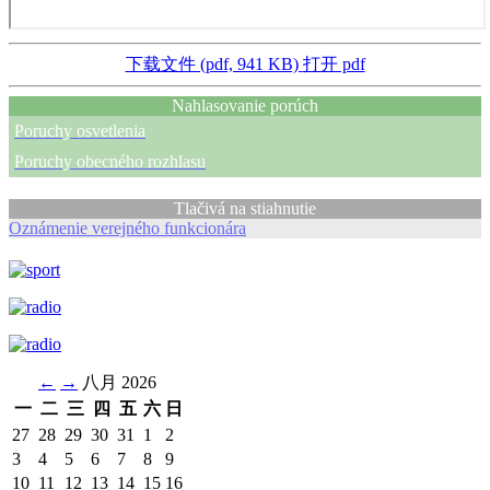
下载文件 (pdf, 941 KB)
打开 pdf
Nahlasovanie porúch
Poruchy osvetlenia
Poruchy obecného rozhlasu
Tlačivá na stiahnutie
Oznámenie verejného funkcionára
←
→
八月 2026
一
二
三
四
五
六
日
27
28
29
30
31
1
2
3
4
5
6
7
8
9
10
11
12
13
14
15
16