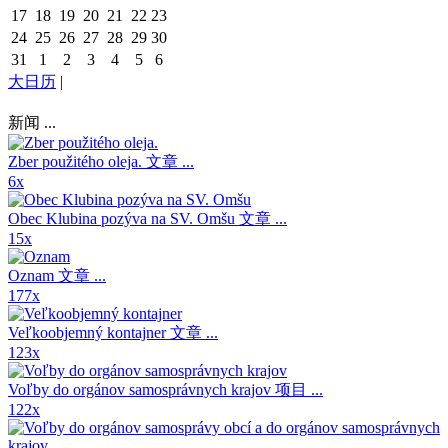
17
18
19
20
21
22
23
24
25
26
27
28
29
30
31
1
2
3
4
5
6
大日历
|
新闻 ...
Zber použitého oleja.
文章 ...
6x
Obec Klubina pozýva na SV. Omšu
文章 ...
15x
Oznam
文章 ...
177x
Veľkoobjemný kontajner
文章 ...
123x
Voľby do orgánov samosprávnych krajov
项目 ...
122x