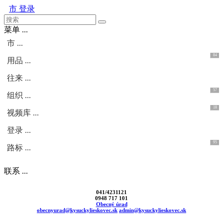
市
登录
菜单 ...
市 ...
84
用品 ...
往来 ...
57
组织 ...
18
视频库 ...
登录 ...
95
路标 ...
联系 ...
041/4231121
0948 717 101
Obecný úrad
obecnyurad@kysuckylieskovec.sk
admin@kysuckylieskovec.sk