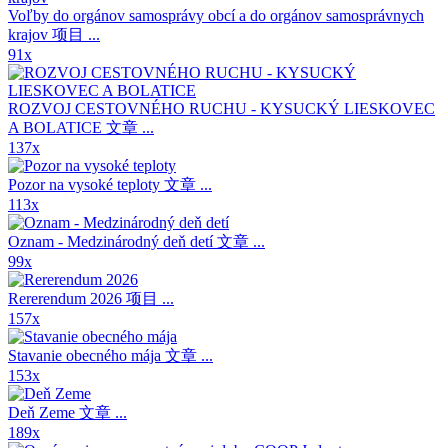
Voľby do orgánov samosprávy obcí a do orgánov samosprávnych
krajov
项目 ...
91x
ROZVOJ CESTOVNÉHO RUCHU - KYSUCKÝ LIESKOVEC
A BOLATICE
文章 ...
137x
Pozor na vysoké teploty
文章 ...
113x
Oznam - Medzinárodný deň detí
文章 ...
99x
Rererendum 2026
项目 ...
157x
Stavanie obecného mája
文章 ...
153x
Deň Zeme
文章 ...
189x