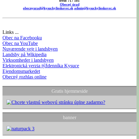
0948 717 101
Obecný úrad
obecnyurad@kysuckylieskovec.sk
admin@kysuckylieskovec.sk
Links ...
Obec na Facebooku
Obec na YouTube
Nuværende vejr i landsbyen
Landsby på Wikipedia
Virksomheder i landsbyen
Elektronická verzia týždenníka Kysuce
Ejendomsmarkedet
Obecný rozhlas online
Gratis hjemmeside
banner