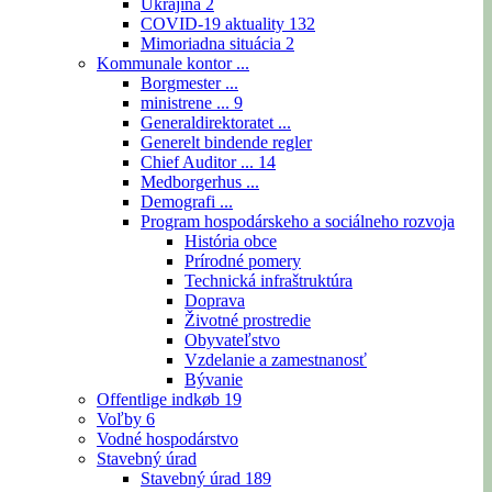
Ukrajina
2
COVID-19 aktuality
132
Mimoriadna situácia
2
Kommunale kontor ...
Borgmester ...
ministrene ...
9
Generaldirektoratet ...
Generelt bindende regler
Chief Auditor ...
14
Medborgerhus ...
Demografi ...
Program hospodárskeho a sociálneho rozvoja
História obce
Prírodné pomery
Technická infraštruktúra
Doprava
Životné prostredie
Obyvateľstvo
Vzdelanie a zamestnanosť
Bývanie
Offentlige indkøb
19
Voľby
6
Vodné hospodárstvo
Stavebný úrad
Stavebný úrad
189