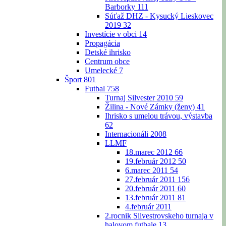
Barborky
111
Súťaž DHZ - Kysucký Lieskovec
2019
32
Investície v obci
14
Propagácia
Detské ihrisko
Centrum obce
Umelecké
7
Šport
801
Futbal
758
Turnaj Silvester 2010
59
Žilina - Nové Zámky (ženy)
41
Ihrisko s umelou trávou, výstavba
62
Internacionáli 2008
LLMF
18.marec 2012
66
19.február 2012
50
6.marec 2011
54
27.február 2011
156
20.február 2011
60
13.február 2011
81
4.február 2011
2.rocnik Silvestrovskeho turnaja v
halovom futbale
13