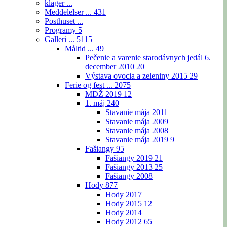
klager ...
Meddelelser ...
431
Posthuset ...
Programy
5
Galleri ...
5115
Måltid ...
49
Pečenie a varenie starodávnych jedál 6.
december 2010
20
Výstava ovocia a zeleniny 2015
29
Ferie og fest ...
2075
MDŽ 2019
12
1. máj
240
Stavanie mája 2011
Stavanie mája 2009
Stavanie mája 2008
Stavanie mája 2019
9
Fašiangy
95
Fašiangy 2019
21
Fašiangy 2013
25
Fašiangy 2008
Hody
877
Hody 2017
Hody 2015
12
Hody 2014
Hody 2012
65