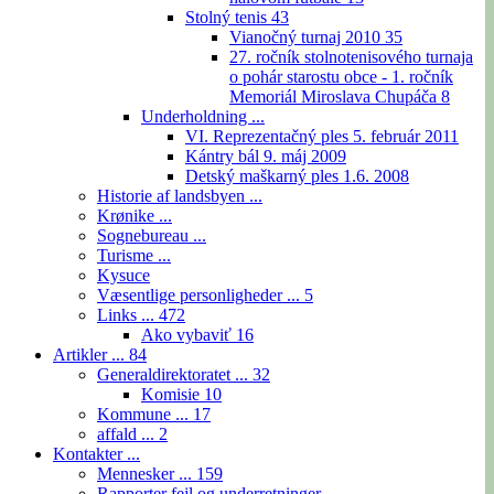
Stolný tenis
43
Vianočný turnaj 2010
35
27. ročník stolnotenisového turnaja
o pohár starostu obce - 1. ročník
Memoriál Miroslava Chupáča
8
Underholdning ...
VI. Reprezentačný ples 5. február 2011
Kántry bál 9. máj 2009
Detský maškarný ples 1.6. 2008
Historie af landsbyen ...
Krønike ...
Sognebureau ...
Turisme ...
Kysuce
Væsentlige personligheder ...
5
Links ...
472
Ako vybaviť
16
Artikler ...
84
Generaldirektoratet ...
32
Komisie
10
Kommune ...
17
affald ...
2
Kontakter ...
Mennesker ...
159
Rapporter fejl og underretninger ...