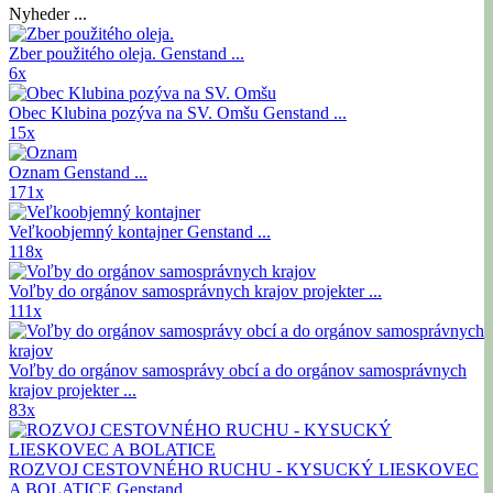
Nyheder ...
Zber použitého oleja.
Genstand ...
6x
Obec Klubina pozýva na SV. Omšu
Genstand ...
15x
Oznam
Genstand ...
171x
Veľkoobjemný kontajner
Genstand ...
118x
Voľby do orgánov samosprávnych krajov
projekter ...
111x
Voľby do orgánov samosprávy obcí a do orgánov samosprávnych
krajov
projekter ...
83x
ROZVOJ CESTOVNÉHO RUCHU - KYSUCKÝ LIESKOVEC
A BOLATICE
Genstand ...