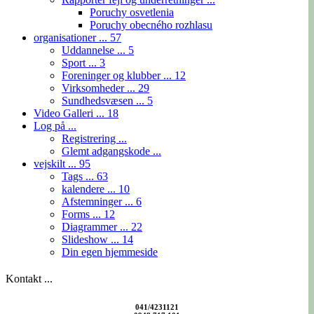
Poruchy osvetlenia
Poruchy obecného rozhlasu
organisationer ...
57
Uddannelse ...
5
Sport ...
3
Foreninger og klubber ...
12
Virksomheder ...
29
Sundhedsvæsen ...
5
Video Galleri ...
18
Log på ...
Registrering ...
Glemt adgangskode ...
vejskilt ...
95
Tags ...
63
kalendere ...
10
Afstemninger ...
6
Forms ...
12
Diagrammer ...
22
Slideshow ...
14
Din egen hjemmeside
Kontakt ...
041/4231121