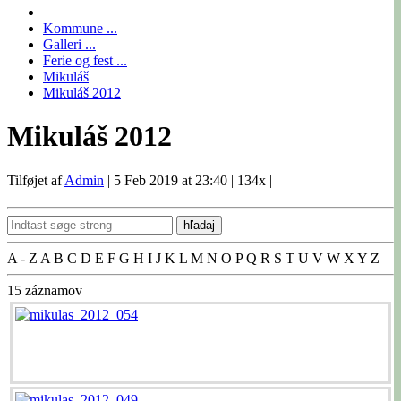
Kommune ...
Galleri ...
Ferie og fest ...
Mikuláš
Mikuláš 2012
Mikuláš 2012
Tilføjet af
Admin
|
5 Feb 2019 at 23:40
|
134x
|
hľadaj
A - Z
A
B
C
D
E
F
G
H
I
J
K
L
M
N
O
P
Q
R
S
T
U
V
W
X
Y
Z
15
záznamov