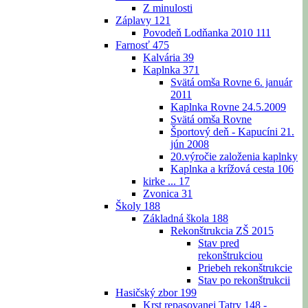
Z minulosti
Záplavy
121
Povodeň Lodňanka 2010
111
Farnosť
475
Kalvária
39
Kaplnka
371
Svätá omša Rovne 6. január
2011
Kaplnka Rovne 24.5.2009
Svätá omša Rovne
Športový deň - Kapucíni 21.
jún 2008
20.výročie založenia kaplnky
Kaplnka a krížová cesta
106
kirke ...
17
Zvonica
31
Školy
188
Základná škola
188
Rekonštrukcia ZŠ 2015
Stav pred
rekonštrukciou
Priebeh rekonštrukcie
Stav po rekonštrukcii
Hasičský zbor
199
Krst repasovanej Tatry 148 -