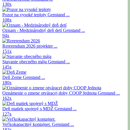
130x
Pozor na vysoké teploty
Genstand ...
108x
Oznam - Medzinárodný deň detí
Genstand ...
94x
Rererendum 2026
projekter ...
151x
Stavanie obecného mája
Genstand ...
145x
Deň Zeme
Genstand ...
180x
Oznámenie o zmene otváracej doby COOP Jednota
Genstand ...
162x
Deň matiek spojený s MDŽ
Genstand ...
127x
Veľkokapacitný kontajner.
Genstand ...
182x