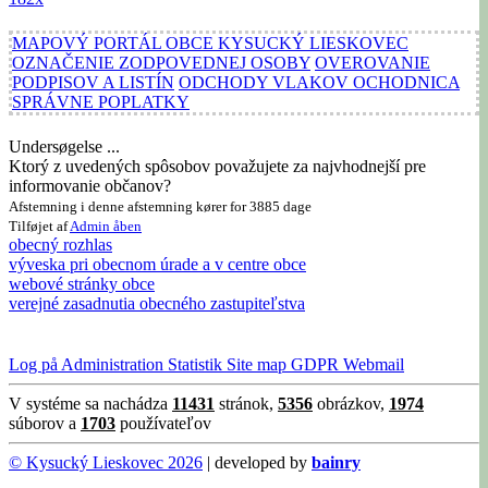
MAPOVÝ PORTÁL OBCE KYSUCKÝ LIESKOVEC
OZNAČENIE ZODPOVEDNEJ OSOBY
OVEROVANIE
PODPISOV A LISTÍN
ODCHODY VLAKOV OCHODNICA
SPRÁVNE POPLATKY
Undersøgelse ...
Ktorý z uvedených spôsobov považujete za najvhodnejší pre
informovanie občanov?
Afstemning i denne afstemning kører for 3885 dage
Tilføjet af
Admin
åben
obecný rozhlas
výveska pri obecnom úrade a v centre obce
webové stránky obce
verejné zasadnutia obecného zastupiteľstva
Log på
Administration
Statistik
Site map
GDPR
Webmail
V systéme sa nachádza
11431
stránok,
5356
obrázkov,
1974
súborov a
1703
používateľov
© Kysucký Lieskovec 2026
| developed by
bainry