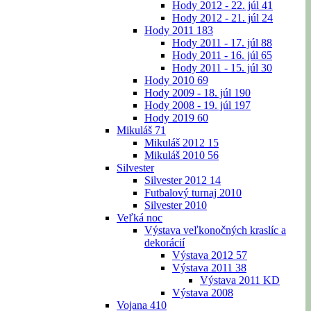
Hody 2012 - 22. júl
41
Hody 2012 - 21. júl
24
Hody 2011
183
Hody 2011 - 17. júl
88
Hody 2011 - 16. júl
65
Hody 2011 - 15. júl
30
Hody 2010
69
Hody 2009 - 18. júl
190
Hody 2008 - 19. júl
197
Hody 2019
60
Mikuláš
71
Mikuláš 2012
15
Mikuláš 2010
56
Silvester
Silvester 2012
14
Futbalový turnaj 2010
Silvester 2010
Veľká noc
Výstava veľkonočných kraslíc a
dekorácií
Výstava 2012
57
Výstava 2011
38
Výstava 2011 KD
Výstava 2008
Vojana
410