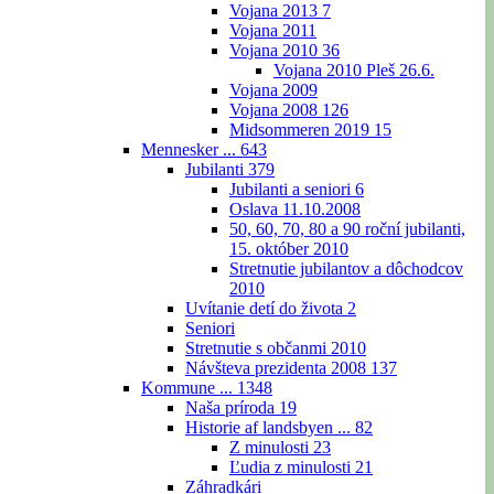
Vojana 2013
7
Vojana 2011
Vojana 2010
36
Vojana 2010 Pleš 26.6.
Vojana 2009
Vojana 2008
126
Midsommeren 2019
15
Mennesker ...
643
Jubilanti
379
Jubilanti a seniori
6
Oslava 11.10.2008
50, 60, 70, 80 a 90 roční jubilanti,
15. október 2010
Stretnutie jubilantov a dôchodcov
2010
Uvítanie detí do života
2
Seniori
Stretnutie s občanmi 2010
Návšteva prezidenta 2008
137
Kommune ...
1348
Naša príroda
19
Historie af landsbyen ...
82
Z minulosti
23
Ľudia z minulosti
21
Záhradkári