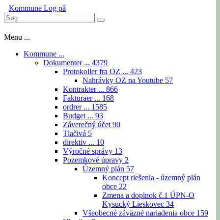
Kommune
Log på
Menu ...
Kommune ...
Dokumenter ...
4379
Protokoller fra OZ ...
423
Nahrávky OZ na Youtube
57
Kontrakter ...
866
Fakturaer ...
168
ordrer ...
1585
Budget ...
93
Záverečný účet
90
Tlačivá
5
direktiv ...
10
Výročné správy
13
Pozemkové úpravy
2
Územný plán
57
Koncept riešenia - územný plán
obce
22
Zmena a doplnok č.1 ÚPN-O
Kysucký Lieskovec
34
Všeobecné záväzné nariadenia obce
159