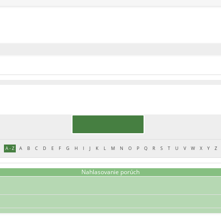
A - Z
A
B
C
D
E
F
G
H
I
J
K
L
M
N
O
P
Q
R
S
T
U
V
W
X
Y
Z
Nahlasovanie porúch