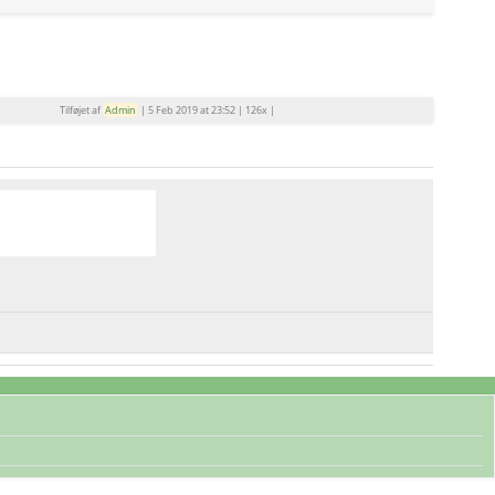
Tilføjet af
Admin
|
5 Feb 2019 at 23:52
|
126x
|