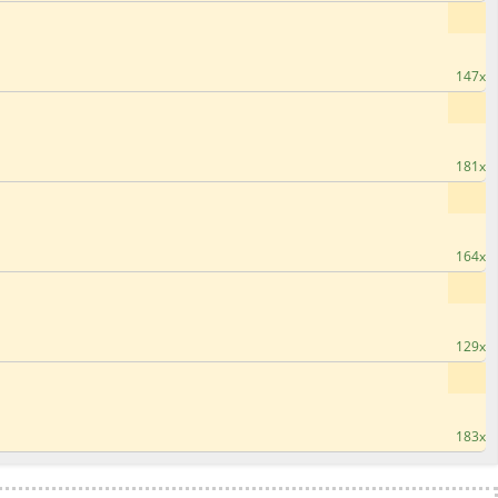
147x
181x
164x
129x
183x