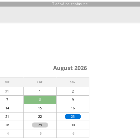
Tlačivá na stiahnutie
August 2026
FRE
LØR
SØN
31
1
2
7
8
9
14
15
16
21
22
23
28
29
30
4
5
6