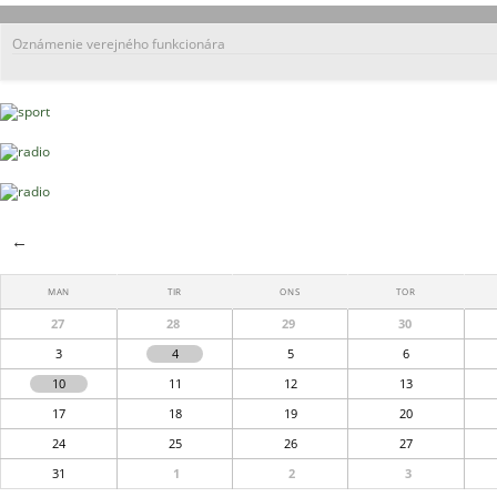
Oznámenie verejného funkcionára
←
MAN
TIR
ONS
TOR
27
28
29
30
3
4
5
6
10
11
12
13
17
18
19
20
24
25
26
27
31
1
2
3