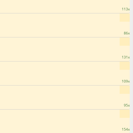
113x
86x
131x
109x
95x
154x