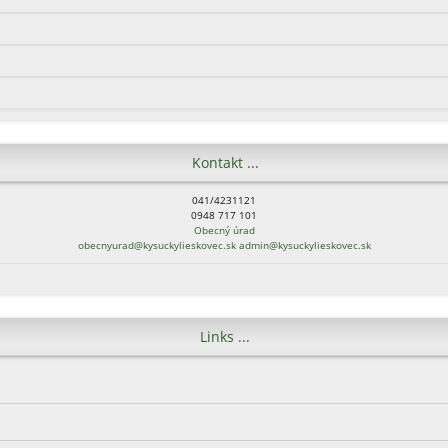
Kontakt ...
041/4231121
0948 717 101
Obecný úrad
obecnyurad@kysuckylieskovec.sk
admin@kysuckylieskovec.sk
Links ...