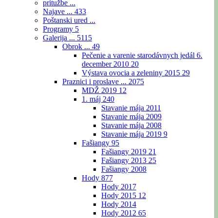
pritužbe ...
Najave ...
433
Poštanski ured ...
Programy
5
Galerija ...
5115
Obrok ...
49
Pečenie a varenie starodávnych jedál 6.
december 2010
20
Výstava ovocia a zeleniny 2015
29
Praznici i proslave ...
2075
MDŽ 2019
12
1. máj
240
Stavanie mája 2011
Stavanie mája 2009
Stavanie mája 2008
Stavanie mája 2019
9
Fašiangy
95
Fašiangy 2019
21
Fašiangy 2013
25
Fašiangy 2008
Hody
877
Hody 2017
Hody 2015
12
Hody 2014
Hody 2012
65