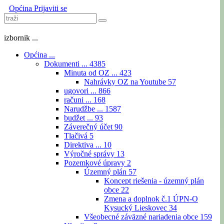
Općina
Prijaviti se
izbornik ...
Općina ...
Dokumenti ...
4385
Minuta od OZ ...
423
Nahrávky OZ na Youtube
57
ugovori ...
866
računi ...
168
Narudžbe ...
1587
budžet ...
93
Záverečný účet
90
Tlačivá
5
Direktiva ...
10
Výročné správy
13
Pozemkové úpravy
2
Územný plán
57
Koncept riešenia - územný plán
obce
22
Zmena a doplnok č.1 ÚPN-O
Kysucký Lieskovec
34
Všeobecné záväzné nariadenia obce
159