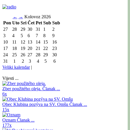
←
→
Kolovoz 2026
Pon
Uto
Sri
Čet
Pet
Sub
Sub
27
28
29
30
31
1
2
3
4
5
6
7
8
9
10
11
12
13
14
15
16
17
18
19
20
21
22
23
24
25
26
27
28
29
30
31
1
2
3
4
5
6
Veliki kalendar
|
Vijesti ...
Zber použitého oleja.
Članak ...
6x
Obec Klubina pozýva na SV. Omšu
Članak ...
15x
Oznam
Članak ...
177x