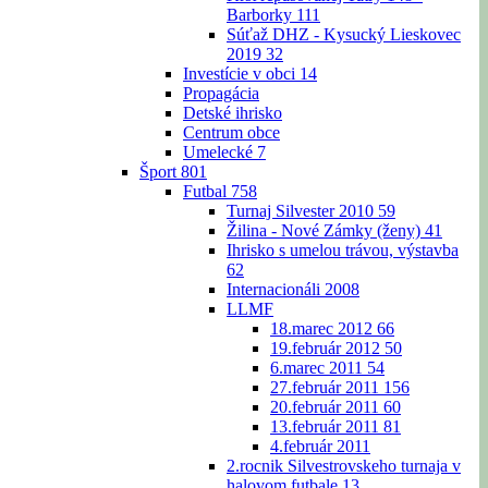
Barborky
111
Súťaž DHZ - Kysucký Lieskovec
2019
32
Investície v obci
14
Propagácia
Detské ihrisko
Centrum obce
Umelecké
7
Šport
801
Futbal
758
Turnaj Silvester 2010
59
Žilina - Nové Zámky (ženy)
41
Ihrisko s umelou trávou, výstavba
62
Internacionáli 2008
LLMF
18.marec 2012
66
19.február 2012
50
6.marec 2011
54
27.február 2011
156
20.február 2011
60
13.február 2011
81
4.február 2011
2.rocnik Silvestrovskeho turnaja v
halovom futbale
13