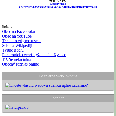
0948 717 101
Obecný úrad
obecnyurad@kysuckylieskovec.sk
admin@kysuckylieskovec.sk
linkovi ...
Obec na Facebooku
Obec na YouTube
Trenutno vrijeme u selu
Selo na Wikipediji
Tvrtke u selu
Elektronická verzia týždenníka Kysuce
Tržište nekretnina
Obecný rozhlas online
Besplatna web-lokacija
banner