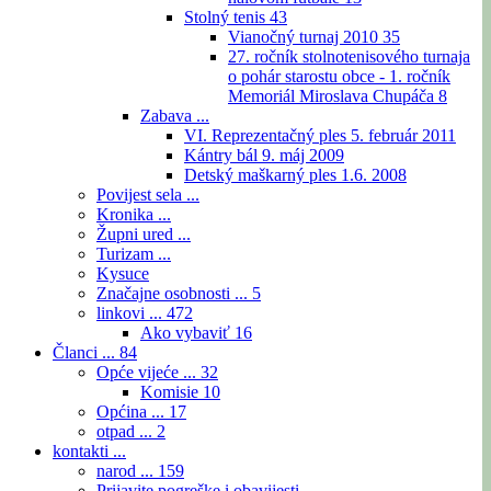
Stolný tenis
43
Vianočný turnaj 2010
35
27. ročník stolnotenisového turnaja
o pohár starostu obce - 1. ročník
Memoriál Miroslava Chupáča
8
Zabava ...
VI. Reprezentačný ples 5. február 2011
Kántry bál 9. máj 2009
Detský maškarný ples 1.6. 2008
Povijest sela ...
Kronika ...
Župni ured ...
Turizam ...
Kysuce
Značajne osobnosti ...
5
linkovi ...
472
Ako vybaviť
16
Članci ...
84
Opće vijeće ...
32
Komisie
10
Općina ...
17
otpad ...
2
kontakti ...
narod ...
159
Prijavite pogreške i obavijesti ...