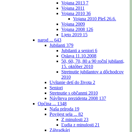
Vojana 2013
7
Vojana 2011
Vojana 2010
36
Vojana 2010 Pleš 26.6.
Vojana 2009
Vojana 2008
126
Ljeto 2019
15
narod ...
643
Jubilanti
379
Jubilanti a seniori
6
Oslava 11.10.2008
50, 60, 70, 80 a 90 roční jubilanti,
15. október 2010
Stretnutie jubilantov a dôchodcov
2010
Uvítanie detí do života
2
Seniori
Stretnutie s občanmi 2010
Návšteva prezidenta 2008
137
Općina ...
1348
Naša príroda
19
Povijest sela ...
82
Z minulosti
23
Ľudia z minulosti
21
Záhradkári