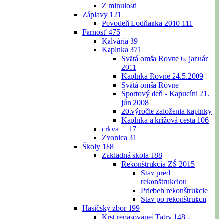
Z minulosti
Záplavy
121
Povodeň Lodňanka 2010
111
Farnosť
475
Kalvária
39
Kaplnka
371
Svätá omša Rovne 6. január
2011
Kaplnka Rovne 24.5.2009
Svätá omša Rovne
Športový deň - Kapucíni 21.
jún 2008
20.výročie založenia kaplnky
Kaplnka a krížová cesta
106
crkva ...
17
Zvonica
31
Školy
188
Základná škola
188
Rekonštrukcia ZŠ 2015
Stav pred
rekonštrukciou
Priebeh rekonštrukcie
Stav po rekonštrukcii
Hasičský zbor
199
Krst repasovanej Tatry 148 -