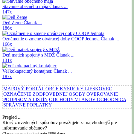
Stavanie obecného mája
Članak ...
147x
Deň Zeme
Članak ...
186x
Oznámenie o zmene otváracej doby COOP Jednota
Članak ...
166x
Deň matiek spojený s MDŽ
Članak ...
131x
Veľkokapacitný kontajner.
Članak ...
187x
MAPOVÝ PORTÁL OBCE KYSUCKÝ LIESKOVEC
OZNAČENIE ZODPOVEDNEJ OSOBY
OVEROVANIE
PODPISOV A LISTÍN
ODCHODY VLAKOV OCHODNICA
SPRÁVNE POPLATKY
Pregled ...
Ktorý z uvedených spôsobov považujete za najvhodnejší pre
informovanie občanov?
Glasanje u ovoj anketi traje 3886 dana