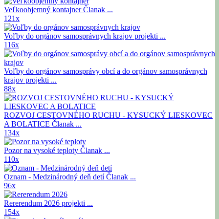
Veľkoobjemný kontajner
Članak ...
121x
Voľby do orgánov samosprávnych krajov
projekti ...
116x
Voľby do orgánov samosprávy obcí a do orgánov samosprávnych
krajov
projekti ...
88x
ROZVOJ CESTOVNÉHO RUCHU - KYSUCKÝ LIESKOVEC
A BOLATICE
Članak ...
134x
Pozor na vysoké teploty
Članak ...
110x
Oznam - Medzinárodný deň detí
Članak ...
96x
Rererendum 2026
projekti ...
154x