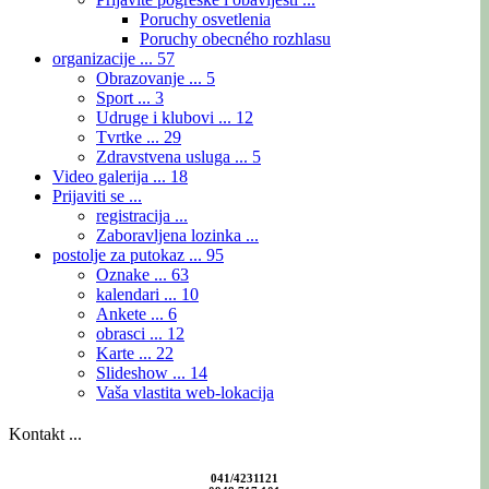
Poruchy osvetlenia
Poruchy obecného rozhlasu
organizacije ...
57
Obrazovanje ...
5
Sport ...
3
Udruge i klubovi ...
12
Tvrtke ...
29
Zdravstvena usluga ...
5
Video galerija ...
18
Prijaviti se ...
registracija ...
Zaboravljena lozinka ...
postolje za putokaz ...
95
Oznake ...
63
kalendari ...
10
Ankete ...
6
obrasci ...
12
Karte ...
22
Slideshow ...
14
Vaša vlastita web-lokacija
Kontakt ...
041/4231121