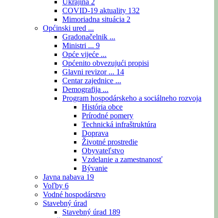
Ukrajina
2
COVID-19 aktuality
132
Mimoriadna situácia
2
Općinski ured ...
Gradonačelnik ...
Ministri ...
9
Opće vijeće ...
Općenito obvezujući propisi
Glavni revizor ...
14
Centar zajednice ...
Demografija ...
Program hospodárskeho a sociálneho rozvoja
História obce
Prírodné pomery
Technická infraštruktúra
Doprava
Životné prostredie
Obyvateľstvo
Vzdelanie a zamestnanosť
Bývanie
Javna nabava
19
Voľby
6
Vodné hospodárstvo
Stavebný úrad
Stavebný úrad
189