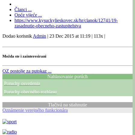
Članci ...
Opće vijeće ...
https://www.kysuckylieskovec.sk/hr/clanok/12741/19-
zasadnutie-obecneho-zastupitelstva
Dodao korisnik
Admin
|
23 Dec 2015 at 11:19
|
113x
|
Možda ste i zainteresirani
OZ
postolje za putokaz ...
Nahlasovanie porúch
Poruchy osvetlenia
Poruchy obecného rozhlasu
Tlačivá na stiahnutie
Oznámenie verejného funkcionára