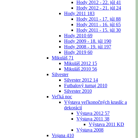
Hody 2012 - 22. júl
41
Hody 2012 - 21. júl
24
Hody 2011
183
Hody 2011 - 17. júl
88
Hody 2011 - 16. júl
65
Hody 2011 - 15. júl
30
Hody 2010
69
Hody 2009 - 18. júl
190
Hody 2008 - 19. júl
197
Hody 2019
60
Mikuláš
71
Mikuláš 2012
15
Mikuláš 2010
56
Silvester
Silvester 2012
14
Futbalový turnaj 2010
Silvester 2010
Veľká noc
Výstava veľkonočných kraslíc a
dekorácií
Výstava 2012
57
Výstava 2011
38
Výstava 2011 KD
Výstava 2008
Vojana
410