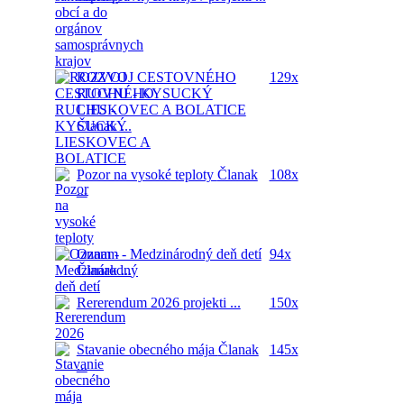
ROZVOJ CESTOVNÉHO
129x
RUCHU - KYSUCKÝ
LIESKOVEC A BOLATICE
Članak ...
Pozor na vysoké teploty
Članak
108x
...
Oznam - Medzinárodný deň detí
94x
Članak ...
Rererendum 2026
projekti ...
150x
Stavanie obecného mája
Članak
145x
...