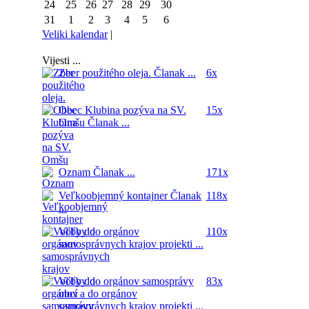
24
25
26
27
28
29
30
31
1
2
3
4
5
6
Veliki kalendar
|
Vijesti ...
Zber použitého oleja.
Članak ...
6x
Obec Klubina pozýva na SV.
15x
Omšu
Članak ...
Oznam
Članak ...
171x
Veľkoobjemný kontajner
Članak
118x
...
Voľby do orgánov
110x
samosprávnych krajov
projekti ...
Voľby do orgánov samosprávy
83x
obcí a do orgánov
samosprávnych krajov
projekti ...