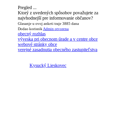
Pregled ...
Ktorý z uvedených spôsobov považujete za
najvhodnejší pre informovanie občanov?
Glasanje u ovoj anketi traje 3885 dana
Dodao korisnik
Admin
otvorena
obecný rozhlas
výveska pri obecnom úrade a v centre obce
webové stránky obce
verejné zasadnutia obecného zastupiteľstva
Kysucký Lieskovec