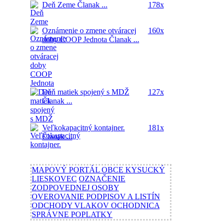
Deň Zeme
Članak ...
178x
Oznámenie o zmene otváracej
160x
doby COOP Jednota
Članak ...
Deň matiek spojený s MDŽ
127x
Članak ...
Veľkokapacitný kontajner.
181x
Članak ...
MAPOVÝ PORTÁL OBCE KYSUCKÝ
LIESKOVEC
OZNAČENIE
ZODPOVEDNEJ OSOBY
OVEROVANIE PODPISOV A LISTÍN
ODCHODY VLAKOV OCHODNICA
SPRÁVNE POPLATKY