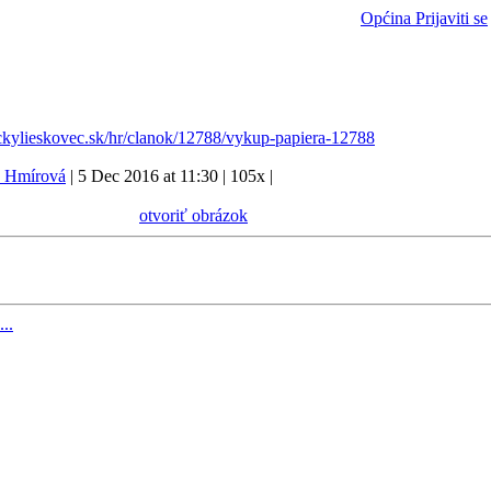
Općina
Prijaviti se
ckylieskovec.sk/hr/clanok/12788/vykup-papiera-12788
a Hmírová
|
5 Dec 2016 at 11:30
|
105x
|
otvoriť obrázok
...