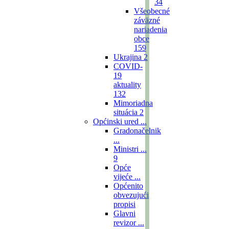
34
Všeobecné
záväzné
nariadenia
obce
159
Ukrajina
2
COVID-
19
aktuality
132
Mimoriadna
situácia
2
Općinski ured ...
Gradonačelnik
...
Ministri ...
9
Opće
vijeće ...
Općenito
obvezujući
propisi
Glavni
revizor ...