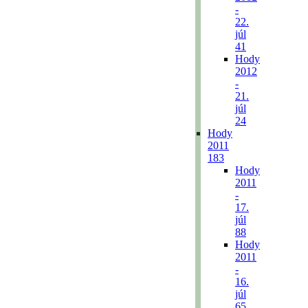
-
22.
júl
41
Hody
2012
-
21.
júl
24
Hody
2011
183
Hody
2011
-
17.
júl
88
Hody
2011
-
16.
júl
65