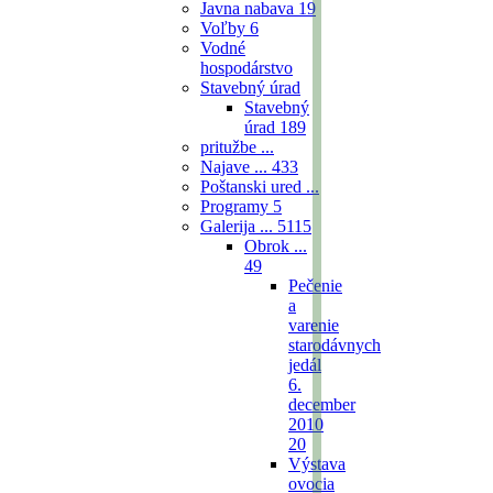
Javna nabava
19
Voľby
6
Vodné
hospodárstvo
Stavebný úrad
Stavebný
úrad
189
pritužbe ...
Najave ...
433
Poštanski ured ...
Programy
5
Galerija ...
5115
Obrok ...
49
Pečenie
a
varenie
starodávnych
jedál
6.
december
2010
20
Výstava
ovocia