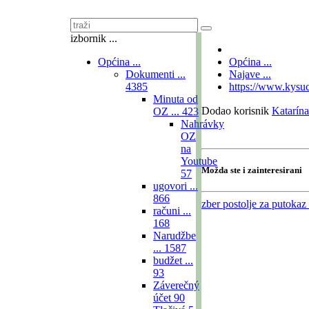
izbornik ...
Općina ...
Općina ...
Dokumenti ...
Najave ...
4385
https://www.kysu
Minuta od
Dodao korisnik
Katarín
OZ ...
423
Nahrávky
OZ
na
Youtube
Možda ste i zainteresirani
57
ugovori ...
866
zber
postolje za putokaz 
računi ...
168
Narudžbe
...
1587
budžet ...
93
Záverečný
účet
90