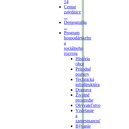
14
Centar
zajednice
...
Demografija
...
Program
hospodárskeho
a
sociálneho
rozvoja
História
obce
Prírodné
pomery
Technická
infraštruktúra
Doprava
Životné
prostredie
Obyvateľstvo
Vzdelanie
a
zamestnanosť
Bývanie