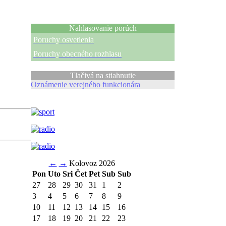
Nahlasovanie porúch
Poruchy osvetlenia
Poruchy obecného rozhlasu
Tlačivá na stiahnutie
Oznámenie verejného funkcionára
←
→
Kolovoz 2026
Pon
Uto
Sri
Čet
Pet
Sub
Sub
27
28
29
30
31
1
2
3
4
5
6
7
8
9
10
11
12
13
14
15
16
17
18
19
20
21
22
23