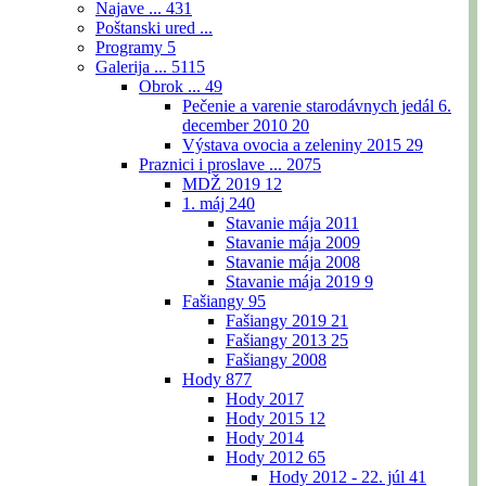
Najave ...
431
Poštanski ured ...
Programy
5
Galerija ...
5115
Obrok ...
49
Pečenie a varenie starodávnych jedál 6.
december 2010
20
Výstava ovocia a zeleniny 2015
29
Praznici i proslave ...
2075
MDŽ 2019
12
1. máj
240
Stavanie mája 2011
Stavanie mája 2009
Stavanie mája 2008
Stavanie mája 2019
9
Fašiangy
95
Fašiangy 2019
21
Fašiangy 2013
25
Fašiangy 2008
Hody
877
Hody 2017
Hody 2015
12
Hody 2014
Hody 2012
65
Hody 2012 - 22. júl
41