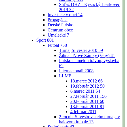
Súťaž DHZ - Kysucký Lieskovec
2019
32
Investície v obci
14
Propagácia
Detské ihrisko
Centrum obce
Umelecké
7
Šport
801
Futbal
758
Turnaj Silvester 2010
59
Žilina - Nové Zámky (ženy)
41
Ihrisko s umelou trávou, výstavba
62
Internacionáli 2008
LLMF
18.marec 2012
66
19.február 2012
50
6.marec 2011
54
27.február 2011
156
20.február 2011
60
13.február 2011
81
4.február 2011
2.rocnik Silvestrovskeho turnaja v
halovom futbale
13
Stolný tenis
43