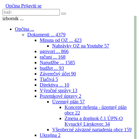
Općina
Prijaviti se
izbornik ...
Općina ...
Dokumenti ...
4379
Minuta od OZ ...
423
Nahrávky OZ na Youtube
57
ugovori ...
866
računi ...
168
Narudžbe ...
1585
budžet ...
93
Záverečný účet
90
Tlačivá
5
Direktiva ...
10
Výročné správy
13
Pozemkové úpravy
2
Územný plán
57
Koncept riešenia - územný plán
obce
22
Zmena a doplnok č.1 ÚPN-O
Kysucký Lieskovec
34
Všeobecné záväzné nariadenia obce
159
Ukrajina
2