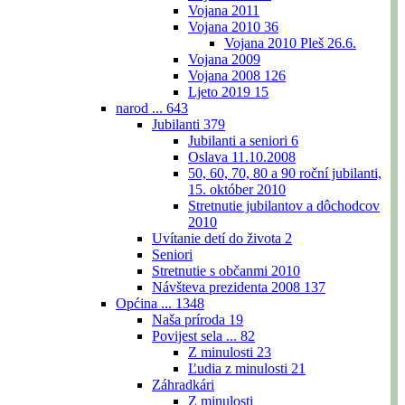
Vojana 2011
Vojana 2010
36
Vojana 2010 Pleš 26.6.
Vojana 2009
Vojana 2008
126
Ljeto 2019
15
narod ...
643
Jubilanti
379
Jubilanti a seniori
6
Oslava 11.10.2008
50, 60, 70, 80 a 90 roční jubilanti,
15. október 2010
Stretnutie jubilantov a dôchodcov
2010
Uvítanie detí do života
2
Seniori
Stretnutie s občanmi 2010
Návšteva prezidenta 2008
137
Općina ...
1348
Naša príroda
19
Povijest sela ...
82
Z minulosti
23
Ľudia z minulosti
21
Záhradkári
Z minulosti