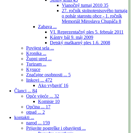
Vianočný turnaj 2010
35
27. ročník stolnotenisového turnaja
o pohár starostu obce - 1. ročník
Memoriál Miroslava Chupáča
8
Zabava ...
VI. Reprezentačný ples 5. február 2011
Kántry bál 9. máj 2009
Detský maškarný ples 1.6. 2008
Povijest sela ...
Kronika ...
Župni ured ...
Turizam ...
Kysuce
Značajne osobnosti ...
5
linkovi ...
472
Ako vybaviť
16
Članci ...
84
Opće vijeće ...
32
Komisie
10
Općina ...
17
otpad ...
2
kontakti ...
narod ...
159
Prijavite pogreške i obavijesti ...