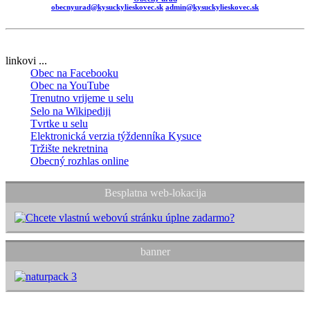
obecnyurad@kysuckylieskovec.sk
admin@kysuckylieskovec.sk
linkovi ...
Obec na Facebooku
Obec na YouTube
Trenutno vrijeme u selu
Selo na Wikipediji
Tvrtke u selu
Elektronická verzia týždenníka Kysuce
Tržište nekretnina
Obecný rozhlas online
Besplatna web-lokacija
banner