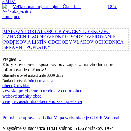
Veľkokapacitný kontajner.
Članak ...
185x
MAPOVÝ PORTÁL OBCE KYSUCKÝ LIESKOVEC
OZNAČENIE ZODPOVEDNEJ OSOBY
OVEROVANIE
PODPISOV A LISTÍN
ODCHODY VLAKOV OCHODNICA
SPRÁVNE POPLATKY
Pregled ...
Ktorý z uvedených spôsobov považujete za najvhodnejší pre
informovanie občanov?
Glasanje u ovoj anketi traje 3886 dana
Dodao korisnik
Admin
otvorena
obecný rozhlas
výveska pri obecnom úrade a v centre obce
webové stránky obce
verejné zasadnutia obecného zastupiteľstva
Prijaviti se
uprava
statistika
Mapa web-lokacije
GDPR
Webmail
V systéme sa nachádza
11431
stránok,
5356
obrázkov,
1974