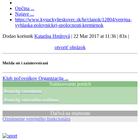
Općina ...
Najave ...
https://www.kysuckylieskovec.sk/hr/clanok/12804/verejna-
vyhlaska-polovnickej-spolocnosti-kremienok
Dodao korisnik
Katarína Hmírová
|
22 Mar 2017 at 11:36
|
83x
|
otvoriť obrázok
Možda ste i zainteresirani
Klub poľovníkov
Organizacija ...
Nahlasovanie porúch
Poruchy osvetlenia
Poruchy obecného rozhlasu
Tlačivá na stiahnutie
Oznámenie verejného funkcionára