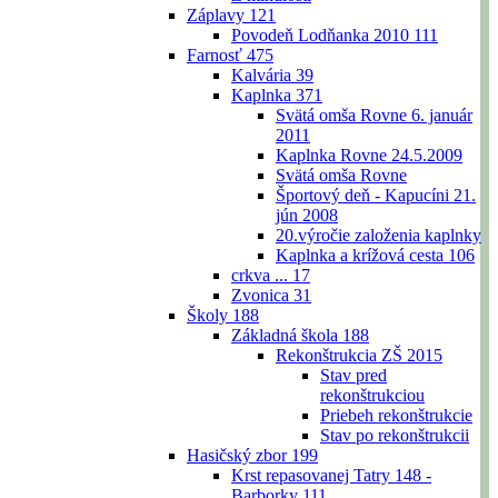
Záplavy
121
Povodeň Lodňanka 2010
111
Farnosť
475
Kalvária
39
Kaplnka
371
Svätá omša Rovne 6. január
2011
Kaplnka Rovne 24.5.2009
Svätá omša Rovne
Športový deň - Kapucíni 21.
jún 2008
20.výročie založenia kaplnky
Kaplnka a krížová cesta
106
crkva ...
17
Zvonica
31
Školy
188
Základná škola
188
Rekonštrukcia ZŠ 2015
Stav pred
rekonštrukciou
Priebeh rekonštrukcie
Stav po rekonštrukcii
Hasičský zbor
199
Krst repasovanej Tatry 148 -
Barborky
111