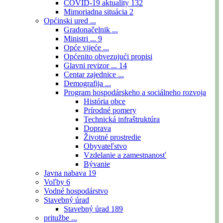
COVID-19 aktuality
132
Mimoriadna situácia
2
Općinski ured ...
Gradonačelnik ...
Ministri ...
9
Opće vijeće ...
Općenito obvezujući propisi
Glavni revizor ...
14
Centar zajednice ...
Demografija ...
Program hospodárskeho a sociálneho rozvoja
História obce
Prírodné pomery
Technická infraštruktúra
Doprava
Životné prostredie
Obyvateľstvo
Vzdelanie a zamestnanosť
Bývanie
Javna nabava
19
Voľby
6
Vodné hospodárstvo
Stavebný úrad
Stavebný úrad
189
pritužbe ...