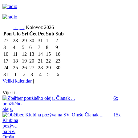
←
→
Kolovoz 2026
Pon
Uto
Sri
Čet
Pet
Sub
Sub
27
28
29
30
31
1
2
3
4
5
6
7
8
9
10
11
12
13
14
15
16
17
18
19
20
21
22
23
24
25
26
27
28
29
30
31
1
2
3
4
5
6
Veliki kalendar
|
Vijesti ...
Zber použitého oleja.
Članak ...
6x
Obec Klubina pozýva na SV. Omšu
Članak ...
15x