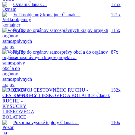
Oznam
Članak ...
175x
Veľkoobjemný kontajner
Članak ...
121x
Voľby do orgánov samosprávnych krajov
projekti
115x
...
Voľby do orgánov samosprávy obcí a do orgánov
87x
samosprávnych krajov
projekti ...
ROZVOJ CESTOVNÉHO RUCHU -
132x
KYSUCKÝ LIESKOVEC A BOLATICE
Članak
...
Pozor na vysoké teploty
Članak ...
110x