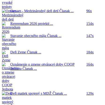
Oznam - Medzinárodný deň detí
Članak ...
96x
Rererendum 2026
projekti ...
154x
Stavanie obecného mája
Članak ...
147x
Deň Zeme
Članak ...
184x
Oznámenie o zmene otváracej doby COOP
164x
Jednota
Članak ...
Deň matiek spojený s MDŽ
Članak ...
129x