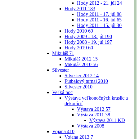
Hody 2012 - 21. júl
24
Hody 2011
183
Hody 2011 - 17. júl
88
Hody 2011 - 16. júl
65
Hody 2011 - 15. júl
30
Hody 2010
69
Hody 2009 - 18. júl
190
Hody 2008 - 19. júl
197
Hody 2019
60
Mikuláš
71
Mikuláš 2012
15
Mikuláš 2010
56
Silvester
Silvester 2012
14
Futbalový turnaj 2010
Silvester 2010
Veľká noc
Výstava veľkonočných kraslíc a
dekorácií
Výstava 2012
57
Výstava 2011
38
Výstava 2011 KD
Výstava 2008
Vojana
410
Vojana 2013
7