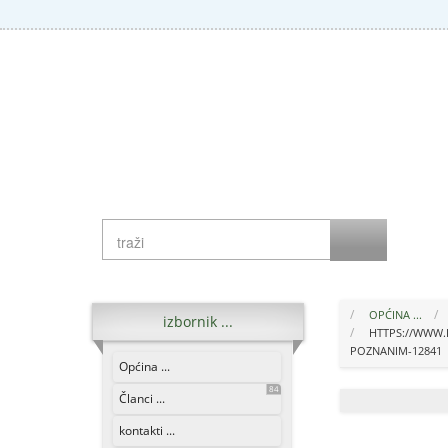
OPĆINA ...
izbornik ...
HTTPS://WWW.
POZNANIM-12841
Općina ...
84
Članci ...
kontakti ...