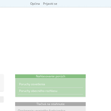
Općina
Prijaviti se
Nahlasovanie porúch
Poruchy osvetlenia
Poruchy obecného rozhlasu
Tlačivá na stiahnutie
Oznámenie verejného funkcionára