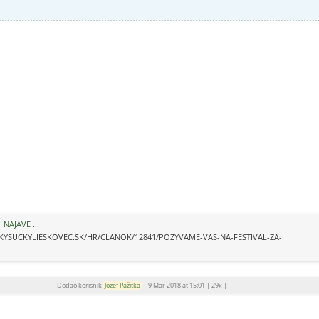
NAJAVE ...
KYSUCKYLIESKOVEC.SK/HR/CLANOK/12841/POZYVAME-VAS-NA-FESTIVAL-ZA-
Dodao korisnik
Jozef Pažitka
|
9 Mar 2018 at 15:01
|
29x
|