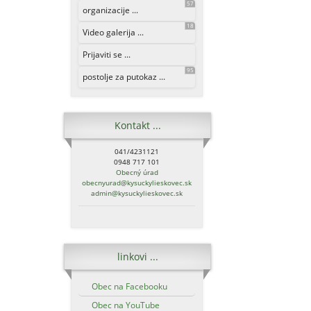
57
organizacije ...
18
Video galerija ...
Prijaviti se ...
95
postolje za putokaz ...
Kontakt ...
041/4231121
0948 717 101
Obecný úrad
obecnyurad@kysuckylieskovec.sk
admin@kysuckylieskovec.sk
linkovi ...
Obec na Facebooku
Obec na YouTube