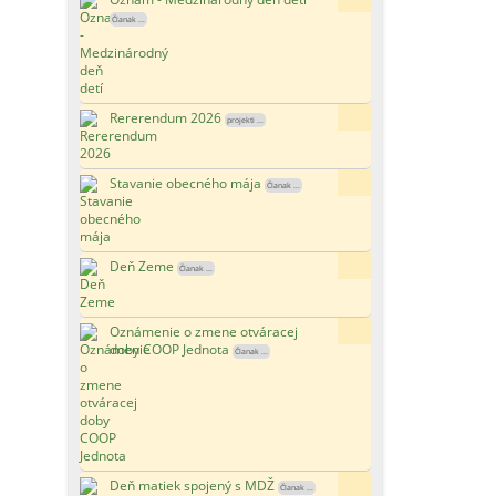
Članak ...
Rererendum 2026
150x
projekti ...
Stavanie obecného mája
145x
Članak ...
Deň Zeme
178x
Članak ...
Oznámenie o zmene otváracej
160x
doby COOP Jednota
Članak ...
Deň matiek spojený s MDŽ
127x
Članak ...