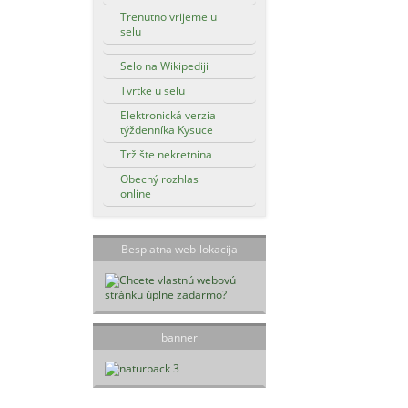
Trenutno vrijeme u
selu
Selo na Wikipediji
Tvrtke u selu
Elektronická verzia
týždenníka Kysuce
Tržište nekretnina
Obecný rozhlas
online
Besplatna web-lokacija
banner