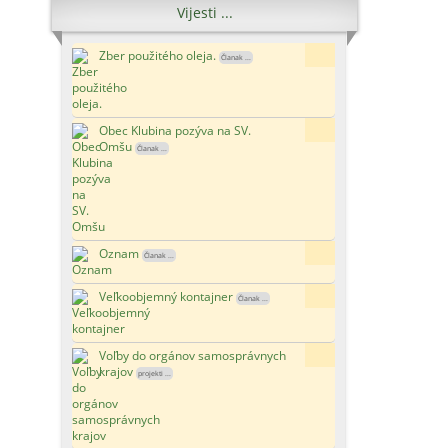
Vijesti ...
Zber použitého oleja.
6x
Članak ...
Obec Klubina pozýva na SV.
15x
Omšu
Članak ...
Oznam
171x
Članak ...
Veľkoobjemný kontajner
118x
Članak ...
Voľby do orgánov samosprávnych
110x
krajov
projekti ...