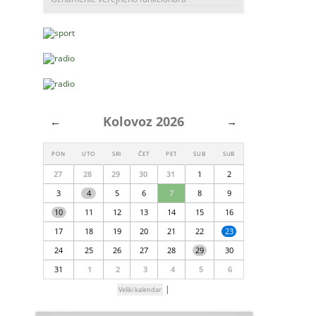
Kolovoz 2026
←
→
PON
UTO
SRI
ČET
PET
SUB
SUB
27
28
29
30
31
1
2
3
4
5
6
7
8
9
10
11
12
13
14
15
16
17
18
19
20
21
22
23
24
25
26
27
28
29
30
31
1
2
3
4
5
6
|
Veliki kalendar