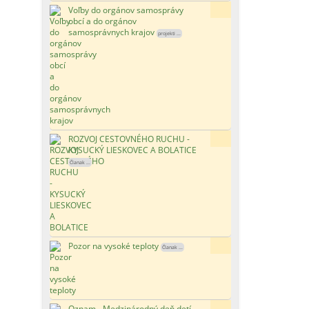
Voľby do orgánov samosprávy
83x
obcí a do orgánov
samosprávnych krajov
projekti ...
ROZVOJ CESTOVNÉHO RUCHU -
129x
KYSUCKÝ LIESKOVEC A BOLATICE
Članak ...
Pozor na vysoké teploty
108x
Članak ...
Oznam - Medzinárodný deň detí
94x