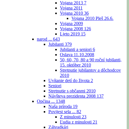
Vojana 2013
7
Vojana 2011
Vojana 2010
36
Vojana 2010 Pleš 26.6.
Vojana 2009
Vojana 2008
126
Ljeto 2019
15
narod ...
643
Jubilanti
379
Jubilanti a seniori
6
Oslava 11.10.2008
50, 60, 70, 80 a 90 roční jubilanti,
15. október 2010
Stretnutie jubilantov a dôchodcov
2010
Uvítanie detí do života
2
Seniori
Stretnutie s občanmi 2010
Návšteva prezidenta 2008
137
Općina ...
1348
Naša príroda
19
Povijest sela ...
82
Z minulosti
23
Ľudia z minulosti
21
Záhradkári