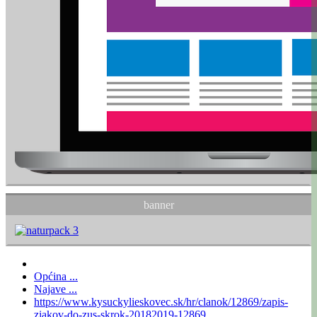
banner
Općina ...
Najave ...
https://www.kysuckylieskovec.sk/hr/clanok/12869/zapis-
ziakov-do-zus-skrok-20182019-12869