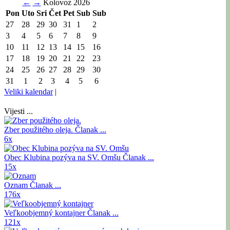
←
→
Kolovoz 2026
Pon
Uto
Sri
Čet
Pet
Sub
Sub
27
28
29
30
31
1
2
3
4
5
6
7
8
9
10
11
12
13
14
15
16
17
18
19
20
21
22
23
24
25
26
27
28
29
30
31
1
2
3
4
5
6
Veliki kalendar
|
Vijesti ...
Zber použitého oleja.
Članak ...
6x
Obec Klubina pozýva na SV. Omšu
Članak ...
15x
Oznam
Članak ...
176x
Veľkoobjemný kontajner
Članak ...
121x