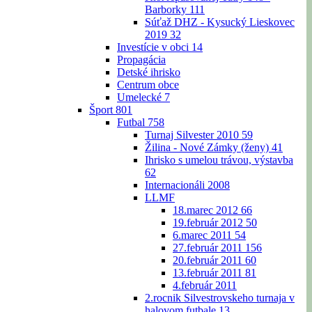
Barborky
111
Súťaž DHZ - Kysucký Lieskovec
2019
32
Investície v obci
14
Propagácia
Detské ihrisko
Centrum obce
Umelecké
7
Šport
801
Futbal
758
Turnaj Silvester 2010
59
Žilina - Nové Zámky (ženy)
41
Ihrisko s umelou trávou, výstavba
62
Internacionáli 2008
LLMF
18.marec 2012
66
19.február 2012
50
6.marec 2011
54
27.február 2011
156
20.február 2011
60
13.február 2011
81
4.február 2011
2.rocnik Silvestrovskeho turnaja v
halovom futbale
13