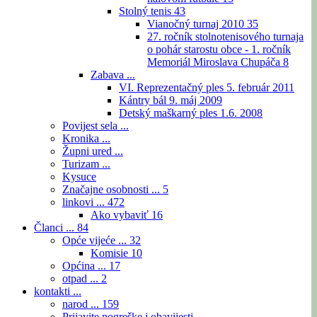
Stolný tenis
43
Vianočný turnaj 2010
35
27. ročník stolnotenisového turnaja
o pohár starostu obce - 1. ročník
Memoriál Miroslava Chupáča
8
Zabava ...
VI. Reprezentačný ples 5. február 2011
Kántry bál 9. máj 2009
Detský maškarný ples 1.6. 2008
Povijest sela ...
Kronika ...
Župni ured ...
Turizam ...
Kysuce
Značajne osobnosti ...
5
linkovi ...
472
Ako vybaviť
16
Članci ...
84
Opće vijeće ...
32
Komisie
10
Općina ...
17
otpad ...
2
kontakti ...
narod ...
159
Prijavite pogreške i obavijesti ...