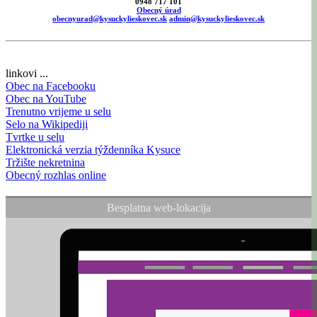
0948 717 101
Obecný úrad
obecnyurad@kysuckylieskovec.sk
admin@kysuckylieskovec.sk
linkovi ...
Obec na Facebooku
Obec na YouTube
Trenutno vrijeme u selu
Selo na Wikipediji
Tvrtke u selu
Elektronická verzia týždenníka Kysuce
Tržište nekretnina
Obecný rozhlas online
Besplatna web-lokacija