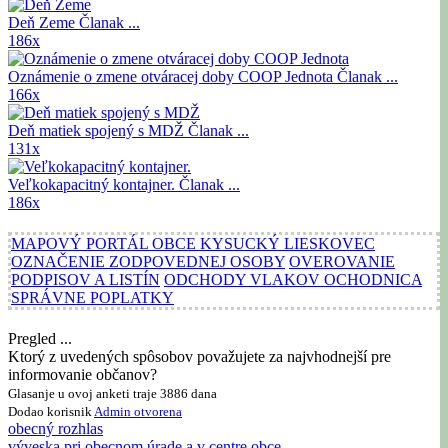
Deň Zeme
Članak ...
186x
Oznámenie o zmene otváracej doby COOP Jednota
Članak ...
166x
Deň matiek spojený s MDŽ
Članak ...
131x
Veľkokapacitný kontajner.
Članak ...
186x
MAPOVÝ PORTÁL OBCE KYSUCKÝ LIESKOVEC
OZNAČENIE ZODPOVEDNEJ OSOBY
OVEROVANIE
PODPISOV A LISTÍN
ODCHODY VLAKOV OCHODNICA
SPRÁVNE POPLATKY
Pregled ...
Ktorý z uvedených spôsobov považujete za najvhodnejší pre
informovanie občanov?
Glasanje u ovoj anketi traje 3886 dana
Dodao korisnik
Admin
otvorena
obecný rozhlas
výveska pri obecnom úrade a v centre obce