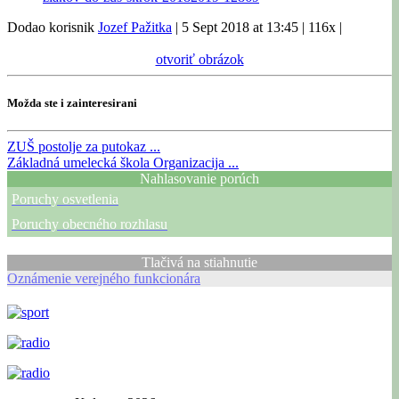
Dodao korisnik
Jozef Pažitka
|
5 Sept 2018 at 13:45
|
116x
|
otvoriť obrázok
Možda ste i zainteresirani
ZUŠ
postolje za putokaz ...
Základná umelecká škola
Organizacija ...
Nahlasovanie porúch
Poruchy osvetlenia
Poruchy obecného rozhlasu
Tlačivá na stiahnutie
Oznámenie verejného funkcionára