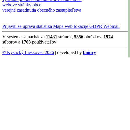
webové stránky obce
verejné zasadnutia obecného zastupiteľstva
Prijaviti se
uprava
statistika
Mapa web-lokacije
GDPR
Webmail
V systéme sa nachádza
11431
stránok,
5356
obrázkov,
1974
súborov a
1703
používateľov
© Kysucký Lieskovec 2026
| developed by
bainry