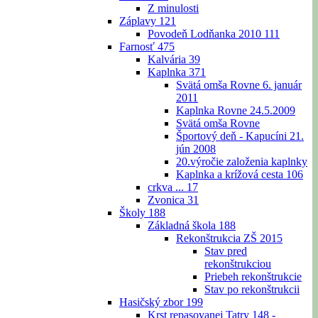
Z minulosti
Záplavy
121
Povodeň Lodňanka 2010
111
Farnosť
475
Kalvária
39
Kaplnka
371
Svätá omša Rovne 6. január
2011
Kaplnka Rovne 24.5.2009
Svätá omša Rovne
Športový deň - Kapucíni 21.
jún 2008
20.výročie založenia kaplnky
Kaplnka a krížová cesta
106
crkva ...
17
Zvonica
31
Školy
188
Základná škola
188
Rekonštrukcia ZŠ 2015
Stav pred
rekonštrukciou
Priebeh rekonštrukcie
Stav po rekonštrukcii
Hasičský zbor
199
Krst repasovanej Tatry 148 -