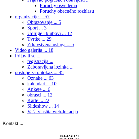
Poruchy osvetlenia
Poruchy obecného rozhlasu
organizacije ...
57
Obrazovanje ...
5
Sport ...
3
Udruge i klubovi ...
12
Tvrtke ...
29
Zdravstvena usluga ...
5
Video galerija ...
18
Prijaviti se ...
registracija ...
Zaboravljena lozinka ...
postolje za putokaz ...
95
Oznake ...
63
kalendari ...
10
Ankete ...
6
obrasci ...
12
Karte ...
22
Slideshow ...
14
Vaša vlastita web-lokacija
Kontakt ...
041/4231121