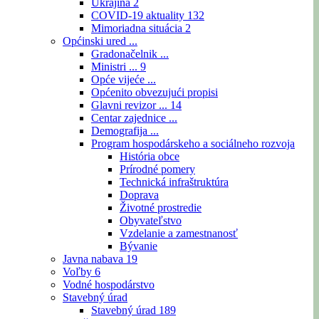
Ukrajina
2
COVID-19 aktuality
132
Mimoriadna situácia
2
Općinski ured ...
Gradonačelnik ...
Ministri ...
9
Opće vijeće ...
Općenito obvezujući propisi
Glavni revizor ...
14
Centar zajednice ...
Demografija ...
Program hospodárskeho a sociálneho rozvoja
História obce
Prírodné pomery
Technická infraštruktúra
Doprava
Životné prostredie
Obyvateľstvo
Vzdelanie a zamestnanosť
Bývanie
Javna nabava
19
Voľby
6
Vodné hospodárstvo
Stavebný úrad
Stavebný úrad
189