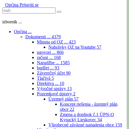
Općina
Prijaviti se
izbornik ...
Općina ...
Dokumenti ...
4379
Minuta od OZ ...
423
Nahrávky OZ na Youtube
57
ugovori ...
866
računi ...
168
Narudžbe ...
1585
budžet ...
93
Záverečný účet
90
Tlačivá
5
Direktiva ...
10
Výročné správy
13
Pozemkové úpravy
2
Územný plán
57
Koncept riešenia - územný plán
obce
22
Zmena a doplnok č.1 ÚPN-O
Kysucký Lieskovec
34
Všeobecné záväzné nariadenia obce
159