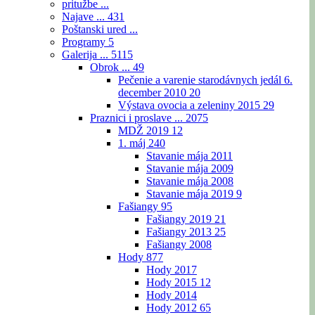
pritužbe ...
Najave ...
431
Poštanski ured ...
Programy
5
Galerija ...
5115
Obrok ...
49
Pečenie a varenie starodávnych jedál 6.
december 2010
20
Výstava ovocia a zeleniny 2015
29
Praznici i proslave ...
2075
MDŽ 2019
12
1. máj
240
Stavanie mája 2011
Stavanie mája 2009
Stavanie mája 2008
Stavanie mája 2019
9
Fašiangy
95
Fašiangy 2019
21
Fašiangy 2013
25
Fašiangy 2008
Hody
877
Hody 2017
Hody 2015
12
Hody 2014
Hody 2012
65