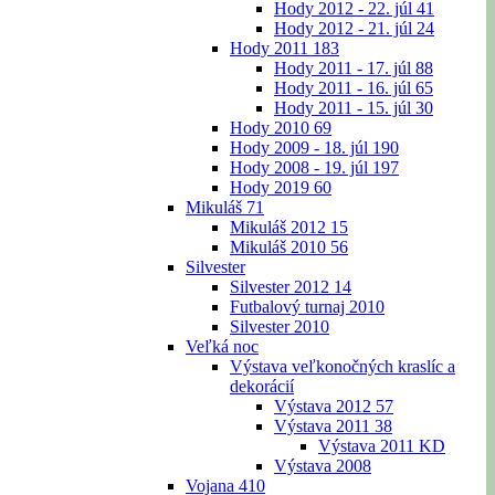
Hody 2012 - 22. júl
41
Hody 2012 - 21. júl
24
Hody 2011
183
Hody 2011 - 17. júl
88
Hody 2011 - 16. júl
65
Hody 2011 - 15. júl
30
Hody 2010
69
Hody 2009 - 18. júl
190
Hody 2008 - 19. júl
197
Hody 2019
60
Mikuláš
71
Mikuláš 2012
15
Mikuláš 2010
56
Silvester
Silvester 2012
14
Futbalový turnaj 2010
Silvester 2010
Veľká noc
Výstava veľkonočných kraslíc a
dekorácií
Výstava 2012
57
Výstava 2011
38
Výstava 2011 KD
Výstava 2008
Vojana
410