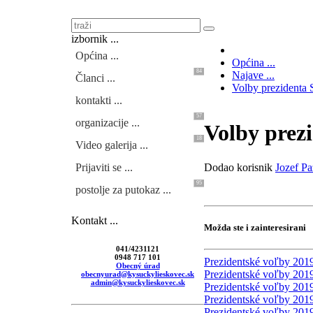
izbornik ...
Općina ...
Općina ...
84
Najave ...
Članci ...
Volby prezidenta 
kontakti ...
57
organizacije ...
Volby prez
18
Video galerija ...
Dodao korisnik
Jozef Pa
Prijaviti se ...
95
postolje za putokaz ...
Kontakt ...
Možda ste i zainteresirani
041/4231121
0948 717 101
Prezidentské voľby 2019
Obecný úrad
Prezidentské voľby 2019
obecnyurad@kysuckylieskovec.sk
admin@kysuckylieskovec.sk
Prezidentské voľby 2019
Prezidentské voľby 201
Prezidentské voľby 2019