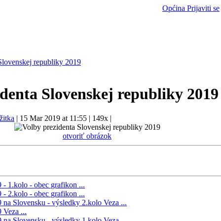
Općina
Prijaviti se
Slovenskej republiky 2019
identa Slovenskej republiky 2019
žitka
|
15 Mar 2019 at 11:55
|
149x
|
otvoriť obrázok
 - 1.kolo - obec
grafikon ...
 - 2.kolo - obec
grafikon ...
 na Slovensku - výsledky 2.kolo
Veza ...
9
Veza ...
 na Slovensku - výsledky 1.kolo
Veza ...