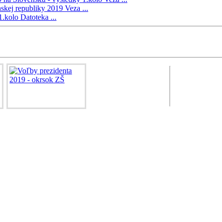
nskej republiky 2019
Veza ...
 1.kolo
Datoteka ...