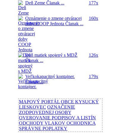
Deň Zeme
Članak ...
177x
Oznámenie o zmene otváracej
160x
doby COOP Jednota
Članak ...
Deň matiek spojený s MDŽ
126x
Članak ...
Veľkokapacitný kontajner.
179x
Članak ...
MAPOVÝ PORTÁL OBCE KYSUCKÝ
LIESKOVEC
OZNAČENIE
ZODPOVEDNEJ OSOBY
OVEROVANIE PODPISOV A LISTÍN
ODCHODY VLAKOV OCHODNICA
SPRÁVNE POPLATKY