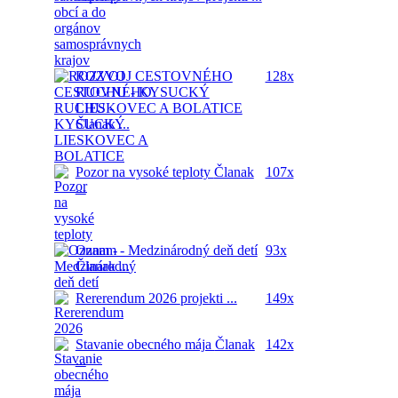
ROZVOJ CESTOVNÉHO
128x
RUCHU - KYSUCKÝ
LIESKOVEC A BOLATICE
Članak ...
Pozor na vysoké teploty
Članak
107x
...
Oznam - Medzinárodný deň detí
93x
Članak ...
Rererendum 2026
projekti ...
149x
Stavanie obecného mája
Članak
142x
...