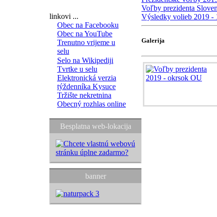
Voľby prezidenta Slove
linkovi ...
Výsledky volieb 2019 -
Obec na Facebooku
Obec na YouTube
Galerija
Trenutno vrijeme u
selu
Selo na Wikipediji
Tvrtke u selu
Elektronická verzia
týždenníka Kysuce
Tržište nekretnina
Obecný rozhlas online
Besplatna web-lokacija
banner