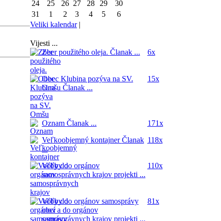
24
25
26
27
28
29
30
31
1
2
3
4
5
6
Veliki kalendar
|
Vijesti ...
Zber použitého oleja.
Članak ...
6x
Obec Klubina pozýva na SV.
15x
Omšu
Članak ...
Oznam
Članak ...
171x
Veľkoobjemný kontajner
Članak
118x
...
Voľby do orgánov
110x
samosprávnych krajov
projekti ...
Voľby do orgánov samosprávy
81x
obcí a do orgánov
samosprávnych krajov
projekti ...