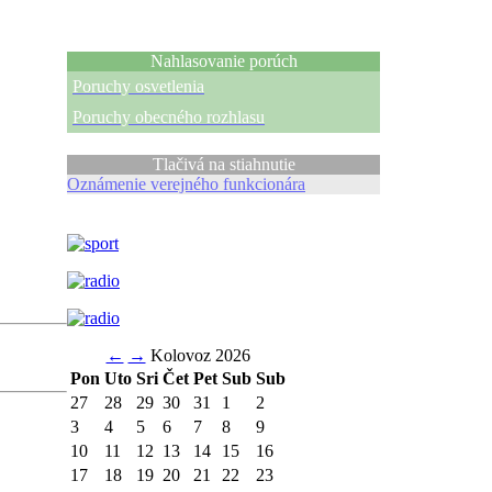
Nahlasovanie porúch
Poruchy osvetlenia
Poruchy obecného rozhlasu
Tlačivá na stiahnutie
Oznámenie verejného funkcionára
←
→
Kolovoz 2026
Pon
Uto
Sri
Čet
Pet
Sub
Sub
27
28
29
30
31
1
2
3
4
5
6
7
8
9
10
11
12
13
14
15
16
17
18
19
20
21
22
23