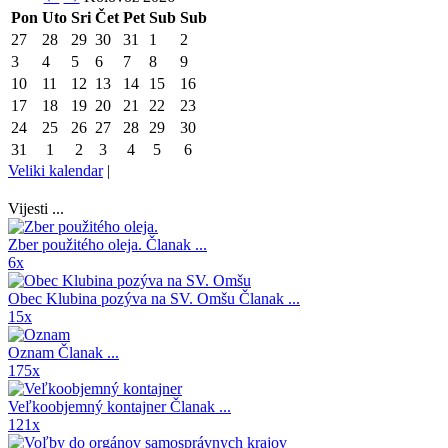
Pon
Uto
Sri
Čet
Pet
Sub
Sub
27
28
29
30
31
1
2
3
4
5
6
7
8
9
10
11
12
13
14
15
16
17
18
19
20
21
22
23
24
25
26
27
28
29
30
31
1
2
3
4
5
6
Veliki kalendar
|
Vijesti ...
Zber použitého oleja.
Članak ...
6x
Obec Klubina pozýva na SV. Omšu
Članak ...
15x
Oznam
Članak ...
175x
Veľkoobjemný kontajner
Članak ...
121x