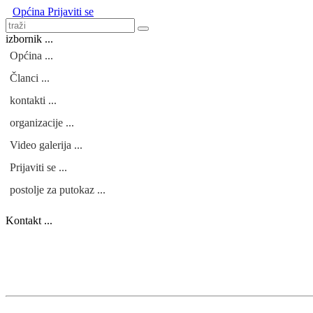
Općina
Prijaviti se
izbornik ...
Općina ...
Članci ...
kontakti ...
organizacije ...
Video galerija ...
Prijaviti se ...
postolje za putokaz ...
Kontakt ...