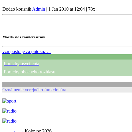
Dodao korisnik
Admin
|
1 Jan 2010 at 12:04
|
78x
|
Možda ste i zainteresirani
vzn
postolje za putokaz ...
Poruchy osvetlenia
Poruchy obecného rozhlasu
Oznámenie verejného funkcionára
←
→
Kolovoz 2026