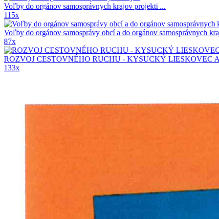
Voľby do orgánov samosprávnych krajov
projekti ...
115x
Voľby do orgánov samosprávy obcí a do orgánov samosprávnych kr
87x
ROZVOJ CESTOVNÉHO RUCHU - KYSUCKÝ LIESKOVEC A
133x