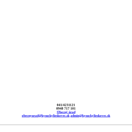
041/4231121
0948 717 101
Obecný úrad
obecnyurad@kysuckylieskovec.sk
admin@kysuckylieskovec.sk