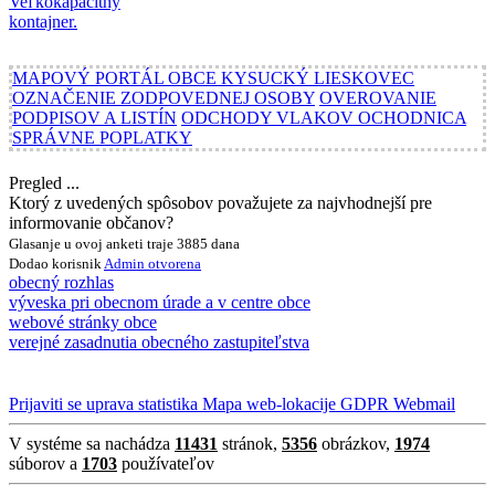
MAPOVÝ PORTÁL OBCE KYSUCKÝ LIESKOVEC
OZNAČENIE ZODPOVEDNEJ OSOBY
OVEROVANIE
PODPISOV A LISTÍN
ODCHODY VLAKOV OCHODNICA
SPRÁVNE POPLATKY
Pregled ...
Ktorý z uvedených spôsobov považujete za najvhodnejší pre
informovanie občanov?
Glasanje u ovoj anketi traje 3885 dana
Dodao korisnik
Admin
otvorena
obecný rozhlas
výveska pri obecnom úrade a v centre obce
webové stránky obce
verejné zasadnutia obecného zastupiteľstva
Prijaviti se
uprava
statistika
Mapa web-lokacije
GDPR
Webmail
V systéme sa nachádza
11431
stránok,
5356
obrázkov,
1974
súborov a
1703
používateľov