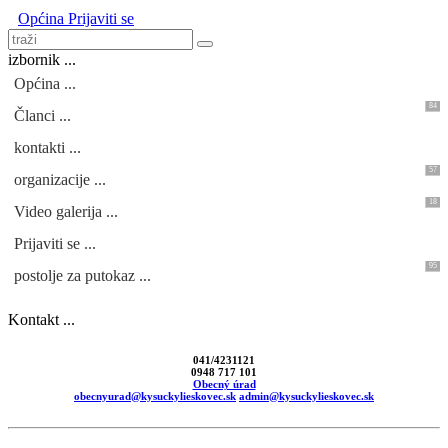
Općina
Prijaviti se
izbornik ...
Općina ...
84
Članci ...
kontakti ...
57
organizacije ...
18
Video galerija ...
Prijaviti se ...
95
postolje za putokaz ...
Kontakt ...
041/4231121
0948 717 101
Obecný úrad
obecnyurad@kysuckylieskovec.sk
admin@kysuckylieskovec.sk