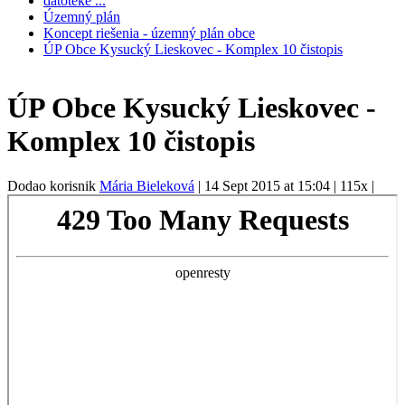
datoteke ...
Územný plán
Koncept riešenia - územný plán obce
ÚP Obce Kysucký Lieskovec - Komplex 10 čistopis
ÚP Obce Kysucký Lieskovec -
Komplex 10 čistopis
Dodao korisnik
Mária Bieleková
|
14 Sept 2015 at 15:04
|
115x
|