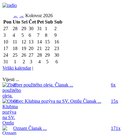
←
→
Kolovoz 2026
Pon
Uto
Sri
Čet
Pet
Sub
Sub
27
28
29
30
31
1
2
3
4
5
6
7
8
9
10
11
12
13
14
15
16
17
18
19
20
21
22
23
24
25
26
27
28
29
30
31
1
2
3
4
5
6
Veliki kalendar
|
Vijesti ...
Zber použitého oleja.
Članak ...
6x
Obec Klubina pozýva na SV. Omšu
Članak ...
15x
Oznam
Članak ...
171x