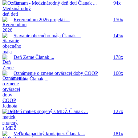
Oznam - Medzinárodný deň detí
Članak ...
94x
Rererendum 2026
projekti ...
150x
Stavanie obecného mája
Članak ...
145x
Deň Zeme
Članak ...
178x
Oznámenie o zmene otváracej doby COOP
160x
Jednota
Članak ...
Deň matiek spojený s MDŽ
Članak ...
127x
Veľkokapacitný kontajner.
Članak ...
181x