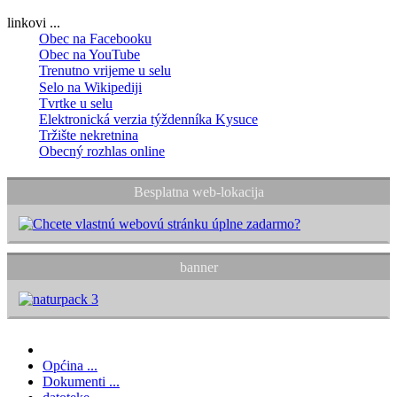
linkovi ...
Obec na Facebooku
Obec na YouTube
Trenutno vrijeme u selu
Selo na Wikipediji
Tvrtke u selu
Elektronická verzia týždenníka Kysuce
Tržište nekretnina
Obecný rozhlas online
Besplatna web-lokacija
banner
Općina ...
Dokumenti ...