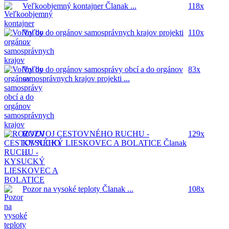
Veľkoobjemný kontajner
Članak ...
118x
Voľby do orgánov samosprávnych krajov
projekti
110x
...
Voľby do orgánov samosprávy obcí a do orgánov
83x
samosprávnych krajov
projekti ...
ROZVOJ CESTOVNÉHO RUCHU -
129x
KYSUCKÝ LIESKOVEC A BOLATICE
Članak
...
Pozor na vysoké teploty
Članak ...
108x