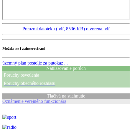
Preuzmi datoteku (pdf, 8536 KB)
otvorena pdf
Možda ste i zainteresirani
územný plán
postolje za putokaz ...
Nahlasovanie porúch
Poruchy osvetlenia
Poruchy obecného rozhlasu
Tlačivá na stiahnutie
Oznámenie verejného funkcionára