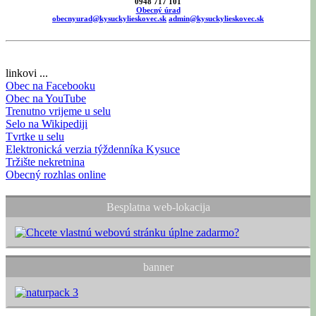
0948 717 101
Obecný úrad
obecnyurad@kysuckylieskovec.sk
admin@kysuckylieskovec.sk
linkovi ...
Obec na Facebooku
Obec na YouTube
Trenutno vrijeme u selu
Selo na Wikipediji
Tvrtke u selu
Elektronická verzia týždenníka Kysuce
Tržište nekretnina
Obecný rozhlas online
Besplatna web-lokacija
banner