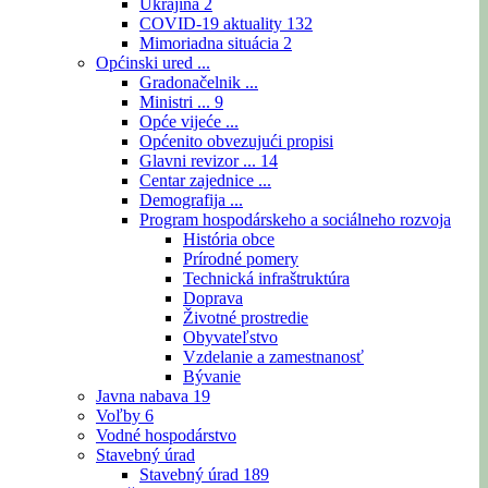
Ukrajina
2
COVID-19 aktuality
132
Mimoriadna situácia
2
Općinski ured ...
Gradonačelnik ...
Ministri ...
9
Opće vijeće ...
Općenito obvezujući propisi
Glavni revizor ...
14
Centar zajednice ...
Demografija ...
Program hospodárskeho a sociálneho rozvoja
História obce
Prírodné pomery
Technická infraštruktúra
Doprava
Životné prostredie
Obyvateľstvo
Vzdelanie a zamestnanosť
Bývanie
Javna nabava
19
Voľby
6
Vodné hospodárstvo
Stavebný úrad
Stavebný úrad
189