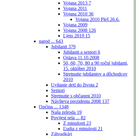
Vojana 2013
7
Vojana 2011
Vojana 2010
36
Vojana 2010 Pleš 26.6.
Vojana 2009
Vojana 2008
126
Ljeto 2019
15
narod ...
643
Jubilanti
379
Jubilanti a seniori
6
Oslava 11.10.2008
50, 60, 70, 80 a 90 roční jubilanti,
15. október 2010
Stretnutie jubilantov a dôchodcov
2010
Uvítanie detí do života
2
Seniori
Stretnutie s občanmi 2010
Návšteva prezidenta 2008
137
Općina ...
1348
Naša príroda
19
Povijest sela ...
82
Z minulosti
23
Ľudia z minulosti
21
Záhradkári