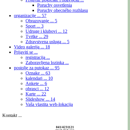
Poruchy osvetlenia
Poruchy obecného rozhlasu
organizacije ...
57
Obrazovanje ...
5
Sport ...
3
Udruge i klubovi ...
12
Tvrtke ...
29
Zdravstvena usluga ...
5
Video galerija ...
18
Prijaviti se ...
registracija ...
Zaboravljena lozinka ...
postolje za putokaz ...
95
Oznake ...
63
kalendari ...
10
Ankete ...
6
obrasci ...
12
Karte ...
22
Slideshow ...
14
Vaša vlastita web-lokacija
Kontakt ...
041/4231121