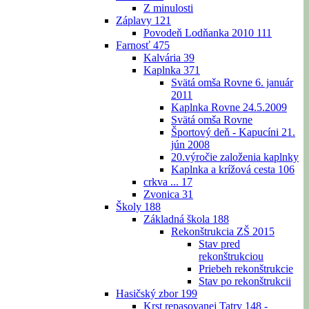
Z minulosti
Záplavy
121
Povodeň Lodňanka 2010
111
Farnosť
475
Kalvária
39
Kaplnka
371
Svätá omša Rovne 6. január
2011
Kaplnka Rovne 24.5.2009
Svätá omša Rovne
Športový deň - Kapucíni 21.
jún 2008
20.výročie založenia kaplnky
Kaplnka a krížová cesta
106
crkva ...
17
Zvonica
31
Školy
188
Základná škola
188
Rekonštrukcia ZŠ 2015
Stav pred
rekonštrukciou
Priebeh rekonštrukcie
Stav po rekonštrukcii
Hasičský zbor
199
Krst repasovanej Tatry 148 -