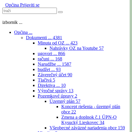
Općina
Prijaviti se
izbornik ...
Općina ...
Dokumenti ...
4381
Minuta od OZ ...
423
Nahrávky OZ na Youtube
57
ugovori ...
866
računi ...
168
Narudžbe ...
1587
budžet ...
93
Záverečný účet
90
Tlačivá
5
Direktiva ...
10
Výročné správy
13
Pozemkové úpravy
2
Územný plán
57
Koncept riešenia - územný plán
obce
22
Zmena a doplnok č.1 ÚPN-O
Kysucký Lieskovec
34
Všeobecné záväzné nariadenia obce
159