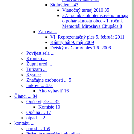
Stolný tenis
43
Vianočný turnaj 2010
35
27. ročník stolnotenisového turnaja
o pohár starostu obce - 1. ročník
Memoriál Miroslava Chupáča
8
Zabava ...
VI. Reprezentačný ples 5. február 2011
Kántry bál 9. máj 2009
Detský maškarný ples 1.6. 2008
Povijest sela ...
Kronika ...
Župni ured ...
Turizam ...
Kysuce
Značajne osobnosti ...
5
linkovi ...
472
Ako vybaviť
16
Članci ...
84
Opće vijeće ...
32
Komisie
10
Općina ...
17
otpad ...
2
kontakti ...
narod ...
159
Prijavite pogreške i obavijesti ...