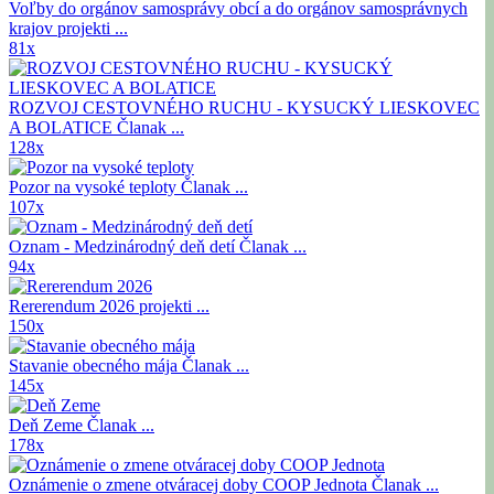
Voľby do orgánov samosprávy obcí a do orgánov samosprávnych
krajov
projekti ...
81x
ROZVOJ CESTOVNÉHO RUCHU - KYSUCKÝ LIESKOVEC
A BOLATICE
Članak ...
128x
Pozor na vysoké teploty
Članak ...
107x
Oznam - Medzinárodný deň detí
Članak ...
94x
Rererendum 2026
projekti ...
150x
Stavanie obecného mája
Članak ...
145x
Deň Zeme
Članak ...
178x
Oznámenie o zmene otváracej doby COOP Jednota
Članak ...