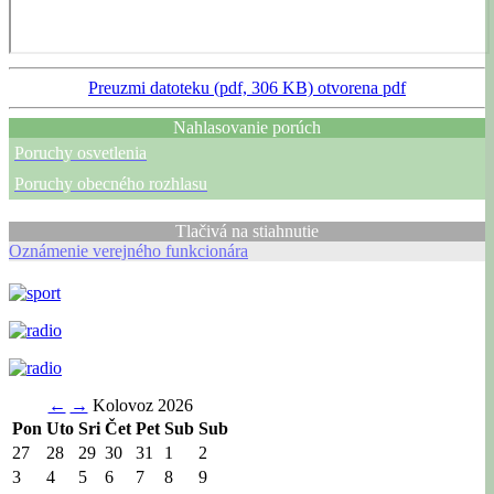
Preuzmi datoteku (pdf, 306 KB)
otvorena pdf
Nahlasovanie porúch
Poruchy osvetlenia
Poruchy obecného rozhlasu
Tlačivá na stiahnutie
Oznámenie verejného funkcionára
←
→
Kolovoz 2026
Pon
Uto
Sri
Čet
Pet
Sub
Sub
27
28
29
30
31
1
2
3
4
5
6
7
8
9