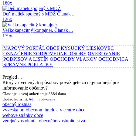
160x
Deň matiek spojený s MDŽ
Članak ...
126x
Veľkokapacitný kontajner.
Članak ...
179x
MAPOVÝ PORTÁL OBCE KYSUCKÝ LIESKOVEC
OZNAČENIE ZODPOVEDNEJ OSOBY
OVEROVANIE
PODPISOV A LISTÍN
ODCHODY VLAKOV OCHODNICA
SPRÁVNE POPLATKY
Pregled ...
Ktorý z uvedených spôsobov považujete za najvhodnejší pre
informovanie občanov?
Glasanje u ovoj anketi traje 3884 dana
Dodao korisnik
Admin
otvorena
obecný rozhlas
výveska pri obecnom úrade a v centre obce
webové stránky obce
verejné zasadnutia obecného zastupiteľstva