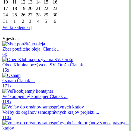
10
11
12
13
14
15
16
17
18
19
20
21
22
23
24
25
26
27
28
29
30
31
1
2
3
4
5
6
Veliki kalendar
|
Vijesti ...
Zber použitého oleja.
Članak ...
6x
Obec Klubina pozýva na SV. Omšu
Članak ...
15x
Oznam
Članak ...
171x
Veľkoobjemný kontajner
Članak ...
118x
Voľby do orgánov samosprávnych krajov
projekti ...
110x