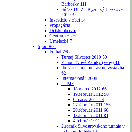
Barborky
111
Súťaž DHZ - Kysucký Lieskovec
2019
32
Investície v obci
14
Propagácia
Detské ihrisko
Centrum obce
Umelecké
7
Šport
801
Futbal
758
Turnaj Silvester 2010
59
Žilina - Nové Zámky (ženy)
41
Ihrisko s umelou trávou, výstavba
62
Internacionáli 2008
LLMF
18.marec 2012
66
19.február 2012
50
6.marec 2011
54
27.február 2011
156
20.február 2011
60
13.február 2011
81
4.február 2011
2.rocnik Silvestrovskeho turnaja v
halovom futbale
13