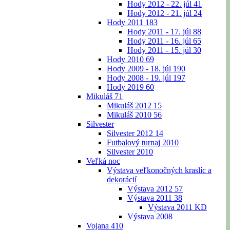
Hody 2012 - 22. júl
41
Hody 2012 - 21. júl
24
Hody 2011
183
Hody 2011 - 17. júl
88
Hody 2011 - 16. júl
65
Hody 2011 - 15. júl
30
Hody 2010
69
Hody 2009 - 18. júl
190
Hody 2008 - 19. júl
197
Hody 2019
60
Mikuláš
71
Mikuláš 2012
15
Mikuláš 2010
56
Silvester
Silvester 2012
14
Futbalový turnaj 2010
Silvester 2010
Veľká noc
Výstava veľkonočných kraslíc a
dekorácií
Výstava 2012
57
Výstava 2011
38
Výstava 2011 KD
Výstava 2008
Vojana
410