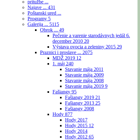
pritužbe ...
Najave ...
431
Poštanski ured ...
Programy
5
Galerija ...
5115
Obrok ...
49
Pečenie a varenie starodávnych jedál 6.
december 2010
20
Výstava ovocia a zeleniny 2015
29
Praznici i proslave ...
2075
MDŽ 2019
12
1. máj
240
Stavanie mája 2011
Stavanie mája 2009
Stavanie mája 2008
Stavanie mája 2019
9
Fašiangy
95
Fašiangy 2019
21
Fašiangy 2013
25
Fašiangy 2008
Hody
877
Hody 2017
Hody 2015
12
Hody 2014
Hody 2012
65