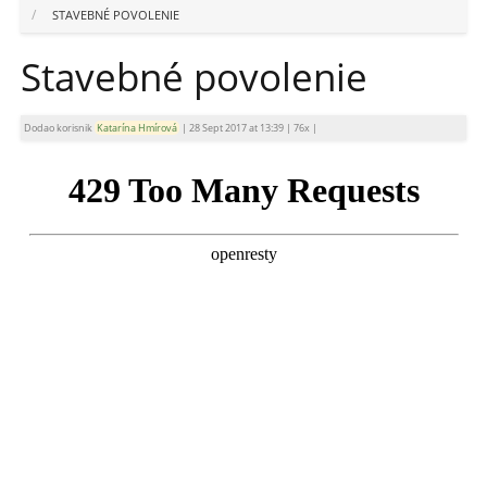
STAVEBNÉ POVOLENIE
Stavebné povolenie
Dodao korisnik
Katarína Hmírová
|
28 Sept 2017 at 13:39
|
76x
|