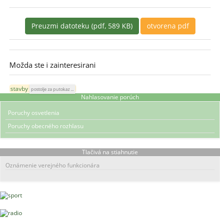
Preuzmi datoteku (pdf, 589 KB)
otvorena pdf
Možda ste i zainteresirani
stavby
postolje za putokaz ...
Nahlasovanie porúch
Poruchy osvetlenia
Poruchy obecného rozhlasu
Tlačivá na stiahnutie
Oznámenie verejného funkcionára