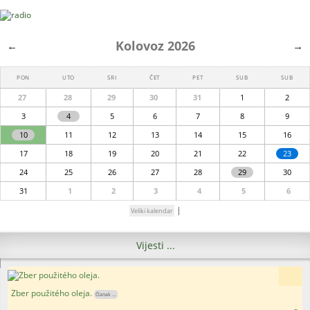
Kolovoz 2026
←
→
PON
UTO
SRI
ČET
PET
SUB
SUB
27
28
29
30
31
1
2
3
4
5
6
7
8
9
10
11
12
13
14
15
16
17
18
19
20
21
22
23
24
25
26
27
28
29
30
31
1
2
3
4
5
6
|
Veliki kalendar
Vijesti ...
Zber použitého oleja.
Članak ...