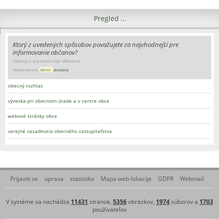
Pregled ...
Ktorý z uvedených spôsobov považujete za najvhodnejší pre
informovanie občanov?
Glasanje u ovoj anketi traje 3888 dana
Dodao korisnik
Admin
otvorena
obecný rozhlas
výveska pri obecnom úrade a v centre obce
webové stránky obce
verejné zasadnutia obecného zastupiteľstva
Prijaviti se
uprava
statistika
Mapa web-lokacije
GDPR
Webmail
V systéme sa nachádza
11431
stránok,
5356
obrázkov,
1974
súborov a
1703
používateľov