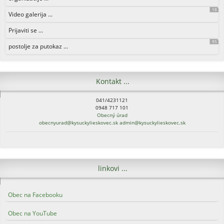
18
Video galerija ...
Prijaviti se ...
95
postolje za putokaz ...
Kontakt ...
041/4231121
0948 717 101
Obecný úrad
obecnyurad@kysuckylieskovec.sk
admin@kysuckylieskovec.sk
linkovi ...
Obec na Facebooku
Obec na YouTube