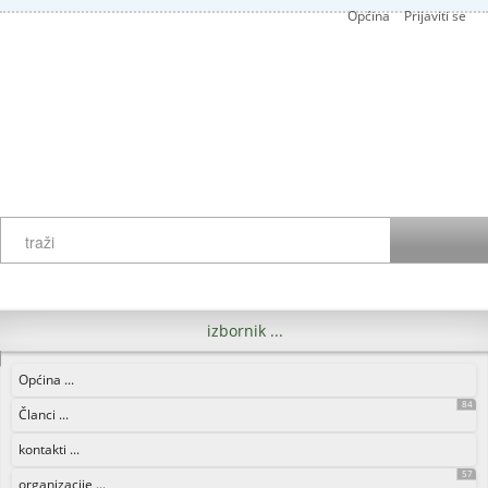
Općina
Prijaviti se
izbornik ...
Općina ...
84
Članci ...
kontakti ...
57
organizacije ...