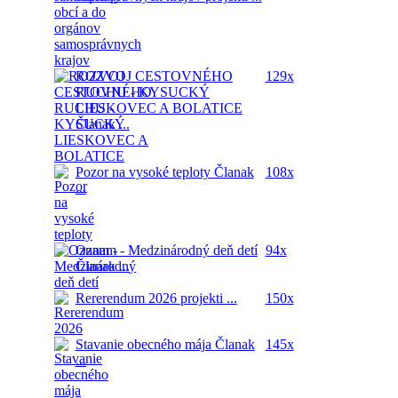
ROZVOJ CESTOVNÉHO
129x
RUCHU - KYSUCKÝ
LIESKOVEC A BOLATICE
Članak ...
Pozor na vysoké teploty
Članak
108x
...
Oznam - Medzinárodný deň detí
94x
Članak ...
Rererendum 2026
projekti ...
150x
Stavanie obecného mája
Članak
145x
...