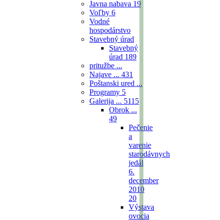
Javna nabava
19
Voľby
6
Vodné
hospodárstvo
Stavebný úrad
Stavebný
úrad
189
pritužbe ...
Najave ...
431
Poštanski ured ...
Programy
5
Galerija ...
5115
Obrok ...
49
Pečenie
a
varenie
starodávnych
jedál
6.
december
2010
20
Výstava
ovocia