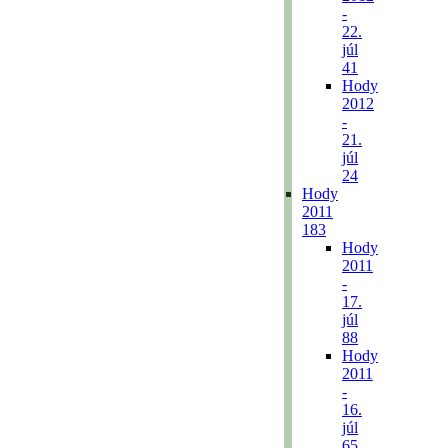
-
22.
júl
41
Hody
2012
-
21.
júl
24
Hody
2011
183
Hody
2011
-
17.
júl
88
Hody
2011
-
16.
júl
65