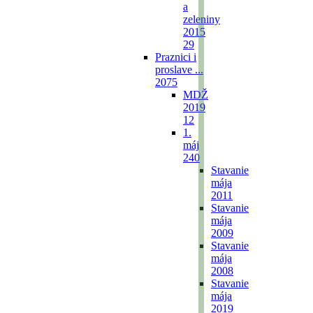
a
zeleniny
2015
29
Praznici i
proslave ...
2075
MDŽ
2019
12
1.
máj
240
Stavanie
mája
2011
Stavanie
mája
2009
Stavanie
mája
2008
Stavanie
mája
2019