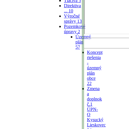
Tlačivá
5
Direktiva
...
10
Výročné
správy
13
Pozemkové
úpravy
2
Územný
plán
57
Koncept
riešenia
-
územný
plán
obce
22
Zmena
a
doplnok
č.1
ÚPN-
O
Kysucký
Lieskovec