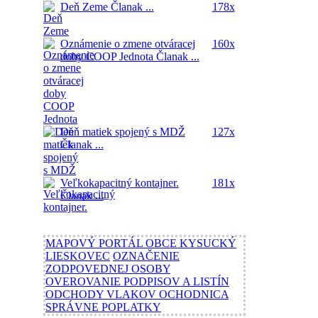
Deň Zeme
Članak ...
178x
Oznámenie o zmene otváracej
160x
doby COOP Jednota
Članak ...
Deň matiek spojený s MDŽ
127x
Članak ...
Veľkokapacitný kontajner.
181x
Članak ...
MAPOVÝ PORTÁL OBCE KYSUCKÝ
LIESKOVEC
OZNAČENIE
ZODPOVEDNEJ OSOBY
OVEROVANIE PODPISOV A LISTÍN
ODCHODY VLAKOV OCHODNICA
SPRÁVNE POPLATKY