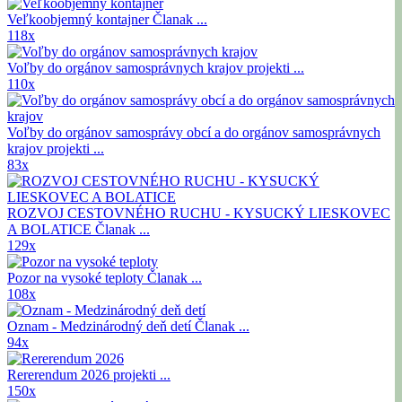
Veľkoobjemný kontajner
Članak ...
118x
Voľby do orgánov samosprávnych krajov
projekti ...
110x
Voľby do orgánov samosprávy obcí a do orgánov samosprávnych
krajov
projekti ...
83x
ROZVOJ CESTOVNÉHO RUCHU - KYSUCKÝ LIESKOVEC
A BOLATICE
Članak ...
129x
Pozor na vysoké teploty
Članak ...
108x
Oznam - Medzinárodný deň detí
Članak ...
94x
Rererendum 2026
projekti ...
150x