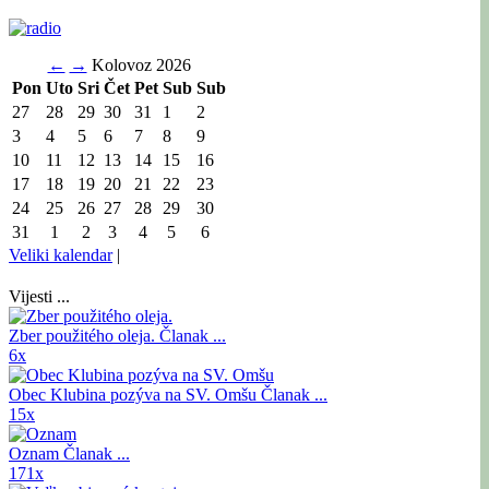
←
→
Kolovoz 2026
Pon
Uto
Sri
Čet
Pet
Sub
Sub
27
28
29
30
31
1
2
3
4
5
6
7
8
9
10
11
12
13
14
15
16
17
18
19
20
21
22
23
24
25
26
27
28
29
30
31
1
2
3
4
5
6
Veliki kalendar
|
Vijesti ...
Zber použitého oleja.
Članak ...
6x
Obec Klubina pozýva na SV. Omšu
Članak ...
15x
Oznam
Članak ...
171x