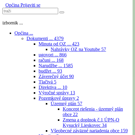
Općina
Prijaviti se
izbornik ...
Općina ...
Dokumenti ...
4379
Minuta od OZ ...
423
Nahrávky OZ na Youtube
57
ugovori ...
866
računi ...
168
Narudžbe ...
1585
budžet ...
93
Záverečný účet
90
Tlačivá
5
Direktiva ...
10
Výročné správy
13
Pozemkové úpravy
2
Územný plán
57
Koncept riešenia - územný plán
obce
22
Zmena a doplnok č.1 ÚPN-O
Kysucký Lieskovec
34
Všeobecné záväzné nariadenia obce
159