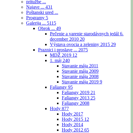
pritužbe ...
Najave ...
431
Poštanski ured ...
Programy
5
Galerija ...
5115
Obrok ...
49
Pečenie a varenie starodávnych jedál 6.
december 2010
20
Výstava ovocia a zeleniny 2015
29
Praznici i proslave ...
2075
MDŽ 2019
12
1. máj
240
Stavanie mája 2011
Stavanie mája 2009
Stavanie mája 2008
Stavanie mája 2019
9
Fašiangy
95
Fašiangy 2019
21
Fašiangy 2013
25
Fašiangy 2008
Hody
877
Hody 2017
Hody 2015
12
Hody 2014
Hody 2012
65