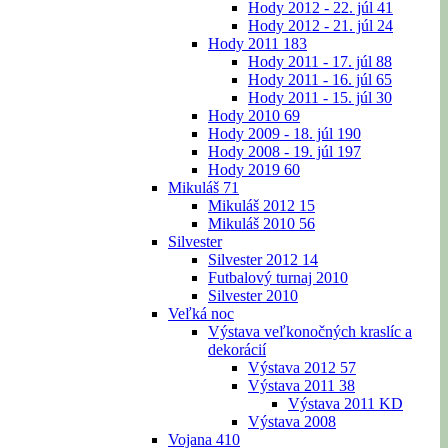
Hody 2012 - 22. júl
41
Hody 2012 - 21. júl
24
Hody 2011
183
Hody 2011 - 17. júl
88
Hody 2011 - 16. júl
65
Hody 2011 - 15. júl
30
Hody 2010
69
Hody 2009 - 18. júl
190
Hody 2008 - 19. júl
197
Hody 2019
60
Mikuláš
71
Mikuláš 2012
15
Mikuláš 2010
56
Silvester
Silvester 2012
14
Futbalový turnaj 2010
Silvester 2010
Veľká noc
Výstava veľkonočných kraslíc a
dekorácií
Výstava 2012
57
Výstava 2011
38
Výstava 2011 KD
Výstava 2008
Vojana
410