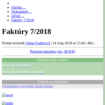
Općina ...
Dokumenti ...
računi ...
Faktúry 7/2018
Faktúry 7/2018
Dodao korisnik
Alena Faglicová
|
14 Aug 2018 at 15:44
|
48x
|
Preuzmi datoteku (xls, 48 KB)
Nahlasovanie porúch
Poruchy osvetlenia
Poruchy obecného rozhlasu
Tlačivá na stiahnutie
Oznámenie verejného funkcionára