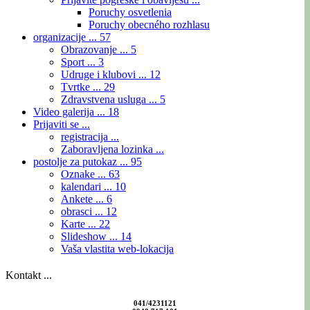
Poruchy osvetlenia
Poruchy obecného rozhlasu
organizacije ...
57
Obrazovanje ...
5
Sport ...
3
Udruge i klubovi ...
12
Tvrtke ...
29
Zdravstvena usluga ...
5
Video galerija ...
18
Prijaviti se ...
registracija ...
Zaboravljena lozinka ...
postolje za putokaz ...
95
Oznake ...
63
kalendari ...
10
Ankete ...
6
obrasci ...
12
Karte ...
22
Slideshow ...
14
Vaša vlastita web-lokacija
Kontakt ...
041/4231121