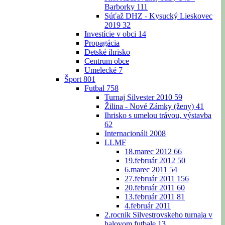
Barborky
111
Súťaž DHZ - Kysucký Lieskovec
2019
32
Investície v obci
14
Propagácia
Detské ihrisko
Centrum obce
Umelecké
7
Šport
801
Futbal
758
Turnaj Silvester 2010
59
Žilina - Nové Zámky (ženy)
41
Ihrisko s umelou trávou, výstavba
62
Internacionáli 2008
LLMF
18.marec 2012
66
19.február 2012
50
6.marec 2011
54
27.február 2011
156
20.február 2011
60
13.február 2011
81
4.február 2011
2.rocnik Silvestrovskeho turnaja v
halovom futbale
13