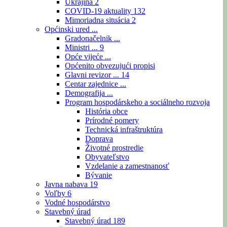
Ukrajina
2
COVID-19 aktuality
132
Mimoriadna situácia
2
Općinski ured ...
Gradonačelnik ...
Ministri ...
9
Opće vijeće ...
Općenito obvezujući propisi
Glavni revizor ...
14
Centar zajednice ...
Demografija ...
Program hospodárskeho a sociálneho rozvoja
História obce
Prírodné pomery
Technická infraštruktúra
Doprava
Životné prostredie
Obyvateľstvo
Vzdelanie a zamestnanosť
Bývanie
Javna nabava
19
Voľby
6
Vodné hospodárstvo
Stavebný úrad
Stavebný úrad
189