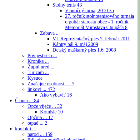
Stolný tenis
43
Vianočný turnaj 2010
35
27. ročník stolnotenisového turnaja
o pohár starostu obce - 1. ročník
Memoriál Miroslava Chupáča
8
Zabava ...
VI. Reprezentačný ples 5. február 2011
Kántry bál 9. máj 2009
Detský maškarný ples 1.6. 2008
Povijest sela ...
Kronika ...
Župni ured ...
Turizam ...
Kysuce
Značajne osobnosti ...
5
linkovi ...
472
Ako vybaviť
16
Članci ...
84
Opće vijeće ...
32
Komisie
10
Općina ...
17
otpad ...
2
kontakti ...
narod ...
159
Prijavite pogreške i obavijesti ...