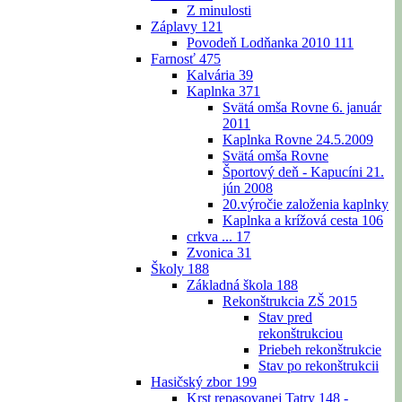
Z minulosti
Záplavy
121
Povodeň Lodňanka 2010
111
Farnosť
475
Kalvária
39
Kaplnka
371
Svätá omša Rovne 6. január
2011
Kaplnka Rovne 24.5.2009
Svätá omša Rovne
Športový deň - Kapucíni 21.
jún 2008
20.výročie založenia kaplnky
Kaplnka a krížová cesta
106
crkva ...
17
Zvonica
31
Školy
188
Základná škola
188
Rekonštrukcia ZŠ 2015
Stav pred
rekonštrukciou
Priebeh rekonštrukcie
Stav po rekonštrukcii
Hasičský zbor
199
Krst repasovanej Tatry 148 -