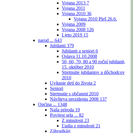
Vojana 2013
7
Vojana 2011
Vojana 2010
36
Vojana 2010 Pleš 26.6.
Vojana 2009
Vojana 2008
126
Ljeto 2019
15
narod ...
643
Jubilanti
379
Jubilanti a seniori
6
Oslava 11.10.2008
50, 60, 70, 80 a 90 roční jubilanti,
15. október 2010
Stretnutie jubilantov a dôchodcov
2010
Uvítanie detí do života
2
Seniori
Stretnutie s občanmi 2010
Návšteva prezidenta 2008
137
Općina ...
1348
Naša príroda
19
Povijest sela ...
82
Z minulosti
23
Ľudia z minulosti
21
Záhradkári