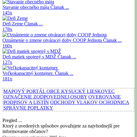
Stavanie obecného mája
Članak ...
145x
Deň Zeme
Članak ...
178x
Oznámenie o zmene otváracej doby COOP Jednota
Članak ...
160x
Deň matiek spojený s MDŽ
Članak ...
127x
Veľkokapacitný kontajner.
Članak ...
181x
MAPOVÝ PORTÁL OBCE KYSUCKÝ LIESKOVEC
OZNAČENIE ZODPOVEDNEJ OSOBY
OVEROVANIE
PODPISOV A LISTÍN
ODCHODY VLAKOV OCHODNICA
SPRÁVNE POPLATKY
Pregled ...
Ktorý z uvedených spôsobov považujete za najvhodnejší pre
informovanie občanov?