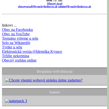
0948 717 101
Obecný úrad
obecnyurad@kysuckylieskovec.sk
admin@kysuckylieskovec.sk
linkovi ...
Obec na Facebooku
Obec na YouTube
Trenutno vrijeme u selu
Selo na Wikipediji
Tvrtke u selu
Elektronická verzia týždenníka Kysuce
Tržište nekretnina
Obecný rozhlas online
Besplatna web-lokacija
banner